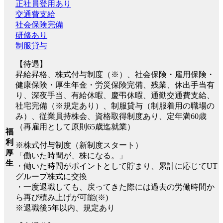
正社員登用あり
交通費支給
社会保険完備
研修あり
制服貸与
【待遇】
昇給昇格、株式付与制度（※）、社会保険・雇用保険・
健康保険・厚生年金・労災保険完備、残業、休出手当有
り、深夜手当、有給休暇、慶弔休暇、通勤交通費支給、
社宅完備（※規定あり）、制服貸与（制服着用の職場の
み）、従業員持株会、資格取得制度あり、定年満60歳
（再雇用として原則65歳迄就業）
福
利
※株式付与制度（新制度スタート）
厚
「働いた時間が、株になる。」
生
・働いた時間がポイントとして貯まり、累計に応じてUT
グループ株式に交換
・一度退職しても、戻ってきた際には過去の労働時間か
ら再び積み上げが可能(※)
※退職後5年以内、規定あり