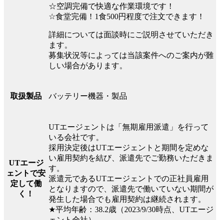
☆空調完備で快適な作業環境です！
☆食堂完備！1食500円程度で注文できます！
詳細については面談時にご説明させていただき
ます。
募集状況等によっては当該案件へのご案内が難
しい場合があります。
バッテリー機器・製品
取扱製品
UTエージェントは「無期雇用派遣」を行って
いる会社です。
採用決定後はUTエージェントと期間を定めな
い雇用契約を結び、派遣先でご勤務いただきま
UTエージ
す。
ェントで安
派遣元であるUTエージェントでの正社員雇用
定して働
となりますので、派遣先で働いていない期間が
く！
発生した場合でも雇用契約は継続されます。
★平均年齢：38.2歳（2023/9/30時点、UTエージ
ェント全社）