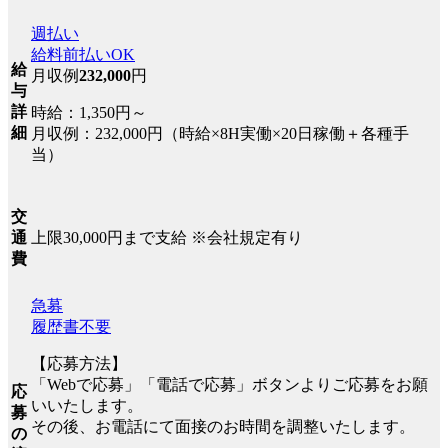
週払い
給料前払いOK
給
月収例
232,000
円
与
詳
時給：1,350円～
細
月収例：232,000円（時給×8H実働×20日稼働＋各種手
当）
交
上限30,000円まで支給 ※会社規定有り
通
費
急募
履歴書不要
【応募方法】
「Webで応募」「電話で応募」ボタンよりご応募をお願
応
いいたします。
募
その後、お電話にて面接のお時間を調整いたします。
の