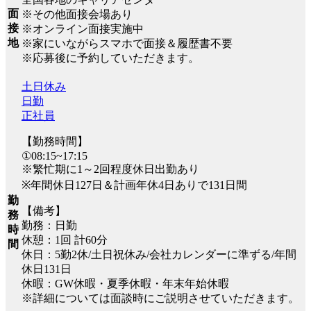
面
※その他面接会場あり
接
※オンライン面接実施中
地
※家にいながらスマホで面接＆履歴書不要
※応募後に予約していただきます。
土日休み
日勤
正社員
【勤務時間】
①08:15~17:15
※繁忙期に1～2回程度休日出勤あり
※年間休日127日＆計画年休4日ありで131日間
勤
【備考】
務
勤務：日勤
時
休憩：1回 計60分
間
休日：5勤2休/土日祝休み/会社カレンダーに準ずる/年間
休日131日
休暇：GW休暇・夏季休暇・年末年始休暇
※詳細については面談時にご説明させていただきます。