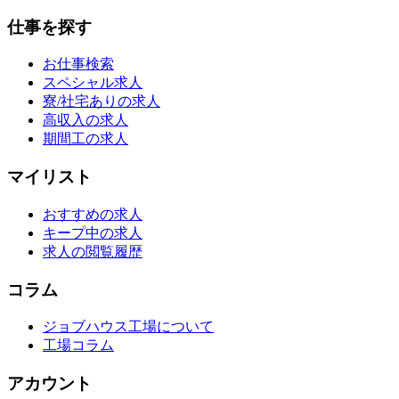
仕事を探す
お仕事検索
スペシャル求人
寮/社宅ありの求人
高収入の求人
期間工の求人
マイリスト
おすすめの求人
キープ中の求人
求人の閲覧履歴
コラム
ジョブハウス工場について
工場コラム
アカウント