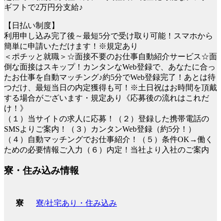
ギフトで2万円分支給♪
【日払い制度】
利用申し込み完了後～最短5分で受け取り可能！スマホから
簡単に申請いただけます！※規定あり
＜ポチッと就職＞☆面接不要のお仕事自動紹介サービス☆面
倒な面接はスキップ！カンタンなWeb登録で、あなたに合っ
たお仕事を自動マッチング♪約5分でWeb登録完了！あとは待
つだけ、最短当日の内定獲得も可！※土日祝はお時間を頂戴
する場合がございます・規定あり《応募後の流れはこれだ
け！》
（１）当サイトの求人に応募！（２）登録した携帯電話の
SMSよりご案内！（３）カンタンWeb登録（約5分！）
（４）自動マッチングでお仕事紹介！（５）条件OK→働く
ための必要情報ご入力（６）内定！当社より入社のご案内
寮・住み込み情報
寮/社宅あり・住み込み
寮