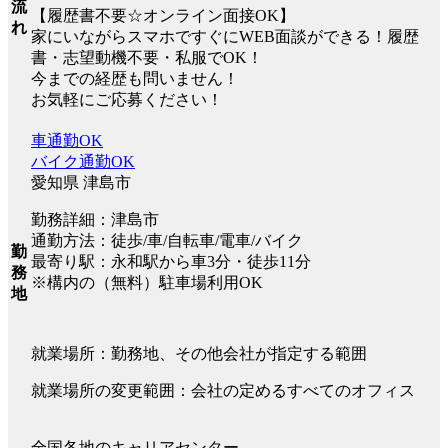
流
【履歴書不要☆オンライン面接OK】
れ
家にいながらスマホですぐにWEB面談ができる！履歴
書・志望動機不要・私服でOK！
今までの経歴も問いません！
お気軽にご応募ください！
車通勤OK
バイク通勤OK
愛知県 津島市
勤務詳細：津島市
通勤方法：徒歩/車/自転車/電車/バイク
勤
最寄り駅：永和駅から車3分・徒歩11分
務
※構内の（無料）駐車場利用OK
地
就業場所：勤務地、その他会社が指定する範囲
就業場所の変更範囲：会社の定めるすべてのオフィス
全国各地のキャリアセンター