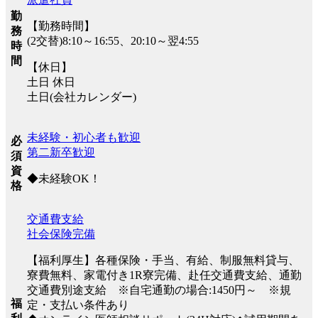
勤
【勤務時間】
務
(2交替)8:10～16:55、20:10～翌4:55
時
間
【休日】
土日 休日
土日(会社カレンダー)
未経験・初心者も歓迎
必
第二新卒歓迎
須
資
◆未経験OK！
格
交通費支給
社会保険完備
【福利厚生】各種保険・手当、有給、制服無料貸与、
寮費無料、家電付き1R寮完備、赴任交通費支給、通勤
交通費別途支給 ※自宅通勤の場合:1450円～ ※規
福
定・支払い条件あり