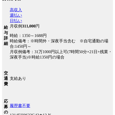
高収入
週払い
日払い
月収例
311,000
円
給
与
時給：1350～1688円
詳
時給備考：※時間外・深夜手当含む ※自宅通勤の場
細
合:1450円～
月収例備考：31万1000円以上可(7時間50分×21日+残業・
深夜手当)※時給1350円の場合
交
支給あり
通
費
応
履歴書不要
募
の