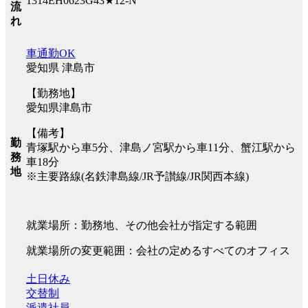
1314EH0623G43★12-N
流
れ
車通勤OK
愛知県 津島市
【勤務地】
愛知県津島市
【備考】
勤
青塚駅から車5分、津島ノ宮駅から車11分、蟹江駅から
務
車18分
地
※主要路線(名鉄津島線/JR予讃線/JR関西本線)
就業場所：勤務地、その他会社が指定する範囲
就業場所の変更範囲：会社の定めるすべてのオフィス
土日休み
交替制
派遣社員