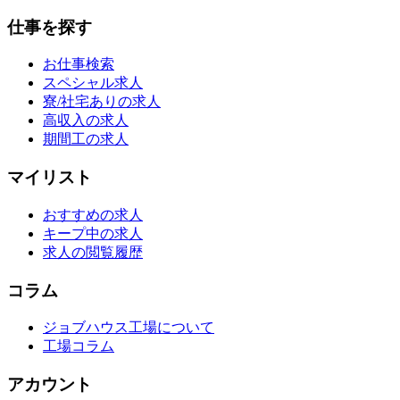
仕事を探す
お仕事検索
スペシャル求人
寮/社宅ありの求人
高収入の求人
期間工の求人
マイリスト
おすすめの求人
キープ中の求人
求人の閲覧履歴
コラム
ジョブハウス工場について
工場コラム
アカウント