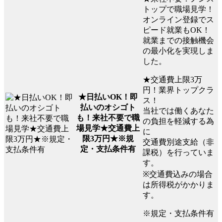
トップで職場見学！
オンライン登録でス
ピード就業もOK！
就業までの接触機会
の最小化を実現しま
した。
★交通費上限3万
円！業界トップクラ
★日払いOK！即
ス！
払いのオシゴト
当社では働くあなた
も！来社不要で職
の負担を軽減する為
場見学★交通費上
に
限3万円★※規
交通費別途支給（非
定・支払条件有
課税）を行っていま
す。
※交通費込みの場合
は所得税がかかりま
す。
※規定・支払条件有