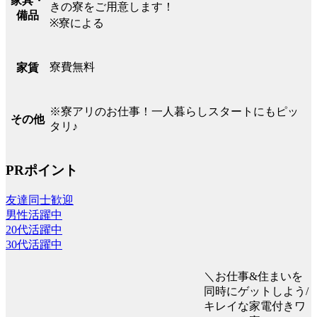
家具・
きの寮をご用意します！
備品
※寮による
寮費無料
家賃
※寮アリのお仕事！一人暮らしスタートにもピッ
その他
タリ♪
PRポイント
友達同士歓迎
男性活躍中
20代活躍中
30代活躍中
＼お仕事&住まいを
同時にゲットしよう/
キレイな家電付きワ