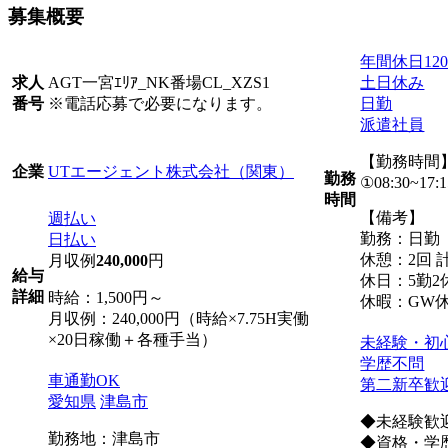
募集概要
年間休日12
AGT一宮ｴﾘｱ_NK番場CL_XZS1
土日休み
求人
※電話応募で必要になります。
日勤
番号
派遣社員
【勤務時間
UTエージェント株式会社（関東）
企業
勤務
①08:30~17:1
時間
【備考】
週払い
勤務：日勤
日払い
休憩：2回 計
月収例
240,000
円
給与
休日：5勤2
詳細
時給：1,500円～
休暇：GW
月収例：240,000円（時給×7.75H実働
×20日稼働＋各種手当）
未経験・初
学歴不問
車通勤OK
第二新卒歓
愛知県
津島市
◆未経験歓
勤務地：津島市
◆資格・学