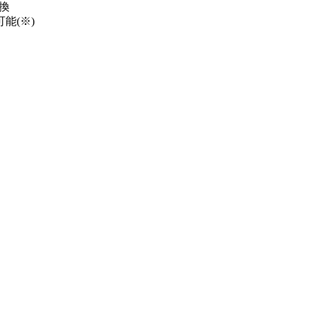
換
能(※)