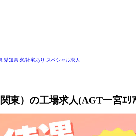
県
愛知県
寮/社宅あり
スペシャル求人
）の工場求人(AGT一宮ｴﾘｱ_N