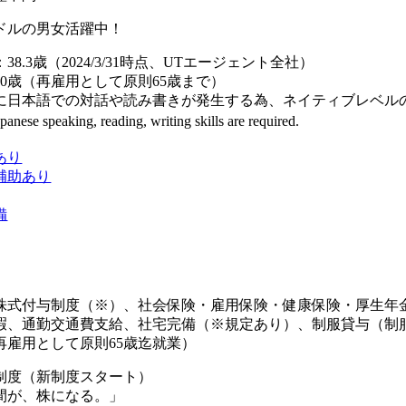
ドルの男女活躍中！
8.3歳（2024/3/31時点、UTエージェント全社）
0歳（再雇用として原則65歳まで）
日本語での対話や読み書きが発生する為、ネイティブレベル
ese speaking, reading, writing skills are required.
あり
補助あり
備
株式付与制度（※）、社会保険・雇用保険・健康保険・厚生年
暇、通勤交通費支給、社宅完備（※規定あり）、制服貸与（制
再雇用として原則65歳迄就業）
制度（新制度スタート）
間が、株になる。」