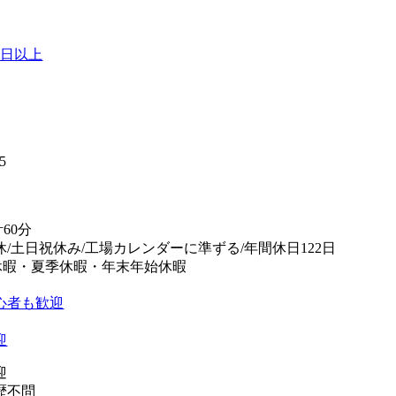
0日以上
】
5
60分
休/土日祝休み/工場カレンダーに準ずる/年間休日122日
休暇・夏季休暇・年末年始休暇
心者も歓迎
迎
迎
歴不問