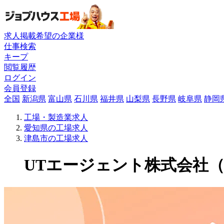
求人掲載希望の企業様
仕事検索
キープ
閲覧履歴
ログイン
会員登録
全国
新潟県
富山県
石川県
福井県
山梨県
長野県
岐阜県
静岡
工場・製造業求人
愛知県の工場求人
津島市の工場求人
UTエージェント株式会社（関東