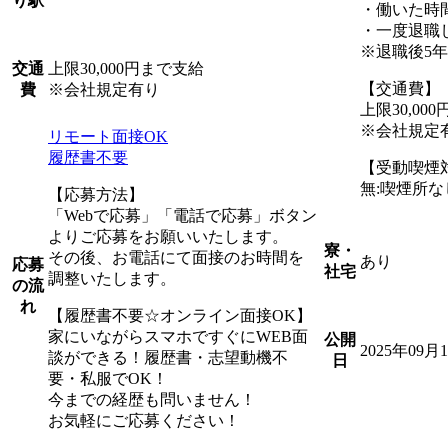
り駅
・働いた時
・一度退職
※退職後5
上限30,000円まで支給
交通
【交通費】
※会社規定有り
費
上限30,00
※会社規定
リモート面接OK
履歴書不要
【受動喫煙
無:喫煙所な
【応募方法】
「Webで応募」「電話で応募」ボタン
よりご応募をお願いいたします。
寮・
その後、お電話にて面接のお時間を
あり
応募
社宅
調整いたします。
の流
れ
【履歴書不要☆オンライン面接OK】
家にいながらスマホですぐにWEB面
公開
2025年09月
談ができる！履歴書・志望動機不
日
要・私服でOK！
今までの経歴も問いません！
お気軽にご応募ください！