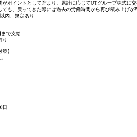
間がポイントとして貯まり、累計に応じてUTグループ株式に交
しても、戻ってきた際には過去の労働時間から再び積み上げが可
年以内、規定あり
0円まで支給
有り
対策】
し
10日