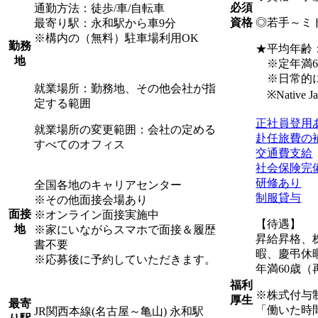
必須
通勤方法：徒歩/車/自転車
◎若手～ミ
資格
最寄り駅：永和駅から車9分
※構内の（無料）駐車場利用OK
勤務
★平均年齢：3
地
※定年満6
※日常的に
就業場所：勤務地、その他会社が指
※Native Japan
定する範囲
正社員登用
就業場所の変更範囲：会社の定める
赴任旅費の
すべてのオフィス
交通費支給
社会保険完
研修あり
全国各地のキャリアセンター
制服貸与
※その他面接会場あり
面接
※オンライン面接実施中
【待遇】
地
※家にいながらスマホで面接＆履歴
昇給昇格、
書不要
暇、慶弔休
※応募後に予約していただきます。
年満60歳（
福利
※株式付与
厚生
最寄
「働いた時
JR関西本線(名古屋～亀山) 永和駅