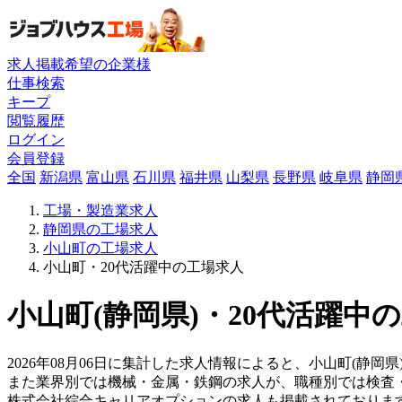
求人掲載希望の企業様
仕事検索
キープ
閲覧履歴
ログイン
会員登録
全国
新潟県
富山県
石川県
福井県
山梨県
長野県
岐阜県
静岡
工場・製造業求人
静岡県の工場求人
小山町の工場求人
小山町・20代活躍中の工場求人
小山町(静岡県)・20代活躍中
2026年08月06日に集計した求人情報によると、小山町(静岡
また業界別では機械・金属・鉄鋼の求人が、職種別では検査
株式会社綜合キャリアオプションの求人も掲載されておりま