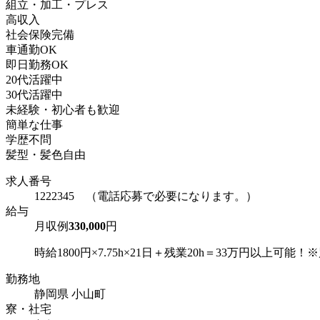
組立・加工・プレス
高収入
社会保険完備
車通勤OK
即日勤務OK
20代活躍中
30代活躍中
未経験・初心者も歓迎
簡単な仕事
学歴不問
髪型・髪色自由
求人番号
1222345 （電話応募で必要になります。）
給与
月収例
330,000
円
時給1800円×7.75h×21日＋残業20h＝33万円以上可能
勤務地
静岡県 小山町
寮・社宅