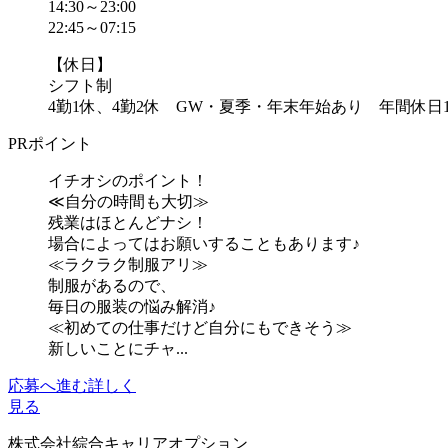
14:30～23:00
22:45～07:15
【休日】
シフト制
4勤1休、4勤2休 GW・夏季・年末年始あり 年間休日1
PRポイント
イチオシのポイント！
≪自分の時間も大切≫
残業はほとんどナシ！
場合によってはお願いすることもあります♪
≪ラクラク制服アリ≫
制服があるので、
毎日の服装の悩み解消♪
≪初めての仕事だけど自分にもできそう≫
新しいことにチャ...
応募へ進む
詳しく
見る
株式会社綜合キャリアオプション