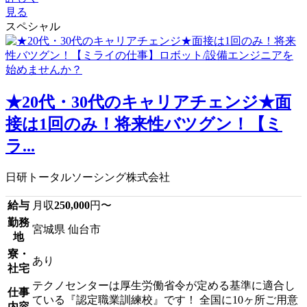
見る
スペシャル
★20代・30代のキャリアチェンジ★面
接は1回のみ！将来性バツグン！【ミ
ラ...
日研トータルソーシング株式会社
給与
月収
250,000
円〜
勤務
宮城県 仙台市
地
寮・
あり
社宅
テクノセンターは厚生労働省令が定める基準に適合し
仕事
ている『認定職業訓練校』です！ 全国に10ヶ所ご用意
内容