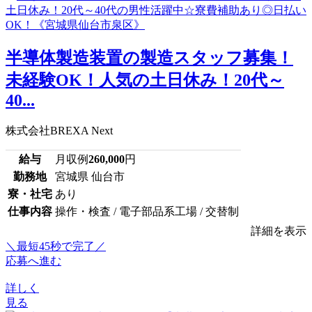
半導体製造装置の製造スタッフ募集！
未経験OK！人気の土日休み！20代～
40...
株式会社BREXA Next
給与
月収例
260,000
円
勤務地
宮城県 仙台市
寮・社宅
あり
仕事内容
操作・検査 / 電子部品系工場 / 交替制
詳細を表示
＼最短45秒で完了／
応募へ進む
詳しく
見る