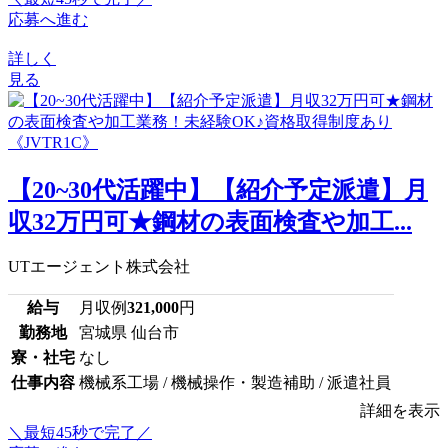
応募へ進む
詳しく
見る
【20~30代活躍中】【紹介予定派遣】月
収32万円可★鋼材の表面検査や加工...
UTエージェント株式会社
給与
月収例
321,000
円
勤務地
宮城県 仙台市
寮・社宅
なし
仕事内容
機械系工場 / 機械操作・製造補助 / 派遣社員
詳細を表示
＼最短45秒で完了／