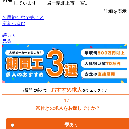
しています。 ・岩手県北上市 ・宮...
詳細を表示
＼最短45秒で完了／
応募へ進む
詳しく
見る
おすすめ求人
\ 質問に答えて、
をチェック！ /
1 / 4
寮付きの求人をお探しですか？
寮あり