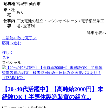
勤務地
宮城県 仙台市
寮・社
あり
宅
仕事内
二次電池の組立・マシンオペレータ / 電子部品系工
容
場 / 交替制
詳細を表示
＼最短45秒で完了／
応募へ進む
詳しく
見る
スペシャル
【20~40代活躍中】【高時給2000円】未
経験OK！半導体製造装置の組立...
UTエージェント株式会社