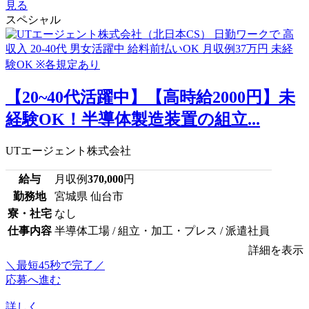
見る
スペシャル
【20~40代活躍中】【高時給2000円】未
経験OK！半導体製造装置の組立...
UTエージェント株式会社
給与
月収例
370,000
円
勤務地
宮城県 仙台市
寮・社宅
なし
仕事内容
半導体工場 / 組立・加工・プレス / 派遣社員
詳細を表示
＼最短45秒で完了／
応募へ進む
詳しく