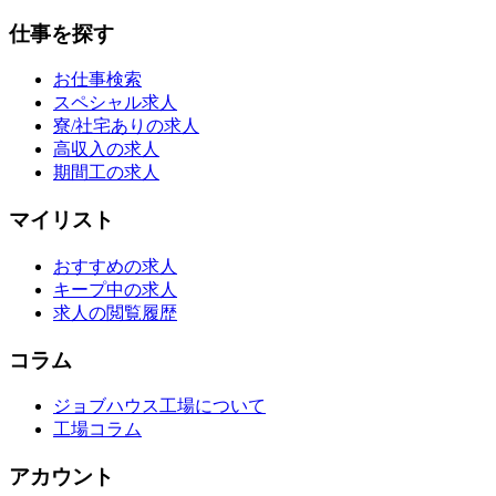
仕事を探す
お仕事検索
スペシャル求人
寮/社宅ありの求人
高収入の求人
期間工の求人
マイリスト
おすすめの求人
キープ中の求人
求人の閲覧履歴
コラム
ジョブハウス工場について
工場コラム
アカウント