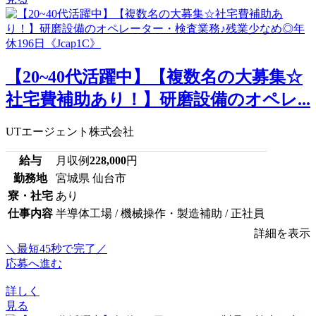
【20~40代活躍中】【複数名の大募集☆
社宅費補助あり！】研磨設備のオペレ...
UTエージェント株式会社
給与
月収例
228,000
円
勤務地
宮城県 仙台市
寮・社宅
あり
仕事内容
半導体工場 / 機械操作・製造補助 / 正社員
詳細を表示
＼最短45秒で完了／
応募へ進む
詳しく
見る