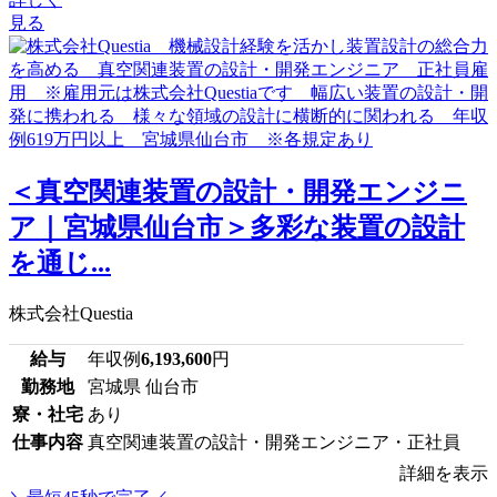
見る
＜真空関連装置の設計・開発エンジニ
ア｜宮城県仙台市＞多彩な装置の設計
を通じ...
株式会社Questia
給与
年収例
6,193,600
円
勤務地
宮城県 仙台市
寮・社宅
あり
仕事内容
真空関連装置の設計・開発エンジニア・正社員
詳細を表示