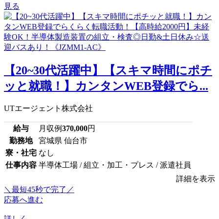
見る
【20~30代活躍中】【スキマ時間にポチ
ッと就職！】カンタンWEB登録でら...
UTエージェント株式会社
給与
月収例
370,000
円
勤務地
宮城県 仙台市
寮・社宅
なし
仕事内容
半導体工場 / 組立・加工・プレス / 派遣社員
詳細を表示
＼最短45秒で完了／
応募へ進む
詳しく