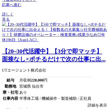
応募へ進む
詳しく
見る
【20~30代活躍中】【3分で即マッチ】
面接なし×ポチるだけで次の仕事に出...
UTエージェント株式会社
給与
月収例
228,000
円
勤務地
宮城県 仙台市
寮・社宅
あり
仕事内容
半導体工場 / 機械操作・製造補助 / 正社員
詳細を表示