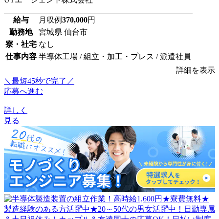
給与
月収例
370,000
円
勤務地
宮城県 仙台市
寮・社宅
なし
仕事内容
半導体工場 / 組立・加工・プレス / 派遣社員
詳細を表示
＼最短45秒で完了／
応募へ進む
詳しく
見る