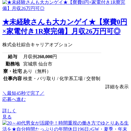
★未経験さんも大カンゲイ★【寮費0円
×家電付き1R寮完備】月収26万円可◎
株式会社綜合キャリアオプション
給与
月収例
260,000
円
勤務地
宮城県 仙台市
寮・社宅
あり（無料）
仕事内容
検査・バリ取り / 化学系工場 / 交替制
詳細を表示
＼最短45秒で完了／
応募へ進む
詳しく
見る