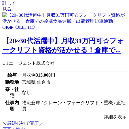
詳しく
見る
【20~30代活躍中】月収31万円可☆フォ
ークリフト資格が活かせる！倉庫で...
UTエージェント株式会社
給与
月収例
313,000
円
勤務地
宮城県 仙台市
寮・社
なし
宅
仕事内
物流倉庫 / クレーン・フォークリフト・重機 / 正社
容
員
詳細を表示
＼最短45秒で完了／