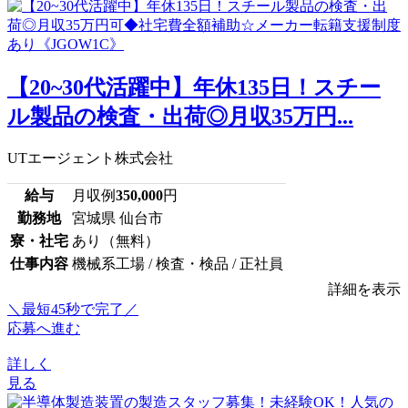
【20~30代活躍中】年休135日！スチー
ル製品の検査・出荷◎月収35万円...
UTエージェント株式会社
給与
月収例
350,000
円
勤務地
宮城県 仙台市
寮・社宅
あり（無料）
仕事内容
機械系工場 / 検査・検品 / 正社員
詳細を表示
＼最短45秒で完了／
応募へ進む
詳しく
見る