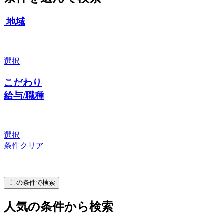
地域
選択
こだわり
給与/職種
選択
条件クリア
この条件で検索
人気の条件から検索