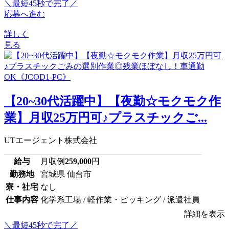
＼最短45秒で完了／
応募へ進む
詳しく
見る
【20~30代活躍中】【夜勤☆モクモク作
業】月収25万円可♪プラスチックご...
UTエージェント株式会社
給与
月収例
259,000
円
勤務地
宮城県 仙台市
寮・社宅
なし
仕事内容
化学系工場 / 軽作業・ピッキング / 派遣社員
詳細を表示
＼最短45秒で完了／