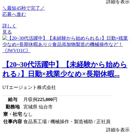
詳細を表示
＼最短45秒で完了／
応募へ進む
詳しく
見る
【20~30代活躍中】【未経験から始めら
れる♪】日勤×残業少なめ×長期休暇...
UTエージェント株式会社
給与
月収例
225,000
円
勤務地
宮城県 仙台市
寮・社宅
なし
仕事内容
食品系工場 / 機械操作・製造補助 / 正社員
詳細を表示