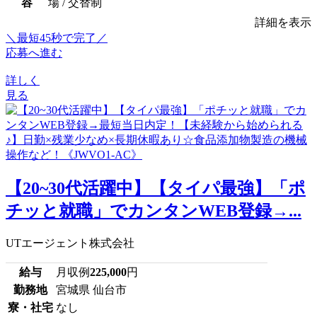
容
場 / 交替制
詳細を表示
＼最短45秒で完了／
応募へ進む
詳しく
見る
【20~30代活躍中】【タイパ最強】「ポ
チッと就職」でカンタンWEB登録→...
UTエージェント株式会社
給与
月収例
225,000
円
勤務地
宮城県 仙台市
寮・社宅
なし