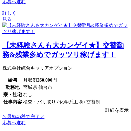
応募へ進む
詳しく
見る
【未経験さんも大カンゲイ★】交替勤
務&残業多めでガッツリ稼げます！
株式会社綜合キャリアオプション
給与
月収例
260,000
円
勤務地
宮城県 仙台市
寮・社宅
なし
仕事内容
検査・バリ取り / 化学系工場 / 交替制
詳細を表示
＼最短45秒で完了／
応募へ進む