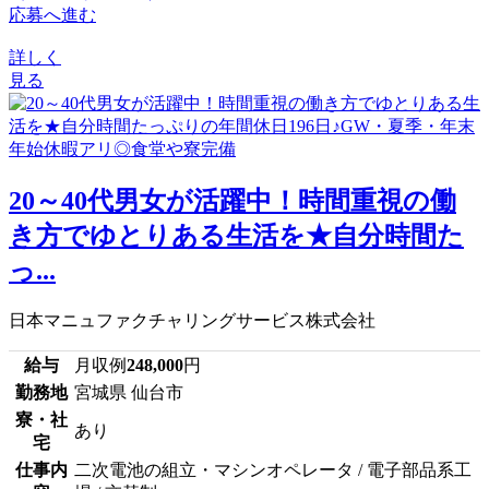
応募へ進む
詳しく
見る
20～40代男女が活躍中！時間重視の働
き方でゆとりある生活を★自分時間た
っ...
日本マニュファクチャリングサービス株式会社
給与
月収例
248,000
円
勤務地
宮城県 仙台市
寮・社
あり
宅
仕事内
二次電池の組立・マシンオペレータ / 電子部品系工