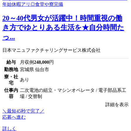
20～40代男女が活躍中！時間重視の働
き方でゆとりある生活を★自分時間た
っ...
日本マニュファクチャリングサービス株式会社
給与
月収例
248,000
円
勤務地
宮城県 仙台市
寮・社
あり
宅
仕事内
二次電池の組立・マシンオペレータ / 電子部品系工
容
場 / 交替制
詳細を表示
＼最短45秒で完了／
応募へ進む
詳しく