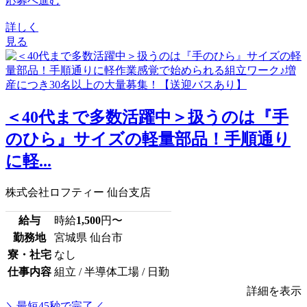
応募へ進む
詳しく
見る
＜40代まで多数活躍中＞扱うのは『手
のひら』サイズの軽量部品！手順通り
に軽...
株式会社ロフティー 仙台支店
給与
時給
1,500
円〜
勤務地
宮城県 仙台市
寮・社宅
なし
仕事内容
組立 / 半導体工場 / 日勤
詳細を表示
＼最短45秒で完了／