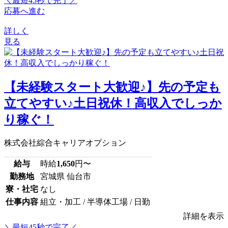
＼最短45秒で完了／
応募へ進む
詳しく
見る
【未経験スタート大歓迎♪】先の予定も
立てやすい♪土日祝休！高収入でしっか
り稼ぐ！
株式会社綜合キャリアオプション
給与
時給
1,650
円〜
勤務地
宮城県 仙台市
寮・社宅
なし
仕事内容
組立・加工 / 半導体工場 / 日勤
詳細を表示
＼最短45秒で完了／