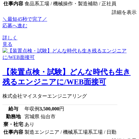
仕事内容
食品系工場 / 機械操作・製造補助 / 正社員
詳細を表示
＼最短45秒で完了／
応募へ進む
詳しく
見る
【装置点検・試験】どんな時代も生き
残るエンジニアに/WEB面接可
株式会社マイスターエンジニアリング
給与
年収例
3,500,000
円
勤務地
宮城県 仙台市
寮・社宅
あり
仕事内容
製造エンジニア / 機械系工場系工場 / 日勤