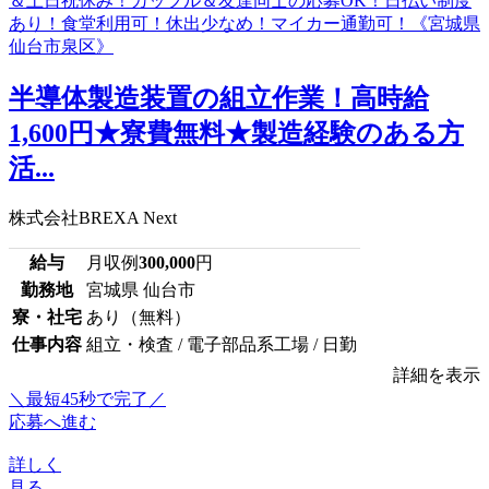
半導体製造装置の組立作業！高時給
1,600円★寮費無料★製造経験のある方
活...
株式会社BREXA Next
給与
月収例
300,000
円
勤務地
宮城県 仙台市
寮・社宅
あり（無料）
仕事内容
組立・検査 / 電子部品系工場 / 日勤
詳細を表示
＼最短45秒で完了／
応募へ進む
詳しく
見る