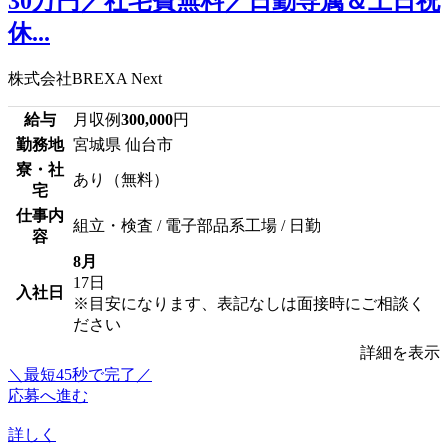
30万円／社宅費無料／日勤専属＆土日祝
休...
株式会社BREXA Next
給与
月収例
300,000
円
勤務地
宮城県 仙台市
寮・社
あり（無料）
宅
仕事内
組立・検査 / 電子部品系工場 / 日勤
容
8月
17日
入社日
※目安になります、表記なしは面接時にご相談く
ださい
詳細を表示
＼最短45秒で完了／
応募へ進む
詳しく