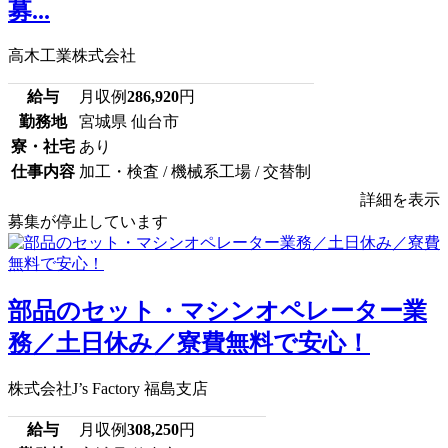
募...
高木工業株式会社
給与
月収例
286,920
円
勤務地
宮城県 仙台市
寮・社宅
あり
仕事内容
加工・検査 / 機械系工場 / 交替制
詳細を表示
募集が停止しています
部品のセット・マシンオペレーター業
務／土日休み／寮費無料で安心！
株式会社J’s Factory 福島支店
給与
月収例
308,250
円