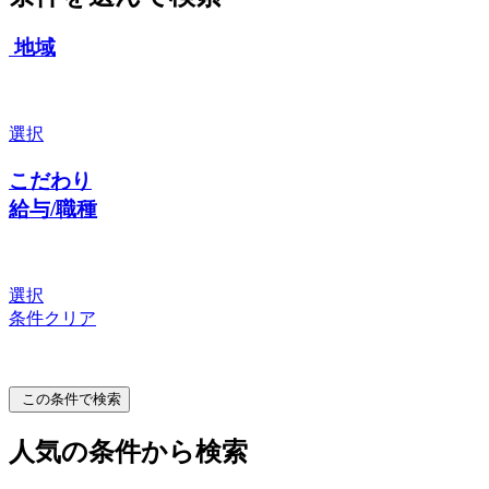
地域
選択
こだわり
給与/職種
選択
条件クリア
この条件で検索
人気の条件から検索