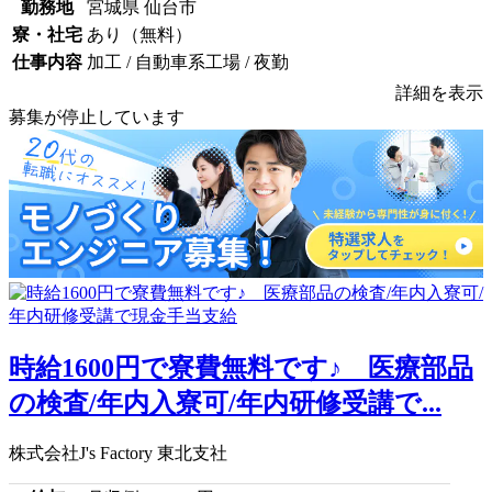
勤務地
宮城県 仙台市
寮・社宅
あり（無料）
仕事内容
加工 / 自動車系工場 / 夜勤
詳細を表示
募集が停止しています
時給1600円で寮費無料です♪ 医療部品
の検査/年内入寮可/年内研修受講で...
株式会社J's Factory 東北支社