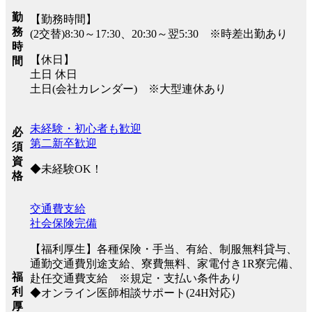
勤
【勤務時間】
務
(2交替)8:30～17:30、20:30～翌5:30 ※時差出勤あり
時
【休日】
間
土日 休日
土日(会社カレンダー) ※大型連休あり
未経験・初心者も歓迎
必
第二新卒歓迎
須
資
◆未経験OK！
格
交通費支給
社会保険完備
【福利厚生】各種保険・手当、有給、制服無料貸与、
通勤交通費別途支給、寮費無料、家電付き1R寮完備、
福
赴任交通費支給 ※規定・支払い条件あり
利
◆オンライン医師相談サポート(24H対応)
厚