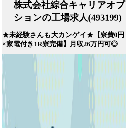
株式会社綜合キャリアオプ
ションの工場求人(493199)
★未経験さんも大カンゲイ★【寮費0円
×家電付き1R寮完備】月収26万円可◎