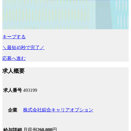
キープする
＼最短45秒で完了／
応募へ進む
求人概要
求人番号
493199
株式会社綜合キャリアオプション
企業
月収例
260,000
円
給与詳細