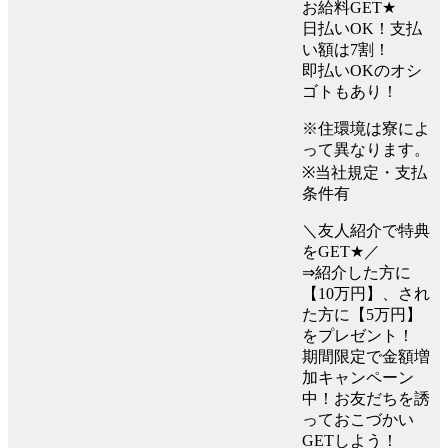
お給料GET★
日払いOK！支払
い額は7割！
即払いOKのオシ
ゴトもあり！
※住環境は寮によ
って異なります。
※当社規定・支払
条件有
＼友人紹介で特典
をGET★／
⇒紹介した方に
【10万円】、され
た方に【5万円】
をプレゼント！
期間限定で金額増
加キャンペーン
中！お友だちを誘
っておこづかい
GETしよう！