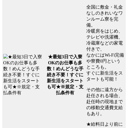
全国に敷金・礼金
なしのきれいなワ
ンルーム寮を完
備。
冷暖房をはじめ、
テレビや洗濯機、
冷蔵庫などの家電
付きで、
なかにはWi-Fi完備
★最短3日で入寮
や寮費0円という
OKのお仕事も多
ところも。
数！めんどうな手
すぐに新生活をス
続き不要！すぐに
タートも可能！
新生活をスタート
も可★※規定・支
その他に遠方から
払条件有
赴任される場合、
赴任時の現地まで
の移動交通費支給
もあり。
★給料日より前に