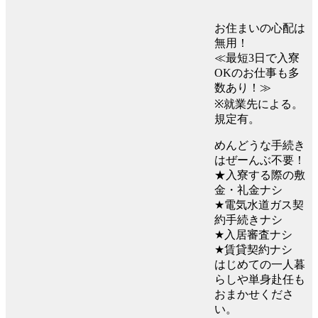
お住まいの心配は
無用！
≪最短3日で入寮
OKのお仕事も多
数あり！≫
※就業先による。
規定有。
めんどうな手続き
はぜーんぶ不要！
★入寮する際の敷
金・礼金ナシ
★電気水道ガス契
約手続きナシ
★入居審査ナシ
★賃貸契約ナシ
はじめての一人暮
らしや単身赴任も
おまかせくださ
い。