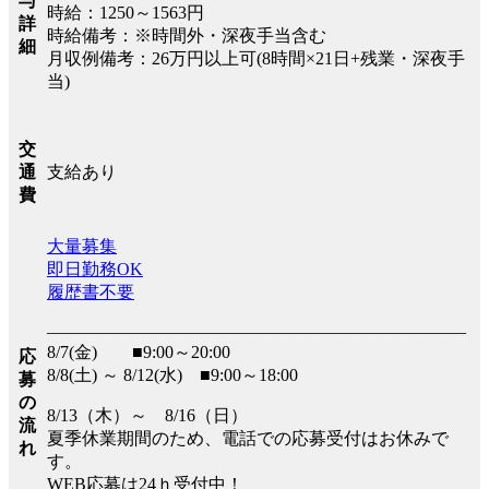
与
時給：1250～1563円
詳
時給備考：※時間外・深夜手当含む
細
月収例備考：26万円以上可(8時間×21日+残業・深夜手
当)
交
支給あり
通
費
大量募集
即日勤務OK
履歴書不要
――――――――――――――――――――――――
8/7(金) ■9:00～20:00
応
8/8(土) ～ 8/12(水) ■9:00～18:00
募
の
8/13（木）～ 8/16（日）
流
夏季休業期間のため、電話での応募受付はお休みで
れ
す。
WEB応募は24ｈ受付中！