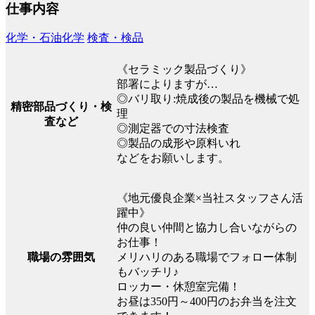
仕事内容
化学・石油化学
検査・検品
《セラミック製品づくり》
部署によりますが…
◎バリ取り:焼成後の製品を機械で処
精密部品づくり・検
理
査など
◎測定器での寸法検査
◎製品の成形や原料いれ
などをお願いします。
《地元優良企業×当社スタッフさん活
躍中》
仲の良い仲間と協力し合いながらの
お仕事！
職場の雰囲気
メリハリのある職場でフォロー体制
もバッチリ♪
ロッカー・休憩室完備！
お昼は350円～400円のお弁当を注文