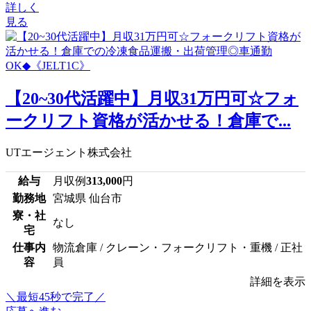
詳しく
見る
【20~30代活躍中】月収31万円可☆フォ
ークリフト資格が活かせる！倉庫で...
UTエージェント株式会社
給与
月収例
313,000
円
勤務地
宮城県 仙台市
寮・社
なし
宅
仕事内
物流倉庫 / クレーン・フォークリフト・重機 / 正社
容
員
詳細を表示
＼最短45秒で完了／