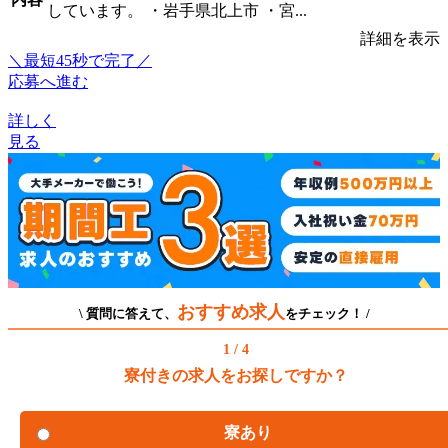
しています。 ・岩手県北上市 ・宮...
詳細を表示
＼最短45秒で完了／
応募へ進む
詳しく
見る
おすすめ求人
\ 質問に答えて、
をチェック！ /
1 / 4
寮付きの求人をお探しですか？
寮あり