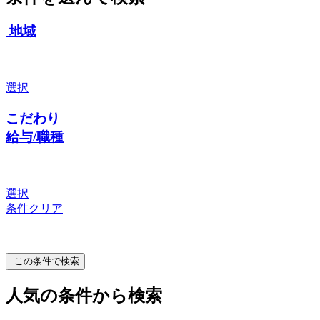
地域
選択
こだわり
給与/職種
選択
条件クリア
この条件で検索
人気の条件から検索