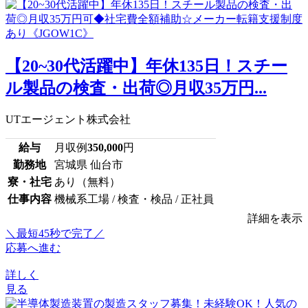
【20~30代活躍中】年休135日！スチー
ル製品の検査・出荷◎月収35万円...
UTエージェント株式会社
給与
月収例
350,000
円
勤務地
宮城県 仙台市
寮・社宅
あり（無料）
仕事内容
機械系工場 / 検査・検品 / 正社員
詳細を表示
＼最短45秒で完了／
応募へ進む
詳しく
見る