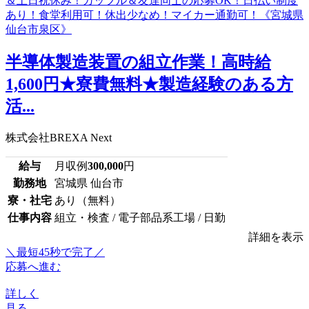
半導体製造装置の組立作業！高時給
1,600円★寮費無料★製造経験のある方
活...
株式会社BREXA Next
給与
月収例
300,000
円
勤務地
宮城県 仙台市
寮・社宅
あり（無料）
仕事内容
組立・検査 / 電子部品系工場 / 日勤
詳細を表示
＼最短45秒で完了／
応募へ進む
詳しく
見る