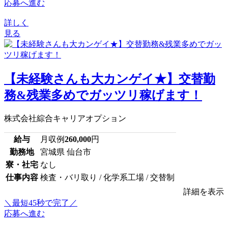
応募へ進む
詳しく
見る
【未経験さんも大カンゲイ★】交替勤
務&残業多めでガッツリ稼げます！
株式会社綜合キャリアオプション
給与
月収例
260,000
円
勤務地
宮城県 仙台市
寮・社宅
なし
仕事内容
検査・バリ取り / 化学系工場 / 交替制
詳細を表示
＼最短45秒で完了／
応募へ進む