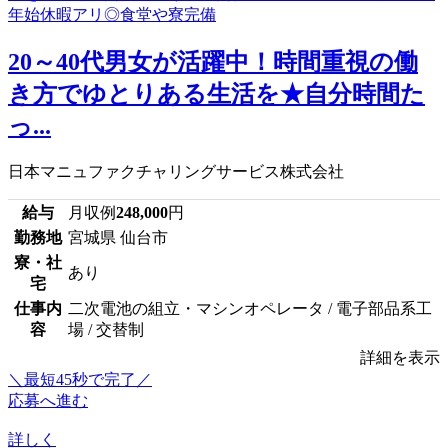
20～40代男女が活躍中！時間重視の働
き方でゆとりある生活を★自分時間た
っ...
日本マニュファクチャリングサービス株式会社
給与
月収例
248,000
円
勤務地
宮城県 仙台市
寮・社
あり
宅
仕事内
二次電池の組立・マシンオペレータ / 電子部品系工
容
場 / 交替制
詳細を表示
＼最短45秒で完了／
応募へ進む
詳しく