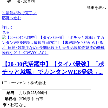
容
場 / 交替制
詳細を表示
＼最短45秒で完了／
応募へ進む
詳しく
見る
【20~30代活躍中】【タイパ最強】「ポ
チッと就職」でカンタンWEB登録→...
UTエージェント株式会社
給与
月収例
225,000
円
勤務地
宮城県 仙台市
寮・社宅
なし