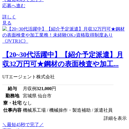
応募へ進む
詳しく
見る
【20~30代活躍中】【紹介予定派遣】月
収32万円可★鋼材の表面検査や加工...
UTエージェント株式会社
給与
月収例
321,000
円
勤務地
宮城県 仙台市
寮・社宅
なし
仕事内容
機械系工場 / 機械操作・製造補助 / 派遣社員
詳細を表示
＼最短45秒で完了／