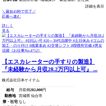
詳細を表示
＼最短45秒で完了／
応募へ進む
詳しく
見る
【エスカレーターの手すりの製造】
『未経験から月収28.2万円以上可』 ...
株式会社日本ケイテム
給与
月収例
282,000
円
勤務地
宮城県 仙台市
寮・社宅
なし