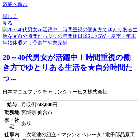
応募へ進む
詳しく
見る
20～40代男女が活躍中！時間重視の働
き方でゆとりある生活を★自分時間た
っ...
日本マニュファクチャリングサービス株式会社
給与
月収例
248,000
円
勤務地
宮城県 仙台市
寮・社
あり
宅
仕事内
二次電池の組立・マシンオペレータ / 電子部品系工