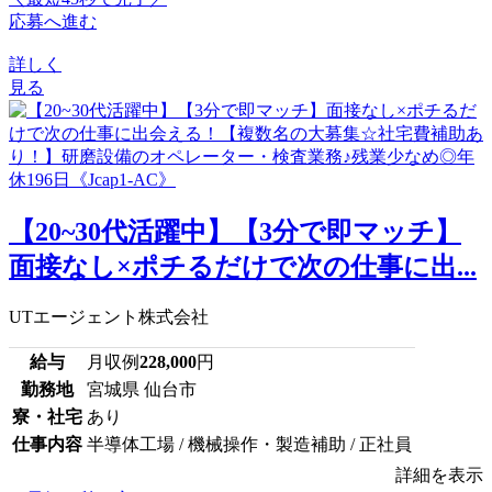
応募へ進む
詳しく
見る
【20~30代活躍中】【3分で即マッチ】
面接なし×ポチるだけで次の仕事に出...
UTエージェント株式会社
給与
月収例
228,000
円
勤務地
宮城県 仙台市
寮・社宅
あり
仕事内容
半導体工場 / 機械操作・製造補助 / 正社員
詳細を表示