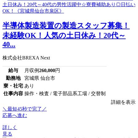
半導体製造装置の製造スタッフ募集！
未経験OK！人気の土日休み！20代～
40...
株式会社BREXA Next
給与
月収例
260,000
円
勤務地
宮城県 仙台市
寮・社宅
あり
仕事内容
操作・検査 / 電子部品系工場 / 交替制
詳細を表示
＼最短45秒で完了／
応募へ進む
詳しく
見る