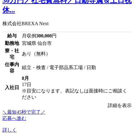
30万円／社宅費無料／日勤専属＆土日祝
休...
株式会社BREXA Next
給与
月収例
300,000
円
勤務地
宮城県 仙台市
寮・社
あり（無料）
宅
仕事内
組立・検査 / 電子部品系工場 / 日勤
容
8月
17日
入社日
※目安になります、表記なしは面接時にご相談く
ださい
詳細を表示
＼最短45秒で完了／
応募へ進む
詳しく