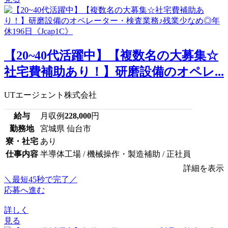
【20~40代活躍中】【複数名の大募集☆
社宅費補助あり！】研磨設備のオペレ...
UTエージェント株式会社
給与
月収例
228,000
円
勤務地
宮城県 仙台市
寮・社宅
あり
仕事内容
半導体工場 / 機械操作・製造補助 / 正社員
詳細を表示
＼最短45秒で完了／
応募へ進む
詳しく
見る