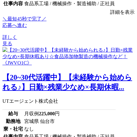
仕事内容
食品系工場 / 機械操作・製造補助 / 正社員
詳細を表示
＼最短45秒で完了／
応募へ進む
詳しく
見る
【20~30代活躍中】【未経験から始めら
れる♪】日勤×残業少なめ×長期休暇...
UTエージェント株式会社
給与
月収例
225,000
円
勤務地
宮城県 仙台市
寮・社宅
なし
仕事内容
食品系工場 / 機械操作・製造補助 / 正社員