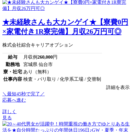
★未経験さんも大カンゲイ★【寮費0円
×家電付き1R寮完備】月収26万円可◎
株式会社綜合キャリアオプション
給与
月収例
260,000
円
勤務地
宮城県 仙台市
寮・社宅
あり（無料）
仕事内容
検査・バリ取り / 化学系工場 / 交替制
詳細を表示
＼最短45秒で完了／
応募へ進む
詳しく
見る