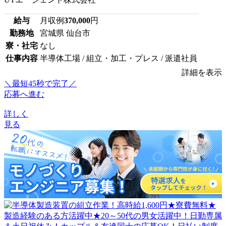
給与
月収例
370,000
円
勤務地
宮城県 仙台市
寮・社宅
なし
仕事内容
半導体工場 / 組立・加工・プレス / 派遣社員
詳細を表示
＼最短45秒で完了／
応募へ進む
詳しく
見る