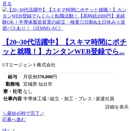
見る
【20~30代活躍中】【スキマ時間にポチ
ッと就職！】カンタンWEB登録でら...
UTエージェント株式会社
給与
月収例
370,000
円
勤務地
宮城県 仙台市
寮・社宅
なし
仕事内容
半導体工場 / 組立・加工・プレス / 派遣社員
詳細を表示
＼最短45秒で完了／
応募へ進む
詳しく