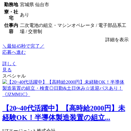
勤務地
宮城県 仙台市
寮・社
あり
宅
仕事内
二次電池の組立・マシンオペレータ / 電子部品系工
容
場 / 交替制
詳細を表示
＼最短45秒で完了／
応募へ進む
詳しく
見る
スペシャル
【20~40代活躍中】【高時給2000円】未
経験OK！半導体製造装置の組立...
UTエージェント株式会社