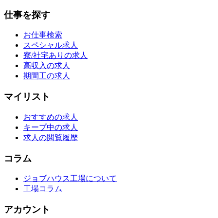
仕事を探す
お仕事検索
スペシャル求人
寮/社宅ありの求人
高収入の求人
期間工の求人
マイリスト
おすすめの求人
キープ中の求人
求人の閲覧履歴
コラム
ジョブハウス工場について
工場コラム
アカウント