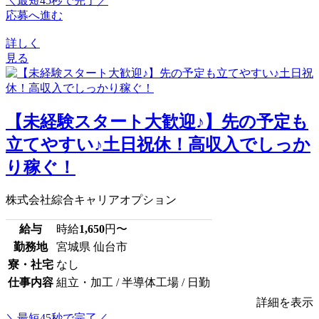
＼最短45秒で完了／
応募へ進む
詳しく
見る
【未経験スタート大歓迎♪】先の予定も
立てやすい♪土日祝休！高収入でしっか
り稼ぐ！
株式会社綜合キャリアオプション
給与
時給
1,650
円〜
勤務地
宮城県 仙台市
寮・社宅
なし
仕事内容
組立・加工 / 半導体工場 / 日勤
詳細を表示
＼最短45秒で完了／