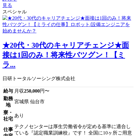
見る
スペシャル
★20代・30代のキャリアチェンジ★面
接は1回のみ！将来性バツグン！【ミ
ラ...
日研トータルソーシング株式会社
給与
月収
250,000
円〜
勤務
宮城県 仙台市
地
寮・
あり
社宅
テクノセンターは厚生労働省令が定める基準に適合し
仕事
ている『認定職業訓練校』です！ 全国に10ヶ所ご用意
内容