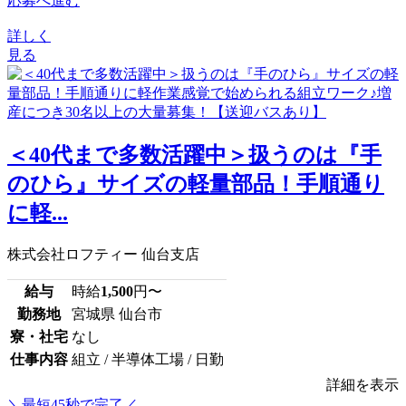
応募へ進む
詳しく
見る
＜40代まで多数活躍中＞扱うのは『手
のひら』サイズの軽量部品！手順通り
に軽...
株式会社ロフティー 仙台支店
給与
時給
1,500
円〜
勤務地
宮城県 仙台市
寮・社宅
なし
仕事内容
組立 / 半導体工場 / 日勤
詳細を表示
＼最短45秒で完了／