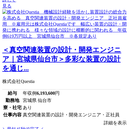
見る
＜真空関連装置の設計・開発エンジニ
ア｜宮城県仙台市＞多彩な装置の設計
を通じ...
株式会社Questia
給与
年収例
6,193,600
円
勤務地
宮城県 仙台市
寮・社宅
あり
仕事内容
真空関連装置の設計・開発エンジニア・正社員
詳細を表示