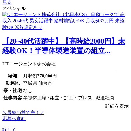
見る
スペシャル
【20~40代活躍中】【高時給2000円】未
経験OK！半導体製造装置の組立...
UTエージェント株式会社
給与
月収例
370,000
円
勤務地
宮城県 仙台市
寮・社宅
なし
仕事内容
半導体工場 / 組立・加工・プレス / 派遣社員
詳細を表示
＼最短45秒で完了／
応募へ進む
詳しく