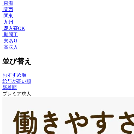
東海
関西
関東
九州
即入寮OK
期間工
寮あり
高収入
並び替え
おすすめ順
給与が高い順
新着順
プレミア求人