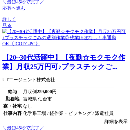
＼最短45秒で完了／
応募へ進む
詳しく
見る
【20~30代活躍中】【夜勤☆モクモク作
業】月収25万円可♪プラスチックご...
UTエージェント株式会社
給与
月収例
259,000
円
勤務地
宮城県 仙台市
寮・社宅
なし
仕事内容
化学系工場 / 軽作業・ピッキング / 派遣社員
詳細を表示
＼最短45秒で完了／