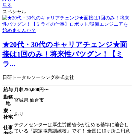
見る
スペシャル
★20代・30代のキャリアチェンジ★面
接は1回のみ！将来性バツグン！【ミ
ラ...
日研トータルソーシング株式会社
給与
月収
250,000
円〜
勤務
宮城県 仙台市
地
寮・
あり
社宅
テクノセンターは厚生労働省令が定める基準に適合し
仕事
ている『認定職業訓練校』です！ 全国に10ヶ所ご用意
内容