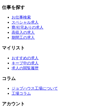
仕事を探す
お仕事検索
スペシャル求人
寮/社宅ありの求人
高収入の求人
期間工の求人
マイリスト
おすすめの求人
キープ中の求人
求人の閲覧履歴
コラム
ジョブハウス工場について
工場コラム
アカウント