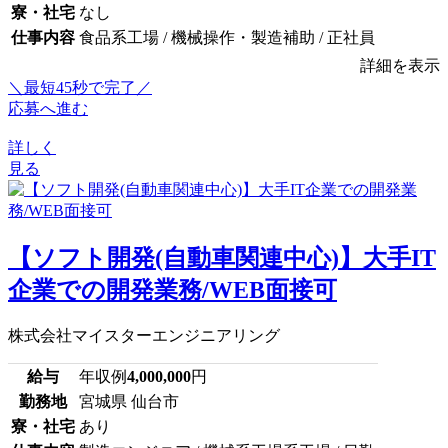
寮・社宅
なし
仕事内容
食品系工場 / 機械操作・製造補助 / 正社員
詳細を表示
＼最短45秒で完了／
応募へ進む
詳しく
見る
【ソフト開発(自動車関連中心)】大手IT
企業での開発業務/WEB面接可
株式会社マイスターエンジニアリング
給与
年収例
4,000,000
円
勤務地
宮城県 仙台市
寮・社宅
あり