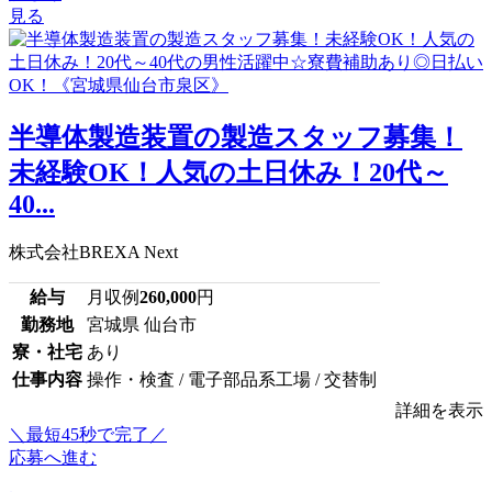
見る
半導体製造装置の製造スタッフ募集！
未経験OK！人気の土日休み！20代～
40...
株式会社BREXA Next
給与
月収例
260,000
円
勤務地
宮城県 仙台市
寮・社宅
あり
仕事内容
操作・検査 / 電子部品系工場 / 交替制
詳細を表示
＼最短45秒で完了／
応募へ進む