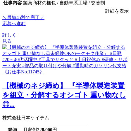
仕事内容
製菓商材の梱包 / 自動車系工場 / 交替制
詳細を表示
＼最短45秒で完了／
応募へ進む
詳しく
見る
【機械のネジ締め】 『半導体製造装置
を組立・分解するオシゴト 重い物なし
◎...
株式会社日本ケイテム
給与
月収例
228,000
円