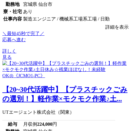
勤務地
宮城県 仙台市
寮・社宅
あり
仕事内容
製造エンジニア / 機械系工場系工場 / 日勤
詳細を表示
＼最短45秒で完了／
応募へ進む
詳しく
見る
【20~30代活躍中】【プラスチックごみ
の選別！】軽作業×モクモク作業♪土...
UTエージェント株式会社（関東）
給与
月収例
224,000
円