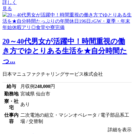
詳しく
見る
20～40代男女が活躍中！時間重視の働
き方でゆとりある生活を★自分時間た
っ...
日本マニュファクチャリングサービス株式会社
給与
月収例
248,000
円
勤務地
宮城県 仙台市
寮・社
あり
宅
仕事内
二次電池の組立・マシンオペレータ / 電子部品系工
容
場 / 交替制
詳細を表示