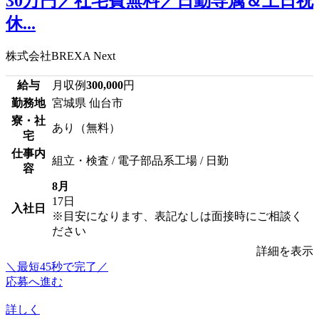
30万円／社宅費無料／日勤専属＆土日祝
休...
株式会社BREXA Next
給与
月収例
300,000
円
勤務地
宮城県 仙台市
寮・社
あり（無料）
宅
仕事内
組立・検査 / 電子部品系工場 / 日勤
容
8月
17日
入社日
※目安になります、表記なしは面接時にご相談く
ださい
詳細を表示
＼最短45秒で完了／
応募へ進む
詳しく