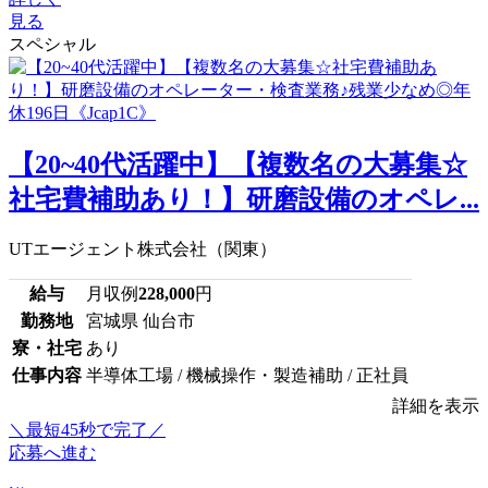
見る
スペシャル
【20~40代活躍中】【複数名の大募集☆
社宅費補助あり！】研磨設備のオペレ...
UTエージェント株式会社（関東）
給与
月収例
228,000
円
勤務地
宮城県 仙台市
寮・社宅
あり
仕事内容
半導体工場 / 機械操作・製造補助 / 正社員
詳細を表示
＼最短45秒で完了／
応募へ進む