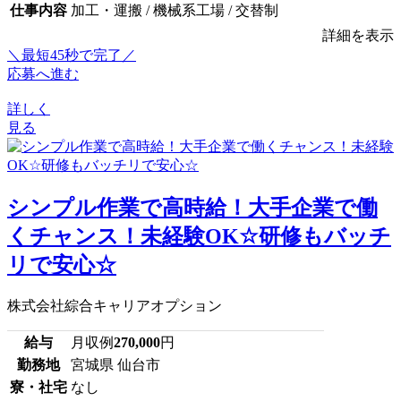
仕事内容
加工・運搬 / 機械系工場 / 交替制
詳細を表示
＼最短45秒で完了／
応募へ進む
詳しく
見る
シンプル作業で高時給！大手企業で働
くチャンス！未経験OK☆研修もバッチ
リで安心☆
株式会社綜合キャリアオプション
給与
月収例
270,000
円
勤務地
宮城県 仙台市
寮・社宅
なし