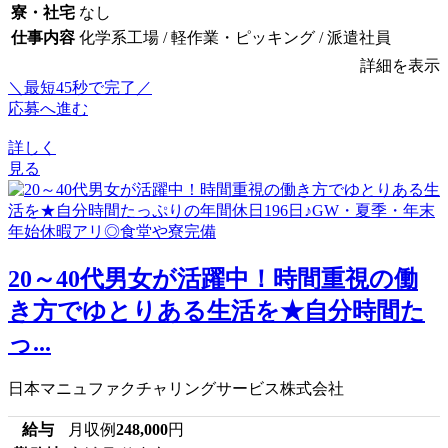
寮・社宅
なし
仕事内容
化学系工場 / 軽作業・ピッキング / 派遣社員
詳細を表示
＼最短45秒で完了／
応募へ進む
詳しく
見る
20～40代男女が活躍中！時間重視の働
き方でゆとりある生活を★自分時間た
っ...
日本マニュファクチャリングサービス株式会社
給与
月収例
248,000
円