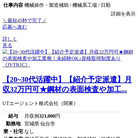
仕事内容
機械操作・製造補助 / 機械系工場 / 日勤
詳細を表示
＼最短45秒で完了／
応募へ進む
詳しく
見る
【20~30代活躍中】【紹介予定派遣】月
収32万円可★鋼材の表面検査や加工...
UTエージェント株式会社（関東）
給与
月収例
321,000
円
勤務地
宮城県 仙台市
寮・社宅
なし