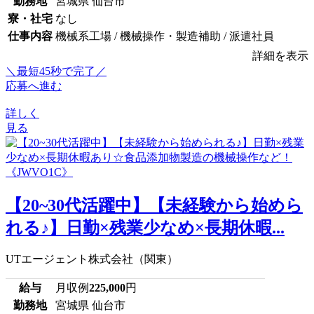
勤務地
宮城県 仙台市
寮・社宅
なし
仕事内容
機械系工場 / 機械操作・製造補助 / 派遣社員
詳細を表示
＼最短45秒で完了／
応募へ進む
詳しく
見る
【20~30代活躍中】【未経験から始めら
れる♪】日勤×残業少なめ×長期休暇...
UTエージェント株式会社（関東）
給与
月収例
225,000
円
勤務地
宮城県 仙台市