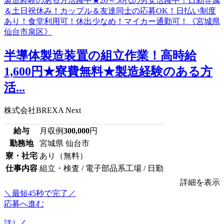
半導体製造装置の組立作業！高時給
1,600円★寮費無料★製造経験のある方
活...
株式会社BREXA Next
給与
月収例
300,000
円
勤務地
宮城県 仙台市
寮・社宅
あり（無料）
仕事内容
組立・検査 / 電子部品系工場 / 日勤
詳細を表示
＼最短45秒で完了／
応募へ進む
詳しく