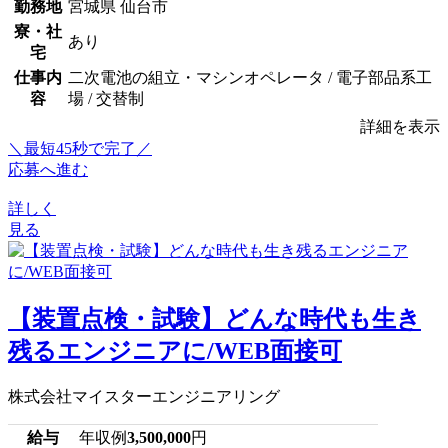
勤務地
宮城県 仙台市
寮・社
あり
宅
仕事内
二次電池の組立・マシンオペレータ / 電子部品系工
容
場 / 交替制
詳細を表示
＼最短45秒で完了／
応募へ進む
詳しく
見る
【装置点検・試験】どんな時代も生き
残るエンジニアに/WEB面接可
株式会社マイスターエンジニアリング
給与
年収例
3,500,000
円