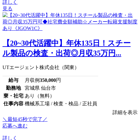
詳しく
見る
【20~30代活躍中】年休135日！スチー
ル製品の検査・出荷◎月収35万円...
UTエージェント株式会社（関東）
給与
月収例
350,000
円
勤務地
宮城県 仙台市
寮・社宅
あり（無料）
仕事内容
機械系工場 / 検査・検品 / 正社員
詳細を表示
＼最短45秒で完了／
応募へ進む
詳しく