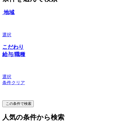
地域
選択
こだわり
給与/職種
選択
条件クリア
この条件で検索
人気の条件から検索