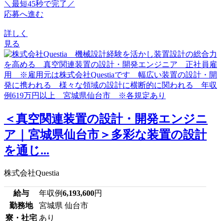
＼最短45秒で完了／
応募へ進む
詳しく
見る
＜真空関連装置の設計・開発エンジニ
ア｜宮城県仙台市＞多彩な装置の設計
を通じ...
株式会社Questia
給与
年収例
6,193,600
円
勤務地
宮城県 仙台市
寮・社宅
あり