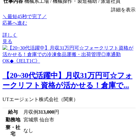
仕事内容
機械系工場 / 機械操作・製造補助 / 派遣社員
詳細を表示
＼最短45秒で完了／
応募へ進む
詳しく
見る
【20~30代活躍中】月収31万円可☆フォ
ークリフト資格が活かせる！倉庫で...
UTエージェント株式会社（関東）
給与
月収例
313,000
円
勤務地
宮城県 仙台市
寮・社
なし
宅