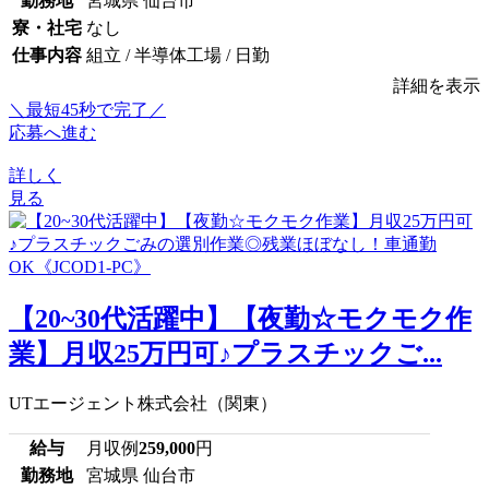
勤務地
宮城県 仙台市
寮・社宅
なし
仕事内容
組立 / 半導体工場 / 日勤
詳細を表示
＼最短45秒で完了／
応募へ進む
詳しく
見る
【20~30代活躍中】【夜勤☆モクモク作
業】月収25万円可♪プラスチックご...
UTエージェント株式会社（関東）
給与
月収例
259,000
円
勤務地
宮城県 仙台市