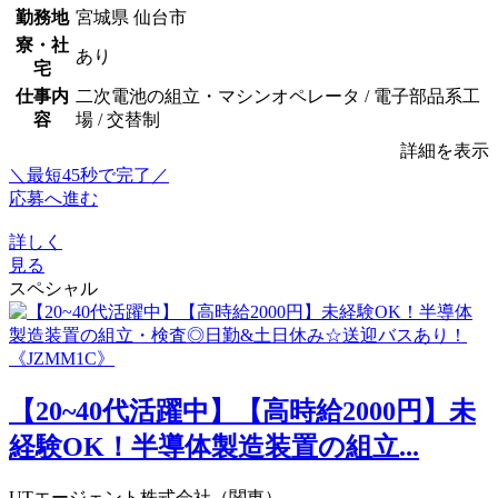
勤務地
宮城県 仙台市
寮・社
あり
宅
仕事内
二次電池の組立・マシンオペレータ / 電子部品系工
容
場 / 交替制
詳細を表示
＼最短45秒で完了／
応募へ進む
詳しく
見る
スペシャル
【20~40代活躍中】【高時給2000円】未
経験OK！半導体製造装置の組立...
UTエージェント株式会社（関東）