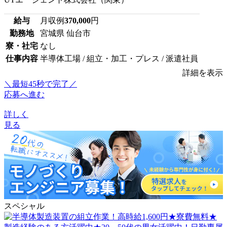
給与
月収例
370,000
円
勤務地
宮城県 仙台市
寮・社宅
なし
仕事内容
半導体工場 / 組立・加工・プレス / 派遣社員
詳細を表示
＼最短45秒で完了／
応募へ進む
詳しく
見る
スペシャル