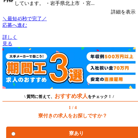
しています。 ・岩手県北上市 ・宮...
詳細を表示
＼最短45秒で完了／
応募へ進む
詳しく
見る
おすすめ求人
\ 質問に答えて、
をチェック！ /
1 / 4
寮付きの求人をお探しですか？
寮あり