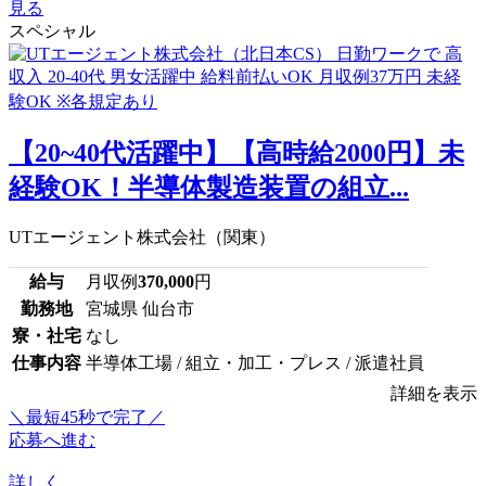
見る
スペシャル
【20~40代活躍中】【高時給2000円】未
経験OK！半導体製造装置の組立...
UTエージェント株式会社（関東）
給与
月収例
370,000
円
勤務地
宮城県 仙台市
寮・社宅
なし
仕事内容
半導体工場 / 組立・加工・プレス / 派遣社員
詳細を表示
＼最短45秒で完了／
応募へ進む
詳しく