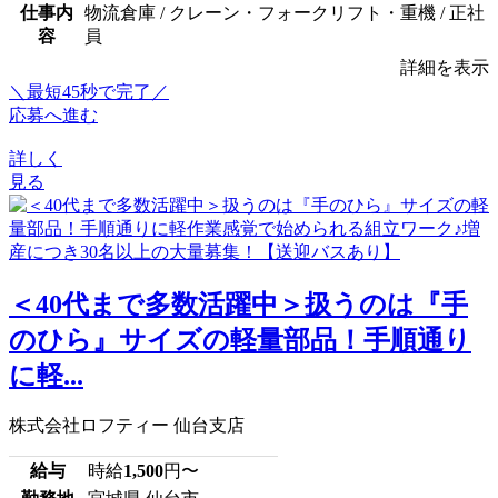
仕事内
物流倉庫 / クレーン・フォークリフト・重機 / 正社
容
員
詳細を表示
＼最短45秒で完了／
応募へ進む
詳しく
見る
＜40代まで多数活躍中＞扱うのは『手
のひら』サイズの軽量部品！手順通り
に軽...
株式会社ロフティー 仙台支店
給与
時給
1,500
円〜