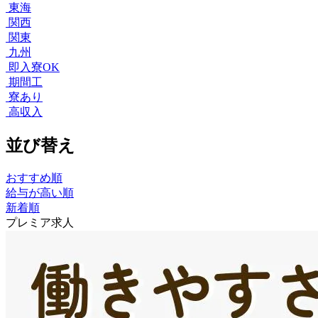
東海
関西
関東
九州
即入寮OK
期間工
寮あり
高収入
並び替え
おすすめ順
給与が高い順
新着順
プレミア求人