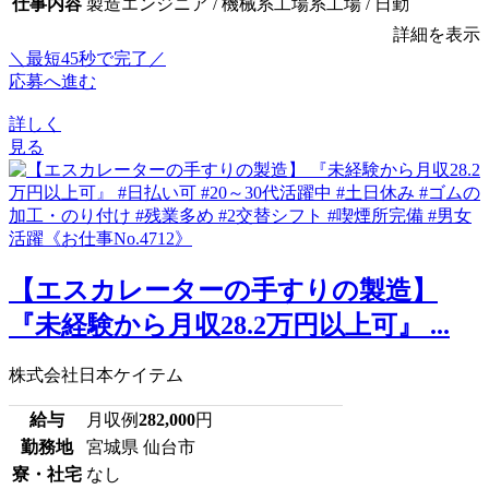
仕事内容
製造エンジニア / 機械系工場系工場 / 日勤
詳細を表示
＼最短45秒で完了／
応募へ進む
詳しく
見る
【エスカレーターの手すりの製造】
『未経験から月収28.2万円以上可』 ...
株式会社日本ケイテム
給与
月収例
282,000
円
勤務地
宮城県 仙台市
寮・社宅
なし