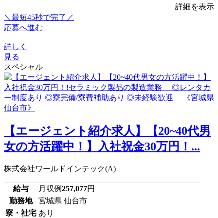
詳細を表示
＼最短45秒で完了／
応募へ進む
詳しく
見る
スペシャル
【エージェント紹介求人】【20~40代男
女の方活躍中！】入社祝金30万円！...
株式会社ワールドインテック(A)
給与
月収例
257,077
円
勤務地
宮城県 仙台市
寮・社宅
あり