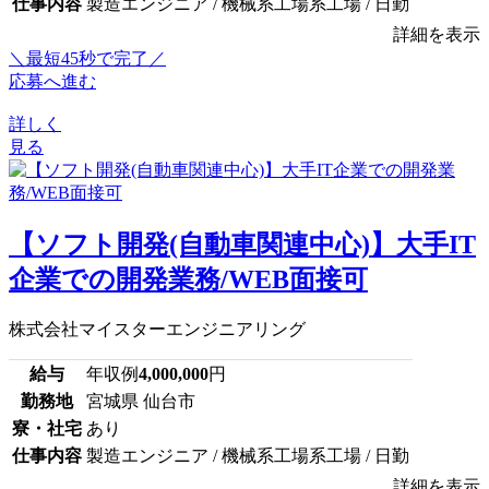
仕事内容
製造エンジニア / 機械系工場系工場 / 日勤
詳細を表示
＼最短45秒で完了／
応募へ進む
詳しく
見る
【ソフト開発(自動車関連中心)】大手IT
企業での開発業務/WEB面接可
株式会社マイスターエンジニアリング
給与
年収例
4,000,000
円
勤務地
宮城県 仙台市
寮・社宅
あり
仕事内容
製造エンジニア / 機械系工場系工場 / 日勤
詳細を表示