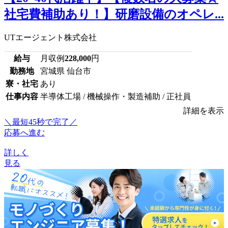
社宅費補助あり！】研磨設備のオペレ...
UTエージェント株式会社
給与
月収例
228,000
円
勤務地
宮城県 仙台市
寮・社宅
あり
仕事内容
半導体工場 / 機械操作・製造補助 / 正社員
詳細を表示
＼最短45秒で完了／
応募へ進む
詳しく
見る