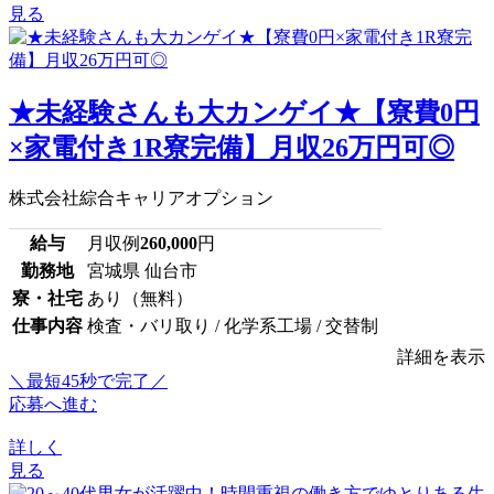
見る
★未経験さんも大カンゲイ★【寮費0円
×家電付き1R寮完備】月収26万円可◎
株式会社綜合キャリアオプション
給与
月収例
260,000
円
勤務地
宮城県 仙台市
寮・社宅
あり（無料）
仕事内容
検査・バリ取り / 化学系工場 / 交替制
詳細を表示
＼最短45秒で完了／
応募へ進む
詳しく
見る