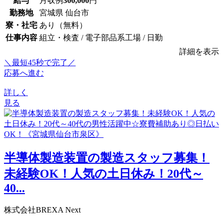
給与
月収例
300,000
円
勤務地
宮城県 仙台市
寮・社宅
あり（無料）
仕事内容
組立・検査 / 電子部品系工場 / 日勤
詳細を表示
＼最短45秒で完了／
応募へ進む
詳しく
見る
半導体製造装置の製造スタッフ募集！
未経験OK！人気の土日休み！20代～
40...
株式会社BREXA Next