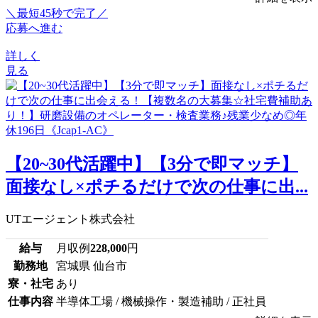
＼最短45秒で完了／
応募へ進む
詳しく
見る
【20~30代活躍中】【3分で即マッチ】
面接なし×ポチるだけで次の仕事に出...
UTエージェント株式会社
給与
月収例
228,000
円
勤務地
宮城県 仙台市
寮・社宅
あり
仕事内容
半導体工場 / 機械操作・製造補助 / 正社員