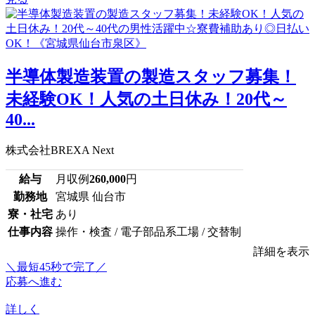
半導体製造装置の製造スタッフ募集！
未経験OK！人気の土日休み！20代～
40...
株式会社BREXA Next
給与
月収例
260,000
円
勤務地
宮城県 仙台市
寮・社宅
あり
仕事内容
操作・検査 / 電子部品系工場 / 交替制
詳細を表示
＼最短45秒で完了／
応募へ進む
詳しく