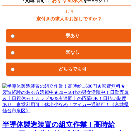
おすすめ求人
\ 質問に答えて、
をチェック！ /
1 / 4
寮付きの求人をお探しですか？
寮あり
寮なし
どちらでも可
半導体製造装置の組立作業！高時給