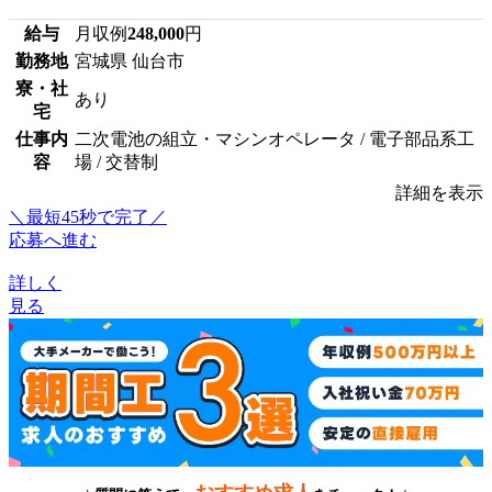
給与
月収例
248,000
円
勤務地
宮城県 仙台市
寮・社
あり
宅
仕事内
二次電池の組立・マシンオペレータ / 電子部品系工
容
場 / 交替制
詳細を表示
＼最短45秒で完了／
応募へ進む
詳しく
見る