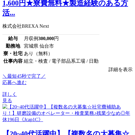
1,600円★寮費無料★製造経験のある方
活...
株式会社BREXA Next
給与
月収例
300,000
円
勤務地
宮城県 仙台市
寮・社宅
あり（無料）
仕事内容
組立・検査 / 電子部品系工場 / 日勤
詳細を表示
＼最短45秒で完了／
応募へ進む
詳しく
見る
【20~40代活躍中】【複数名の大募集☆