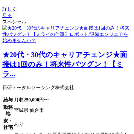
詳しく
見る
スペシャル
★20代・30代のキャリアチェンジ★面
接は1回のみ！将来性バツグン！【ミ
ラ...
日研トータルソーシング株式会社
給与
月収
250,000
円〜
勤務
宮城県 仙台市
地
寮・
あり
社宅