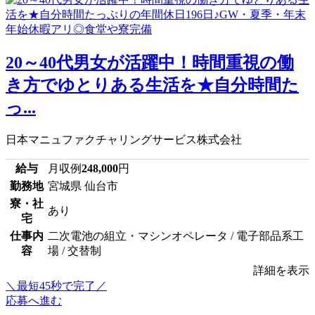
20～40代男女が活躍中！時間重視の働
き方でゆとりある生活を★自分時間た
っ...
日本マニュファクチャリングサービス株式会社
給与
月収例
248,000
円
勤務地
宮城県 仙台市
寮・社
あり
宅
仕事内
二次電池の組立・マシンオペレータ / 電子部品系工
容
場 / 交替制
詳細を表示
＼最短45秒で完了／
応募へ進む