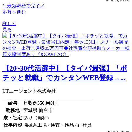
＼最短45秒で完了／
応募へ進む
詳しく
見る
【20~30代活躍中】【タイパ最強】「ポ
チッと就職」でカンタンWEB登録→...
UTエージェント株式会社
給与
月収例
350,000
円
勤務地
宮城県 仙台市
寮・社宅
あり（無料）
仕事内容
機械系工場 / 検査・検品 / 正社員