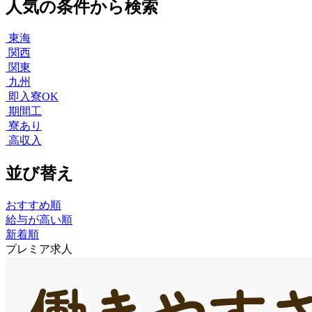
人気の条件から検索
東海
関西
関東
九州
即入寮OK
期間工
寮あり
高収入
並び替え
おすすめ順
給与が高い順
新着順
プレミア求人