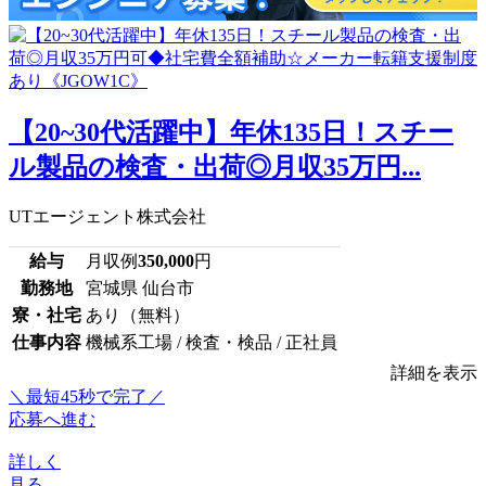
【20~30代活躍中】年休135日！スチー
ル製品の検査・出荷◎月収35万円...
UTエージェント株式会社
給与
月収例
350,000
円
勤務地
宮城県 仙台市
寮・社宅
あり（無料）
仕事内容
機械系工場 / 検査・検品 / 正社員
詳細を表示
＼最短45秒で完了／
応募へ進む
詳しく
見る