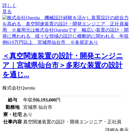
詳しく
見る
＜真空関連装置の設計・開発エンジニ
ア｜宮城県仙台市＞多彩な装置の設計
を通じ...
株式会社Questia
給与
年収例
6,193,600
円
勤務地
宮城県 仙台市
寮・社宅
あり
仕事内容
真空関連装置の設計・開発エンジニア・正社員
詳細を表示