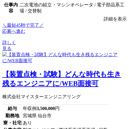
仕事内
二次電池の組立・マシンオペレータ / 電子部品系工
容
場 / 交替制
詳細を表示
＼最短45秒で完了／
応募へ進む
詳しく
見る
【装置点検・試験】どんな時代も生き
残るエンジニアに/WEB面接可
株式会社マイスターエンジニアリング
給与
年収例
3,500,000
円
勤務地
宮城県 仙台市
寮・社宅
あり