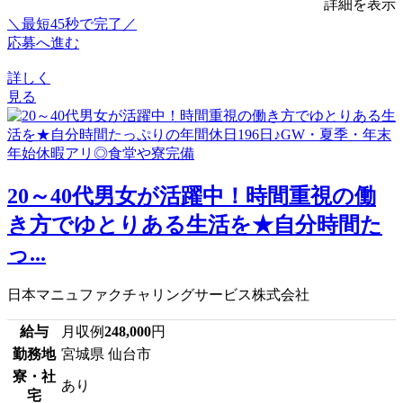
詳細を表示
＼最短45秒で完了／
応募へ進む
詳しく
見る
20～40代男女が活躍中！時間重視の働
き方でゆとりある生活を★自分時間た
っ...
日本マニュファクチャリングサービス株式会社
給与
月収例
248,000
円
勤務地
宮城県 仙台市
寮・社
あり
宅