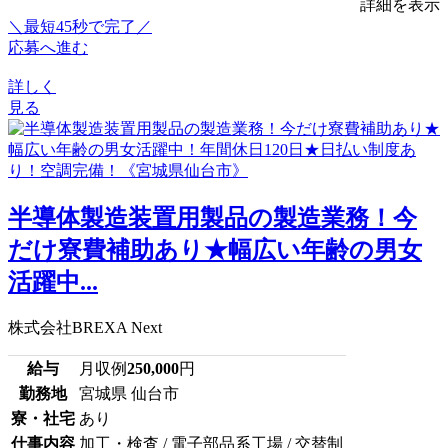
詳細を表示
＼最短45秒で完了／
応募へ進む
詳しく
見る
半導体製造装置用製品の製造業務！今
だけ寮費補助あり★幅広い年齢の男女
活躍中...
株式会社BREXA Next
給与
月収例
250,000
円
勤務地
宮城県 仙台市
寮・社宅
あり
仕事内容
加工・検査 / 電子部品系工場 / 交替制