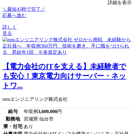
詳細を表示
＼最短45秒で完了／
応募へ進む
詳しく
見る
【電力会社のITを支える】未経験者で
も安心！東京電力向けサーバー・ネッ
トワ...
nmsエンジニアリング株式会社
給与
年収例
3,600,000
円
勤務地
宮城県 仙台市
寮・社宅
あり
仕事内容
電力会社向けITインフラ構築エンジニア・正社員