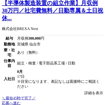
【半導体製造装置の組立作業】月収例
30万円／社宅費無料／日勤専属＆土日祝
休...
株式会社BREXA Next
給与
月収例
300,000
円
勤務地
宮城県 仙台市
寮・社
あり（無料）
宅
仕事内
組立・検査 / 電子部品系工場 / 日勤
容
8月
17日
入社日
※目安になります、表記なしは面接時にご相談く
ださい
詳細を表示
＼最短45秒で完了／
応募へ進む