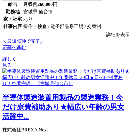
給与
月収例
260,000
円
勤務地
宮城県 仙台市
寮・社宅
あり
仕事内容
操作・検査 / 電子部品系工場 / 交替制
詳細を表示
＼最短45秒で完了／
応募へ進む
詳しく
見る
半導体製造装置用製品の製造業務！今
だけ寮費補助あり★幅広い年齢の男女
活躍中...
株式会社BREXA Next