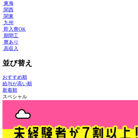
東海
関西
関東
九州
即入寮OK
期間工
寮あり
高収入
並び替え
おすすめ順
給与が高い順
新着順
スペシャル