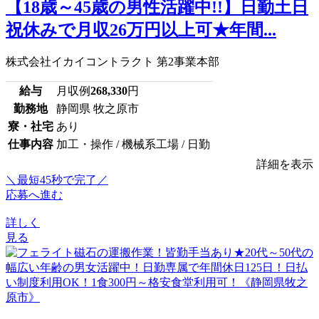
【18歳～45歳の男性活躍中!!】日勤土日
祝休みで月収26万円以上可★年間...
株式会社イカイコントラクト 第2事業本部
給与
月収例
268,330
円
勤務地
静岡県 牧之原市
寮・社宅
あり
仕事内容
加工・操作 / 機械系工場 / 日勤
詳細を表示
＼最短45秒で完了／
応募へ進む
詳しく
見る