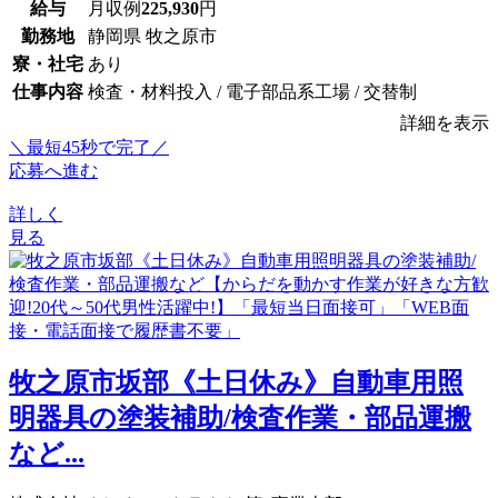
給与
月収例
225,930
円
勤務地
静岡県 牧之原市
寮・社宅
あり
仕事内容
検査・材料投入 / 電子部品系工場 / 交替制
詳細を表示
＼最短45秒で完了／
応募へ進む
詳しく
見る
牧之原市坂部《土日休み》自動車用照
明器具の塗装補助/検査作業・部品運搬
など...