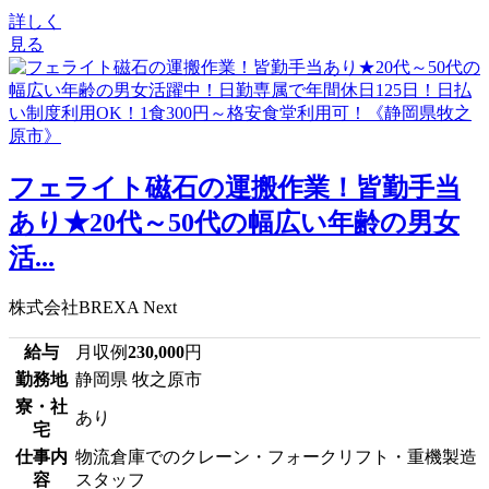
詳しく
見る
フェライト磁石の運搬作業！皆勤手当
あり★20代～50代の幅広い年齢の男女
活...
株式会社BREXA Next
給与
月収例
230,000
円
勤務地
静岡県 牧之原市
寮・社
あり
宅
仕事内
物流倉庫でのクレーン・フォークリフト・重機製造
容
スタッフ