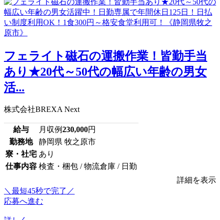
フェライト磁石の運搬作業！皆勤手当
あり★20代～50代の幅広い年齢の男女
活...
株式会社BREXA Next
給与
月収例
230,000
円
勤務地
静岡県 牧之原市
寮・社宅
あり
仕事内容
検査・梱包 / 物流倉庫 / 日勤
詳細を表示
＼最短45秒で完了／
応募へ進む