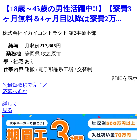
【18歳～45歳の男性活躍中!!】【寮費3
ヶ月無料＆4ヶ月目以降は寮費2万...
株式会社イカイコントラクト 第2事業本部
給与
月収例
217,805
円
勤務地
静岡県 牧之原市
寮・社宅
あり
仕事内容
運搬 / 電子部品系工場 / 交替制
詳細を表示
＼最短45秒で完了／
応募へ進む
詳しく
見る