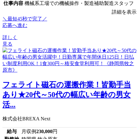
仕事内容
機械系工場での機械操作・製造補助製造スタッフ
詳細を表示
＼最短45秒で完了／
応募へ進む
詳しく
見る
フェライト磁石の運搬作業！皆勤手当
あり★20代～50代の幅広い年齢の男女
活...
株式会社BREXA Next
給与
月収例
230,000
円