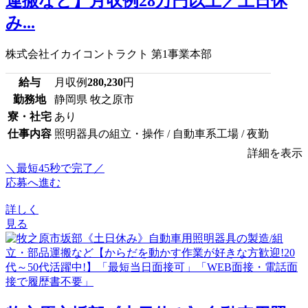
運搬など】月収例28万円以上／土日休
み...
株式会社イカイコントラクト 第1事業本部
給与
月収例
280,230
円
勤務地
静岡県 牧之原市
寮・社宅
あり
仕事内容
照明器具の組立・操作 / 自動車系工場 / 夜勤
詳細を表示
＼最短45秒で完了／
応募へ進む
詳しく
見る