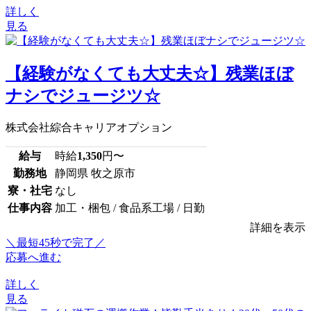
詳しく
見る
【経験がなくても大丈夫☆】残業ほぼ
ナシでジュージツ☆
株式会社綜合キャリアオプション
給与
時給
1,350
円〜
勤務地
静岡県 牧之原市
寮・社宅
なし
仕事内容
加工・梱包 / 食品系工場 / 日勤
詳細を表示
＼最短45秒で完了／
応募へ進む
詳しく
見る