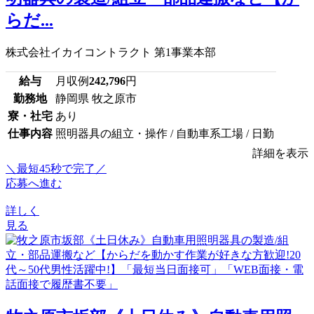
らだ...
株式会社イカイコントラクト 第1事業本部
給与
月収例
242,796
円
勤務地
静岡県 牧之原市
寮・社宅
あり
仕事内容
照明器具の組立・操作 / 自動車系工場 / 日勤
詳細を表示
＼最短45秒で完了／
応募へ進む
詳しく
見る