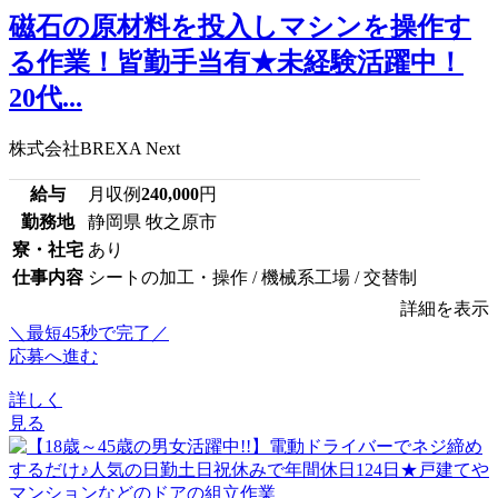
磁石の原材料を投入しマシンを操作す
る作業！皆勤手当有★未経験活躍中！
20代...
株式会社BREXA Next
給与
月収例
240,000
円
勤務地
静岡県 牧之原市
寮・社宅
あり
仕事内容
シートの加工・操作 / 機械系工場 / 交替制
詳細を表示
＼最短45秒で完了／
応募へ進む
詳しく
見る