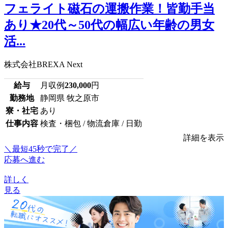
フェライト磁石の運搬作業！皆勤手当
あり★20代～50代の幅広い年齢の男女
活...
株式会社BREXA Next
給与
月収例
230,000
円
勤務地
静岡県 牧之原市
寮・社宅
あり
仕事内容
検査・梱包 / 物流倉庫 / 日勤
詳細を表示
＼最短45秒で完了／
応募へ進む
詳しく
見る