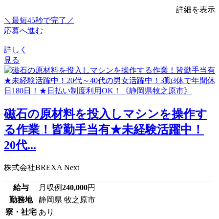
詳細を表示
＼最短45秒で完了／
応募へ進む
詳しく
見る
磁石の原材料を投入しマシンを操作す
る作業！皆勤手当有★未経験活躍中！
20代...
株式会社BREXA Next
給与
月収例
240,000
円
勤務地
静岡県 牧之原市
寮・社宅
あり