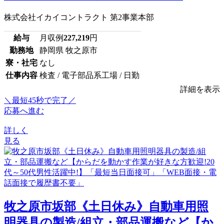
株式会社イカイコントラクト 第2事業本部
給与
月収例
227,219
円
勤務地
静岡県 牧之原市
寮・社宅
なし
仕事内容
検査 / 電子部品系工場 / 日勤
詳細を表示
＼最短45秒で完了／
応募へ進む
詳しく
見る
牧之原市坂部《土日休み》自動車用照
明器具の製造/組立・部品運搬など【か