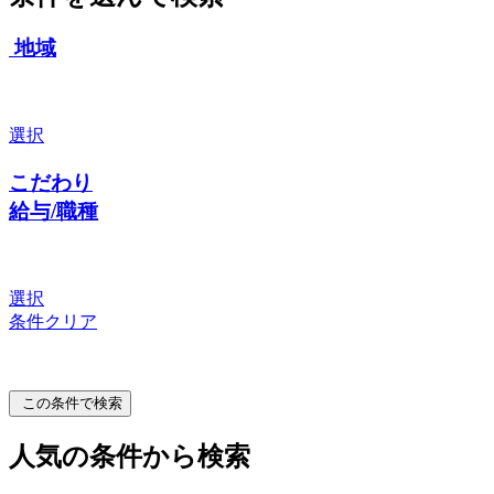
地域
選択
こだわり
給与/職種
選択
条件クリア
この条件で検索
人気の条件から検索