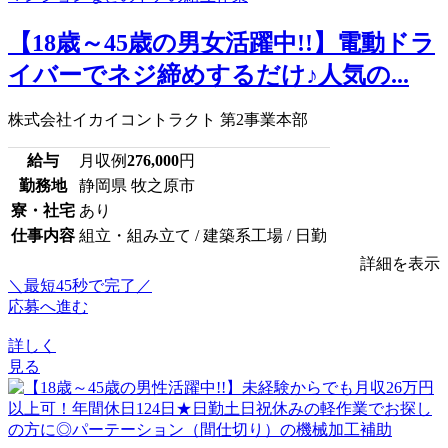
【18歳～45歳の男女活躍中!!】電動ドラ
イバーでネジ締めするだけ♪人気の...
株式会社イカイコントラクト 第2事業本部
給与
月収例
276,000
円
勤務地
静岡県 牧之原市
寮・社宅
あり
仕事内容
組立・組み立て / 建築系工場 / 日勤
詳細を表示
＼最短45秒で完了／
応募へ進む
詳しく
見る