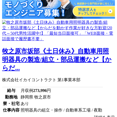
牧之原市坂部《土日休み》自動車用照
明器具の製造/組立・部品運搬など【か
らだ...
株式会社イカイコントラクト 第1事業本部
給与
月収例
273,996
円
勤務地
静岡県 牧之原市
寮・社宅
あり
仕事内容
照明器具の組立・操作 / 自動車系工場 / 夜勤