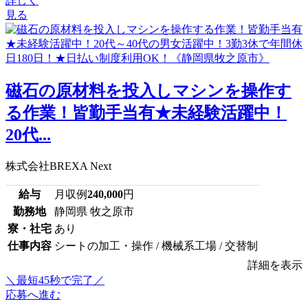
詳しく
見る
磁石の原材料を投入しマシンを操作す
る作業！皆勤手当有★未経験活躍中！
20代...
株式会社BREXA Next
給与
月収例
240,000
円
勤務地
静岡県 牧之原市
寮・社宅
あり
仕事内容
シートの加工・操作 / 機械系工場 / 交替制
詳細を表示
＼最短45秒で完了／
応募へ進む