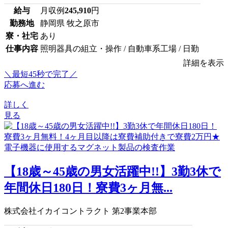
給与
月収例
245,910
円
勤務地
静岡県 牧之原市
寮・社宅
あり
仕事内容
照明器具の組立・操作 / 自動車系工場 / 日勤
詳細を表示
＼最短45秒で完了／
応募へ進む
詳しく
見る
【18歳～45歳の男女活躍中!!】3勤3休で
年間休日180日！寮費3ヶ月無...
株式会社イカイコントラクト 第2事業本部