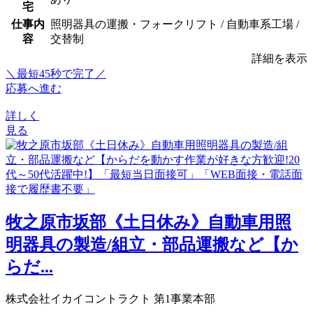
宅
仕事内
照明器具の運搬・フォークリフト / 自動車系工場 /
容
交替制
詳細を表示
＼最短45秒で完了／
応募へ進む
詳しく
見る
牧之原市坂部《土日休み》自動車用照
明器具の製造/組立・部品運搬など【か
らだ...
株式会社イカイコントラクト 第1事業本部