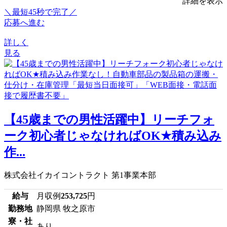
詳細を表示
＼最短45秒で完了／
応募へ進む
詳しく
見る
【45歳までの男性活躍中】リーチフォ
ーク初心者じゃなければOK★積み込み
作...
株式会社イカイコントラクト 第1事業本部
給与
月収例
253,725
円
勤務地
静岡県 牧之原市
寮・社
あり