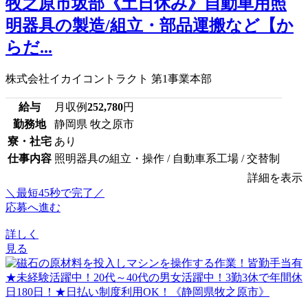
牧之原市坂部《土日休み》自動車用照
明器具の製造/組立・部品運搬など【か
らだ...
株式会社イカイコントラクト 第1事業本部
給与
月収例
252,780
円
勤務地
静岡県 牧之原市
寮・社宅
あり
仕事内容
照明器具の組立・操作 / 自動車系工場 / 交替制
詳細を表示
＼最短45秒で完了／
応募へ進む
詳しく
見る