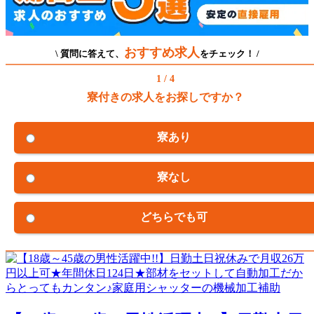
おすすめ求人
\ 質問に答えて、
をチェック！ /
1 / 4
寮付きの求人をお探しですか？
寮あり
寮なし
どちらでも可