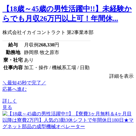
【18歳～45歳の男性活躍中!!】未経験か
らでも月収26万円以上可！年間休...
株式会社イカイコントラクト 第2事業本部
給与
月収例
268,330
円
勤務地
静岡県 牧之原市
寮・社宅
あり
仕事内容
加工・操作 / 機械系工場 / 日勤
詳細を表示
＼最短45秒で完了／
応募へ進む
詳しく
見る