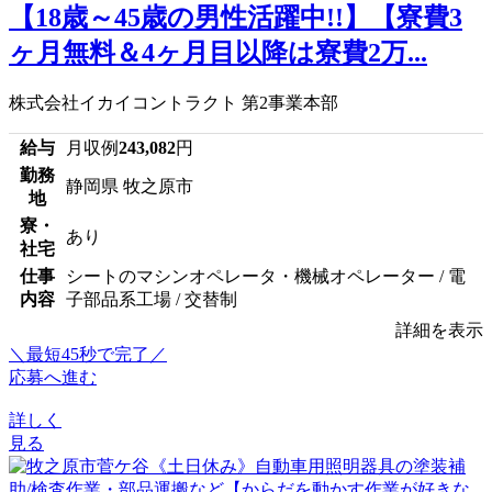
【18歳～45歳の男性活躍中!!】【寮費3
ヶ月無料＆4ヶ月目以降は寮費2万...
株式会社イカイコントラクト 第2事業本部
給与
月収例
243,082
円
勤務
静岡県 牧之原市
地
寮・
あり
社宅
仕事
シートのマシンオペレータ・機械オペレーター / 電
内容
子部品系工場 / 交替制
詳細を表示
＼最短45秒で完了／
応募へ進む
詳しく
見る