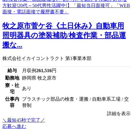
牧之原市菅ケ谷《土日休み》自動車用
照明器具の塗装補助/検査作業・部品運
搬な...
株式会社イカイコントラクト 第1事業本部
給与
月収例
261,516
円
勤務地
静岡県 牧之原市
寮・社
あり
宅
仕事内
プラスチック部品の検査・運搬 / 自動車系工場 / 交
容
替制
詳細を表示
＼最短45秒で完了／
応募へ進む