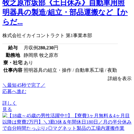
牧之原市坂部《土日休み》自動車用照
明器具の製造/組立・部品運搬など【か
らだ...
株式会社イカイコントラクト 第1事業本部
給与
月収例
280,230
円
勤務地
静岡県 牧之原市
寮・社宅
あり
仕事内容
照明器具の組立・操作 / 自動車系工場 / 夜勤
詳細を表示
＼最短45秒で完了／
応募へ進む
詳しく
見る