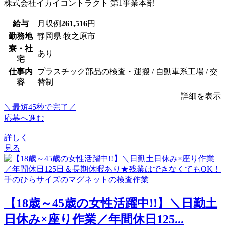
株式会社イカイコントラクト 第1事業本部
給与
月収例
261,516
円
勤務地
静岡県 牧之原市
寮・社
あり
宅
仕事内
プラスチック部品の検査・運搬 / 自動車系工場 / 交
容
替制
詳細を表示
＼最短45秒で完了／
応募へ進む
詳しく
見る
【18歳～45歳の女性活躍中!!】＼日勤土
日休み×座り作業／年間休日125...