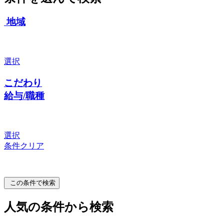
地域
選択
こだわり
給与/職種
選択
条件クリア
この条件で検索
人気の条件から検索