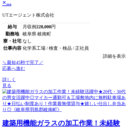
×...
UTエージェント株式会社
給与
月収例
228,000
円
勤務地
岐阜県 岐南町
寮・社宅
なし
仕事内容
化学系工場 / 検査・検品 / 正社員
詳細を表示
＼最短45秒で完了／
応募へ進む
詳しく
見る
建築用機能ガラスの加工作業！未経験