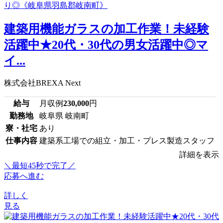
建築用機能ガラスの加工作業！未経験
活躍中★20代・30代の男女活躍中◎マ
イ...
株式会社BREXA Next
給与
月収例
230,000
円
勤務地
岐阜県 岐南町
寮・社宅
あり
仕事内容
建築系工場での組立・加工・プレス製造スタッフ
詳細を表示
＼最短45秒で完了／
応募へ進む
詳しく
見る