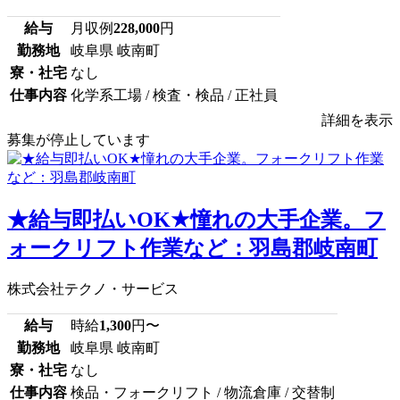
給与
月収例
228,000
円
勤務地
岐阜県 岐南町
寮・社宅
なし
仕事内容
化学系工場 / 検査・検品 / 正社員
詳細を表示
募集が停止しています
★給与即払いOK★憧れの大手企業。フ
ォークリフト作業など：羽島郡岐南町
株式会社テクノ・サービス
給与
時給
1,300
円〜
勤務地
岐阜県 岐南町
寮・社宅
なし
仕事内容
検品・フォークリフト / 物流倉庫 / 交替制