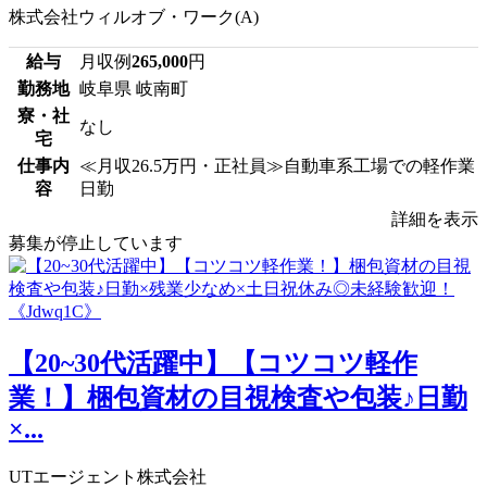
株式会社ウィルオブ・ワーク(A)
給与
月収例
265,000
円
勤務地
岐阜県 岐南町
寮・社
なし
宅
仕事内
≪月収26.5万円・正社員≫自動車系工場での軽作業
容
日勤
詳細を表示
募集が停止しています
【20~30代活躍中】【コツコツ軽作
業！】梱包資材の目視検査や包装♪日勤
×...
UTエージェント株式会社