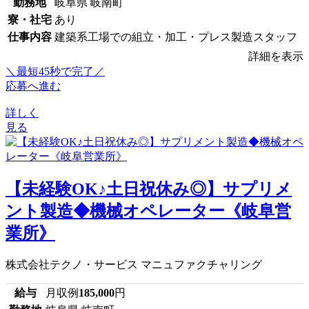
勤務地
岐阜県 岐南町
寮・社宅
あり
仕事内容
建築系工場での組立・加工・プレス製造スタッフ
詳細を表示
＼最短45秒で完了／
応募へ進む
詳しく
見る
【未経験OK♪土日祝休み◎】サプリメ
ント製造◆機械オペレーター《岐阜営
業所》
株式会社テクノ・サービス マニュファクチャリング
給与
月収例
185,000
円