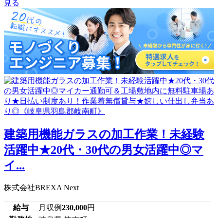
見る
建築用機能ガラスの加工作業！未経験
活躍中★20代・30代の男女活躍中◎マ
イ...
株式会社BREXA Next
給与
月収例
230,000
円