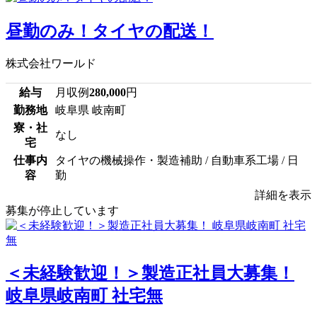
昼勤のみ！タイヤの配送！
株式会社ワールド
給与
月収例
280,000
円
勤務地
岐阜県 岐南町
寮・社
なし
宅
仕事内
タイヤの機械操作・製造補助 / 自動車系工場 / 日
容
勤
詳細を表示
募集が停止しています
＜未経験歓迎！＞製造正社員大募集！
岐阜県岐南町 社宅無