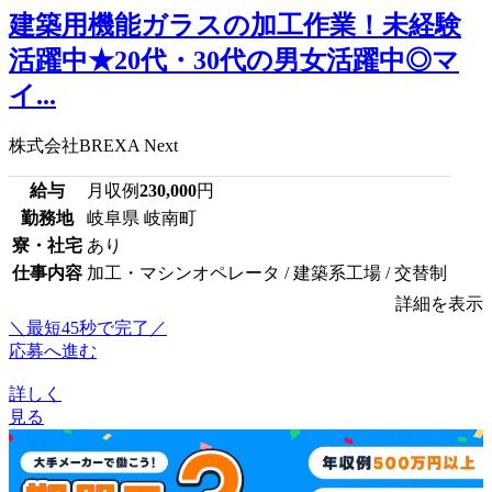
建築用機能ガラスの加工作業！未経験
活躍中★20代・30代の男女活躍中◎マ
イ...
株式会社BREXA Next
給与
月収例
230,000
円
勤務地
岐阜県 岐南町
寮・社宅
あり
仕事内容
加工・マシンオペレータ / 建築系工場 / 交替制
詳細を表示
＼最短45秒で完了／
応募へ進む
詳しく
見る