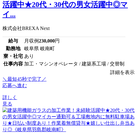
活躍中★20代・30代の男女活躍中◎マ
イ...
株式会社BREXA Next
給与
月収例
230,000
円
勤務地
岐阜県 岐南町
寮・社宅
あり
仕事内容
加工・マシンオペレータ / 建築系工場 / 交替制
詳細を表示
＼最短45秒で完了／
応募へ進む
詳しく
見る