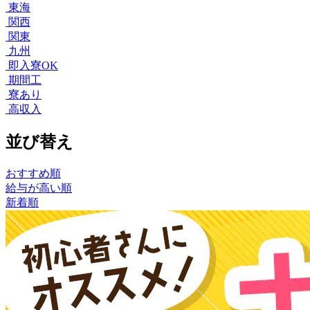
東海
関西
関東
九州
即入寮OK
期間工
寮あり
高収入
並び替え
おすすめ順
給与が高い順
新着順