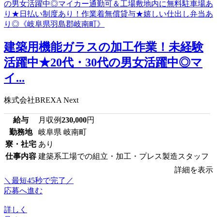
建築用機能ガラスの加工作業！未経験
活躍中★20代・30代の男女活躍中◎マ
イ...
株式会社BREXA Next
給与
月収例
230,000
円
勤務地
岐阜県 岐南町
寮・社宅
あり
仕事内容
建築系工場での組立・加工・プレス製造スタッフ
詳細を表示
＼最短45秒で完了／
応募へ進む
詳しく