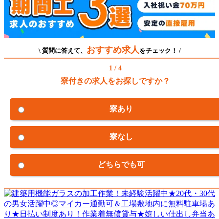
おすすめ求人
\ 質問に答えて、
をチェック！ /
1 / 4
寮付きの求人をお探しですか？
寮あり
寮なし
どちらでも可