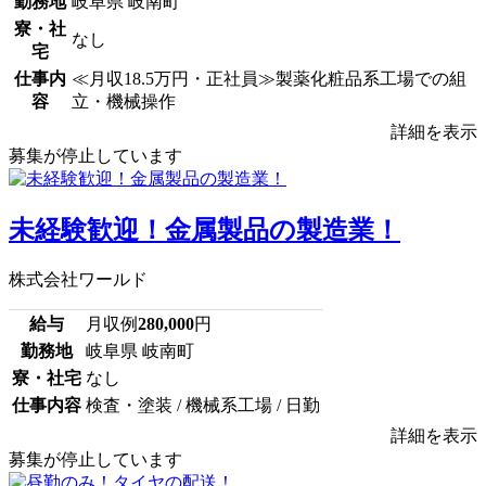
勤務地
岐阜県 岐南町
寮・社
なし
宅
仕事内
≪月収18.5万円・正社員≫製薬化粧品系工場での組
容
立・機械操作
詳細を表示
募集が停止しています
未経験歓迎！金属製品の製造業！
株式会社ワールド
給与
月収例
280,000
円
勤務地
岐阜県 岐南町
寮・社宅
なし
仕事内容
検査・塗装 / 機械系工場 / 日勤
詳細を表示
募集が停止しています