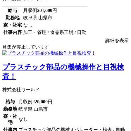
給与
月収例
201,000
円
勤務地
岐阜県 山県市
寮・社宅
なし
仕事内容
加工・管理 / 食品系工場 / 日勤
詳細を表示
募集が停止しています
プラスチック部品の機械操作と目視検
査！
株式会社ワールド
給与
月収例
220,000
円
勤務地
岐阜県 山県市
寮・社
なし
宅
仕事内
プラスチック部品の機械オペレーター・検査 / 自動