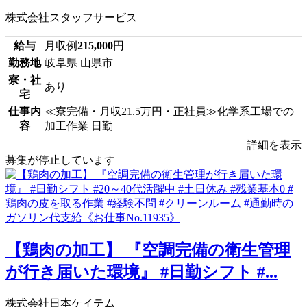
株式会社スタッフサービス
給与
月収例
215,000
円
勤務地
岐阜県 山県市
寮・社
あり
宅
仕事内
≪寮完備・月収21.5万円・正社員≫化学系工場での
容
加工作業 日勤
詳細を表示
募集が停止しています
【鶏肉の加工】 『空調完備の衛生管理
が行き届いた環境』 #日勤シフト #...
株式会社日本ケイテム