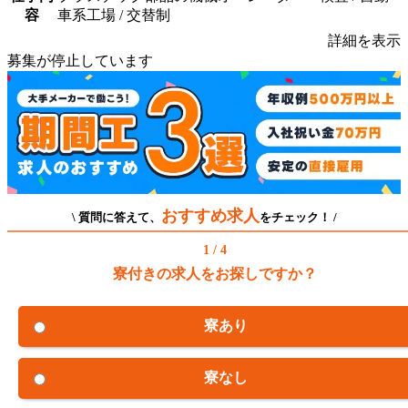
容
車系工場 / 交替制
詳細を表示
募集が停止しています
おすすめ求人
\ 質問に答えて、
をチェック！ /
1 / 4
寮付きの求人をお探しですか？
寮あり
寮なし