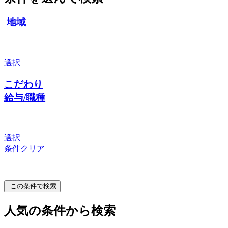
地域
選択
こだわり
給与/職種
選択
条件クリア
この条件で検索
人気の条件から検索