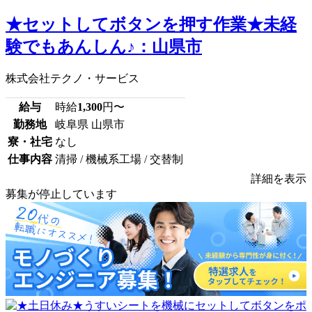
★セットしてボタンを押す作業★未経
験でもあんしん♪：山県市
株式会社テクノ・サービス
給与
時給
1,300
円〜
勤務地
岐阜県 山県市
寮・社宅
なし
仕事内容
清掃 / 機械系工場 / 交替制
詳細を表示
募集が停止しています