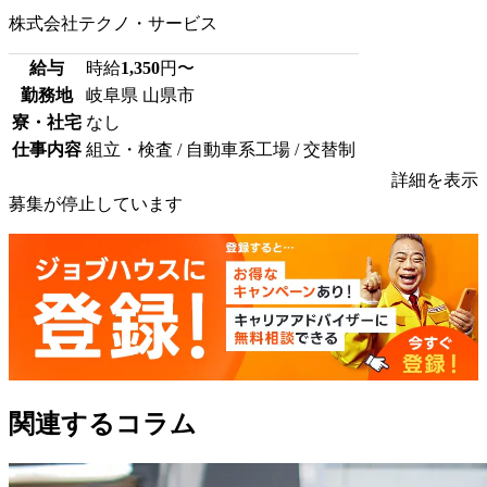
株式会社テクノ・サービス
給与
時給
1,350
円〜
勤務地
岐阜県 山県市
寮・社宅
なし
仕事内容
組立・検査 / 自動車系工場 / 交替制
詳細を表示
募集が停止しています
関連するコラム