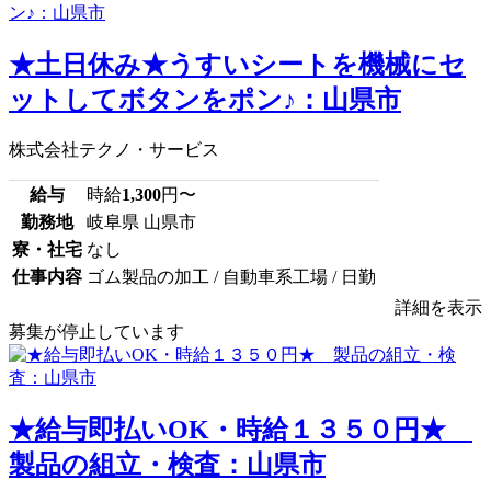
★土日休み★うすいシートを機械にセ
ットしてボタンをポン♪：山県市
株式会社テクノ・サービス
給与
時給
1,300
円〜
勤務地
岐阜県 山県市
寮・社宅
なし
仕事内容
ゴム製品の加工 / 自動車系工場 / 日勤
詳細を表示
募集が停止しています
★給与即払いOK・時給１３５０円★
製品の組立・検査：山県市