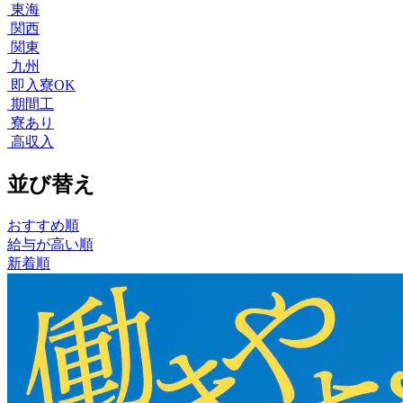
東海
関西
関東
九州
即入寮OK
期間工
寮あり
高収入
並び替え
おすすめ順
給与が高い順
新着順