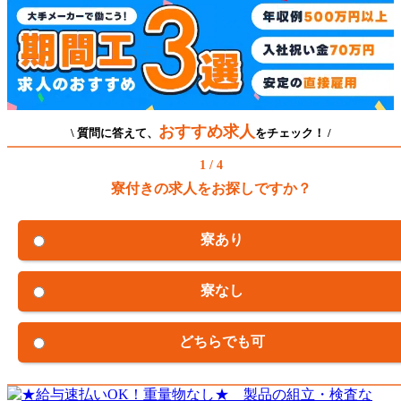
おすすめ求人
\ 質問に答えて、
をチェック！ /
1 / 4
寮付きの求人をお探しですか？
寮あり
寮なし
どちらでも可