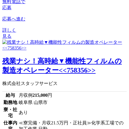
無料電話で
応募
応募へ進む
詳しく
見る
残業ナシ！高時給▼機能性フィルムの
製造オペレーター<<758356>>
株式会社スタッフサービス
給与
月収例
215,000
円
勤務地
岐阜県 山県市
寮・社
あり
宅
仕事内
≪寮完備・月収21.5万円・正社員≫化学系工場での
容
加工作業 日勤