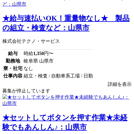
★給与速払いOK！重量物なし★ 製品
の組立・検査など：山県市
株式会社テクノ・サービス
給与
時給
1,350
円〜
勤務地
岐阜県 山県市
寮・社宅
なし
仕事内容
組立・検査 / 自動車系工場 / 日勤
詳細を表示
募集が停止しています
★セットしてボタンを押す作業★未経
験でもあんしん♪：山県市