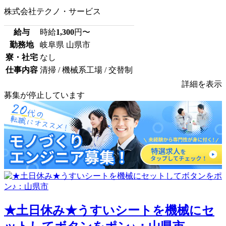
株式会社テクノ・サービス
給与
時給
1,300
円〜
勤務地
岐阜県 山県市
寮・社宅
なし
仕事内容
清掃 / 機械系工場 / 交替制
詳細を表示
募集が停止しています
★土日休み★うすいシートを機械にセ