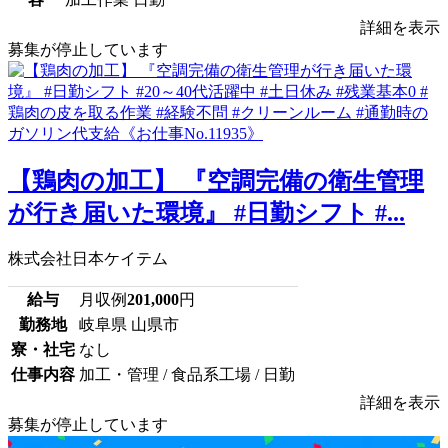
詳細を表示
募集が停止しています
【鶏肉の加工】 『空調完備の衛生管理
が行き届いた環境』 #日勤シフト #...
株式会社日本ケイテム
給与
月収例
201,000
円
勤務地
岐阜県 山県市
寮・社宅
なし
仕事内容
加工・管理 / 食品系工場 / 日勤
詳細を表示
募集が停止しています