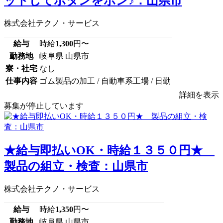
ットしてボタンをポン♪：山県市
株式会社テクノ・サービス
給与
時給
1,300
円〜
勤務地
岐阜県 山県市
寮・社宅
なし
仕事内容
ゴム製品の加工 / 自動車系工場 / 日勤
詳細を表示
募集が停止しています
★給与即払いOK・時給１３５０円★
製品の組立・検査：山県市
株式会社テクノ・サービス
給与
時給
1,350
円〜
勤務地
岐阜県 山県市