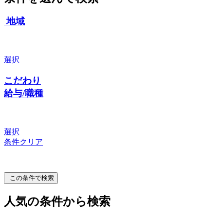
地域
選択
こだわり
給与/職種
選択
条件クリア
この条件で検索
人気の条件から検索