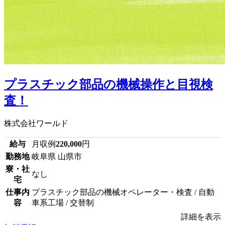
プラスチック部品の機械操作と目視検
査！
株式会社ワールド
給与
月収例
220,000
円
勤務地
岐阜県 山県市
寮・社
なし
宅
仕事内
プラスチック部品の機械オペレーター・検査 / 自動
容
車系工場 / 交替制
詳細を表示