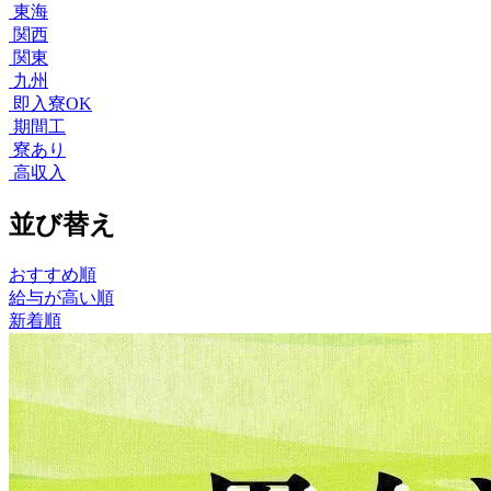
東海
関西
関東
九州
即入寮OK
期間工
寮あり
高収入
並び替え
おすすめ順
給与が高い順
新着順