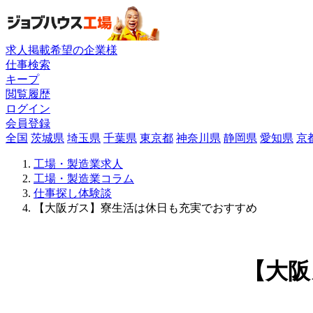
求人掲載希望の企業様
仕事検索
キープ
閲覧履歴
ログイン
会員登録
全国
茨城県
埼玉県
千葉県
東京都
神奈川県
静岡県
愛知県
京
工場・製造業求人
工場・製造業コラム
仕事探し体験談
【大阪ガス】寮生活は休日も充実でおすすめ
【大阪