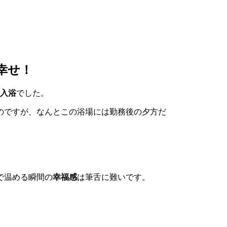
幸せ！
入浴
でした。
のですが、なんとこの浴場には勤務後の夕方だ
で温める瞬間の
幸福感
は筆舌に難いです。