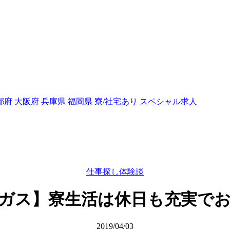
都府
大阪府
兵庫県
福岡県
寮/社宅あり
スペシャル求人
仕事探し体験談
ガス】寮生活は休日も充実で
2019/04/03