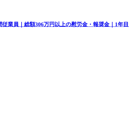
間従業員｜総額306万円以上の慰労金・報奨金｜1年