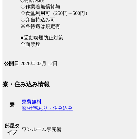
◇有給休暇
◇作業着無償貸与
◇食堂利用可（250円～500円）
◇弁当持込み可
※各待遇は規定有
■受動喫煙防止対策
全面禁煙
2026年 02月 12日
公開日
寮・住み込み情報
寮費無料
寮
寮/社宅あり・住み込み
部屋タ
ワンルーム寮完備
イプ