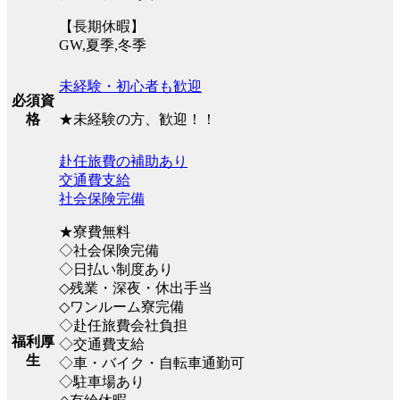
【長期休暇】
GW,夏季,冬季
未経験・初心者も歓迎
必須資
★未経験の方、歓迎！！
格
赴任旅費の補助あり
交通費支給
社会保険完備
★寮費無料
◇社会保険完備
◇日払い制度あり
◇残業・深夜・休出手当
◇ワンルーム寮完備
◇赴任旅費会社負担
福利厚
◇交通費支給
生
◇車・バイク・自転車通勤可
◇駐車場あり