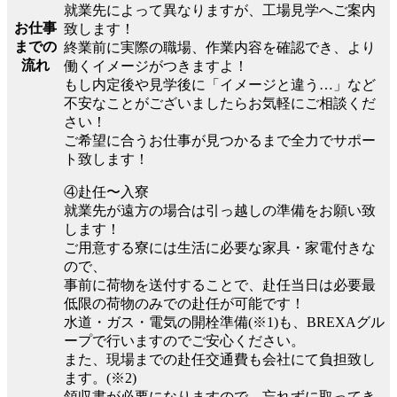
就業先によって異なりますが、工場見学へご案内
お仕事
致します！
までの
終業前に実際の職場、作業内容を確認でき、より
流れ
働くイメージがつきますよ！
もし内定後や見学後に「イメージと違う…」など
不安なことがございましたらお気軽にご相談くだ
さい！
ご希望に合うお仕事が見つかるまで全力でサポー
ト致します！
④赴任〜入寮
就業先が遠方の場合は引っ越しの準備をお願い致
します！
ご用意する寮には生活に必要な家具・家電付きな
ので、
事前に荷物を送付することで、赴任当日は必要最
低限の荷物のみでの赴任が可能です！
水道・ガス・電気の開栓準備(※1)も、BREXAグル
ープで行いますのでご安心ください。
また、現場までの赴任交通費も会社にて負担致し
ます。(※2)
領収書が必要になりますので、忘れずに取ってき