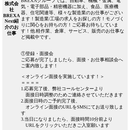
BREXAグループでは、自動車、機械・金属、電
株式会
気・電子部品・精密機器に加え、食品、医療機
社
器、住宅関連等、様々な製造業のお仕事がござい
BREXA
ます！製造業/工場の求人をお探しの方！モノづく
Next紹
りに関心をお持ちの方！ご応募お待ちしていま
介のお
す！他.軽作業、倉庫、サービス、販売のお仕事な
仕事
ど掲載中です。
①登録・面接会
ご応募が完了しましたら、面接・お仕事相談会へ
ご案内致します！
＜オンライン面接を実施しています！＞
＝＝＝＝
1.応募完了後、弊社コールセンターより
面接日時調整のためご連絡させていただきます
2.面接日時のご予約完了後、
オンライン面接のURLをSMSにてお送り致しま
す
3.当日になりましたら、面接時間10分前より
URLをクリックいただきご入室願います