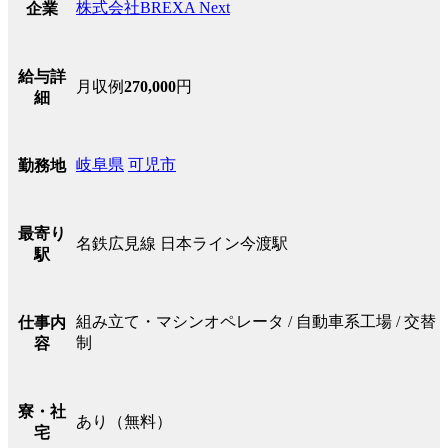
株式会社BREXA Next
企業
給与詳
月収例
270,000
円
細
岐阜県
可児市
勤務地
最寄り
名鉄広見線 日本ライン今渡駅
駅
組み立て・マシンオペレータ / 自動車系工場 / 交替
仕事内
制
容
寮・社
あり（無料）
宅