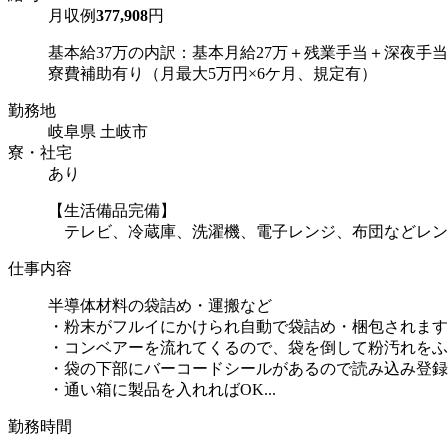
月収例
377,908
円
基本給37万の内訳：基本月給27万＋残業手当＋深夜手当
寮費補助有り（月最大5万円×6ケ月、規定有）
勤務地
岐阜県 土岐市
寮・社宅
あり
【生活備品完備】
テレビ、冷蔵庫、洗濯機、電子レンジ、布団などレン
仕事内容
半導体材料の袋詰め・運搬など
・粉末がフルイにかけられ自動で袋詰め・梱包されます
・コンベアーを流れてくるので、袋を倒して粉汚れをふ
・袋の下部にバーコードシールがあるので読み込み登録
・通い箱に製品を入れればOK...
勤務時間