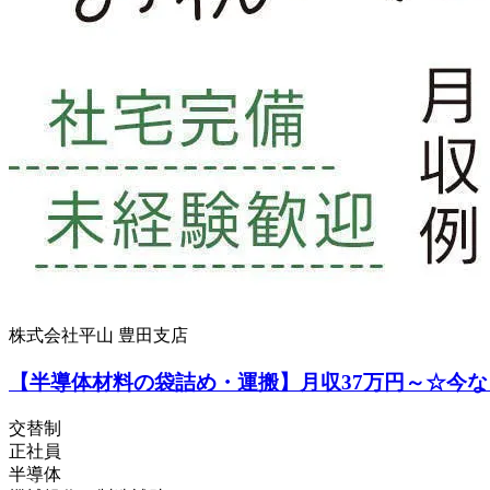
株式会社平山 豊田支店
【半導体材料の袋詰め・運搬】月収37万円～☆今
交替制
正社員
半導体