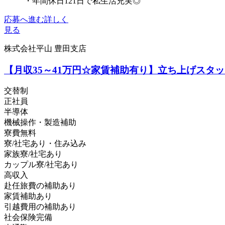
・年間休日121日で私生活充実◎
応募へ進む
詳しく
見る
株式会社平山 豊田支店
【月収35～41万円☆家賃補助有り】立ち上げスタ
交替制
正社員
半導体
機械操作・製造補助
寮費無料
寮/社宅あり・住み込み
家族寮/社宅あり
カップル寮/社宅あり
高収入
赴任旅費の補助あり
家賃補助あり
引越費用の補助あり
社会保険完備