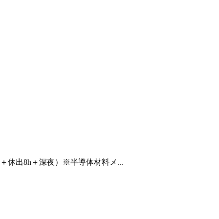
h＋休出8h＋深夜）※半導体材料メ...