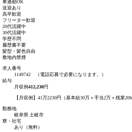
車通勤OK
送迎あり
高卒歓迎
フリーター歓迎
20代活躍中
30代活躍中
学歴不問
履歴書不要
髪型・髪色自由
敷地内禁煙
求人番号
1149742 （電話応募で必要になります。）
給与
月収例
412,230
円
【月収例】41万2230円（基本給30万＋手当2万＋残業20
勤務地
岐阜県 土岐市
寮・社宅
あり（無料）