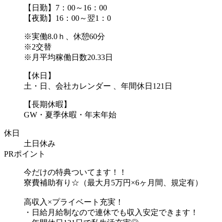
【日勤】7：00～16：00
【夜勤】16：00～翌1：0
※実働8.0ｈ、休憩60分
※2交替
※月平均稼働日数20.33日
【休日】
土・日、会社カレンダー 、年間休日121日
【長期休暇】
GW・夏季休暇・年末年始
休日
土日休み
PRポイント
今だけの特典ついてます！！
寮費補助有り☆（最大月5万円×6ヶ月間、規定有）
高収入×プライベート充実！
・日給月給制なので連休でも収入安定できます！