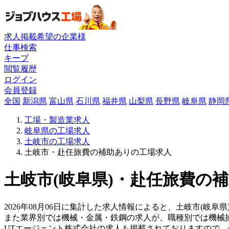
求人掲載希望の企業様
仕事検索
キープ
閲覧履歴
ログイン
会員登録
全国
新潟県
富山県
石川県
福井県
山梨県
長野県
岐阜県
静岡
工場・製造業求人
岐阜県の工場求人
土岐市の工場求人
土岐市・赴任旅費の補助ありの工場求人
土岐市(岐阜県)・赴任旅費の補
2026年08月06日に集計した求人情報によると、土岐市(岐阜県
また業界別では機械・金属・鉄鋼の求人が、職種別では機械
UTエージェント株式会社の求人も掲載されておりますので