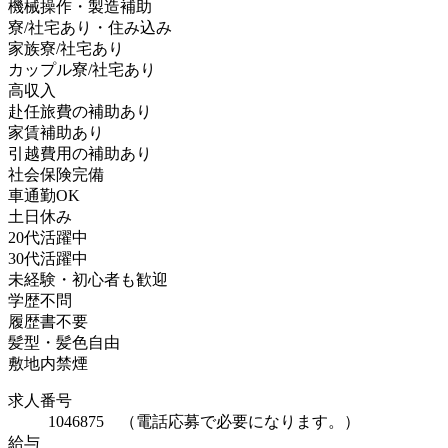
機械操作・製造補助
寮/社宅あり・住み込み
家族寮/社宅あり
カップル寮/社宅あり
高収入
赴任旅費の補助あり
家賃補助あり
引越費用の補助あり
社会保険完備
車通勤OK
土日休み
20代活躍中
30代活躍中
未経験・初心者も歓迎
学歴不問
履歴書不要
髪型・髪色自由
敷地内禁煙
求人番号
1046875 （電話応募で必要になります。）
給与