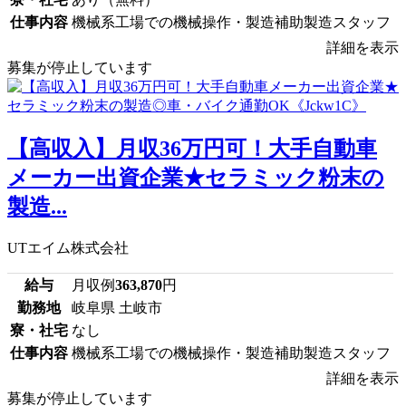
仕事内容
機械系工場での機械操作・製造補助製造スタッフ
詳細を表示
募集が停止しています
【高収入】月収36万円可！大手自動車
メーカー出資企業★セラミック粉末の
製造...
UTエイム株式会社
給与
月収例
363,870
円
勤務地
岐阜県 土岐市
寮・社宅
なし
仕事内容
機械系工場での機械操作・製造補助製造スタッフ
詳細を表示
募集が停止しています