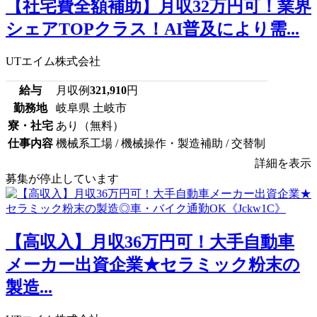
【社宅費全額補助】月収32万円可！業界
シェアTOPクラス！AI普及により需...
UTエイム株式会社
給与
月収例
321,910
円
勤務地
岐阜県 土岐市
寮・社宅
あり（無料）
仕事内容
機械系工場 / 機械操作・製造補助 / 交替制
詳細を表示
募集が停止しています
【高収入】月収36万円可！大手自動車
メーカー出資企業★セラミック粉末の
製造...