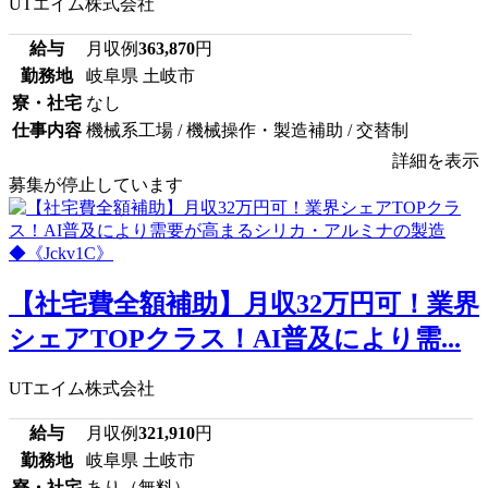
UTエイム株式会社
給与
月収例
363,870
円
勤務地
岐阜県 土岐市
寮・社宅
なし
仕事内容
機械系工場 / 機械操作・製造補助 / 交替制
詳細を表示
募集が停止しています
【社宅費全額補助】月収32万円可！業界
シェアTOPクラス！AI普及により需...
UTエイム株式会社
給与
月収例
321,910
円
勤務地
岐阜県 土岐市
寮・社宅
あり（無料）