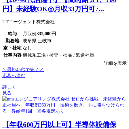
円】未経験OK◎月収33万円可♪...
UTエージェント株式会社
給与
月収例
335,000
円
勤務地
岐阜県 土岐市
寮・社宅
なし
仕事内容
機械系工場 / 検査・検品 / 派遣社員
詳細を表示
＼最短45秒で完了／
応募へ進む
詳しく
見る
【年収600万円以上可】半導体設備保