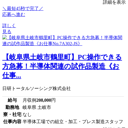
詳細を表示
＼最短45秒で完了／
応募へ進む
詳しく
見る
【岐阜県土岐市鶴里町】PC操作できる
方急募！半導体関連の試作品製造《お
仕事...
日研トータルソーシング株式会社
給与
月収例
208,000
円
勤務地
岐阜県 土岐市
寮・社宅
なし
仕事内容
半導体工場での組立・加工・プレス製造スタッフ