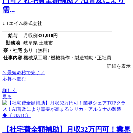
円可／社宅費全額補助／AI普及により
需...
UTエイム株式会社
給与
月収例
321,910
円
勤務地
岐阜県 土岐市
寮・社宅
あり（無料）
仕事内容
機械系工場 / 機械操作・製造補助 / 正社員
詳細を表示
＼最短45秒で完了／
応募へ進む
詳しく
見る
【社宅費全額補助】月収32万円可！業界