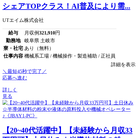
シェアTOPクラス！AI普及により需...
UTエイム株式会社
給与
月収例
321,910
円
勤務地
岐阜県 土岐市
寮・社宅
あり（無料）
仕事内容
機械系工場 / 機械操作・製造補助 / 正社員
詳細を表示
＼最短45秒で完了／
応募へ進む
詳しく
見る
【20~40代活躍中】【未経験から月収33