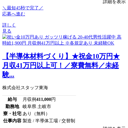
詳細を表示
＼最短45秒で完了／
応募へ進む
詳しく
見る
【半導体材料づくり】★祝金10万円★
月収41万円以上可！／寮費無料／未経
験...
株式会社スタッフ東海
給与
月収例
411,000
円
勤務地
岐阜県 土岐市
寮・社宅
あり（無料）
仕事内容
製造 / 半導体工場 / 交替制