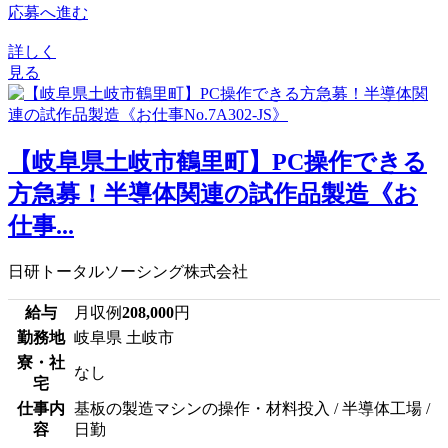
応募へ進む
詳しく
見る
【岐阜県土岐市鶴里町】PC操作できる
方急募！半導体関連の試作品製造《お
仕事...
日研トータルソーシング株式会社
給与
月収例
208,000
円
勤務地
岐阜県 土岐市
寮・社
なし
宅
仕事内
基板の製造マシンの操作・材料投入 / 半導体工場 /
容
日勤