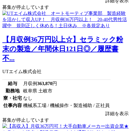
詳細を表示
募集が停止しています
【月収例36万円以上☆】セラミック粉
末の製造／年間休日121日◎／履歴書
不...
UTエイム株式会社
給与
月収例
363,870
円
勤務地
岐阜県 土岐市
寮・社宅
なし
仕事内容
機械系工場 / 機械操作・製造補助 / 正社員
詳細を表示
募集が停止しています