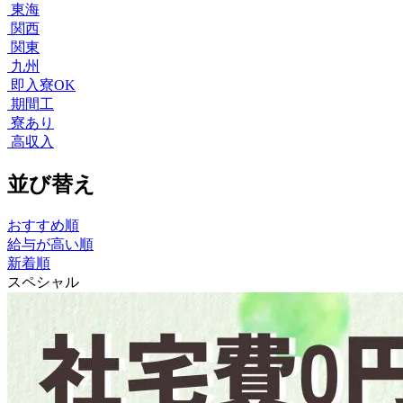
東海
関西
関東
九州
即入寮OK
期間工
寮あり
高収入
並び替え
おすすめ順
給与が高い順
新着順
スペシャル