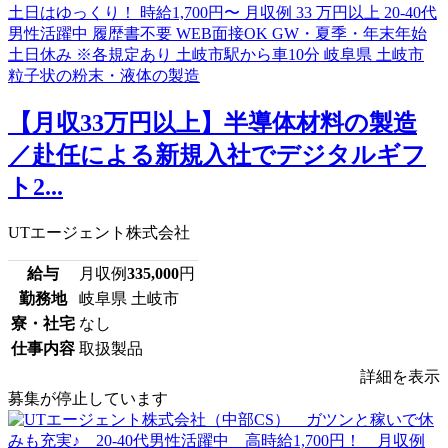
【月収33万円以上】半導体材料の製造
／赴任による新規入社でデジタルギフ
ト2...
UTエージェント株式会社
給与
月収例
335,000
円
勤務地
岐阜県 土岐市
寮・社宅
なし
仕事内容
取扱製品
詳細を表示
募集が停止しています