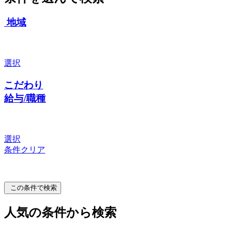
地域
選択
こだわり
給与/職種
選択
条件クリア
この条件で検索
人気の条件から検索