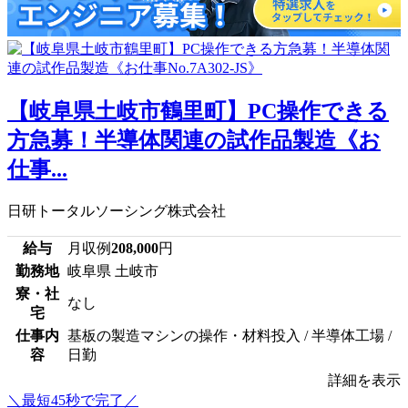
【岐阜県土岐市鶴里町】PC操作できる
方急募！半導体関連の試作品製造《お
仕事...
日研トータルソーシング株式会社
給与
月収例
208,000
円
勤務地
岐阜県 土岐市
寮・社
なし
宅
仕事内
基板の製造マシンの操作・材料投入 / 半導体工場 /
容
日勤
詳細を表示
＼最短45秒で完了／