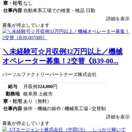
寮・社宅
なし
仕事内容
自動車系工場での検査・検品 日勤
詳細を表示
募集が停止しています
＼未経験可☆月収例32万円以上／機械
オペレーター募集！2交替《B39-00...
パーソルファクトリーパートナーズ株式会社
給与
月収例
324,000
円
勤務地
岐阜県 土岐市
寮・社宅
あり（無料）
仕事内容
操作・機械の操作 / 機械系工場 / 交替制
詳細を表示
募集が停止しています