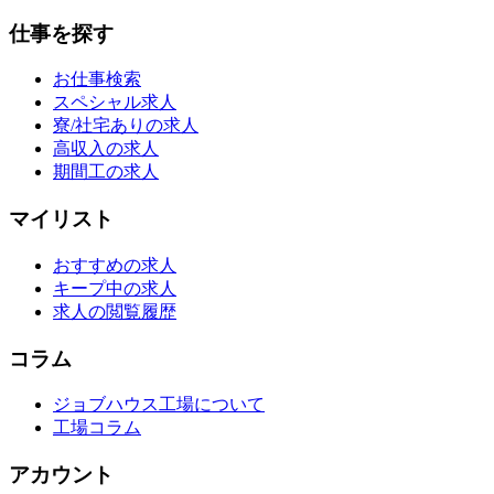
仕事を探す
お仕事検索
スペシャル求人
寮/社宅ありの求人
高収入の求人
期間工の求人
マイリスト
おすすめの求人
キープ中の求人
求人の閲覧履歴
コラム
ジョブハウス工場について
工場コラム
アカウント