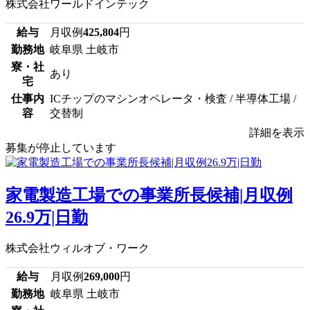
株式会社ワールドインテック
給与
月収例
425,804
円
勤務地
岐阜県 土岐市
寮・社
あり
宅
仕事内
ICチップのマシンオペレータ・検査 / 半導体工場 /
容
交替制
詳細を表示
募集が停止しています
家電製造工場での事業所長候補|月収例
26.9万|日勤
株式会社ウィルオブ・ワーク
給与
月収例
269,000
円
勤務地
岐阜県 土岐市