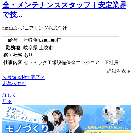
全・メンテナンススタッフ｜安定業界
で技...
nmsエンジニアリング株式会社
給与
年収例
4,200,000
円
勤務地
岐阜県 土岐市
寮・社宅
あり
仕事内容
セラミック工場設備保全エンジニア・正社員
詳細を表示
＼最短45秒で完了／
応募へ進む
詳しく
見る