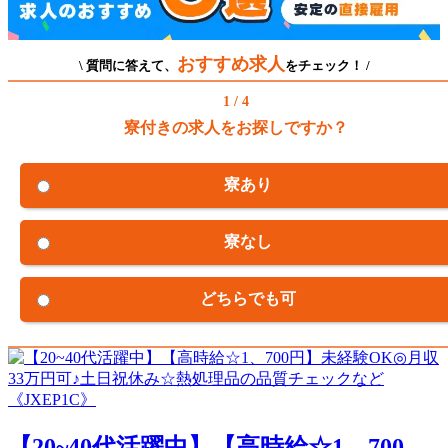
おすすめ求人
\ 質問に答えて、
をチェック！ /
1 / 4
寮付きの求人をお探しですか？
寮あり
寮なし
どちらでも可
【20~40代活躍中】【高時給☆1、700