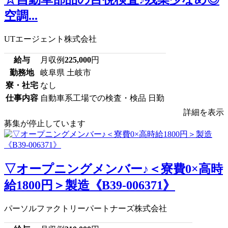
空調...
UTエージェント株式会社
給与
月収例
225,000
円
勤務地
岐阜県 土岐市
寮・社宅
なし
仕事内容
自動車系工場での検査・検品 日勤
詳細を表示
募集が停止しています
▽オープニングメンバー♪＜寮費0×高時
給1800円＞製造《B39-006371》
パーソルファクトリーパートナーズ株式会社