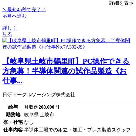
詳細を表示
＼最短45秒で完了／
応募へ進む
詳しく
見る
【岐阜県土岐市鶴里町】PC操作できる
方急募！半導体関連の試作品製造《お
仕事...
日研トータルソーシング株式会社
給与
月収例
208,000
円
勤務地
岐阜県 土岐市
寮・社宅
なし
仕事内容
半導体工場での組立・加工・プレス製造スタッフ