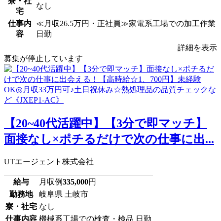
寮・社
なし
宅
仕事内
≪月収26.5万円・正社員≫家電系工場での加工作業
容
日勤
詳細を表示
募集が停止しています
【20~40代活躍中】【3分で即マッチ】
面接なし×ポチるだけで次の仕事に出...
UTエージェント株式会社
給与
月収例
335,000
円
勤務地
岐阜県 土岐市
寮・社宅
なし
仕事内容
機械系工場での検査・検品 日勤