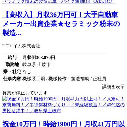
【高収入】月収36万円可！大手自動車
メーカー出資企業★セラミック粉末の
製造...
UTエイム株式会社
給与
月収例
363,870
円
勤務地
岐阜県 土岐市
寮・社宅
なし
仕事内容
機械系工場 / 機械操作・製造補助 / 正社員
詳細を表示
募集が停止しています
祝金10万円！時給1900円！月収41万円以