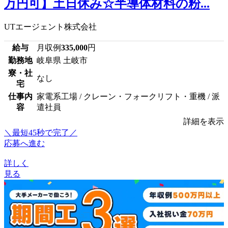
万円可】土日休み☆半導体材料の粉...
UTエージェント株式会社
給与
月収例
335,000
円
勤務地
岐阜県 土岐市
寮・社
なし
宅
仕事内
家電系工場 / クレーン・フォークリフト・重機 / 派
容
遣社員
詳細を表示
＼最短45秒で完了／
応募へ進む
詳しく
見る