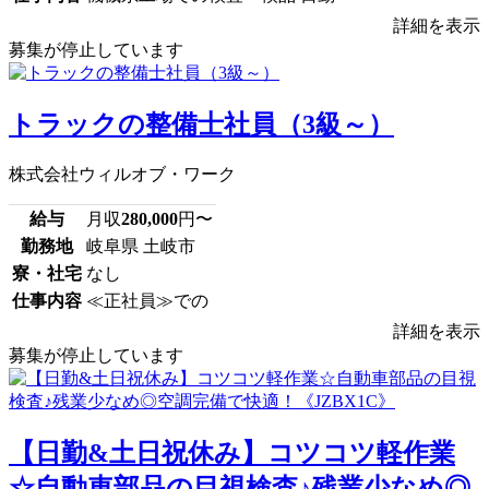
詳細を表示
募集が停止しています
トラックの整備士社員（3級～）
株式会社ウィルオブ・ワーク
給与
月収
280,000
円〜
勤務地
岐阜県 土岐市
寮・社宅
なし
仕事内容
≪正社員≫での
詳細を表示
募集が停止しています
【日勤&土日祝休み】コツコツ軽作業
☆自動車部品の目視検査♪残業少なめ◎