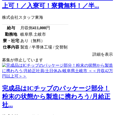
上可！／入寮可！寮費無料！／半...
株式会社スタッフ東海
給与
月収例
411,000
円
勤務地
岐阜県 土岐市
寮・社宅
あり（無料）
仕事内容
製造 / 半導体工場 / 交替制
詳細を表示
募集が停止しています
完成品はICチップのパッケージ部分！
粉末の状態から製造に携わろう/月給正
社...