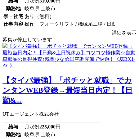
給与
月収例
310,000
円
勤務地
岐阜県 土岐市
寮・社宅
あり（無料）
仕事内容
操作・フォークリフト / 機械系工場 / 日勤
詳細を表示
募集が停止しています
【タイパ最強】「ポチッと就職」でカ
ンタンWEB登録→最短当日内定！【日
勤&...
UTエージェント株式会社
給与
月収例
225,000
円
勤務地
岐阜県 土岐市