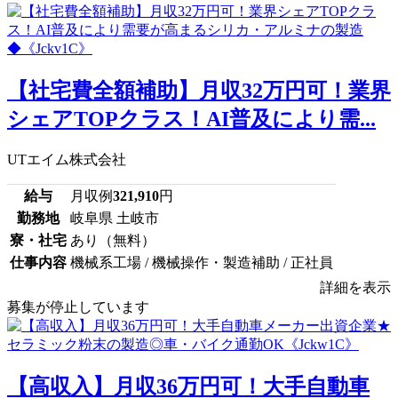
【社宅費全額補助】月収32万円可！業界
シェアTOPクラス！AI普及により需...
UTエイム株式会社
給与
月収例
321,910
円
勤務地
岐阜県 土岐市
寮・社宅
あり（無料）
仕事内容
機械系工場 / 機械操作・製造補助 / 正社員
詳細を表示
募集が停止しています
【高収入】月収36万円可！大手自動車