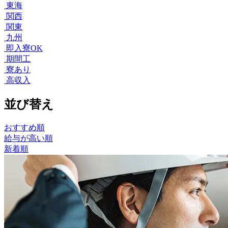
東海
関西
関東
九州
即入寮OK
期間工
寮あり
高収入
並び替え
おすすめ順
給与が高い順
新着順