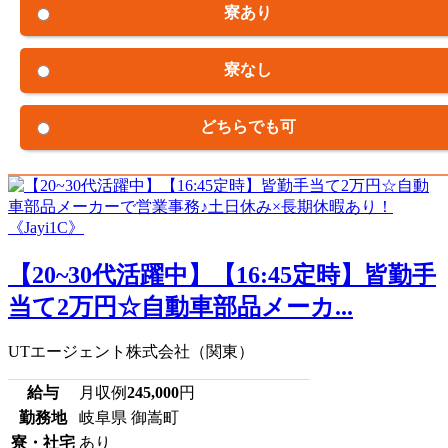
寮あり
寮なし
どちらでも可
【20~30代活躍中】【16:45定時】皆勤手
当て2万円☆自動車部品メーカ...
UTエージェント株式会社（関東）
給与
月収例
245,000
円
勤務地
岐阜県 御嵩町
寮・社宅
あり