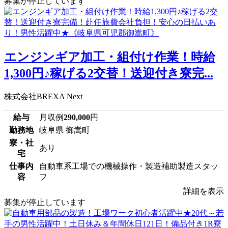
募集が停止しています
エンジンギア加工・組付け作業！時給
1,300円♪稼げる2交替！送迎付き寮完...
株式会社BREXA Next
給与
月収例
290,000
円
勤務地
岐阜県 御嵩町
寮・社
あり
宅
仕事内
自動車系工場での機械操作・製造補助製造スタッ
容
フ
詳細を表示
募集が停止しています