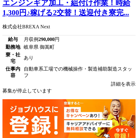
エンジンギア加工・組付け作業！時給
1,300円♪稼げる2交替！送迎付き寮完...
株式会社BREXA Next
給与
月収例
290,000
円
勤務地
岐阜県 御嵩町
寮・社
あり
宅
仕事内
自動車系工場での機械操作・製造補助製造スタッ
容
フ
詳細を表示
募集が停止しています