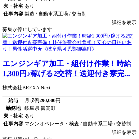
寮・社宅
あり
仕事内容
製造 / 自動車系工場 / 交替制
詳細を表示
募集が停止しています
エンジンギア加工・組付け作業！時給
1,300円♪稼げる2交替！送迎付き寮完...
株式会社BREXA Next
給与
月収例
290,000
円
勤務地
岐阜県 御嵩町
寮・社宅
あり
仕事内容
マシンオペレータ・検査 / 自動車系工場 / 交替制
詳細を表示