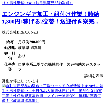
エンジンギア加工・組付け作業！時給
1,300円♪稼げる2交替！送迎付き寮完...
株式会社BREXA Next
給与
月収例
290,000
円
勤務地
岐阜県 御嵩町
寮・社
あり
宅
仕事内
自動車系工場での機械操作・製造補助製造スタッ
容
フ
詳細を表示
募集が停止しています