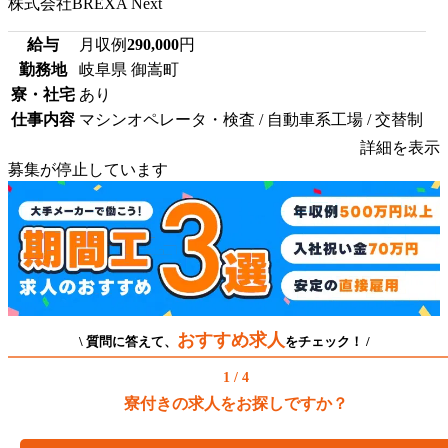
株式会社BREXA Next
給与
月収例
290,000
円
勤務地
岐阜県 御嵩町
寮・社宅
あり
仕事内容
マシンオペレータ・検査 / 自動車系工場 / 交替制
詳細を表示
募集が停止しています
おすすめ求人
\ 質問に答えて、
をチェック！ /
1 / 4
寮付きの求人をお探しですか？