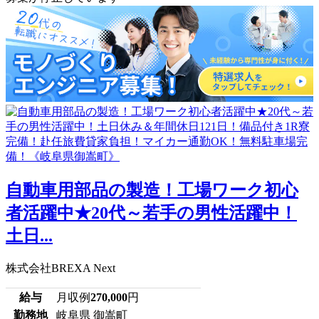
自動車用部品の製造！工場ワーク初心
者活躍中★20代～若手の男性活躍中！
土日...
株式会社BREXA Next
給与
月収例
270,000
円
勤務地
岐阜県 御嵩町