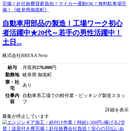
自動車用部品の製造！工場ワーク初心
者活躍中★20代～若手の男性活躍中！
土日...
株式会社BREXA Next
給与
月収例
270,000
円
勤務地
岐阜県 御嵩町
寮・社
あり
宅
仕事内
自動車系工場での軽作業・ピッキング製造スタッ
容
フ
詳細を表示
募集が停止しています