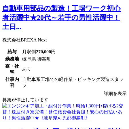
自動車用部品の製造！工場ワーク初心
者活躍中★20代～若手の男性活躍中！
土日...
株式会社BREXA Next
給与
月収例
270,000
円
勤務地
岐阜県 御嵩町
寮・社
あり
宅
仕事内
自動車系工場での軽作業・ピッキング製造スタッ
容
フ
詳細を表示
募集が停止しています