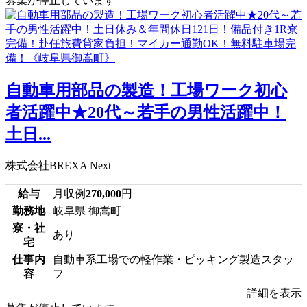
募集が停止しています
自動車用部品の製造！工場ワーク初心
者活躍中★20代～若手の男性活躍中！
土日...
株式会社BREXA Next
給与
月収例
270,000
円
勤務地
岐阜県 御嵩町
寮・社
あり
宅
仕事内
自動車系工場での軽作業・ピッキング製造スタッ
容
フ
詳細を表示