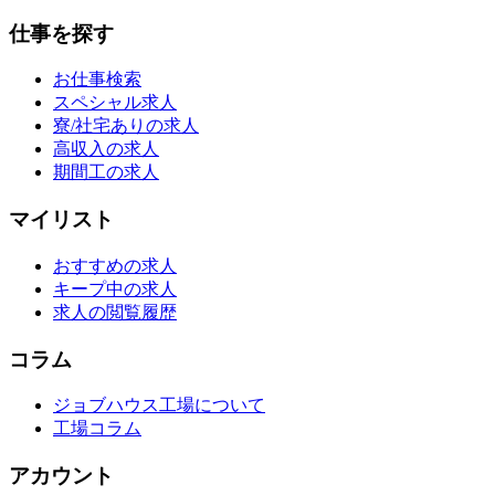
仕事を探す
お仕事検索
スペシャル求人
寮/社宅ありの求人
高収入の求人
期間工の求人
マイリスト
おすすめの求人
キープ中の求人
求人の閲覧履歴
コラム
ジョブハウス工場について
工場コラム
アカウント