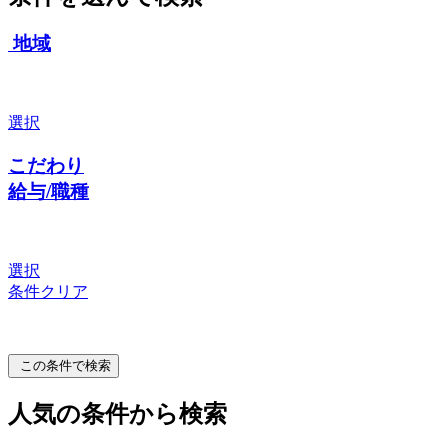
地域
選択
こだわり
給与/職種
選択
条件クリア
この条件で検索
人気の条件から検索