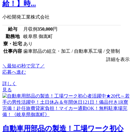
給！】時...
小松開発工業株式会社
給与
月収例
350,000
円
勤務地
岐阜県 御嵩町
寮・社宅
あり
仕事内容
歯車部品の組立・加工 / 自動車系工場 / 交替制
詳細を表示
＼最短45秒で完了／
応募へ進む
詳しく
見る
自動車用部品の製造！工場ワーク初心