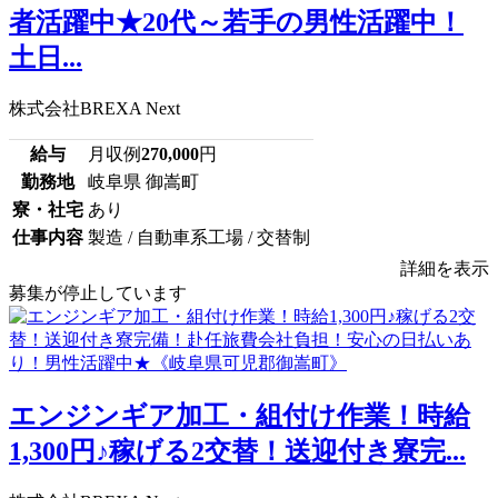
者活躍中★20代～若手の男性活躍中！
土日...
株式会社BREXA Next
給与
月収例
270,000
円
勤務地
岐阜県 御嵩町
寮・社宅
あり
仕事内容
製造 / 自動車系工場 / 交替制
詳細を表示
募集が停止しています
エンジンギア加工・組付け作業！時給
1,300円♪稼げる2交替！送迎付き寮完...