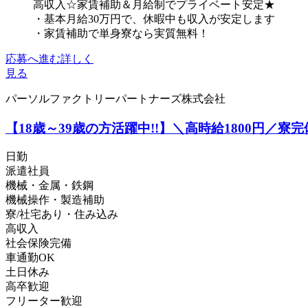
高収入☆家賃補助＆月給制でプライベート安定★
・基本月給30万円で、休暇中も収入が安定します
・家賃補助で単身寮なら実質無料！
応募へ進む
詳しく
見る
パーソルファクトリーパートナーズ株式会社
【18歳～39歳の方活躍中!!】＼高時給1800円／寮完
日勤
派遣社員
機械・金属・鉄鋼
機械操作・製造補助
寮/社宅あり・住み込み
高収入
社会保険完備
車通勤OK
土日休み
高卒歓迎
フリーター歓迎