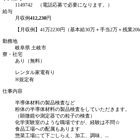
1149742 （電話応募で必要になります。）
給与
月収例
412,230
円
【月収例】41万2230円（基本給30万＋手当2万＋残業20
勤務地
岐阜県 土岐市
寮・社宅
あり（無料）
レンタル家電有り
※規定有
仕事内容
半導体材料の製品検査など
粉体の半導体材料の製品検査をしていただきます。
（顕微鏡や測定器での粒子の検査）
化学実験室のような職場ですが、経験は不問☆
食品工場への配属もあります
惣菜工場にて下ごしらえ、加工、調味、...