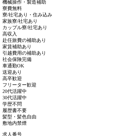
機械操作・製造補助
寮費無料
寮/社宅あり・住み込み
家族寮/社宅あり
カップル寮/社宅あり
高収入
赴任旅費の補助あり
家賃補助あり
引越費用の補助あり
社会保険完備
車通勤OK
送迎あり
高卒歓迎
フリーター歓迎
20代活躍中
30代活躍中
学歴不問
履歴書不要
髪型・髪色自由
敷地内禁煙
求人番号