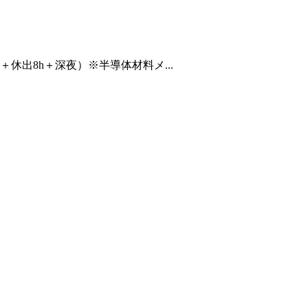
h＋休出8h＋深夜）※半導体材料メ...