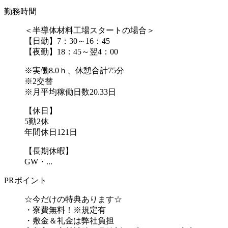
勤務時間
＜半導体材料工場スタートの場合＞
【日勤】7：30～16：45
【夜勤】18：45～翌4：00
※実働8.0ｈ、休憩合計75分
※2交替
※月平均稼働日数20.33日
【休日】
5勤2休
年間休日121日
【長期休暇】
GW・...
PRポイント
☆今だけの特典あります☆
・寮費無料！※規定有
・敷金＆礼金は弊社負担