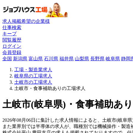
求人掲載希望の企業様
仕事検索
キープ
閲覧履歴
ログイン
会員登録
全国
新潟県
富山県
石川県
福井県
山梨県
長野県
岐阜県
静岡
工場・製造業求人
岐阜県の工場求人
土岐市の工場求人
土岐市・食事補助ありの工場求人
土岐市(岐阜県)・食事補助あり
2026年08月06日に集計した求人情報によると、土岐市(岐阜県
また業界別では半導体の求人が、職種別では機械操作・製造
株式会社平山 豊田支店の求人も掲載されておりますので、