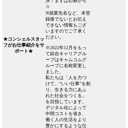
決！まずは応募から
☆
※就業先名など、本登
録後でないとお伝え
できない情報もござ
いますのでご了承く
ださい。
★コンシェルスタッ
フがお仕事紹介をサ
※2022年12月をもっ
ポート★
て綜合キャリアグル
ープはキャムコムグ
ループに名称変更し
ました。
私たちは「人を力づ
けて、“いい仕事”を創
り、生きる力にあふ
れた社会をつくる」
を目指しています。
デジタル化によって
中間コストを省き、
働く人の生活をより
豊かにするような仕