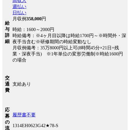
高収入
週払い
日払い
月収例
358,000
円
給
与
時給：1600～2000円
詳
時給備考：※4ヶ月目以降は時給1700円～※時間外・深
細
夜手当含む※研修期間の時給変動なし
月収例備考：35万8000円以上可(8時間45分×21日+残
業・深夜手当) ※1年単位の変形労働制※時給1600円
の場合
交
支給あり
通
費
応
履歴書不要
募
の
1314EH0623G42★78-S
流