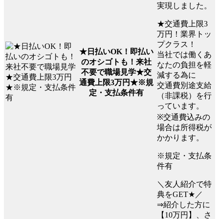
実現しました。
★交通費上限3
万円！業界トッ
プクラス！
★日払いOK！即払い
当社では働くあ
のオシゴトも！来社
なたの負担を軽
不要で職場見学★交
減する為に
通費上限3万円★※規
交通費別途支給
定・支払条件有
（非課税）を行
っています。
※交通費込みの
場合は所得税が
かかります。
※規定・支払条
件有
＼友人紹介で特
典をGET★／
⇒紹介した方に
【10万円】、さ