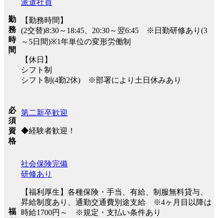
派遣社員
勤
【勤務時間】
務
(2交替)8:30～18:45、20:30～翌6:45 ※日勤研修あり(3
時
～5日間)※1年単位の変形労働制
間
【休日】
シフト制
シフト制(4勤2休) ※部署により土日休みあり
必
第二新卒歓迎
須
◆経験者歓迎！
資
格
社会保険完備
研修あり
【福利厚生】各種保険・手当、有給、制服無料貸与、
昇給制度あり、通勤交通費別途支給 ※4ヶ月目以降は
福
時給1700円～ ※規定・支払い条件あり