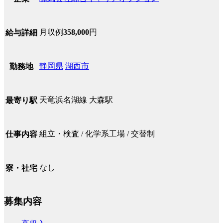
月収例
358,000
円
給与詳細
静岡県
湖西市
勤務地
天竜浜名湖線 大森駅
最寄り駅
組立・検査 / 化学系工場 / 交替制
仕事内容
なし
寮・社宅
募集内容