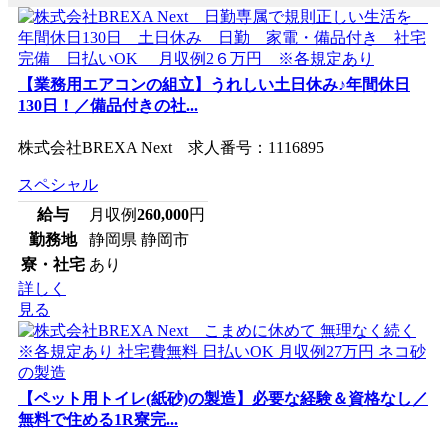
【業務用エアコンの組立】うれしい土日休み♪年間休日
130日！／備品付きの社...
株式会社BREXA Next 求人番号：1116895
スペシャル
給与
月収例
260,000
円
勤務地
静岡県 静岡市
寮・社宅
あり
詳しく
見る
【ペット用トイレ(紙砂)の製造】必要な経験＆資格なし／
無料で住める1R寮完...