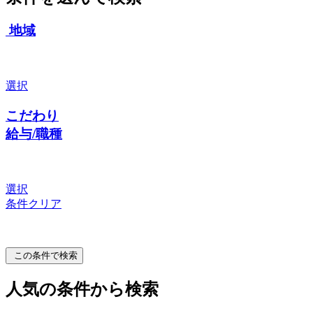
地域
選択
こだわり
給与/職種
選択
条件クリア
この条件で検索
人気の条件から検索