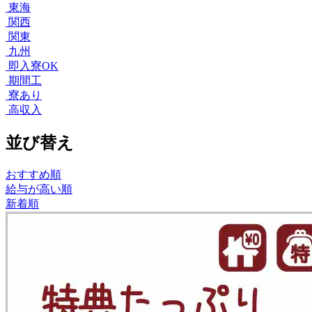
東海
関西
関東
九州
即入寮OK
期間工
寮あり
高収入
並び替え
おすすめ順
給与が高い順
新着順