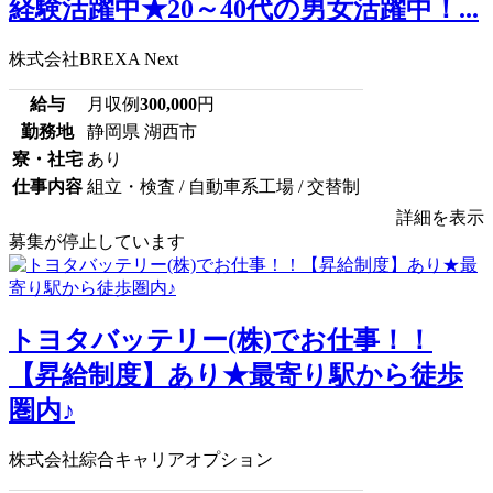
経験活躍中★20～40代の男女活躍中！...
株式会社BREXA Next
給与
月収例
300,000
円
勤務地
静岡県 湖西市
寮・社宅
あり
仕事内容
組立・検査 / 自動車系工場 / 交替制
詳細を表示
募集が停止しています
トヨタバッテリー(株)でお仕事！！
【昇給制度】あり★最寄り駅から徒歩
圏内♪
株式会社綜合キャリアオプション