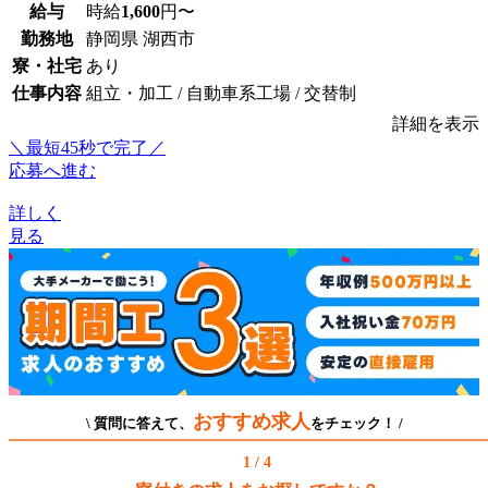
給与
時給
1,600
円〜
勤務地
静岡県 湖西市
寮・社宅
あり
仕事内容
組立・加工 / 自動車系工場 / 交替制
詳細を表示
＼最短45秒で完了／
応募へ進む
詳しく
見る
おすすめ求人
\ 質問に答えて、
をチェック！ /
1 / 4