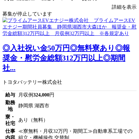
詳細を表示
募集が停止しています
◎入社祝い金50万円◎無料寮あり◎報
奨金・慰労金総額312万円以上◎期間
社...
トヨタバッテリー株式会社
給与
月収例
324,000
円
勤務
静岡県 湖西市
地
寮・
あり（無料）
社宅
仕事
≪寮無料・月収32万円・期間工≫自動車系工場での
内容
組立・機械操作 交替制