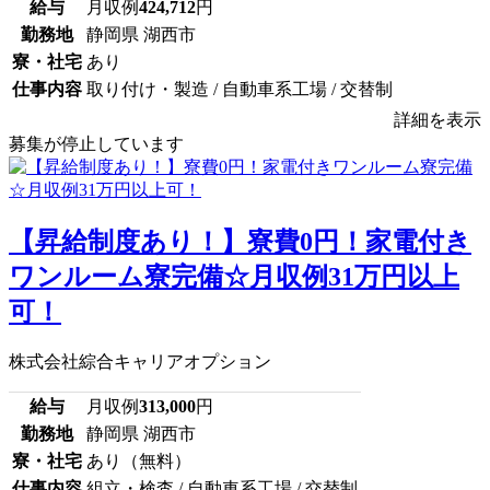
給与
月収例
424,712
円
勤務地
静岡県 湖西市
寮・社宅
あり
仕事内容
取り付け・製造 / 自動車系工場 / 交替制
詳細を表示
募集が停止しています
【昇給制度あり！】寮費0円！家電付き
ワンルーム寮完備☆月収例31万円以上
可！
株式会社綜合キャリアオプション
給与
月収例
313,000
円
勤務地
静岡県 湖西市
寮・社宅
あり（無料）
仕事内容
組立・検査 / 自動車系工場 / 交替制