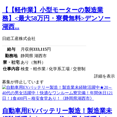
【【軽作業】小型モーターの製造業
務】<最大58万円・寮費無料>デンソー
湖西...
日総工産株式会社
給与
月収例
333,115
円
勤務地
静岡県 湖西市
寮・社宅
あり（無料）
仕事内容
検査・軽作業 / 化学系工場 / 交替制
詳細を表示
募集が停止しています
自動車用EVバッテリー製造！製造業未