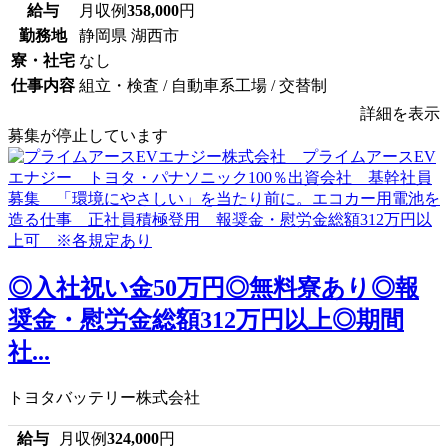
給与
月収例
358,000
円
勤務地
静岡県 湖西市
寮・社宅
なし
仕事内容
組立・検査 / 自動車系工場 / 交替制
詳細を表示
募集が停止しています
◎入社祝い金50万円◎無料寮あり◎報
奨金・慰労金総額312万円以上◎期間
社...
トヨタバッテリー株式会社
給与
月収例
324,000
円