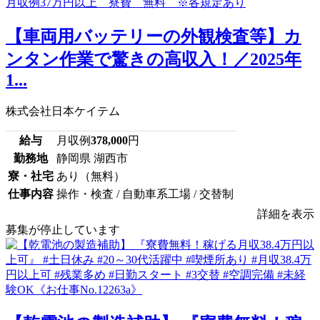
【車両用バッテリーの外観検査等】カ
ンタン作業で驚きの高収入！／2025年
1...
株式会社日本ケイテム
給与
月収例
378,000
円
勤務地
静岡県 湖西市
寮・社宅
あり（無料）
仕事内容
操作・検査 / 自動車系工場 / 交替制
詳細を表示
募集が停止しています