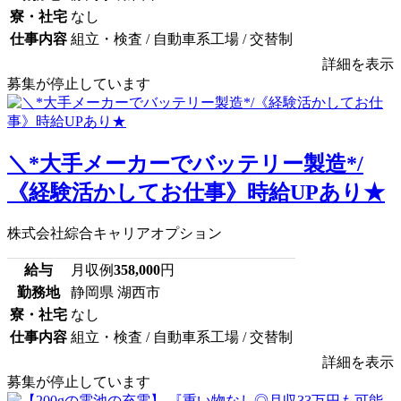
寮・社宅
なし
仕事内容
組立・検査 / 自動車系工場 / 交替制
詳細を表示
募集が停止しています
＼*大手メーカーでバッテリー製造*/
《経験活かしてお仕事》時給UPあり★
株式会社綜合キャリアオプション
給与
月収例
358,000
円
勤務地
静岡県 湖西市
寮・社宅
なし
仕事内容
組立・検査 / 自動車系工場 / 交替制
詳細を表示
募集が停止しています