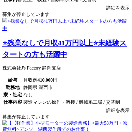
詳細を表示
募集が停止しています
⭐残業なしで月収41万円以上⭐未経験ス
タートの方も活躍中
株式会社J's Factory 静岡支店
給与
月収例
410,000
円
勤務地
静岡県 湖西市
寮・社宅
なし
仕事内容
製造マシンの操作・溶接 / 機械系工場 / 交替制
詳細を表示
募集が停止しています