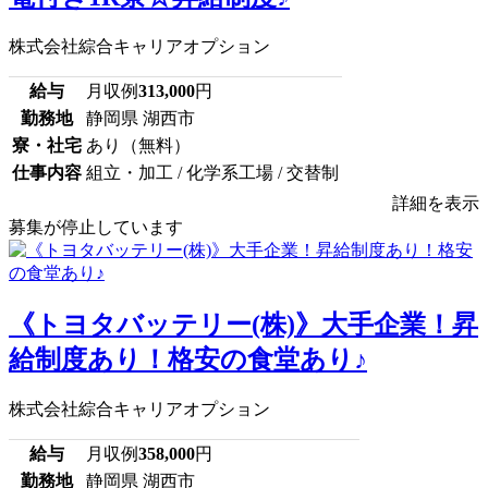
株式会社綜合キャリアオプション
給与
月収例
313,000
円
勤務地
静岡県 湖西市
寮・社宅
あり（無料）
仕事内容
組立・加工 / 化学系工場 / 交替制
詳細を表示
募集が停止しています
《トヨタバッテリー(株)》大手企業！昇
給制度あり！格安の食堂あり♪
株式会社綜合キャリアオプション
給与
月収例
358,000
円
勤務地
静岡県 湖西市