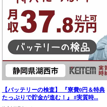
【バッテリーの検査】 『寮費0円＆特典
たっぷりで貯金が進む！』 #実質時...