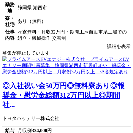
勤務
静岡県 湖西市
地
寮・
あり（無料）
社宅
仕事
≪寮無料・月収32万円・期間工≫自動車系工場での
内容
組立・機械操作 交替制
詳細を表示
募集が停止しています
◎入社祝い金50万円◎無料寮あり◎報
奨金・慰労金総額312万円以上◎期間
社...
トヨタバッテリー株式会社
給与
月収例
324,000
円