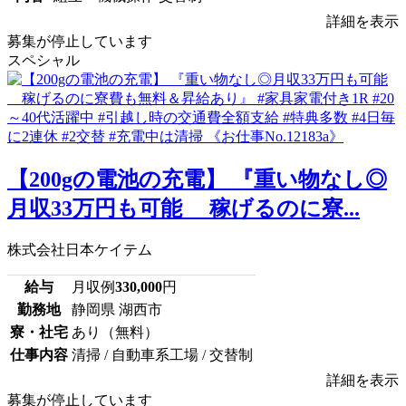
詳細を表示
募集が停止しています
スペシャル
【200gの電池の充電】 『重い物なし◎
月収33万円も可能 稼げるのに寮...
株式会社日本ケイテム
給与
月収例
330,000
円
勤務地
静岡県 湖西市
寮・社宅
あり（無料）
仕事内容
清掃 / 自動車系工場 / 交替制
詳細を表示
募集が停止しています