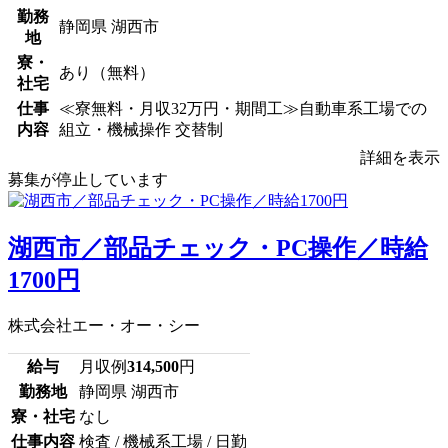
勤務
静岡県 湖西市
地
寮・
あり（無料）
社宅
仕事
≪寮無料・月収32万円・期間工≫自動車系工場での
内容
組立・機械操作 交替制
詳細を表示
募集が停止しています
湖西市／部品チェック・PC操作／時給
1700円
株式会社エー・オー・シー
給与
月収例
314,500
円
勤務地
静岡県 湖西市
寮・社宅
なし
仕事内容
検査 / 機械系工場 / 日勤