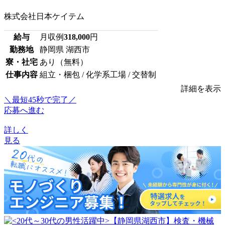
株式会社日本ケイテム
給与
月収例
318,000
円
勤務地
静岡県 湖西市
寮・社宅
あり（無料）
仕事内容
組立・梱包 / 化学系工場 / 交替制
詳細を表示
＼最短45秒で完了／
応募へ進む
詳しく
見る