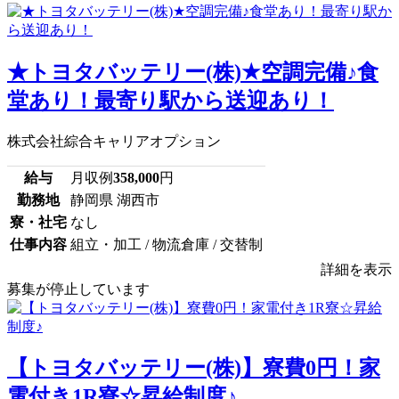
★トヨタバッテリー(株)★空調完備♪食
堂あり！最寄り駅から送迎あり！
株式会社綜合キャリアオプション
給与
月収例
358,000
円
勤務地
静岡県 湖西市
寮・社宅
なし
仕事内容
組立・加工 / 物流倉庫 / 交替制
詳細を表示
募集が停止しています
【トヨタバッテリー(株)】寮費0円！家
電付き1R寮☆昇給制度♪