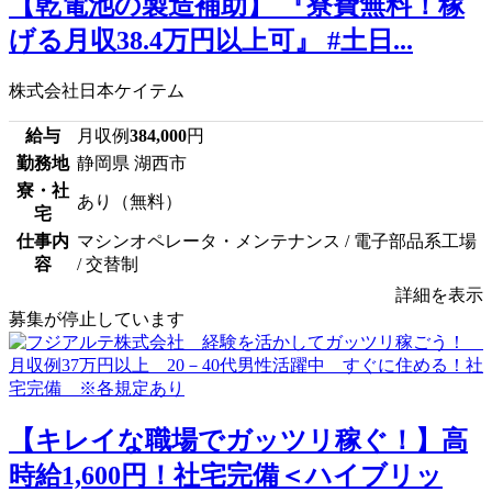
【乾電池の製造補助】 『寮費無料！稼
げる月収38.4万円以上可』 #土日...
株式会社日本ケイテム
給与
月収例
384,000
円
勤務地
静岡県 湖西市
寮・社
あり（無料）
宅
仕事内
マシンオペレータ・メンテナンス / 電子部品系工場
容
/ 交替制
詳細を表示
募集が停止しています
【キレイな職場でガッツリ稼ぐ！】高
時給1,600円！社宅完備＜ハイブリッ