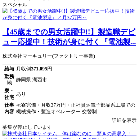
スペシャル
【45歳までの男女活躍中!!】製造職デビ
ュー応援中！技術が身に付く『電池製...
株式会社マーキュリー(ファクトリー事業)
給与
月収例
371,095
円
勤務
静岡県 湖西市
地
寮・
あり
社宅
仕事
≪寮完備・月収37万円・正社員≫電子部品系工場での
内容
機械操作・製造オペレーター 交替制
詳細を表示
募集が停止しています