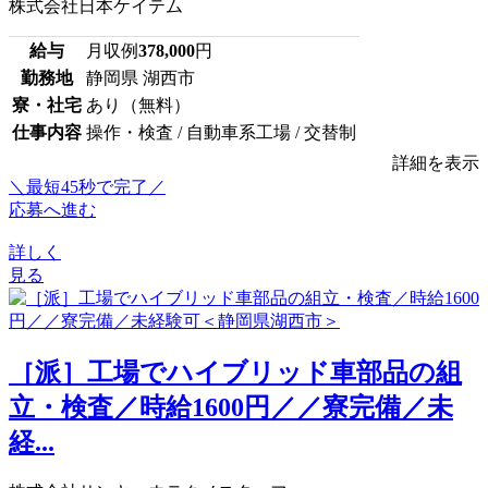
株式会社日本ケイテム
給与
月収例
378,000
円
勤務地
静岡県 湖西市
寮・社宅
あり（無料）
仕事内容
操作・検査 / 自動車系工場 / 交替制
詳細を表示
＼最短45秒で完了／
応募へ進む
詳しく
見る
［派］工場でハイブリッド車部品の組
立・検査／時給1600円／／寮完備／未
経...