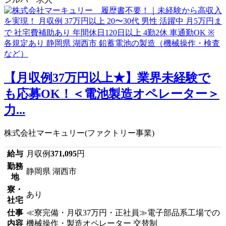
【月収例37万円以上★】業界未経験で
も応募OK！＜電池製造オペレーター＞
力...
株式会社マーキュリー(ファクトリー事業)
給与
月収例
371,095
円
勤務
静岡県 湖西市
地
寮・
あり
社宅
仕事
≪寮完備・月収37万円・正社員≫電子部品系工場での
内容
機械操作・製造オペレーター 交替制