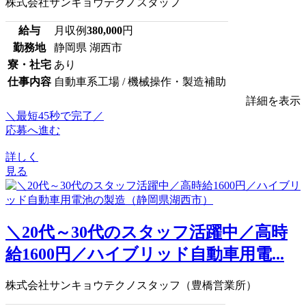
株式会社サンキョウテクノスタッフ
給与
月収例
380,000
円
勤務地
静岡県 湖西市
寮・社宅
あり
仕事内容
自動車系工場 / 機械操作・製造補助
詳細を表示
＼最短45秒で完了／
応募へ進む
詳しく
見る
＼20代～30代のスタッフ活躍中／高時
給1600円／ハイブリッド自動車用電...
株式会社サンキョウテクノスタッフ（豊橋営業所）