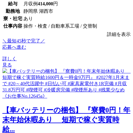
給与
月収例
414,000
円
勤務地
静岡県 湖西市
寮・社宅
あり
仕事内容
操作・検査 / 自動車系工場 / 交替制
詳細を表示
＼最短45秒で完了／
応募へ進む
詳しく
見る
【車バッテリーの梱包】 『寮費0円！年
末年始休暇あり 短期で稼ぐ実質時
給...