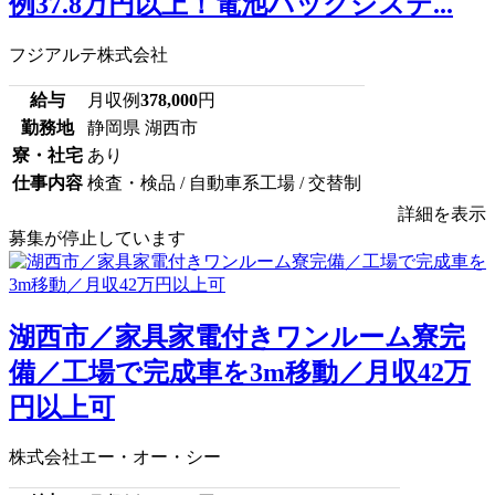
例37.8万円以上！電池パックシステ...
フジアルテ株式会社
給与
月収例
378,000
円
勤務地
静岡県 湖西市
寮・社宅
あり
仕事内容
検査・検品 / 自動車系工場 / 交替制
詳細を表示
募集が停止しています
湖西市／家具家電付きワンルーム寮完
備／工場で完成車を3m移動／月収42万
円以上可
株式会社エー・オー・シー