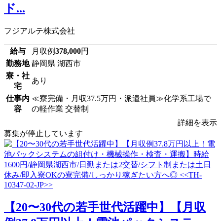
ド...
フジアルテ株式会社
給与
月収例
378,000
円
勤務地
静岡県 湖西市
寮・社
あり
宅
仕事内
≪寮完備・月収37.5万円・派遣社員≫化学系工場で
容
の軽作業 交替制
詳細を表示
募集が停止しています
【20〜30代の若手世代活躍中】【月収