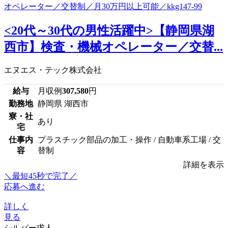
<20代～30代の男性活躍中>【静岡県湖
西市】検査・機械オペレーター／交替...
エヌエス・テック株式会社
給与
月収例
307,580
円
勤務地
静岡県 湖西市
寮・社
あり
宅
仕事内
プラスチック部品の加工・操作 / 自動車系工場 / 交
容
替制
詳細を表示
＼最短45秒で完了／
応募へ進む
詳しく
見る
シルバー求人