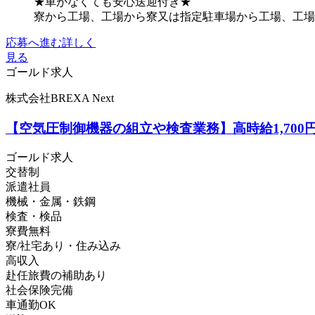
★車がなくても安心送迎付き★
寮から工場、工場から寮又は指定駐車場から工場、工場か
応募へ進む
詳しく
見る
ゴールド求人
株式会社BREXA Next
【空気圧制御機器の組立や検査業務】高時給1,70
ゴールド求人
交替制
派遣社員
機械・金属・鉄鋼
検査・検品
寮費無料
寮/社宅あり・住み込み
高収入
赴任旅費の補助あり
社会保険完備
車通勤OK