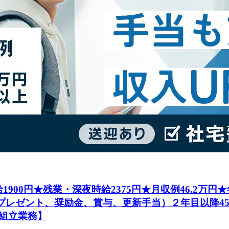
1900円★残業・深夜時給2375円★月収例46.2万
社プレゼント、奨励金、賞与、更新手当）２年目以降4
組立業務】