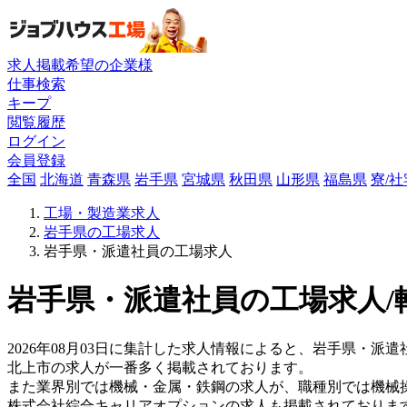
求人掲載希望の企業様
仕事検索
キープ
閲覧履歴
ログイン
会員登録
全国
北海道
青森県
岩手県
宮城県
秋田県
山形県
福島県
寮/
工場・製造業求人
岩手県の工場求人
岩手県・派遣社員の工場求人
岩手県・派遣社員の工場求人/
2026年08月03日に集計した求人情報によると、岩手県・派遣社
北上市の求人が一番多く掲載されております。
また業界別では機械・金属・鉄鋼の求人が、職種別では機械
株式会社綜合キャリアオプションの求人も掲載されておりま