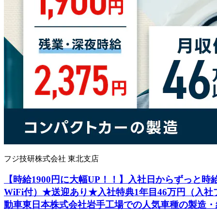
フジ技研株式会社 東北支店
【時給1900円に大幅UP！！】入社日からずっと時給
WiFi付）★送迎あり★入社特典1年目46万円（入
動車東日本株式会社岩手工場での人気車種の製造・