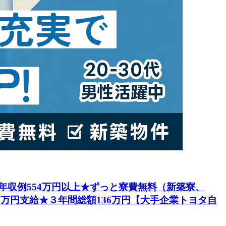
円★年収例554万円以上★ずっと寮費無料（新築寮、
5万円支給★３年間総額136万円【大手企業トヨタ自