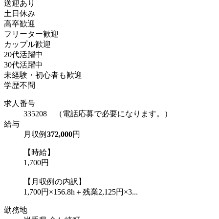
送迎あり
土日休み
高卒歓迎
フリーター歓迎
カップル歓迎
20代活躍中
30代活躍中
未経験・初心者も歓迎
学歴不問
求人番号
335208 （電話応募で必要になります。）
給与
月収例
372,000
円
【時給】
1,700円
【月収例の内訳】
1,700円×156.8h＋残業2,125円×3...
勤務地