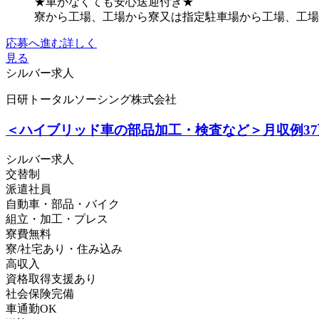
★車がなくても安心送迎付き★
寮から工場、工場から寮又は指定駐車場から工場、工場か
応募へ進む
詳しく
見る
シルバー求人
日研トータルソーシング株式会社
＜ハイブリッド車の部品加工・検査など＞月収例37
シルバー求人
交替制
派遣社員
自動車・部品・バイク
組立・加工・プレス
寮費無料
寮/社宅あり・住み込み
高収入
資格取得支援あり
社会保険完備
車通勤OK