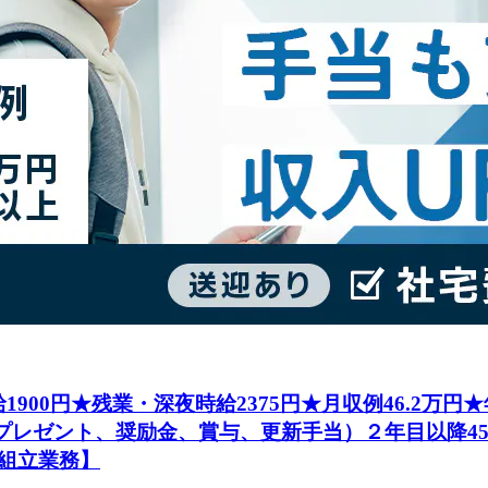
1900円★残業・深夜時給2375円★月収例46.2万
社プレゼント、奨励金、賞与、更新手当）２年目以降4
組立業務】