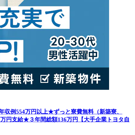
円★年収例554万円以上★ずっと寮費無料（新築寮、
5万円支給★３年間総額136万円【大手企業トヨタ自