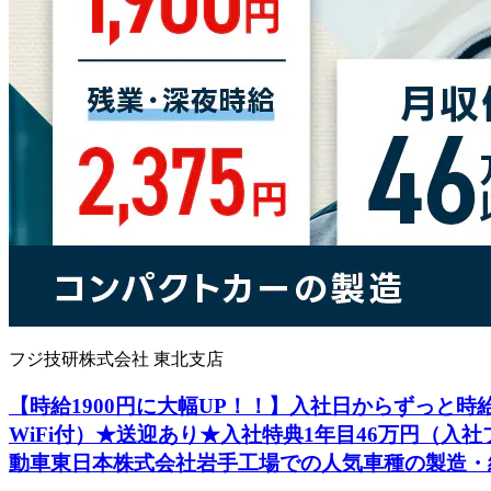
フジ技研株式会社 東北支店
【時給1900円に大幅UP！！】入社日からずっと時給
WiFi付）★送迎あり★入社特典1年目46万円（入
動車東日本株式会社岩手工場での人気車種の製造・