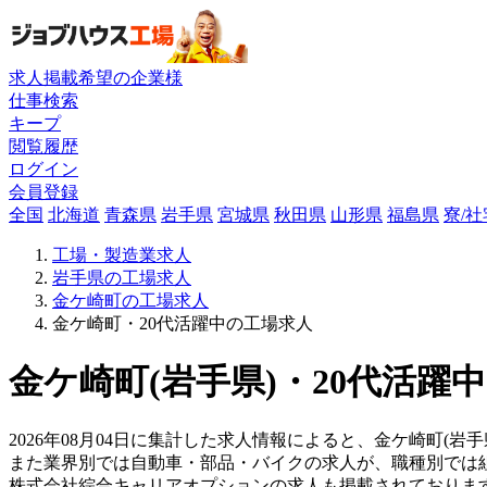
求人掲載希望の企業様
仕事検索
キープ
閲覧履歴
ログイン
会員登録
全国
北海道
青森県
岩手県
宮城県
秋田県
山形県
福島県
寮/
工場・製造業求人
岩手県の工場求人
金ケ崎町の工場求人
金ケ崎町・20代活躍中の工場求人
金ケ崎町(岩手県)・20代活躍
2026年08月04日に集計した求人情報によると、金ケ崎町(岩
また業界別では自動車・部品・バイクの求人が、職種別では
株式会社綜合キャリアオプションの求人も掲載されておりま