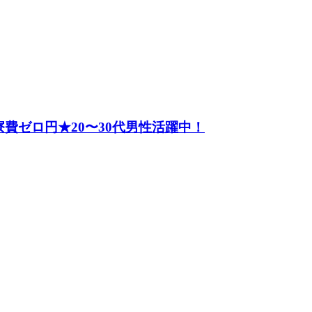
費ゼロ円★20〜30代男性活躍中！