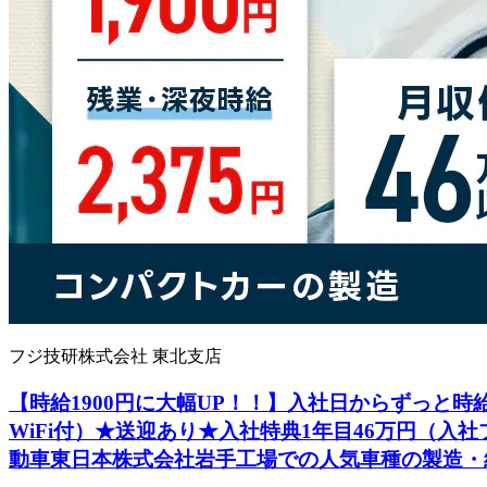
フジ技研株式会社 東北支店
【時給1900円に大幅UP！！】入社日からずっと時給
WiFi付）★送迎あり★入社特典1年目46万円（入
動車東日本株式会社岩手工場での人気車種の製造・