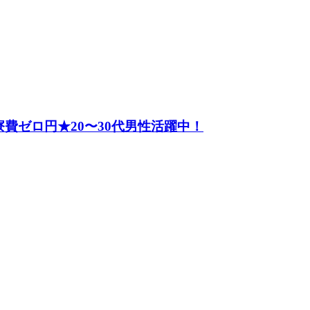
費ゼロ円★20〜30代男性活躍中！