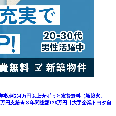
円★年収例554万円以上★ずっと寮費無料（新築寮、
5万円支給★３年間総額136万円【大手企業トヨタ自