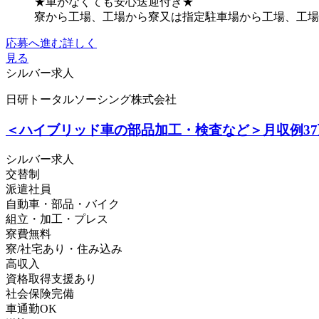
★車がなくても安心送迎付き★
寮から工場、工場から寮又は指定駐車場から工場、工場か
応募へ進む
詳しく
見る
シルバー求人
日研トータルソーシング株式会社
＜ハイブリッド車の部品加工・検査など＞月収例37
シルバー求人
交替制
派遣社員
自動車・部品・バイク
組立・加工・プレス
寮費無料
寮/社宅あり・住み込み
高収入
資格取得支援あり
社会保険完備
車通勤OK