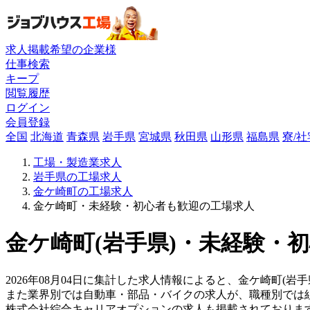
求人掲載希望の企業様
仕事検索
キープ
閲覧履歴
ログイン
会員登録
全国
北海道
青森県
岩手県
宮城県
秋田県
山形県
福島県
寮/
工場・製造業求人
岩手県の工場求人
金ケ崎町の工場求人
金ケ崎町・未経験・初心者も歓迎の工場求人
金ケ崎町(岩手県)・未経験・
2026年08月04日に集計した求人情報によると、金ケ崎町(岩
また業界別では自動車・部品・バイクの求人が、職種別では
株式会社綜合キャリアオプションの求人も掲載されておりま