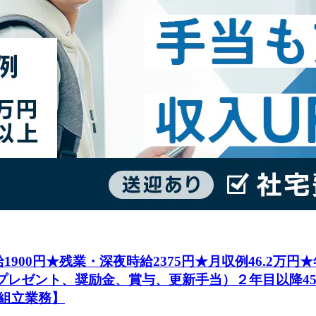
1900円★残業・深夜時給2375円★月収例46.2万
社プレゼント、奨励金、賞与、更新手当）２年目以降4
組立業務】