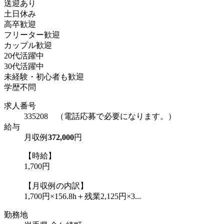
送迎あり
土日休み
高卒歓迎
フリーター歓迎
カップル歓迎
20代活躍中
30代活躍中
未経験・初心者も歓迎
学歴不問
求人番号
335208 （電話応募で必要になります。）
給与
月収例
372,000
円
【時給】
1,700円
【月収例の内訳】
1,700円×156.8h＋残業2,125円×3...
勤務地