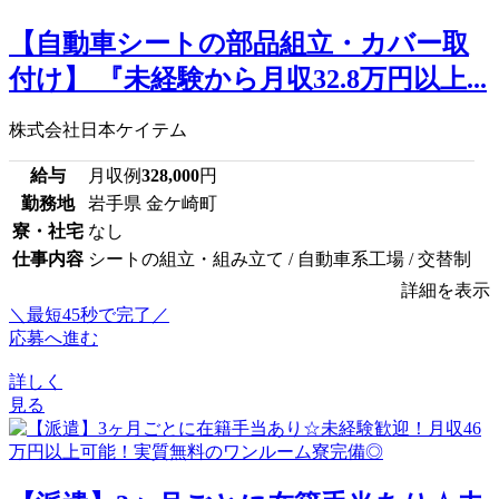
【自動車シートの部品組立・カバー取
付け】 『未経験から月収32.8万円以上...
株式会社日本ケイテム
給与
月収例
328,000
円
勤務地
岩手県 金ケ崎町
寮・社宅
なし
仕事内容
シートの組立・組み立て / 自動車系工場 / 交替制
詳細を表示
＼最短45秒で完了／
応募へ進む
詳しく
見る