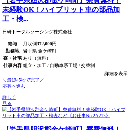
【岩手県胆沢郡金ケ崎町】寮費無料！
未経験OK！ハイブリット車の部品加
工・検...
日研トータルソーシング株式会社
給与
月収例
372,000
円
勤務地
岩手県 金ケ崎町
寮・社宅
あり（無料）
仕事内容
組立・加工 / 自動車系工場 / 交替制
詳細を表示
＼最短45秒で完了／
応募へ進む
詳しく
見る
【岩手県胆沢郡金ケ崎町】寮費無料！