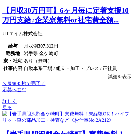
【月収30万円可】6ヶ月毎に定着支援10
万円支給♪企業寮無料or社宅費全額...
UTエイム株式会社
給与
月収例
307,312
円
勤務地
岩手県 金ケ崎町
寮・社宅
あり（無料）
仕事内容
自動車系工場 / 組立・加工・プレス / 正社員
詳細を表示
＼最短45秒で完了／
応募へ進む
詳しく
見る