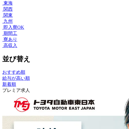
東海
関西
関東
九州
即入寮OK
期間工
寮あり
高収入
並び替え
おすすめ順
給与が高い順
新着順
プレミア求人