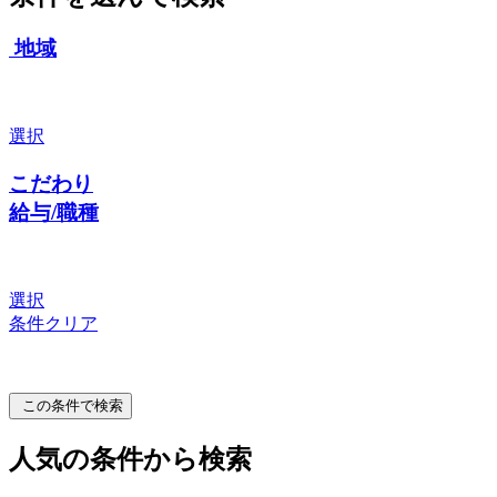
地域
選択
こだわり
給与/職種
選択
条件クリア
この条件で検索
人気の条件から検索