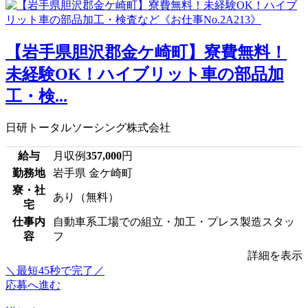
【岩手県胆沢郡金ケ崎町】寮費無料！
未経験OK！ハイブリット車の部品加
工・検...
日研トータルソーシング株式会社
給与
月収例
357,000
円
勤務地
岩手県 金ケ崎町
寮・社
あり（無料）
宅
仕事内
自動車系工場での組立・加工・プレス製造スタッ
容
フ
詳細を表示
＼最短45秒で完了／
応募へ進む