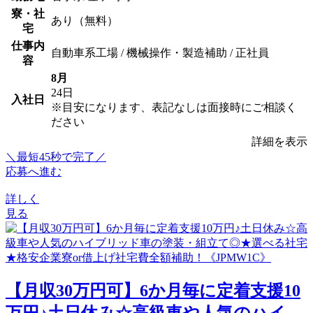
寮・社
あり（無料）
宅
仕事内
自動車系工場 / 機械操作・製造補助 / 正社員
容
8月
24日
入社日
※目安になります、表記なしは面接時にご相談く
ださい
詳細を表示
＼最短45秒で完了／
応募へ進む
詳しく
見る
【月収30万円可】6か月毎に定着支援10
万円♪土日休み☆高級車や人気のハイ...