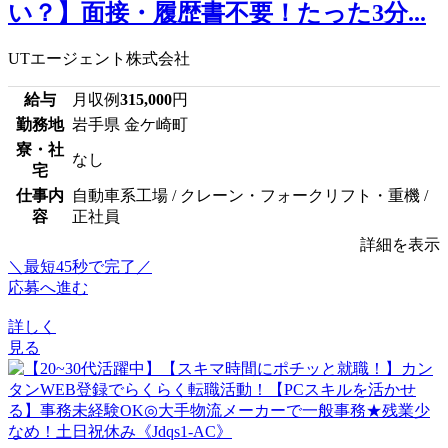
い？】面接・履歴書不要！たった3分...
UTエージェント株式会社
給与
月収例
315,000
円
勤務地
岩手県 金ケ崎町
寮・社
なし
宅
仕事内
自動車系工場 / クレーン・フォークリフト・重機 /
容
正社員
詳細を表示
＼最短45秒で完了／
応募へ進む
詳しく
見る