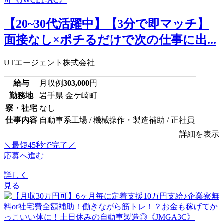
【20~30代活躍中】【3分で即マッチ】
面接なし×ポチるだけで次の仕事に出...
UTエージェント株式会社
給与
月収例
303,000
円
勤務地
岩手県 金ケ崎町
寮・社宅
なし
仕事内容
自動車系工場 / 機械操作・製造補助 / 正社員
詳細を表示
＼最短45秒で完了／
応募へ進む
詳しく
見る