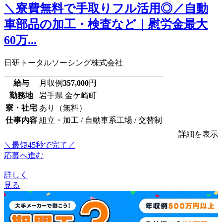
＼寮費無料で手取りフル活用◎／自動
車部品の加工・検査など｜慰労金最大
60万...
日研トータルソーシング株式会社
給与
月収例
357,000
円
勤務地
岩手県 金ケ崎町
寮・社宅
あり（無料）
仕事内容
組立・加工 / 自動車系工場 / 交替制
詳細を表示
＼最短45秒で完了／
応募へ進む
詳しく
見る