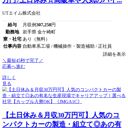
UTエイム株式会社
給与
月収例
307,258
円
勤務地
岩手県 金ケ崎町
寮・社宅
あり（無料）
仕事内容
自動車系工場 / 機械操作・製造補助 / 正社員
詳細を表示
＼最短45秒で完了／
応募へ進む
詳しく
見る
【土日休み＆月収30万円可】人気のコ
ンパクトカーの製造・組立て◎あの有