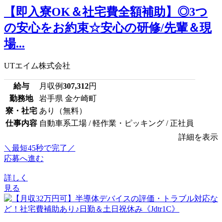
【即入寮OK＆社宅費全額補助】◎3つ
の安心をお約束☆安心の研修/先輩＆現
場...
UTエイム株式会社
給与
月収例
307,312
円
勤務地
岩手県 金ケ崎町
寮・社宅
あり（無料）
仕事内容
自動車系工場 / 軽作業・ピッキング / 正社員
詳細を表示
＼最短45秒で完了／
応募へ進む
詳しく
見る