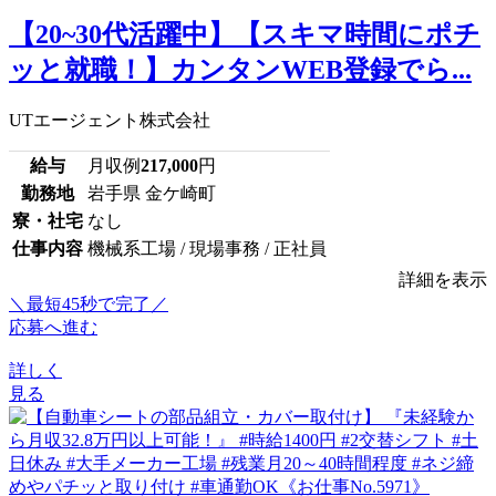
【20~30代活躍中】【スキマ時間にポチ
ッと就職！】カンタンWEB登録でら...
UTエージェント株式会社
給与
月収例
217,000
円
勤務地
岩手県 金ケ崎町
寮・社宅
なし
仕事内容
機械系工場 / 現場事務 / 正社員
詳細を表示
＼最短45秒で完了／
応募へ進む
詳しく
見る