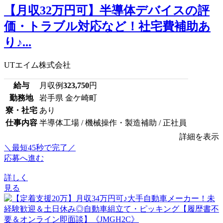
【月収32万円可】半導体デバイスの評
価・トラブル対応など！社宅費補助あ
り♪...
UTエイム株式会社
給与
月収例
323,750
円
勤務地
岩手県 金ケ崎町
寮・社宅
あり
仕事内容
半導体工場 / 機械操作・製造補助 / 正社員
詳細を表示
＼最短45秒で完了／
応募へ進む
詳しく
見る