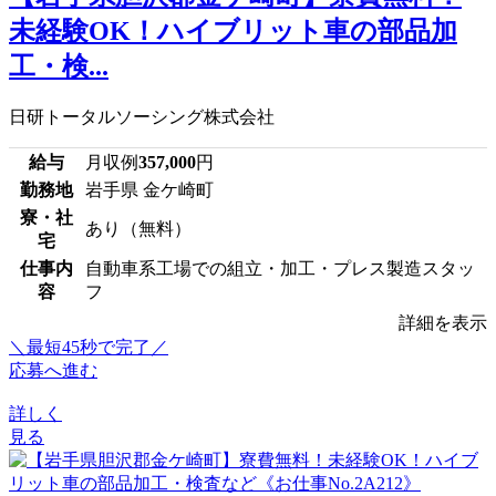
未経験OK！ハイブリット車の部品加
工・検...
日研トータルソーシング株式会社
給与
月収例
357,000
円
勤務地
岩手県 金ケ崎町
寮・社
あり（無料）
宅
仕事内
自動車系工場での組立・加工・プレス製造スタッ
容
フ
詳細を表示
＼最短45秒で完了／
応募へ進む
詳しく
見る