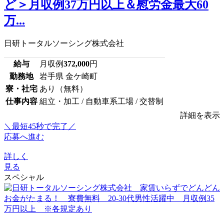
ど＞月収例37万円以上＆慰労金最大60
万...
日研トータルソーシング株式会社
給与
月収例
372,000
円
勤務地
岩手県 金ケ崎町
寮・社宅
あり（無料）
仕事内容
組立・加工 / 自動車系工場 / 交替制
詳細を表示
＼最短45秒で完了／
応募へ進む
詳しく
見る
スペシャル