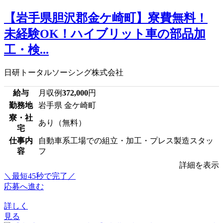
【岩手県胆沢郡金ケ崎町】寮費無料！
未経験OK！ハイブリット車の部品加
工・検...
日研トータルソーシング株式会社
給与
月収例
372,000
円
勤務地
岩手県 金ケ崎町
寮・社
あり（無料）
宅
仕事内
自動車系工場での組立・加工・プレス製造スタッ
容
フ
詳細を表示
＼最短45秒で完了／
応募へ進む
詳しく
見る