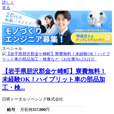
詳しく
見る
スペシャル
【岩手県胆沢郡金ケ崎町】寮費無料！
未経験OK！ハイブリット車の部品加
工・検...
日研トータルソーシング株式会社
給与
月収例
357,000
円