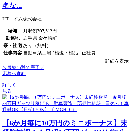
名な...
UTエイム株式会社
給与
月収例
307,312
円
勤務地
岩手県 金ケ崎町
寮・社宅
あり（無料）
仕事内容
自動車系工場 / 検査・検品 / 正社員
詳細を表示
＼最短45秒で完了／
応募へ進む
詳しく
見る
【6か月毎に10万円のミニボーナス】未