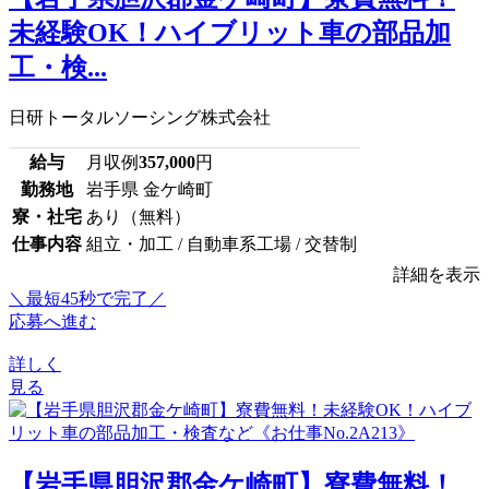
未経験OK！ハイブリット車の部品加
工・検...
日研トータルソーシング株式会社
給与
月収例
357,000
円
勤務地
岩手県 金ケ崎町
寮・社宅
あり（無料）
仕事内容
組立・加工 / 自動車系工場 / 交替制
詳細を表示
＼最短45秒で完了／
応募へ進む
詳しく
見る
【岩手県胆沢郡金ケ崎町】寮費無料！