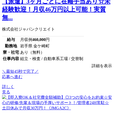
【派遣】3ヶ月ごとに在籍手当あり☆未
経験歓迎！月収46万円以上可能！実質
無...
株式会社ジャパンクリエイト
給与
月収例
460,000
円
勤務地
岩手県 金ケ崎町
寮・社宅
あり（無料）
仕事内容
組立・検査 / 自動車系工場 / 交替制
詳細を表示
＼最短45秒で完了／
応募へ進む
詳しく
見る