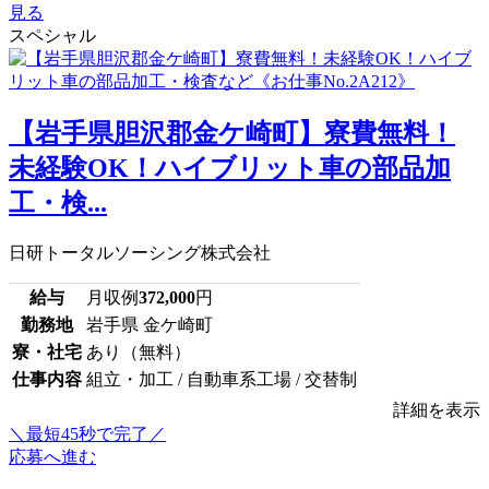
見る
スペシャル
【岩手県胆沢郡金ケ崎町】寮費無料！
未経験OK！ハイブリット車の部品加
工・検...
日研トータルソーシング株式会社
給与
月収例
372,000
円
勤務地
岩手県 金ケ崎町
寮・社宅
あり（無料）
仕事内容
組立・加工 / 自動車系工場 / 交替制
詳細を表示
＼最短45秒で完了／
応募へ進む