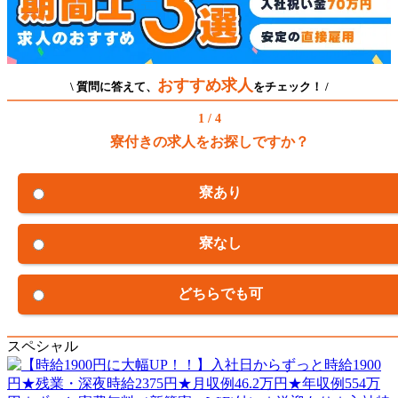
おすすめ求人
\ 質問に答えて、
をチェック！ /
1 / 4
寮付きの求人をお探しですか？
寮あり
寮なし
どちらでも可
スペシャル