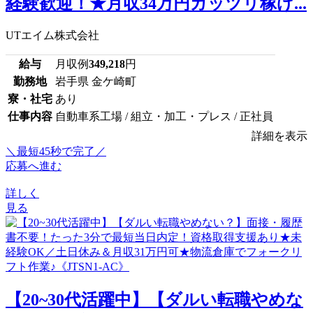
経験歓迎！★月収34万円ガッツリ稼げ...
UTエイム株式会社
給与
月収例
349,218
円
勤務地
岩手県 金ケ崎町
寮・社宅
あり
仕事内容
自動車系工場 / 組立・加工・プレス / 正社員
詳細を表示
＼最短45秒で完了／
応募へ進む
詳しく
見る
【20~30代活躍中】【ダルい転職やめな