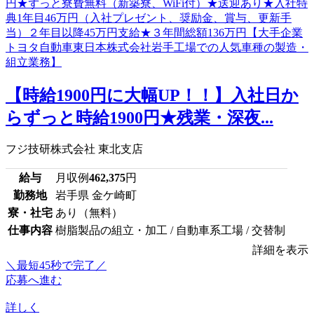
【時給1900円に大幅UP！！】入社日か
らずっと時給1900円★残業・深夜...
フジ技研株式会社 東北支店
給与
月収例
462,375
円
勤務地
岩手県 金ケ崎町
寮・社宅
あり（無料）
仕事内容
樹脂製品の組立・加工 / 自動車系工場 / 交替制
詳細を表示
＼最短45秒で完了／
応募へ進む
詳しく