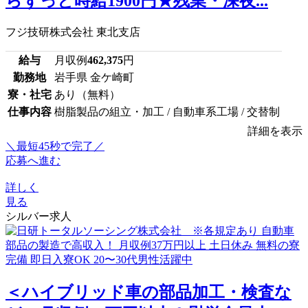
らずっと時給1900円★残業・深夜...
フジ技研株式会社 東北支店
給与
月収例
462,375
円
勤務地
岩手県 金ケ崎町
寮・社宅
あり（無料）
仕事内容
樹脂製品の組立・加工 / 自動車系工場 / 交替制
詳細を表示
＼最短45秒で完了／
応募へ進む
詳しく
見る
シルバー求人
＜ハイブリッド車の部品加工・検査な