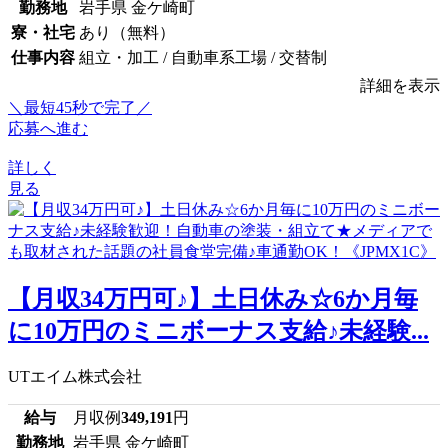
勤務地
岩手県 金ケ崎町
寮・社宅
あり（無料）
仕事内容
組立・加工 / 自動車系工場 / 交替制
詳細を表示
＼最短45秒で完了／
応募へ進む
詳しく
見る
【月収34万円可♪】土日休み☆6か月毎
に10万円のミニボーナス支給♪未経験...
UTエイム株式会社
給与
月収例
349,191
円
勤務地
岩手県 金ケ崎町