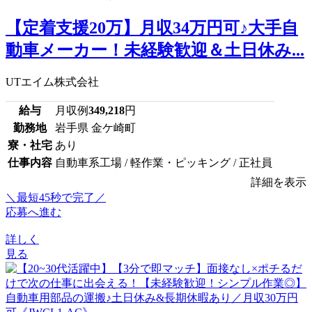
【定着支援20万】月収34万円可♪大手自
動車メーカー！未経験歓迎＆土日休み...
UTエイム株式会社
給与
月収例
349,218
円
勤務地
岩手県 金ケ崎町
寮・社宅
あり
仕事内容
自動車系工場 / 軽作業・ピッキング / 正社員
詳細を表示
＼最短45秒で完了／
応募へ進む
詳しく
見る