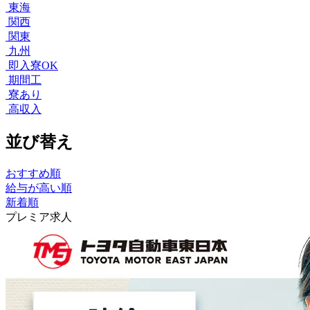
東海
関西
関東
九州
即入寮OK
期間工
寮あり
高収入
並び替え
おすすめ順
給与が高い順
新着順
プレミア求人