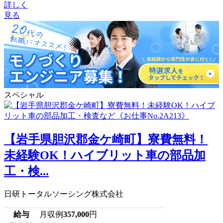
詳しく
見る
スペシャル
【岩手県胆沢郡金ケ崎町】寮費無料！
未経験OK！ハイブリット車の部品加
工・検...
日研トータルソーシング株式会社
給与
月収例
357,000
円