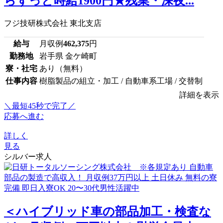
らずっと時給1900円★残業・深夜...
フジ技研株式会社 東北支店
給与
月収例
462,375
円
勤務地
岩手県 金ケ崎町
寮・社宅
あり（無料）
仕事内容
樹脂製品の組立・加工 / 自動車系工場 / 交替制
詳細を表示
＼最短45秒で完了／
応募へ進む
詳しく
見る
シルバー求人
＜ハイブリッド車の部品加工・検査な