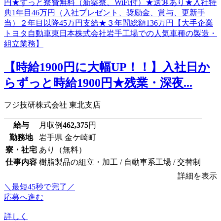
【時給1900円に大幅UP！！】入社日か
らずっと時給1900円★残業・深夜...
フジ技研株式会社 東北支店
給与
月収例
462,375
円
勤務地
岩手県 金ケ崎町
寮・社宅
あり（無料）
仕事内容
樹脂製品の組立・加工 / 自動車系工場 / 交替制
詳細を表示
＼最短45秒で完了／
応募へ進む
詳しく