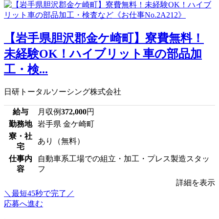
【岩手県胆沢郡金ケ崎町】寮費無料！
未経験OK！ハイブリット車の部品加
工・検...
日研トータルソーシング株式会社
給与
月収例
372,000
円
勤務地
岩手県 金ケ崎町
寮・社
あり（無料）
宅
仕事内
自動車系工場での組立・加工・プレス製造スタッ
容
フ
詳細を表示
＼最短45秒で完了／
応募へ進む