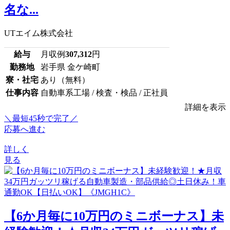
名な...
UTエイム株式会社
給与
月収例
307,312
円
勤務地
岩手県 金ケ崎町
寮・社宅
あり（無料）
仕事内容
自動車系工場 / 検査・検品 / 正社員
詳細を表示
＼最短45秒で完了／
応募へ進む
詳しく
見る
【6か月毎に10万円のミニボーナス】未