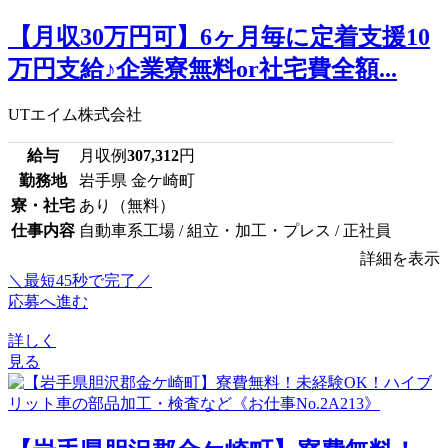
【月収30万円可】6ヶ月毎に定着支援10
万円支給♪企業寮無料or社宅費全額...
UTエイム株式会社
給与
月収例
307,312
円
勤務地
岩手県 金ケ崎町
寮・社宅
あり（無料）
仕事内容
自動車系工場 / 組立・加工・プレス / 正社員
詳細を表示
＼最短45秒で完了／
応募へ進む
詳しく
見る