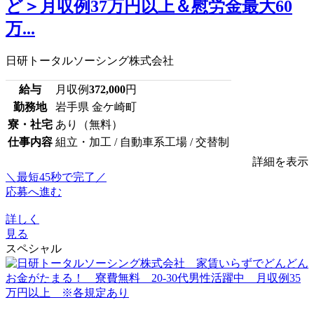
ど＞月収例37万円以上＆慰労金最大60
万...
日研トータルソーシング株式会社
給与
月収例
372,000
円
勤務地
岩手県 金ケ崎町
寮・社宅
あり（無料）
仕事内容
組立・加工 / 自動車系工場 / 交替制
詳細を表示
＼最短45秒で完了／
応募へ進む
詳しく
見る
スペシャル