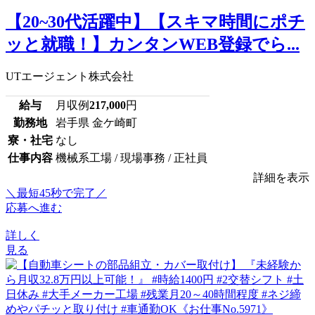
【20~30代活躍中】【スキマ時間にポチ
ッと就職！】カンタンWEB登録でら...
UTエージェント株式会社
給与
月収例
217,000
円
勤務地
岩手県 金ケ崎町
寮・社宅
なし
仕事内容
機械系工場 / 現場事務 / 正社員
詳細を表示
＼最短45秒で完了／
応募へ進む
詳しく
見る