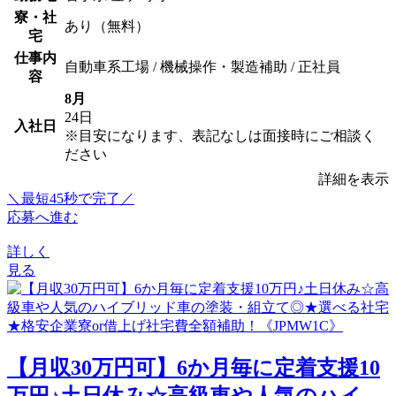
寮・社
あり（無料）
宅
仕事内
自動車系工場 / 機械操作・製造補助 / 正社員
容
8月
24日
入社日
※目安になります、表記なしは面接時にご相談く
ださい
詳細を表示
＼最短45秒で完了／
応募へ進む
詳しく
見る
【月収30万円可】6か月毎に定着支援10
万円♪土日休み☆高級車や人気のハイ...