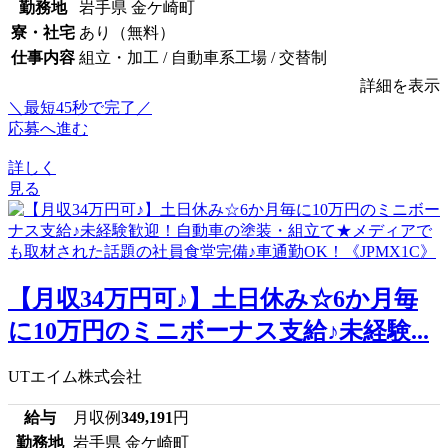
勤務地
岩手県 金ケ崎町
寮・社宅
あり（無料）
仕事内容
組立・加工 / 自動車系工場 / 交替制
詳細を表示
＼最短45秒で完了／
応募へ進む
詳しく
見る
【月収34万円可♪】土日休み☆6か月毎
に10万円のミニボーナス支給♪未経験...
UTエイム株式会社
給与
月収例
349,191
円
勤務地
岩手県 金ケ崎町