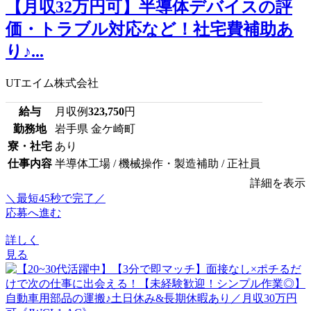
【月収32万円可】半導体デバイスの評
価・トラブル対応など！社宅費補助あ
り♪...
UTエイム株式会社
給与
月収例
323,750
円
勤務地
岩手県 金ケ崎町
寮・社宅
あり
仕事内容
半導体工場 / 機械操作・製造補助 / 正社員
詳細を表示
＼最短45秒で完了／
応募へ進む
詳しく
見る