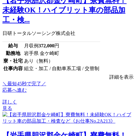
【岩手県胆沢郡金ケ崎町】寮費無料！
未経験OK！ハイブリット車の部品加
工・検...
日研トータルソーシング株式会社
給与
月収例
372,000
円
勤務地
岩手県 金ケ崎町
寮・社宅
あり（無料）
仕事内容
組立・加工 / 自動車系工場 / 交替制
詳細を表示
＼最短45秒で完了／
応募へ進む
詳しく
見る
【岩手県胆沢郡金ケ崎町】寮費無料！