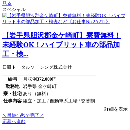
見る
スペシャル
【岩手県胆沢郡金ケ崎町】寮費無料！
未経験OK！ハイブリット車の部品加
工・検...
日研トータルソーシング株式会社
給与
月収例
372,000
円
勤務地
岩手県 金ケ崎町
寮・社宅
あり（無料）
仕事内容
組立・加工 / 自動車系工場 / 交替制
詳細を表示
＼最短45秒で完了／
応募へ進む