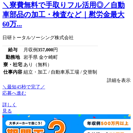
＼寮費無料で手取りフル活用◎／自動
車部品の加工・検査など｜慰労金最大
60万...
日研トータルソーシング株式会社
給与
月収例
357,000
円
勤務地
岩手県 金ケ崎町
寮・社宅
あり（無料）
仕事内容
組立・加工 / 自動車系工場 / 交替制
詳細を表示
＼最短45秒で完了／
応募へ進む
詳しく
見る