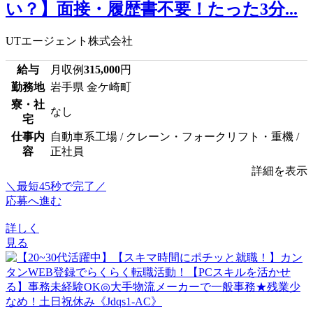
い？】面接・履歴書不要！たった3分...
UTエージェント株式会社
給与
月収例
315,000
円
勤務地
岩手県 金ケ崎町
寮・社
なし
宅
仕事内
自動車系工場 / クレーン・フォークリフト・重機 /
容
正社員
詳細を表示
＼最短45秒で完了／
応募へ進む
詳しく
見る