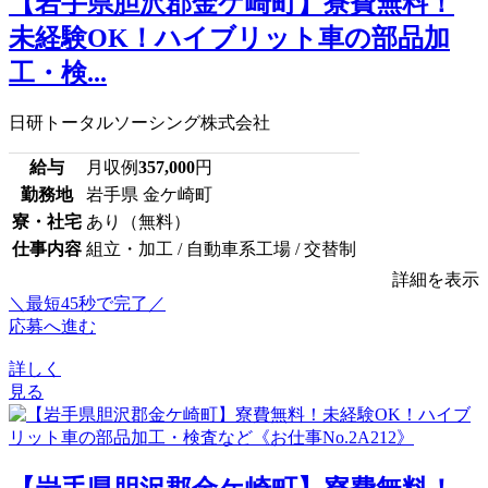
【岩手県胆沢郡金ケ崎町】寮費無料！
未経験OK！ハイブリット車の部品加
工・検...
日研トータルソーシング株式会社
給与
月収例
357,000
円
勤務地
岩手県 金ケ崎町
寮・社宅
あり（無料）
仕事内容
組立・加工 / 自動車系工場 / 交替制
詳細を表示
＼最短45秒で完了／
応募へ進む
詳しく
見る