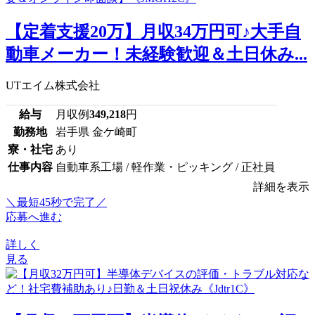
【定着支援20万】月収34万円可♪大手自
動車メーカー！未経験歓迎＆土日休み...
UTエイム株式会社
給与
月収例
349,218
円
勤務地
岩手県 金ケ崎町
寮・社宅
あり
仕事内容
自動車系工場 / 軽作業・ピッキング / 正社員
詳細を表示
＼最短45秒で完了／
応募へ進む
詳しく
見る