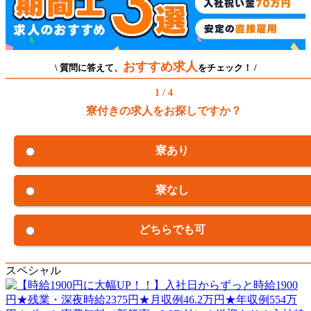
おすすめ求人
\ 質問に答えて、
をチェック！ /
1 / 4
寮付きの求人をお探しですか？
寮あり
寮なし
どちらでも可
スペシャル