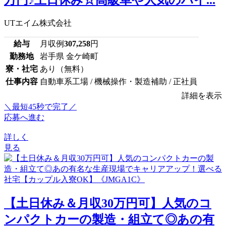
UTエイム株式会社
給与
月収例
307,258
円
勤務地
岩手県 金ケ崎町
寮・社宅
あり（無料）
仕事内容
自動車系工場 / 機械操作・製造補助 / 正社員
詳細を表示
＼最短45秒で完了／
応募へ進む
詳しく
見る
【土日休み＆月収30万円可】人気のコ
ンパクトカーの製造・組立て◎あの有