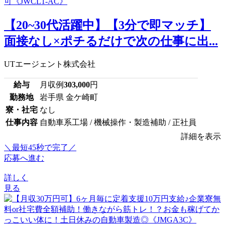
【20~30代活躍中】【3分で即マッチ】
面接なし×ポチるだけで次の仕事に出...
UTエージェント株式会社
給与
月収例
303,000
円
勤務地
岩手県 金ケ崎町
寮・社宅
なし
仕事内容
自動車系工場 / 機械操作・製造補助 / 正社員
詳細を表示
＼最短45秒で完了／
応募へ進む
詳しく
見る