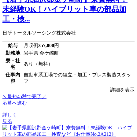
未経験OK！ハイブリット車の部品加
工・検...
日研トータルソーシング株式会社
給与
月収例
357,000
円
勤務地
岩手県 金ケ崎町
寮・社
あり（無料）
宅
仕事内
自動車系工場での組立・加工・プレス製造スタッ
容
フ
詳細を表示
＼最短45秒で完了／
応募へ進む
詳しく
見る