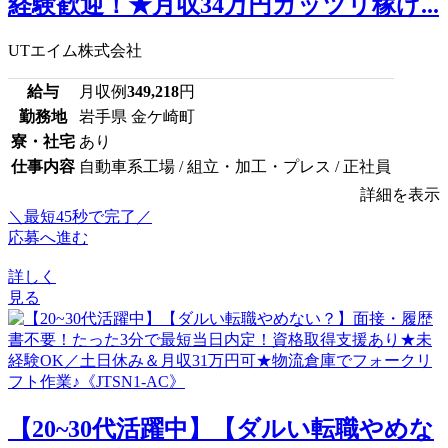
経験歓迎！★月収34万円ガッツリ稼げ...
UTエイム株式会社
給与
月収例
349,218
円
勤務地
岩手県 金ケ崎町
寮・社宅
あり
仕事内容
自動車系工場 / 組立・加工・プレス / 正社員
詳細を表示
＼最短45秒で完了／
応募へ進む
詳しく
見る
【20~30代活躍中】【ダルい転職やめな