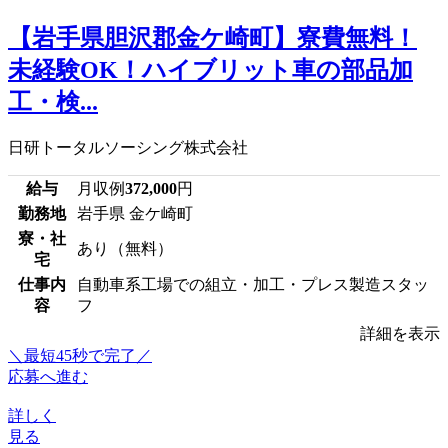
【岩手県胆沢郡金ケ崎町】寮費無料！
未経験OK！ハイブリット車の部品加
工・検...
日研トータルソーシング株式会社
給与
月収例
372,000
円
勤務地
岩手県 金ケ崎町
寮・社
あり（無料）
宅
仕事内
自動車系工場での組立・加工・プレス製造スタッ
容
フ
詳細を表示
＼最短45秒で完了／
応募へ進む
詳しく
見る