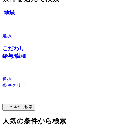
地域
選択
こだわり
給与/職種
選択
条件クリア
この条件で検索
人気の条件から検索