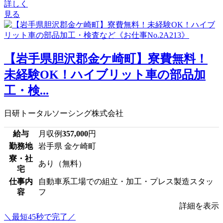
詳しく
見る
【岩手県胆沢郡金ケ崎町】寮費無料！
未経験OK！ハイブリット車の部品加
工・検...
日研トータルソーシング株式会社
給与
月収例
357,000
円
勤務地
岩手県 金ケ崎町
寮・社
あり（無料）
宅
仕事内
自動車系工場での組立・加工・プレス製造スタッ
容
フ
詳細を表示
＼最短45秒で完了／