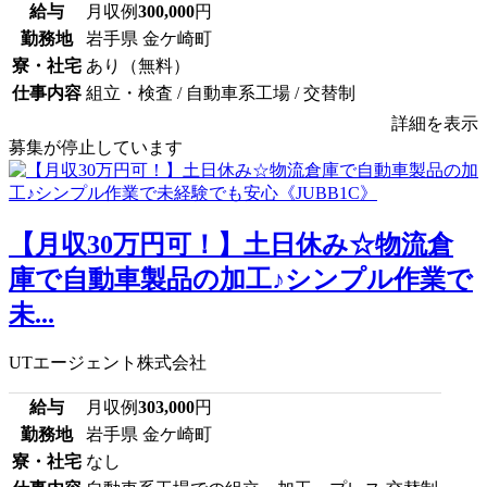
給与
月収例
300,000
円
勤務地
岩手県 金ケ崎町
寮・社宅
あり（無料）
仕事内容
組立・検査 / 自動車系工場 / 交替制
詳細を表示
募集が停止しています
【月収30万円可！】土日休み☆物流倉
庫で自動車製品の加工♪シンプル作業で
未...
UTエージェント株式会社
給与
月収例
303,000
円
勤務地
岩手県 金ケ崎町
寮・社宅
なし