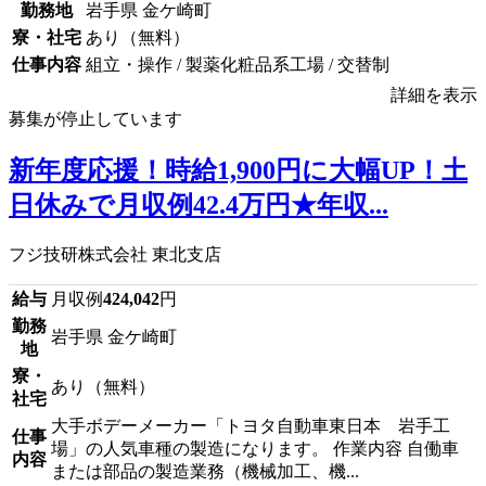
勤務地
岩手県 金ケ崎町
寮・社宅
あり（無料）
仕事内容
組立・操作 / 製薬化粧品系工場 / 交替制
詳細を表示
募集が停止しています
新年度応援！時給1,900円に大幅UP！土
日休みで月収例42.4万円★年収...
フジ技研株式会社 東北支店
給与
月収例
424,042
円
勤務
岩手県 金ケ崎町
地
寮・
あり（無料）
社宅
大手ボデーメーカー「トヨタ自動車東日本 岩手工
仕事
場」の人気車種の製造になります。 作業内容 自働車
内容
または部品の製造業務（機械加工、機...