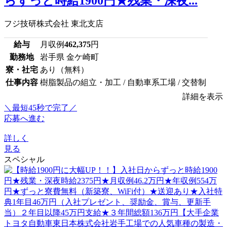
らずっと時給1900円★残業・深夜...
フジ技研株式会社 東北支店
給与
月収例
462,375
円
勤務地
岩手県 金ケ崎町
寮・社宅
あり（無料）
仕事内容
樹脂製品の組立・加工 / 自動車系工場 / 交替制
詳細を表示
＼最短45秒で完了／
応募へ進む
詳しく
見る
スペシャル