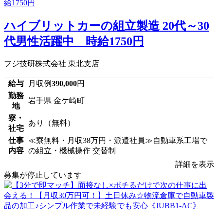
ハイブリットカーの組立製造 20代～30
代男性活躍中 時給1750円
フジ技研株式会社 東北支店
給与
月収例
390,000
円
勤務
岩手県 金ケ崎町
地
寮・
あり（無料）
社宅
仕事
≪寮無料・月収38万円・派遣社員≫自動車系工場で
内容
の組立・機械操作 交替制
詳細を表示
募集が停止しています