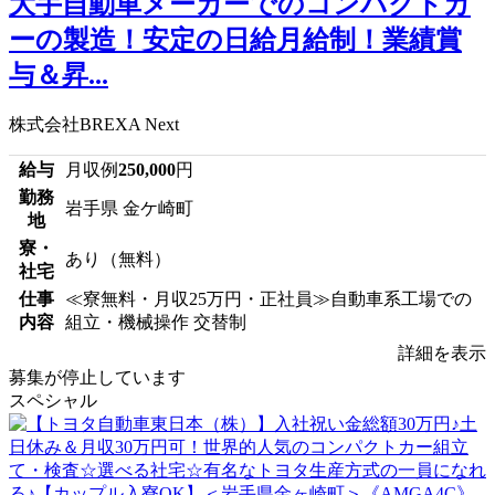
大手自動車メーカーでのコンパクトカ
ーの製造！安定の日給月給制！業績賞
与＆昇...
株式会社BREXA Next
給与
月収例
250,000
円
勤務
岩手県 金ケ崎町
地
寮・
あり（無料）
社宅
仕事
≪寮無料・月収25万円・正社員≫自動車系工場での
内容
組立・機械操作 交替制
詳細を表示
募集が停止しています
スペシャル