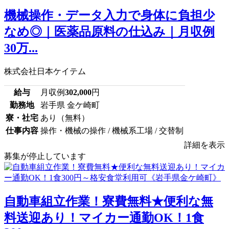
機械操作・データ入力で身体に負担少
なめ◎｜医薬品原料の仕込み｜月収例
30万...
株式会社日本ケイテム
給与
月収例
302,000
円
勤務地
岩手県 金ケ崎町
寮・社宅
あり（無料）
仕事内容
操作・機械の操作 / 機械系工場 / 交替制
詳細を表示
募集が停止しています
自動車組立作業！寮費無料★便利な無
料送迎あり！マイカー通勤OK！1食