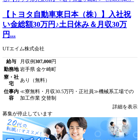
【トヨタ自動車東日本（株）】入社祝
い金総額30万円♪土日休み＆月収30万
円...
UTエイム株式会社
給与
月収例
307,000
円
勤務地
岩手県 金ケ崎町
寮・社
あり（無料）
宅
仕事内
≪寮無料・月収30.5万円・正社員≫機械系工場での
容
加工作業 交替制
詳細を表示
募集が停止しています