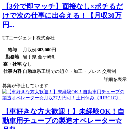
【3分で即マッチ】面接なし×ポチるだ
けで次の仕事に出会える！【月収30万
円...
UTエージェント株式会社
給与
月収例
303,000
円
勤務地
岩手県 金ケ崎町
寮・社宅
なし
仕事内容
自動車系工場での組立・加工・プレス 交替制
詳細を表示
募集が停止しています
【車好きな方大歓迎！】未経験OK！自
動車用チューブの製造オペレーター☆