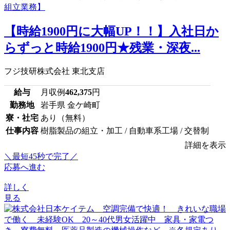
【時給1900円に大幅UP！！】入社日か
らずっと時給1900円★残業・深夜...
フジ技研株式会社 東北支店
給与
月収例
462,375
円
勤務地
岩手県 金ケ崎町
寮・社宅
あり（無料）
仕事内容
樹脂製品の組立・加工 / 自動車系工場 / 交替制
詳細を表示
＼最短45秒で完了／
応募へ進む
詳しく
見る