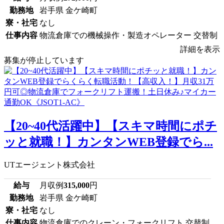
勤務地
岩手県 金ケ崎町
寮・社宅
なし
仕事内容
物流倉庫での機械操作・製造オペレーター 交替制
詳細を表示
募集が停止しています
【20~40代活躍中】【スキマ時間にポチ
ッと就職！】カンタンWEB登録でら...
UTエージェント株式会社
給与
月収例
315,000
円
勤務地
岩手県 金ケ崎町
寮・社宅
なし
仕事内容
物流倉庫でのクレーン・フォークリフト 交替制