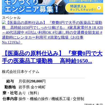
スペシャル
【医薬品の原料仕込み】 『寮費0円で大
手の医薬品工場勤務 高時給1650...
株式会社日本ケイテム
給与
月収例
298,000
円
勤務地
岩手県 金ケ崎町
寮・社宅
あり（無料）
仕事内容
操作・機械の操作 / 機械系工場 / 交替制