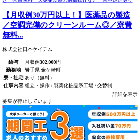
【月収例30万円以上！】医薬品の製造
／空調完備のクリーンルーム◎／寮費
無料...
株式会社日本ケイテム
給与
月収例
302,000
円
勤務地
岩手県 金ケ崎町
寮・社宅
あり（無料）
仕事内容
組立・操作 / 製薬化粧品系工場 / 交替制
詳細を表示
募集が停止しています