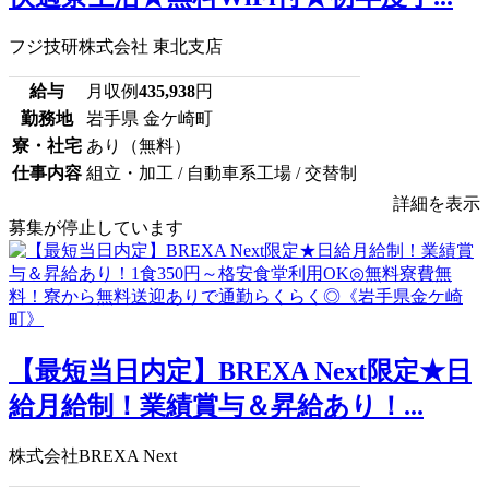
フジ技研株式会社 東北支店
給与
月収例
435,938
円
勤務地
岩手県 金ケ崎町
寮・社宅
あり（無料）
仕事内容
組立・加工 / 自動車系工場 / 交替制
詳細を表示
募集が停止しています
【最短当日内定】BREXA Next限定★日
給月給制！業績賞与＆昇給あり！...
株式会社BREXA Next