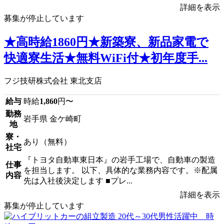
詳細を表示
募集が停止しています
★高時給1860円★新築寮、新品家電で
快適寮生活★無料WiFi付★初年度手...
フジ技研株式会社 東北支店
給与
時給
1,860
円〜
勤務
岩手県 金ケ崎町
地
寮・
あり（無料）
社宅
『トヨタ自動車東日本』の岩手工場で、自動車の製造
仕事
を担当します。 以下、具体的な業務内容です。※配属
内容
先は入社後決定します ■プレ...
詳細を表示
募集が停止しています