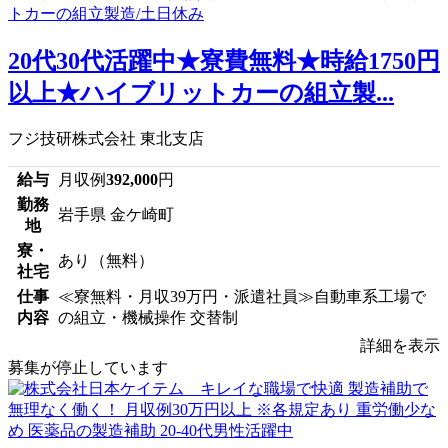
20代30代活躍中★寮費無料★時給1750円
以上★ハイブリットカーの組立製...
フジ技研株式会社 東北支店
給与
月収例
392,000
円
勤務
岩手県 金ケ崎町
地
寮・
あり（無料）
社宅
仕事
≪寮無料・月収39万円・派遣社員≫自動車系工場で
内容
の組立・機械操作 交替制
詳細を表示
募集が停止しています