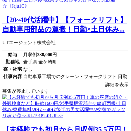
【20~40代活躍中】【フォークリフト】
自動車用部品の運搬！日勤×土日休み...
UTエージェント株式会社
給与
月収例
238,000
円
勤務地
岩手県 金ケ崎町
寮・社宅
なし
仕事内容
自動車系工場でのクレーン・フォークリフト 日勤
詳細を表示
募集が停止しています
【未経験でも初月から月収例35.5万円！