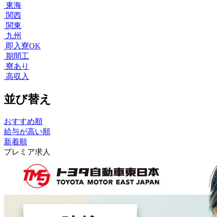
東海
関西
関東
九州
即入寮OK
期間工
寮あり
高収入
並び替え
おすすめ順
給与が高い順
新着順
プレミア求人