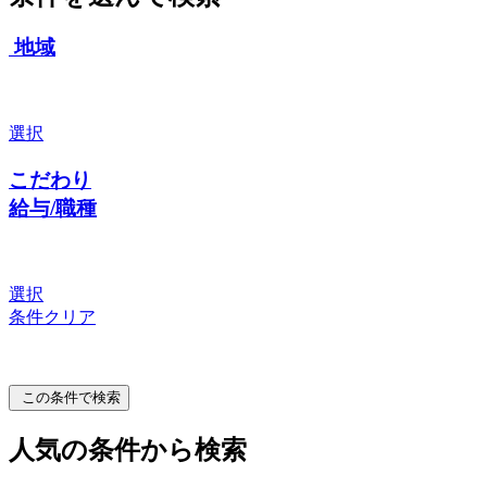
地域
選択
こだわり
給与/職種
選択
条件クリア
この条件で検索
人気の条件から検索