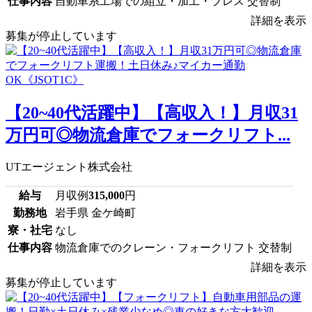
仕事内容
自動車系工場での組立・加工・プレス 交替制
詳細を表示
募集が停止しています
【20~40代活躍中】【高収入！】月収31
万円可◎物流倉庫でフォークリフト...
UTエージェント株式会社
給与
月収例
315,000
円
勤務地
岩手県 金ケ崎町
寮・社宅
なし
仕事内容
物流倉庫でのクレーン・フォークリフト 交替制
詳細を表示
募集が停止しています