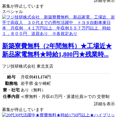
詳細を表示
募集が停止しています
スペシャル
新築寮費無料（2年間無料）★工場近★
新品家電無料★時給1,800円★残業時...
フジ技研株式会社 東北支店
給与
月収例
411,174
円
勤務地
岩手県 金ケ崎町
寮・社宅
あり（無料）
仕事内容
≪寮無料・月収41万円・派遣社員≫での 交替制
詳細を表示
募集が停止しています