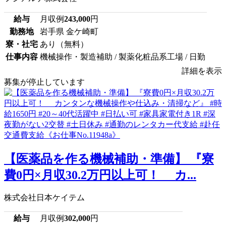
給与
月収例
243,000
円
勤務地
岩手県 金ケ崎町
寮・社宅
あり（無料）
仕事内容
機械操作・製造補助 / 製薬化粧品系工場 / 日勤
詳細を表示
募集が停止しています
【医薬品を作る機械補助・準備】 『寮
費0円×月収30.2万円以上可！ カ...
株式会社日本ケイテム
給与
月収例
302,000
円