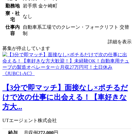
勤務地
岩手県 金ケ崎町
寮・社
なし
宅
仕事内
自動車系工場でのクレーン・フォークリフト 交替
容
制
詳細を表示
募集が停止しています
【3分で即マッチ】面接なし×ポチるだ
けで次の仕事に出会える！【車好きな
方大...
UTエージェント株式会社
給与
月収例
272,000
円