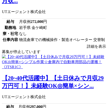
月収...
UTエージェント株式会社
給与
月収例
272,000
円
勤務地
岩手県 金ケ崎町
寮・社宅
なし
仕事内容
物流倉庫での機械操作・製造オペレーター 交替制
詳細を表示
募集が停止しています
【20~40代活躍中】【土日休みで月収29
万円可！】未経験OK◎簡単×シン...
UTエージェント株式会社
給与
月収例
297,000
円