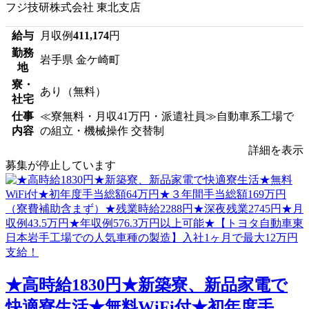
フジ技研株式会社 東北支店
給与
月収例
411,174
円
勤務
岩手県 金ケ崎町
地
寮・
あり（無料）
社宅
仕事
≪寮無料・月収41万円・派遣社員≫自動車系工場で
内容
の組立・機械操作 交替制
詳細を表示
募集が停止しています
★高時給1830円★新築寮、新品家電で
快適寮生活★無料WiFi付★初年度手...