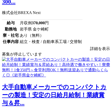
300...
株式会社BREXA Next
給与
月収例
370,000
円
勤務地
岩手県 金ケ崎町
寮・社宅
あり（無料）
仕事内容
組立・検査 / 自動車系工場 / 交替制
詳細を表示
募集が停止しています
大手自動車メーカーでのコンパクトカ
ーの製造！安定の日給月給制！業績賞
与＆昇...