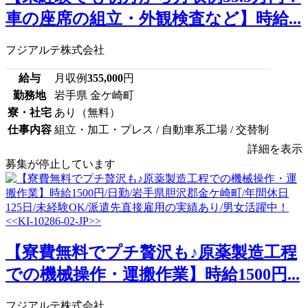
車の座席の組立・外観検査など】時給...
フジアルテ株式会社
給与
月収例
355,000
円
勤務地
岩手県 金ケ崎町
寮・社宅
あり（無料）
仕事内容
組立・加工・プレス / 自動車系工場 / 交替制
詳細を表示
募集が停止しています
【寮費無料でプチ贅沢も♪原薬製造工程
での機械操作・運搬作業】時給1500円...
フジアルテ株式会社