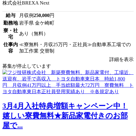
株式会社BREXA Next
給与
月収例
250,000
円
勤務地
岩手県 金ケ崎町
寮・社
あり（無料）
宅
仕事内
≪寮無料・月収25万円・正社員≫自動車系工場での
容
加工作業 交替制
詳細を表示
募集が停止しています
3月4月入社特典増額キャンペーン中！
嬉しい寮費無料★新品家電付きのお部
屋で...