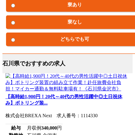
寮あり
寮なし
どちらでも可
石川県でおすすめの求人
【高時給1,900円！20代～40代の男性活躍中◎土日祝休
み】ボトリング装...
株式会社BREXA Next 求人番号：1114330
給与
月収例
340,000
円