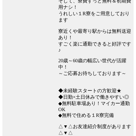
そして、寮費ずっと無料＆初期費
用ナシ！
うれしい１R寮をご用意しており
ます
寮近くや最寄り駅からは無料送迎
あり！
すごく楽に通勤できると好評です
♪
20歳～60歳の幅広い世代が活躍
中！
～ご応募お待ちしております～
◆未経験スタートの方歓迎★
◆日勤×土日休みで働きやすい◎
◆無料駐車場あり！マイカー通勤
OK
◆無料で住める１R寮完備
△▼△お友達紹介制度があります
△▼△