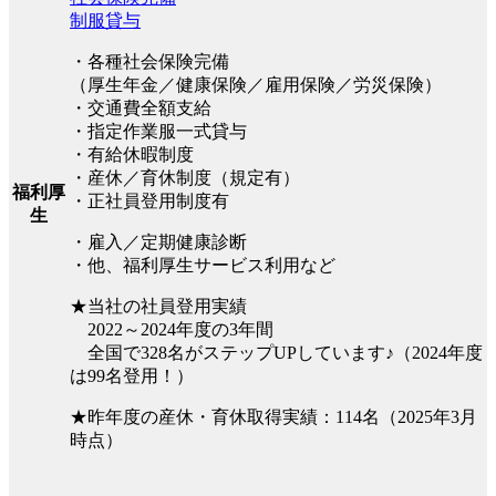
制服貸与
・各種社会保険完備
（厚生年金／健康保険／雇用保険／労災保険）
・交通費全額支給
・指定作業服一式貸与
・有給休暇制度
・産休／育休制度（規定有）
福利厚
・正社員登用制度有
生
・雇入／定期健康診断
・他、福利厚生サービス利用など
★当社の社員登用実績
2022～2024年度の3年間
全国で328名がステップUPしています♪（2024年度
は99名登用！）
★昨年度の産休・育休取得実績：114名（2025年3月
時点）