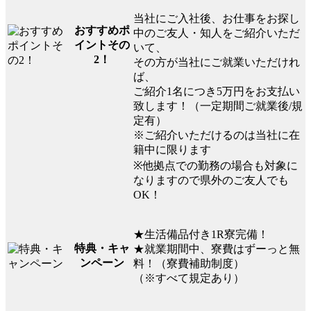
当社にご入社後、お仕事をお探し
おすすめポ
中のご友人・知人をご紹介いただ
イントその
いて、
2！
その方が当社にご就業いただけれ
ば、
ご紹介1名につき5万円をお支払い
致します！（一定期間ご就業後/規
定有）
※ご紹介いただけるのは当社に在
籍中に限ります
※他拠点での勤務の場合も対象に
なりますので県外のご友人でも
OK！
★生活備品付き1R寮完備！
特典・キャ
★就業期間中、寮費はずーっと無
ンペーン
料！（寮費補助制度）
（※すべて規定あり）