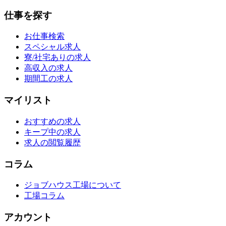
仕事を探す
お仕事検索
スペシャル求人
寮/社宅ありの求人
高収入の求人
期間工の求人
マイリスト
おすすめの求人
キープ中の求人
求人の閲覧履歴
コラム
ジョブハウス工場について
工場コラム
アカウント