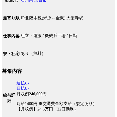
石川県
加賀市
勤務地
JR北陸本線(米原～金沢) 大聖寺駅
最寄り駅
組立・運搬 / 機械系工場 / 日勤
仕事内容
あり（無料）
寮・社宅
募集内容
週払い
日払い
月収例
246,000
円
給与詳
細
時給1400円 ※交通費全額支給（規定あり）
【月収例】24.6万円（22日勤務）