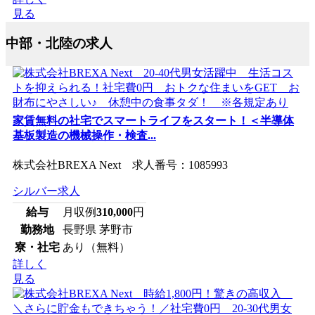
見る
中部・北陸の求人
家賃無料の社宅でスマートライフをスタート！＜半導体
基板製造の機械操作・検査...
株式会社BREXA Next 求人番号：1085993
シルバー求人
給与
月収例
310,000
円
勤務地
長野県 茅野市
寮・社宅
あり（無料）
詳しく
見る