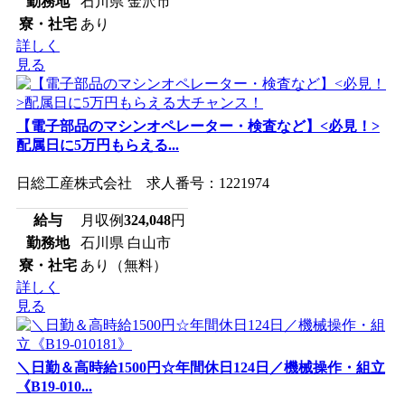
勤務地
石川県 金沢市
寮・社宅
あり
詳しく
見る
【電子部品のマシンオペレーター・検査など】<必見！>
配属日に5万円もらえる...
日総工産株式会社 求人番号：1221974
給与
月収例
324,048
円
勤務地
石川県 白山市
寮・社宅
あり（無料）
詳しく
見る
＼日勤＆高時給1500円☆年間休日124日／機械操作・組立
《B19-010...