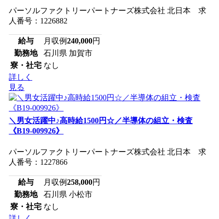
パーソルファクトリーパートナーズ株式会社 北日本 求
人番号：1226882
給与
月収例
240,000
円
勤務地
石川県 加賀市
寮・社宅
なし
詳しく
見る
＼男女活躍中♪高時給1500円☆／半導体の組立・検査
《B19-009926》
パーソルファクトリーパートナーズ株式会社 北日本 求
人番号：1227866
給与
月収例
258,000
円
勤務地
石川県 小松市
寮・社宅
なし
詳しく