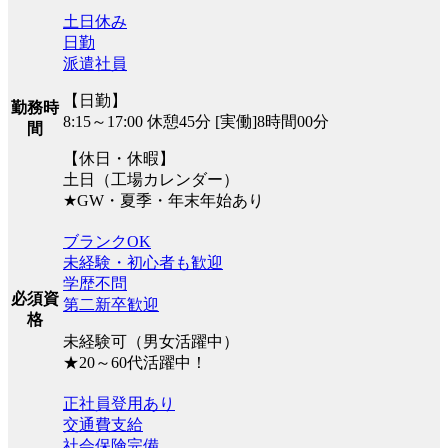
土日休み
日勤
派遣社員
【日勤】
勤務時
8:15～17:00 休憩45分 [実働]8時間00分
間
【休日・休暇】
土日（工場カレンダー）
★GW・夏季・年末年始あり
ブランクOK
未経験・初心者も歓迎
学歴不問
必須資
第二新卒歓迎
格
未経験可（男女活躍中）
★20～60代活躍中！
正社員登用あり
交通費支給
社会保険完備