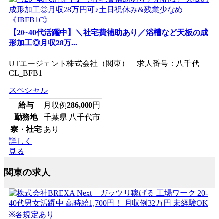
【20~40代活躍中】＼社宅費補助あり／浴槽など天板の成
形加工◎月収28万...
UTエージェント株式会社（関東） 求人番号：八千代
CL_BFB1
スペシャル
給与
月収例
286,000
円
勤務地
千葉県 八千代市
寮・社宅
あり
詳しく
見る
関東の求人