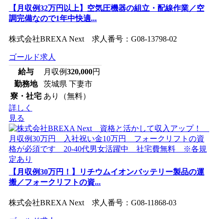
【月収例32万円以上】空気圧機器の組立・配線作業／空
調完備なので1年中快適...
株式会社BREXA Next 求人番号：G08-13798-02
ゴールド求人
給与
月収例
320,000
円
勤務地
茨城県 下妻市
寮・社宅
あり（無料）
詳しく
見る
【月収例30万円！】リチウムイオンバッテリー製品の運
搬／フォークリフトの資...
株式会社BREXA Next 求人番号：G08-11868-03