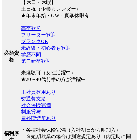
【休日・休暇】
土日祝（企業カレンダー）
★年末年始・GW・夏季休暇有
高卒歓迎
フリーター歓迎
ブランクOK
未経験・初心者も歓迎
必須資
学歴不問
格
第二新卒歓迎
未経験可（女性活躍中）
★20～40代前半の方が活躍中
正社員登用あり
交通費支給
社会保険完備
制服貸与
屋外喫煙所あり
・各種社会保険完備（入社初日から即加入）
福利厚
※短期就業の場合は別途規定あり（内定時に開
生