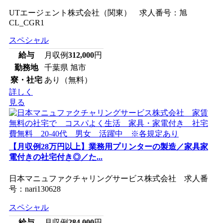
UTエージェント株式会社（関東） 求人番号：旭
CL_CGR1
スペシャル
給与
月収例
312,000
円
勤務地
千葉県 旭市
寮・社宅
あり（無料）
詳しく
見る
【月収例28万円以上】業務用プリンターの製造／家具家
電付きの社宅付き◎／た...
日本マニュファクチャリングサービス株式会社 求人番
号：nari130628
スペシャル
給与
月収例
284,000
円