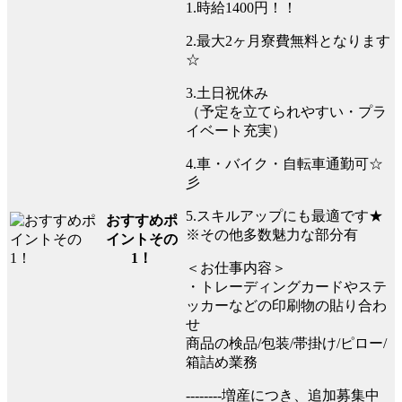
1.時給1400円！！
2.最大2ヶ月寮費無料となります
☆
3.土日祝休み
（予定を立てられやすい・プラ
イベート充実）
4.車・バイク・自転車通勤可☆
彡
5.スキルアップにも最適です★
おすすめポ
※その他多数魅力な部分有
イントその
1！
＜お仕事内容＞
・トレーディングカードやステ
ッカーなどの印刷物の貼り合わ
せ
商品の検品/包装/帯掛け/ピロー/
箱詰め業務
--------増産につき、追加募集中