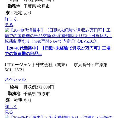
勤務地
千葉県 松戸市
寮・社宅
あり
詳しく
見る
【20~40代活躍中】【日勤×未経験で月収27万円可】工場
での製造機の部品...
UTエージェント株式会社（関東） 求人番号：市原第
5CL_LVZ1
スペシャル
給与
月収例
272,000
円
勤務地
千葉県 市原市
寮・社宅
あり
詳しく
見る