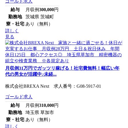
ゴールド求人
給与
月収例
300,000
円
勤務地
茨城県 茨城町
寮・社宅
あり（無料）
詳しく
見る
月収例31万円でガッツリ稼げる！社宅費無料！幅広い年
代の男女が活躍中♪未経...
株式会社BREXA Next 求人番号：G08-5917-01
ゴールド求人
給与
月収例
310,000
円
勤務地
埼玉県 草加市
寮・社宅
あり（無料）
詳しく