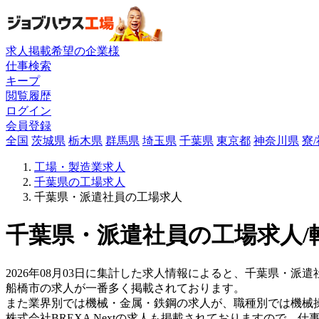
求人掲載希望の企業様
仕事検索
キープ
閲覧履歴
ログイン
会員登録
全国
茨城県
栃木県
群馬県
埼玉県
千葉県
東京都
神奈川県
寮
工場・製造業求人
千葉県の工場求人
千葉県・派遣社員の工場求人
千葉県・派遣社員の工場求人/
2026年08月03日に集計した求人情報によると、千葉県・派遣社
船橋市の求人が一番多く掲載されております。
また業界別では機械・金属・鉄鋼の求人が、職種別では機械
株式会社BREXA Nextの求人も掲載されておりますので、