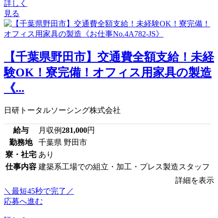
詳しく
見る
【千葉県野田市】交通費全額支給！未経
験OK！寮完備！オフィス用家具の製造
《...
日研トータルソーシング株式会社
給与
月収例
281,000
円
勤務地
千葉県 野田市
寮・社宅
あり
仕事内容
建築系工場での組立・加工・プレス製造スタッフ
詳細を表示
＼最短45秒で完了／
応募へ進む