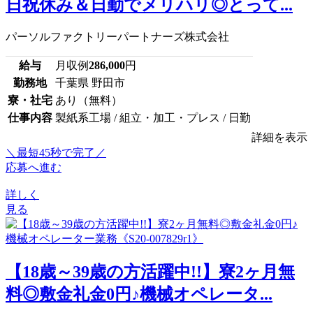
日祝休み＆日勤でメリハリ◎とって...
パーソルファクトリーパートナーズ株式会社
給与
月収例
286,000
円
勤務地
千葉県 野田市
寮・社宅
あり（無料）
仕事内容
製紙系工場 / 組立・加工・プレス / 日勤
詳細を表示
＼最短45秒で完了／
応募へ進む
詳しく
見る
【18歳～39歳の方活躍中!!】寮2ヶ月無
料◎敷金礼金0円♪機械オペレータ...