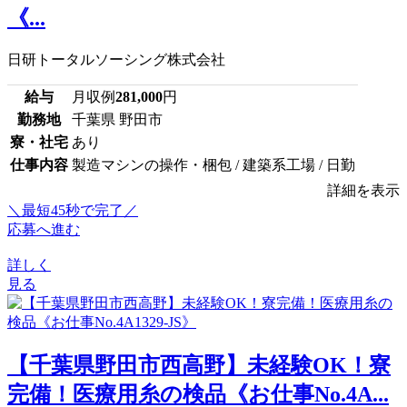
《...
日研トータルソーシング株式会社
給与
月収例
281,000
円
勤務地
千葉県 野田市
寮・社宅
あり
仕事内容
製造マシンの操作・梱包 / 建築系工場 / 日勤
詳細を表示
＼最短45秒で完了／
応募へ進む
詳しく
見る
【千葉県野田市西高野】未経験OK！寮
完備！医療用糸の検品《お仕事No.4A...