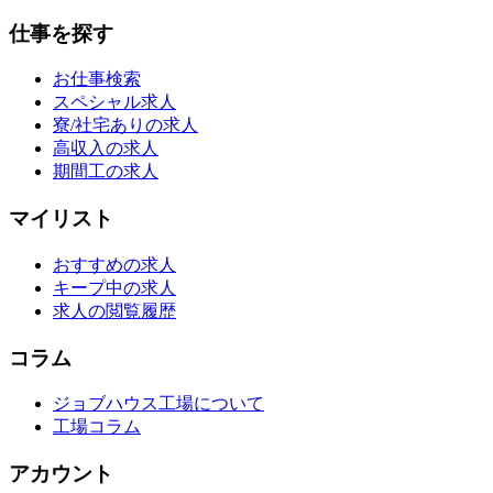
仕事を探す
お仕事検索
スペシャル求人
寮/社宅ありの求人
高収入の求人
期間工の求人
マイリスト
おすすめの求人
キープ中の求人
求人の閲覧履歴
コラム
ジョブハウス工場について
工場コラム
アカウント