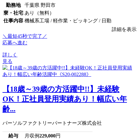
勤務地
千葉県 野田市
寮・社宅
あり（無料）
仕事内容
機械系工場 / 軽作業・ピッキング / 日勤
詳細を表示
＼最短45秒で完了／
応募へ進む
詳しく
見る
【18歳～39歳の方活躍中!!】未経験
OK！正社員登用実績あり！幅広い年
齢...
パーソルファクトリーパートナーズ株式会社
給与
月収例
229,000
円