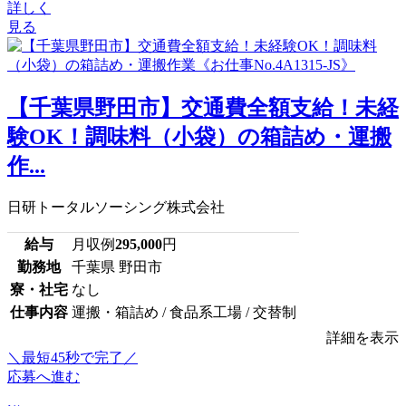
詳しく
見る
【千葉県野田市】交通費全額支給！未経
験OK！調味料（小袋）の箱詰め・運搬
作...
日研トータルソーシング株式会社
給与
月収例
295,000
円
勤務地
千葉県 野田市
寮・社宅
なし
仕事内容
運搬・箱詰め / 食品系工場 / 交替制
詳細を表示
＼最短45秒で完了／
応募へ進む