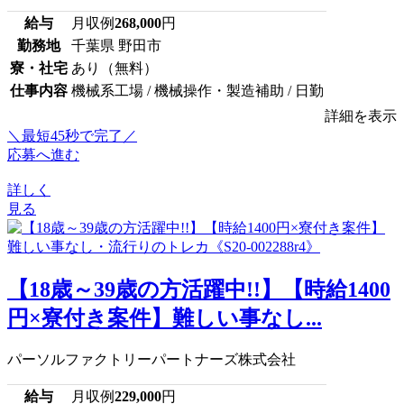
給与
月収例
268,000
円
勤務地
千葉県 野田市
寮・社宅
あり（無料）
仕事内容
機械系工場 / 機械操作・製造補助 / 日勤
詳細を表示
＼最短45秒で完了／
応募へ進む
詳しく
見る
【18歳～39歳の方活躍中!!】【時給1400
円×寮付き案件】難しい事なし...
パーソルファクトリーパートナーズ株式会社
給与
月収例
229,000
円