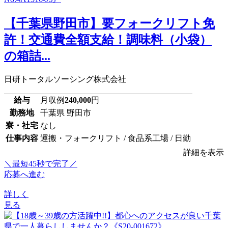
【千葉県野田市】要フォークリフト免
許！交通費全額支給！調味料（小袋）
の箱詰...
日研トータルソーシング株式会社
給与
月収例
240,000
円
勤務地
千葉県 野田市
寮・社宅
なし
仕事内容
運搬・フォークリフト / 食品系工場 / 日勤
詳細を表示
＼最短45秒で完了／
応募へ進む
詳しく
見る