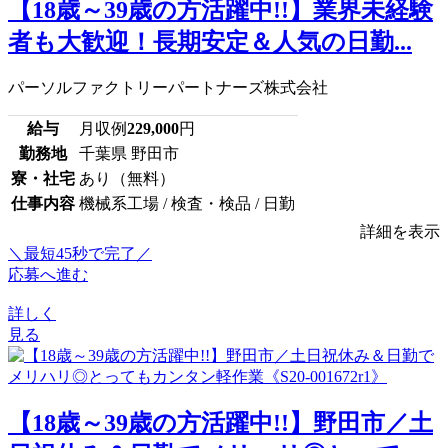
【18歳～39歳の方活躍中!!】業界未経験
者も大歓迎！長期安定＆人気の日勤...
パーソルファクトリーパートナーズ株式会社
給与
月収例
229,000
円
勤務地
千葉県 野田市
寮・社宅
あり（無料）
仕事内容
機械系工場 / 検査・検品 / 日勤
詳細を表示
＼最短45秒で完了／
応募へ進む
詳しく
見る
【18歳～39歳の方活躍中!!】野田市／土