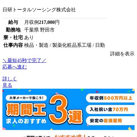
日研トータルソーシング株式会社
給与
月収例
217,000
円
勤務地
千葉県 野田市
寮・社宅
あり
仕事内容
検品・製造 / 製薬化粧品系工場 / 日勤
詳細を表示
＼最短45秒で完了／
応募へ進む
詳しく
見る