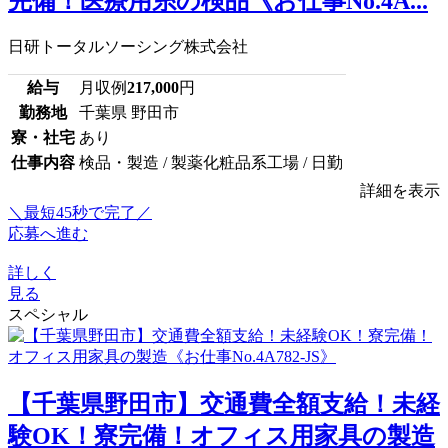
完備！医療用糸の検品《お仕事No.4A...
日研トータルソーシング株式会社
給与
月収例
217,000
円
勤務地
千葉県 野田市
寮・社宅
あり
仕事内容
検品・製造 / 製薬化粧品系工場 / 日勤
詳細を表示
＼最短45秒で完了／
応募へ進む
詳しく
見る
スペシャル
【千葉県野田市】交通費全額支給！未経
験OK！寮完備！オフィス用家具の製造