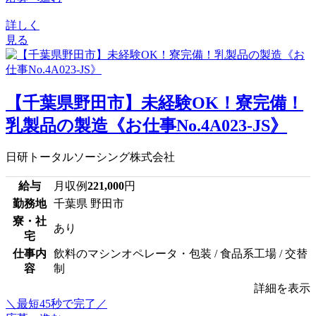
詳しく
見る
【千葉県野田市】未経験OK！寮完備！
乳製品の製造《お仕事No.4A023-JS》
日研トータルソーシング株式会社
給与
月収例
221,000
円
勤務地
千葉県 野田市
寮・社
あり
宅
仕事内
飲料のマシンオペレータ・包装 / 食品系工場 / 交替
容
制
詳細を表示
＼最短45秒で完了／