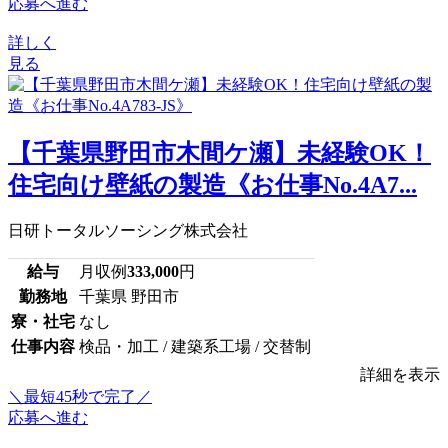
応募へ進む
詳しく
見る
【千葉県野田市木間ケ瀬】未経験OK！
住宅向け壁紙の製造《お仕事No.4A7...
日研トータルソーシング株式会社
給与
月収例
333,000
円
勤務地
千葉県 野田市
寮・社宅
なし
仕事内容
検品・加工 / 建築系工場 / 交替制
詳細を表示
＼最短45秒で完了／
応募へ進む