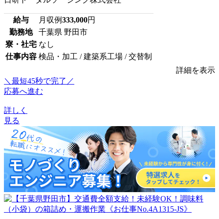
給与
月収例
333,000
円
勤務地
千葉県 野田市
寮・社宅
なし
仕事内容
検品・加工 / 建築系工場 / 交替制
詳細を表示
＼最短45秒で完了／
応募へ進む
詳しく
見る