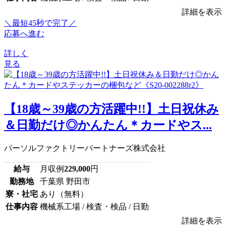
詳細を表示
＼最短45秒で完了／
応募へ進む
詳しく
見る
【18歳～39歳の方活躍中!!】土日祝休み
＆日勤だけ◎かんたん＊カードやス...
パーソルファクトリーパートナーズ株式会社
給与
月収例
229,000
円
勤務地
千葉県 野田市
寮・社宅
あり（無料）
仕事内容
機械系工場 / 検査・検品 / 日勤
詳細を表示