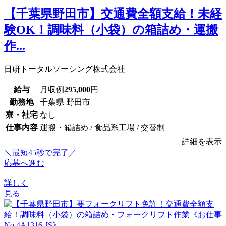
【千葉県野田市】交通費全額支給！未経
験OK！調味料（小袋）の箱詰め・運搬
作...
日研トータルソーシング株式会社
給与
月収例
295,000
円
勤務地
千葉県 野田市
寮・社宅
なし
仕事内容
運搬・箱詰め / 食品系工場 / 交替制
詳細を表示
＼最短45秒で完了／
応募へ進む
詳しく
見る