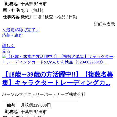
勤務地
千葉県 野田市
寮・社宅
あり（無料）
仕事内容
機械系工場 / 検査・検品 / 日勤
詳細を表示
＼最短45秒で完了／
応募へ進む
詳しく
見る
【18歳～39歳の方活躍中!!】【複数名募
集】キャラクタートレーディングカ...
パーソルファクトリーパートナーズ株式会社
給与
月収例
229,000
円
勤務地
千葉県 野田市