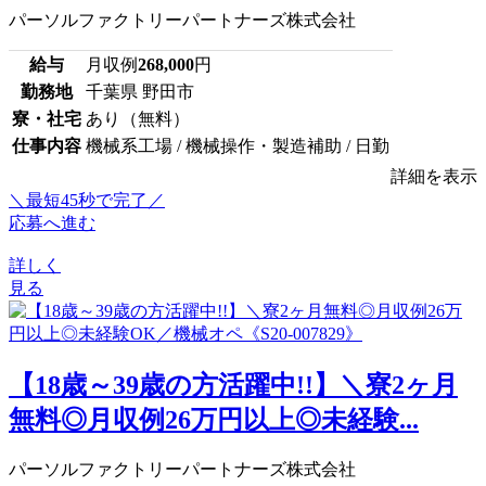
パーソルファクトリーパートナーズ株式会社
給与
月収例
268,000
円
勤務地
千葉県 野田市
寮・社宅
あり（無料）
仕事内容
機械系工場 / 機械操作・製造補助 / 日勤
詳細を表示
＼最短45秒で完了／
応募へ進む
詳しく
見る
【18歳～39歳の方活躍中!!】＼寮2ヶ月
無料◎月収例26万円以上◎未経験...
パーソルファクトリーパートナーズ株式会社