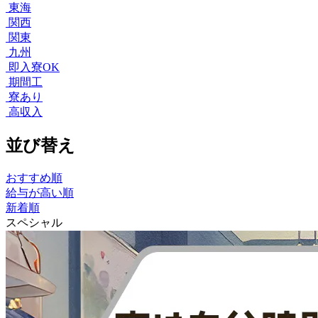
東海
関西
関東
九州
即入寮OK
期間工
寮あり
高収入
並び替え
おすすめ順
給与が高い順
新着順
スペシャル