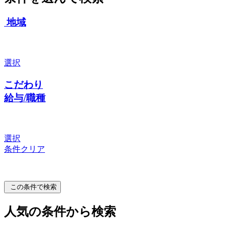
地域
選択
こだわり
給与/職種
選択
条件クリア
この条件で検索
人気の条件から検索