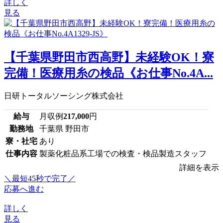
詳しく
見る
【千葉県野田市西高野】未経験OK！寮
完備！医療用糸の検品《お仕事No.4A...
日研トータルソーシング株式会社
給与
月収例
217,000
円
勤務地
千葉県 野田市
寮・社宅
あり
仕事内容
製薬化粧品系工場での検査・検品製造スタッフ
詳細を表示
＼最短45秒で完了／
応募へ進む
詳しく
見る