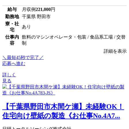
給与
月収例
221,000
円
勤務地
千葉県 野田市
寮・社
あり
宅
仕事内
飲料のマシンオペレータ・包装 / 食品系工場 / 交替
容
制
詳細を表示
＼最短45秒で完了／
応募へ進む
詳しく
見る
【千葉県野田市木間ケ瀬】未経験OK！
住宅向け壁紙の製造《お仕事No.4A7...
日研トータルソーシング株式会社