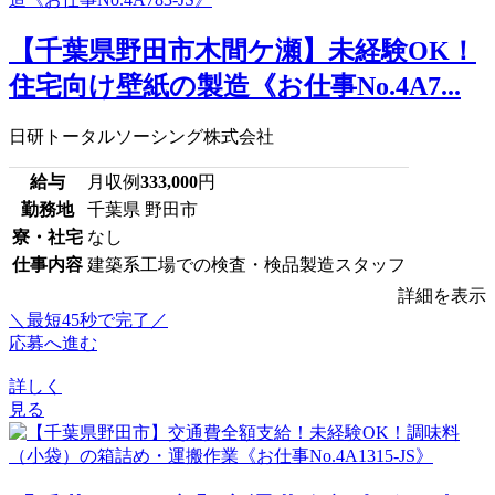
【千葉県野田市木間ケ瀬】未経験OK！
住宅向け壁紙の製造《お仕事No.4A7...
日研トータルソーシング株式会社
給与
月収例
333,000
円
勤務地
千葉県 野田市
寮・社宅
なし
仕事内容
建築系工場での検査・検品製造スタッフ
詳細を表示
＼最短45秒で完了／
応募へ進む
詳しく
見る