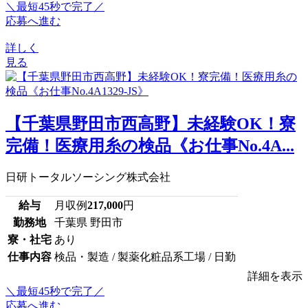
＼最短45秒で完了／
応募へ進む
詳しく
見る
【千葉県野田市西高野】未経験OK！寮
完備！医療用糸の検品《お仕事No.4A...
日研トータルソーシング株式会社
給与
月収例
217,000
円
勤務地
千葉県 野田市
寮・社宅
あり
仕事内容
検品・製造 / 製薬化粧品系工場 / 日勤
詳細を表示
＼最短45秒で完了／
応募へ進む