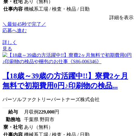
寮・社宅
あり（無料）
仕事内容
機械系工場 / 検査・検品 / 日勤
詳細を表示
＼最短45秒で完了／
応募へ進む
詳しく
見る
【18歳～39歳の方活躍中!!】寮費2ヶ月
無料で初期費用0円♪印刷物の検品...
パーソルファクトリーパートナーズ株式会社
給与
月収例
229,000
円
勤務地
千葉県 野田市
寮・社宅
あり（無料）
仕事内容
機械系工場 / 検査・検品 / 日勤