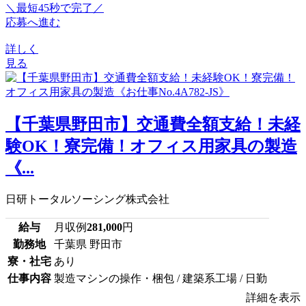
＼最短45秒で完了／
応募へ進む
詳しく
見る
【千葉県野田市】交通費全額支給！未経
験OK！寮完備！オフィス用家具の製造
《...
日研トータルソーシング株式会社
給与
月収例
281,000
円
勤務地
千葉県 野田市
寮・社宅
あり
仕事内容
製造マシンの操作・梱包 / 建築系工場 / 日勤
詳細を表示