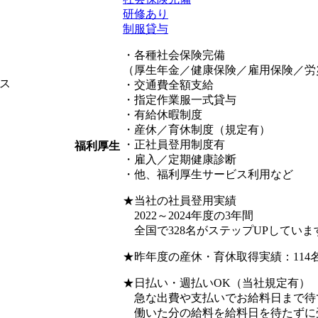
研修あり
制服貸与
・各種社会保険完備
（厚生年金／健康保険／雇用保険／労
ス
・交通費全額支給
・指定作業服一式貸与
・有給休暇制度
・産休／育休制度（規定有）
・正社員登用制度有
福利厚生
・雇入／定期健康診断
・他、福利厚生サービス利用など
★当社の社員登用実績
2022～2024年度の3年間
全国で328名がステップUPしています
★昨年度の産休・育休取得実績：114名
★日払い・週払いOK（当社規定有）
急な出費や支払いでお給料日まで待
働いた分の給料を給料日を待たずに