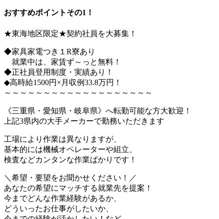
おすすめポイントその1！
★東海地区限定★契約社員を大募集！
◆家具家電つき１R寮あり
就業中は、家賃ず～っと無料！
◆正社員登用制度・実績あり！
◆高時給1500円×月収例33.8万円！
～～～～～～～～～～～～～～～～～～～
《三重県・愛知県・岐阜県》へ転勤可能な方大歓迎！
上記3県内の大手メーカーで勤務いただきます
工場により作業は異なりますが、
基本的には機械オペレーターや組立、
検査などカンタンな作業ばかりです！
＼希望・要望をお聞かせください！／
あなたの希望にマッチする就業先を提案！
今までどんな作業経験があるか、
どういったお仕事がしたいか、
今までの経験が活かしたい！など