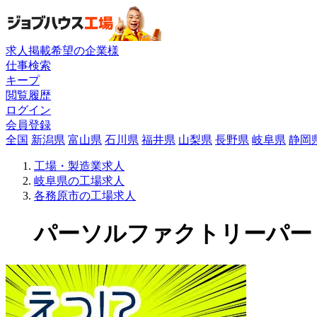
求人掲載希望の企業様
仕事検索
キープ
閲覧履歴
ログイン
会員登録
全国
新潟県
富山県
石川県
福井県
山梨県
長野県
岐阜県
静岡
工場・製造業求人
岐阜県の工場求人
各務原市の工場求人
パーソルファクトリーパートナ