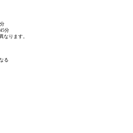
5分
間45分
異なります。
異なる