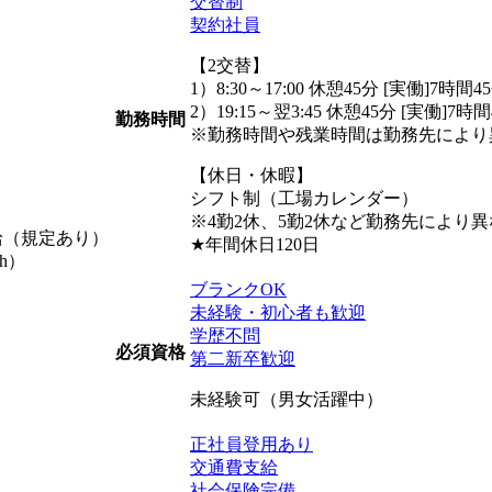
交替制
契約社員
【2交替】
1）8:30～17:00 休憩45分 [実働]7時間4
2）19:15～翌3:45 休憩45分 [実働]7時
勤務時間
※勤務時間や残業時間は勤務先により
【休日・休暇】
シフト制（工場カレンダー）
※4勤2休、5勤2休など勤務先により
支給（規定あり）
★年間休日120日
h）
ブランクOK
未経験・初心者も歓迎
学歴不問
必須資格
第二新卒歓迎
未経験可（男女活躍中）
正社員登用あり
交通費支給
社会保険完備