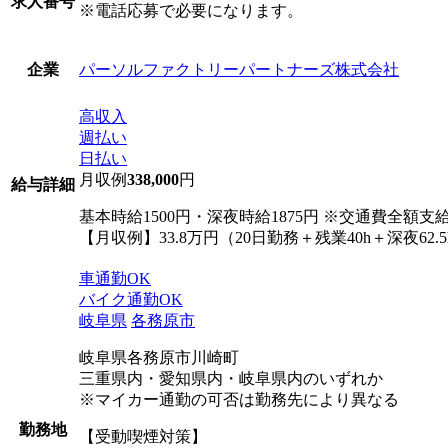
求人番号
※電話応募で必要になります。
パーソルファクトリーパートナーズ株式会社
企業
高収入
週払い
日払い
月収例
338,000
円
給与詳細
基本時給1500円・深夜時給1875円 ※交通費全額
【月収例】33.8万円（20日勤務＋残業40h＋深夜62.5
車通勤OK
バイク通勤OK
岐阜県
各務原市
岐阜県各務原市川崎町
三重県内・愛知県内・岐阜県内のいずれか
※マイカー通勤の可否は勤務先により異なる
勤務地
【受動喫煙対策】