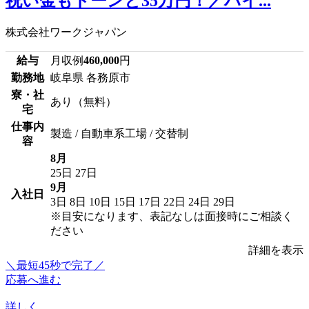
祝い金もドーンと35万円！／ハイ...
株式会社ワークジャパン
給与
月収例
460,000
円
勤務地
岐阜県 各務原市
寮・社
あり（無料）
宅
仕事内
製造 / 自動車系工場 / 交替制
容
8月
25日
27日
9月
入社日
3日
8日
10日
15日
17日
22日
24日
29日
※目安になります、表記なしは面接時にご相談く
ださい
詳細を表示
＼最短45秒で完了／
応募へ進む
詳しく