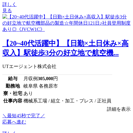
詳しく
見る
【20~40代活躍中】【日勤×土日休み×高
収入】駅徒歩3分の好立地で航空機...
UTエージェント株式会社
給与
月収例
305,000
円
勤務地
岐阜県 各務原市
寮・社宅
あり
仕事内容
機械系工場 / 組立・加工・プレス / 正社員
詳細を表示
＼最短45秒で完了／
応募へ進む