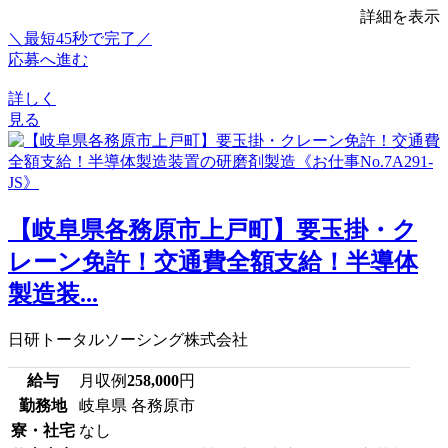
詳細を表示
＼最短45秒で完了／
応募へ進む
詳しく
見る
【岐阜県各務原市上戸町】要玉掛・ク
レーン免許！交通費全額支給！半導体
製造装...
日研トータルソーシング株式会社
給与
月収例
258,000
円
勤務地
岐阜県 各務原市
寮・社宅
なし