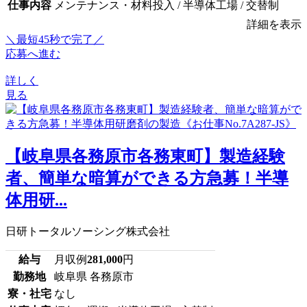
仕事内容
メンテナンス・材料投入 / 半導体工場 / 交替制
詳細を表示
＼最短45秒で完了／
応募へ進む
詳しく
見る
【岐阜県各務原市各務東町】製造経験
者、簡単な暗算ができる方急募！半導
体用研...
日研トータルソーシング株式会社
給与
月収例
281,000
円
勤務地
岐阜県 各務原市
寮・社宅
なし