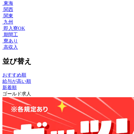
東海
関西
関東
九州
即入寮OK
期間工
寮あり
高収入
並び替え
おすすめ順
給与が高い順
新着順
ゴールド求人