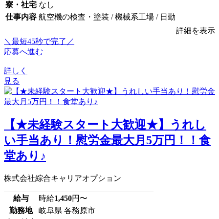
寮・社宅
なし
仕事内容
航空機の検査・塗装 / 機械系工場 / 日勤
詳細を表示
＼最短45秒で完了／
応募へ進む
詳しく
見る
【★未経験スタート大歓迎★】うれし
い手当あり！慰労金最大月5万円！！食
堂あり♪
株式会社綜合キャリアオプション
給与
時給
1,450
円〜
勤務地
岐阜県 各務原市