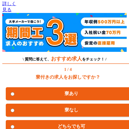
詳しく
見る
おすすめ求人
\ 質問に答えて、
をチェック！ /
1 / 4
寮付きの求人をお探しですか？
寮あり
寮なし
どちらでも可