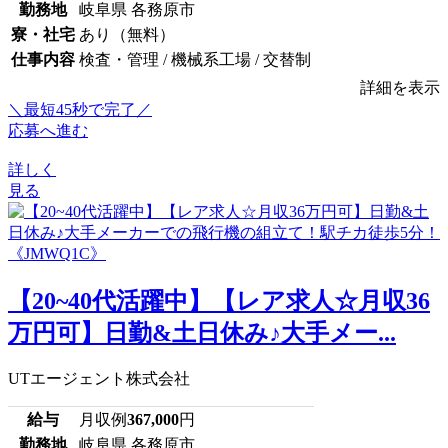
勤務地
岐阜県 各務原市
寮・社宅
あり（無料）
仕事内容
検査・管理 / 機械系工場 / 交替制
詳細を表示
＼最短45秒で完了／
応募へ進む
詳しく
見る
【20~40代活躍中】【レア求人☆月収36
万円可】日勤&土日休み♪大手メー...
UTエージェント株式会社
給与
月収例
367,000
円
勤務地
岐阜県 各務原市