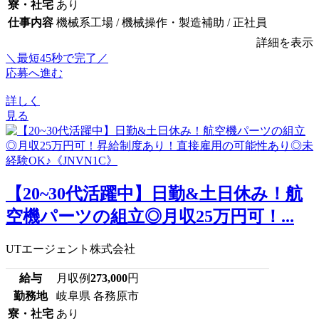
寮・社宅
あり
仕事内容
機械系工場 / 機械操作・製造補助 / 正社員
詳細を表示
＼最短45秒で完了／
応募へ進む
詳しく
見る
【20~30代活躍中】日勤&土日休み！航
空機パーツの組立◎月収25万円可！...
UTエージェント株式会社
給与
月収例
273,000
円
勤務地
岐阜県 各務原市
寮・社宅
あり