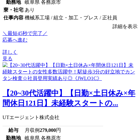
勤務地
岐阜県 各務原市
寮・社宅
あり
仕事内容
機械系工場 / 組立・加工・プレス / 正社員
詳細を表示
＼最短45秒で完了／
応募へ進む
詳しく
見る
【20~30代活躍中】【日勤×土日休み×年
間休日121日】未経験スタートの...
UTエージェント株式会社
給与
月収例
279,000
円
勤務地
岐阜県 各務原市