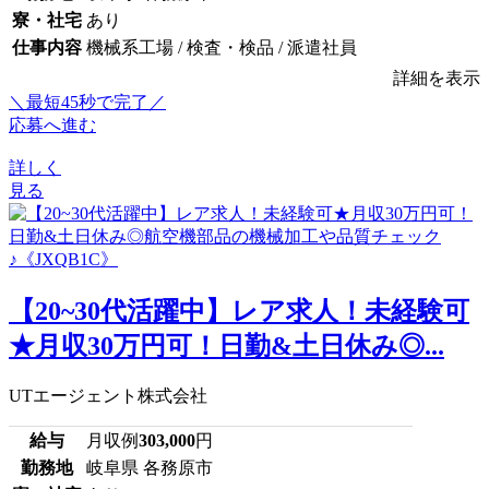
寮・社宅
あり
仕事内容
機械系工場 / 検査・検品 / 派遣社員
詳細を表示
＼最短45秒で完了／
応募へ進む
詳しく
見る
【20~30代活躍中】レア求人！未経験可
★月収30万円可！日勤&土日休み◎...
UTエージェント株式会社
給与
月収例
303,000
円
勤務地
岐阜県 各務原市