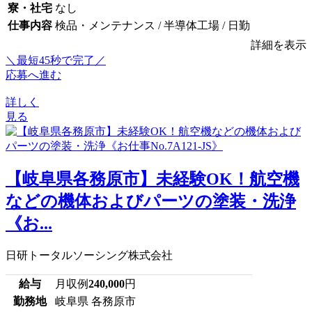
寮・社宅
なし
仕事内容
検品・メンテナンス / 半導体工場 / 日勤
詳細を表示
＼最短45秒で完了／
応募へ進む
詳しく
見る
【岐阜県各務原市】未経験OK！航空機
などの機体およびパーツの塗装・洗浄
《お...
日研トータルソーシング株式会社
給与
月収例
240,000
円
勤務地
岐阜県 各務原市