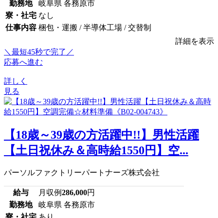
勤務地
岐阜県 各務原市
寮・社宅
なし
仕事内容
梱包・運搬 / 半導体工場 / 交替制
詳細を表示
＼最短45秒で完了／
応募へ進む
詳しく
見る
【18歳～39歳の方活躍中!!】男性活躍
【土日祝休み＆高時給1550円】空...
パーソルファクトリーパートナーズ株式会社
給与
月収例
286,000
円
勤務地
岐阜県 各務原市
寮・社宅
あり