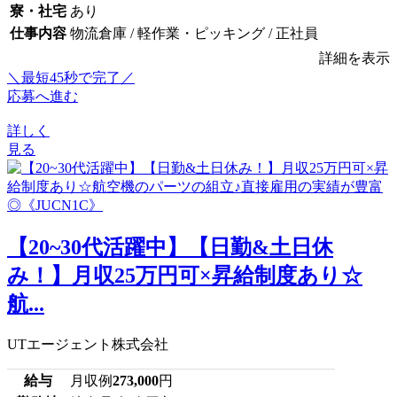
寮・社宅
あり
仕事内容
物流倉庫 / 軽作業・ピッキング / 正社員
詳細を表示
＼最短45秒で完了／
応募へ進む
詳しく
見る
【20~30代活躍中】【日勤&土日休
み！】月収25万円可×昇給制度あり☆
航...
UTエージェント株式会社
給与
月収例
273,000
円