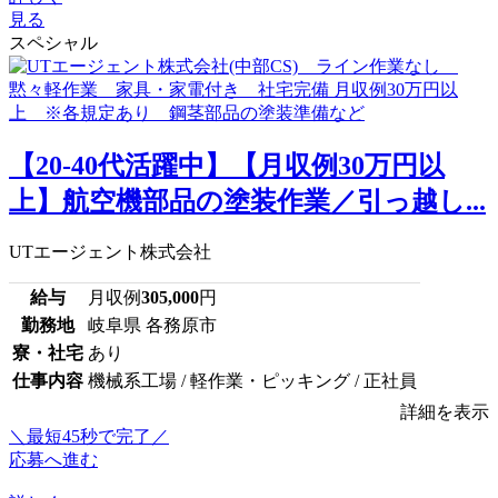
見る
スペシャル
【20-40代活躍中】【月収例30万円以
上】航空機部品の塗装作業／引っ越し...
UTエージェント株式会社
給与
月収例
305,000
円
勤務地
岐阜県 各務原市
寮・社宅
あり
仕事内容
機械系工場 / 軽作業・ピッキング / 正社員
詳細を表示
＼最短45秒で完了／
応募へ進む