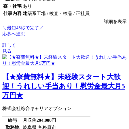
寮・社宅
あり
仕事内容
建築系工場 / 検査・検品 / 正社員
詳細を表示
＼最短45秒で完了／
応募へ進む
詳しく
見る
【★寮費無料★】未経験スタート大歓
迎！うれしい手当あり！慰労金最大月5
万円★
株式会社綜合キャリアオプション
給与
月収例
294,000
円
勤務地
岐阜県 各務原市