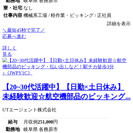
勤務地
岐阜県 各務原市
寮・社宅
なし
仕事内容
機械系工場 / 軽作業・ピッキング / 正社員
詳細を表示
＼最短45秒で完了／
応募へ進む
詳しく
見る
【20~30代活躍中】【日勤×土日休み】
未経験歓迎☆航空機部品のピッキング...
UTエージェント株式会社
給与
月収例
251,000
円
勤務地
岐阜県 各務原市