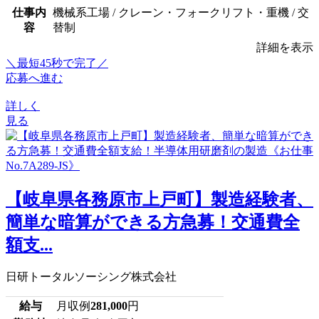
仕事内
機械系工場 / クレーン・フォークリフト・重機 / 交
容
替制
詳細を表示
＼最短45秒で完了／
応募へ進む
詳しく
見る
【岐阜県各務原市上戸町】製造経験者、
簡単な暗算ができる方急募！交通費全
額支...
日研トータルソーシング株式会社
給与
月収例
281,000
円