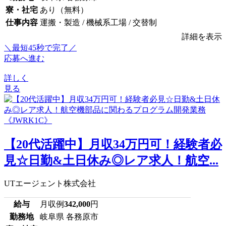
寮・社宅
あり（無料）
仕事内容
運搬・製造 / 機械系工場 / 交替制
詳細を表示
＼最短45秒で完了／
応募へ進む
詳しく
見る
【20代活躍中】月収34万円可！経験者必
見☆日勤&土日休み◎レア求人！航空...
UTエージェント株式会社
給与
月収例
342,000
円
勤務地
岐阜県 各務原市