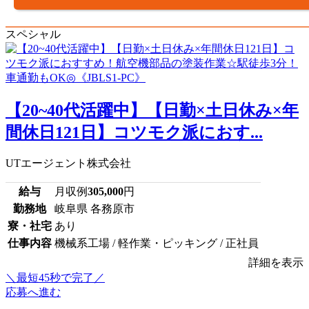
スペシャル
【20~40代活躍中】【日勤×土日休み×年
間休日121日】コツモク派におす...
UTエージェント株式会社
給与
月収例
305,000
円
勤務地
岐阜県 各務原市
寮・社宅
あり
仕事内容
機械系工場 / 軽作業・ピッキング / 正社員
詳細を表示
＼最短45秒で完了／
応募へ進む