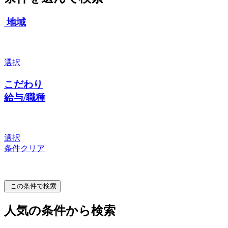
地域
選択
こだわり
給与/職種
選択
条件クリア
この条件で検索
人気の条件から検索