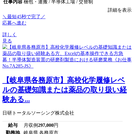
仕事内容
梱包・運搬 / 半導体工場 / 交替制
詳細を表示
＼最短45秒で完了／
応募へ進む
詳しく
見る
【岐阜県各務原市】高校化学履修レベ
ルの基礎知識または薬品の取り扱い経
験ある...
日研トータルソーシング株式会社
給与
月収例
297,000
円
勤務地
岐阜県 各務原市