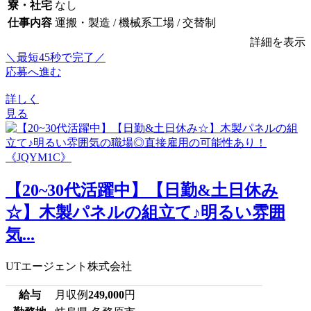
寮・社宅
なし
仕事内容
運搬・製造 / 機械系工場 / 交替制
詳細を表示
＼最短45秒で完了／
応募へ進む
詳しく
見る
【20~30代活躍中】【日勤&土日休み
☆】木製パネルの組立て♪明るい雰囲
気...
UTエージェント株式会社
給与
月収例
249,000
円