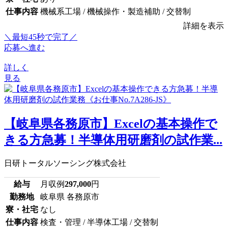
仕事内容
機械系工場 / 機械操作・製造補助 / 交替制
詳細を表示
＼最短45秒で完了／
応募へ進む
詳しく
見る
【岐阜県各務原市】Excelの基本操作で
きる方急募！半導体用研磨剤の試作業...
日研トータルソーシング株式会社
給与
月収例
297,000
円
勤務地
岐阜県 各務原市
寮・社宅
なし
仕事内容
検査・管理 / 半導体工場 / 交替制