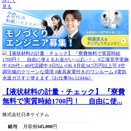
詳しく
見る
【液状材料の計量・チェック】 『寮費
無料で実質時給1700円！ 自由に使...
株式会社日本ケイテム
給与
月収例
345,000
円