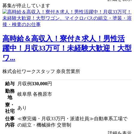
募集が停止しています
高時給＆高収入！寮付き求人！男性活
躍中！月収33万可！未経験大歓迎！大型
ワ...
株式会社ワークスタッフ 奈良営業所
給与
月収例
330,000
円
勤務
岐阜県 各務原市
地
寮・
あり
社宅
仕事
≪寮完備・月収33万円・派遣社員≫自動車系工場で
内容
の組立・機械操作 交替制
詳細を表示