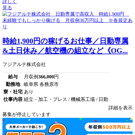
詳しく
見る
時給1,900円の稼げるお仕事／日勤専属
&土日休み／航空機の組立など《OG...
フジアルテ株式会社
給与
月収例
366,000
円
勤務地
岐阜県 各務原市
寮・社宅
あり
仕事内容
組立・加工・プレス / 機械系工場 / 日勤
詳細を表示
募集が停止しています