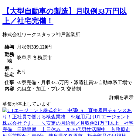
【大型自動車の製造】月収例33万円以
上／社宅完備！
株式会社ワークスタッフ神戸営業所
給与
月収例
339,120
円
勤務
岐阜県 各務原市
地
寮・
あり
社宅
仕事
≪寮完備・月収33.5万円・派遣社員≫自動車系工場で
内容
の組立・加工・プレス 交替制
詳細を表示
募集が停止しています