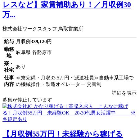
レスなど】家賃補助あり！／月収例30
万...
株式会社ワークスタッフ 鳥取営業所
給与
月収例
339,120
円
勤務
岐阜県 各務原市
地
寮・
あり
社宅
仕事
≪寮完備・月収33.5万円・派遣社員≫自動車系工場で
内容
の機械操作・製造オペレーター 交替制
詳細を表示
募集が停止しています
【月収例55万円！未経験から稼げる