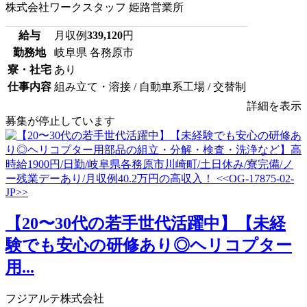
株式会社ワークスタッフ 姫路営業所
給与
月収例
339,120
円
勤務地
岐阜県 各務原市
寮・社宅
あり
仕事内容
組み立て・溶接 / 自動車系工場 / 交替制
詳細を表示
募集が停止しています
【20〜30代の若手世代活躍中】【未経
験でも安心の研修あり◎ヘリコプター
用...
フジアルテ株式会社