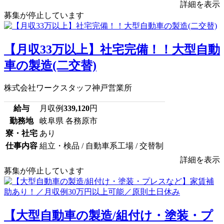
詳細を表示
募集が停止しています
【月収33万以上】社宅完備！！大型自動
車の製造(二交替)
株式会社ワークスタッフ神戸営業所
給与
月収例
339,120
円
勤務地
岐阜県 各務原市
寮・社宅
あり
仕事内容
組立・検品 / 自動車系工場 / 交替制
詳細を表示
募集が停止しています
【大型自動車の製造/組付け・塗装・プ