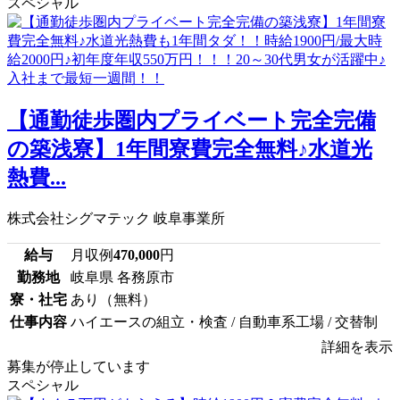
スペシャル
【通勤徒歩圏内プライベート完全完備
の築浅寮】1年間寮費完全無料♪水道光
熱費...
株式会社シグマテック 岐阜事業所
給与
月収例
470,000
円
勤務地
岐阜県 各務原市
寮・社宅
あり（無料）
仕事内容
ハイエースの組立・検査 / 自動車系工場 / 交替制
詳細を表示
募集が停止しています
スペシャル