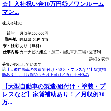
☆】入社祝い金10万円◎／ワンルーム
マン...
株式会社JC
給与
月収例
550,000
円
勤務地
岐阜県 各務原市
寮・社宅
あり（無料）
仕事内容
カーナビの組立・加工 / 自動車系工場 / 交替制
詳細を表示
募集が停止しています
【大型自動車の製造/組付け・塗装・プ
レスなど】家賃補助あり！／月収例30
万...