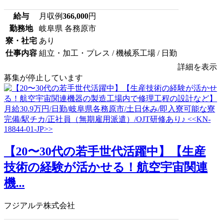
給与
月収例
366,000
円
勤務地
岐阜県 各務原市
寮・社宅
あり
仕事内容
組立・加工・プレス / 機械系工場 / 日勤
詳細を表示
募集が停止しています
【20〜30代の若手世代活躍中】【生産
技術の経験が活かせる！航空宇宙関連
機...
フジアルテ株式会社