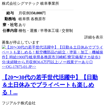
株式会社シグマテック 岐阜事業所
給与
月収例
350,000
円
勤務地
岐阜県 各務原市
寮・社宅
あり
仕事内容
梱包・運搬 / 半導体工場 / 交替制
詳細を表示
募集が停止しています
【20〜30代の若手世代活躍中】【日勤
＆土日休みでプライベートも楽しめ
る！...
フジアルテ株式会社