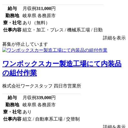
給与
月収例
311,000
円
勤務地
岐阜県 各務原市
寮・社宅
あり（無料）
仕事内容
組立・加工・プレス / 機械系工場 / 日勤
詳細を表示
募集が停止しています
ワンボックスカー製造工場にて内装品
の組付作業
株式会社ワークスタッフ 四日市営業所
給与
月収例
339,000
円
勤務地
岐阜県 各務原市
寮・社宅
あり
仕事内容
組立 / 自動車系工場 / 交替制
詳細を表示