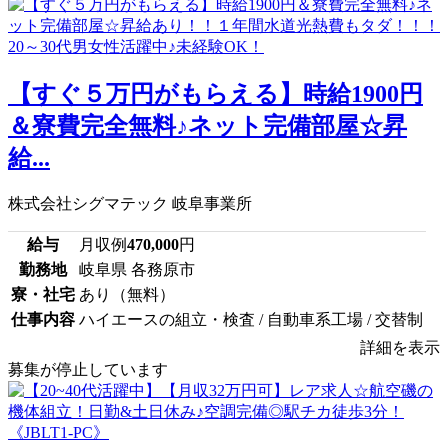
【すぐ５万円がもらえる】時給1900円
＆寮費完全無料♪ネット完備部屋☆昇
給...
株式会社シグマテック 岐阜事業所
給与
月収例
470,000
円
勤務地
岐阜県 各務原市
寮・社宅
あり（無料）
仕事内容
ハイエースの組立・検査 / 自動車系工場 / 交替制
詳細を表示
募集が停止しています