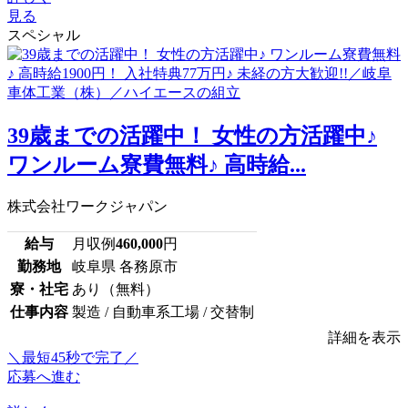
見る
スペシャル
39歳までの活躍中！ 女性の方活躍中♪
ワンルーム寮費無料♪ 高時給...
株式会社ワークジャパン
給与
月収例
460,000
円
勤務地
岐阜県 各務原市
寮・社宅
あり（無料）
仕事内容
製造 / 自動車系工場 / 交替制
詳細を表示
＼最短45秒で完了／
応募へ進む