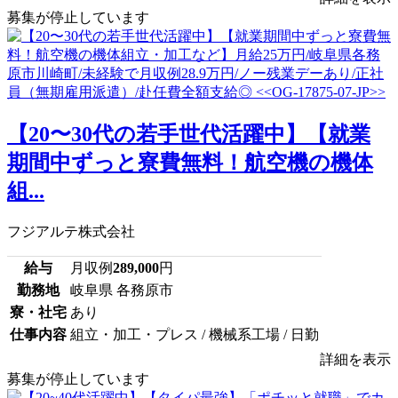
募集が停止しています
【20〜30代の若手世代活躍中】【就業
期間中ずっと寮費無料！航空機の機体
組...
フジアルテ株式会社
給与
月収例
289,000
円
勤務地
岐阜県 各務原市
寮・社宅
あり
仕事内容
組立・加工・プレス / 機械系工場 / 日勤
詳細を表示
募集が停止しています