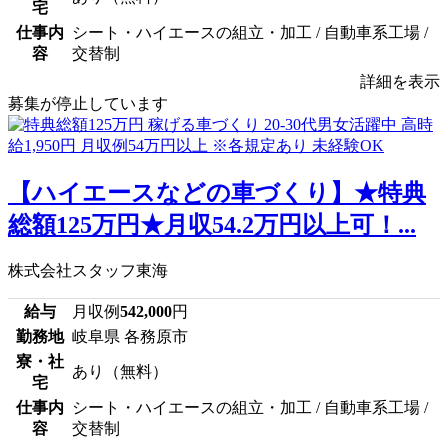
宅
仕事内
シート・ハイエースの組立・加工 / 自動車系工場 /
容
交替制
詳細を表示
募集が停止しています
【ハイエースなどの車づくり】★特典
総額125万円★月収54.2万円以上可！...
株式会社スタッフ東海
給与
月収例
542,000
円
勤務地
岐阜県 各務原市
寮・社
あり（無料）
宅
仕事内
シート・ハイエースの組立・加工 / 自動車系工場 /
容
交替制