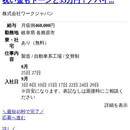
祝い金もドーンと35万円！／ハイ...
株式会社ワークジャパン
給与
月収例
460,000
円
勤務地
岐阜県 各務原市
寮・社
あり（無料）
宅
仕事内
製造 / 自動車系工場 / 交替制
容
8月
25日
27日
9月
入社日
3日
8日
10日
15日
17日
22日
24日
29日
※目安になります、表記なしは面接時にご相談く
ださい
詳細を表示
＼最短45秒で完了／
応募へ進む
詳しく