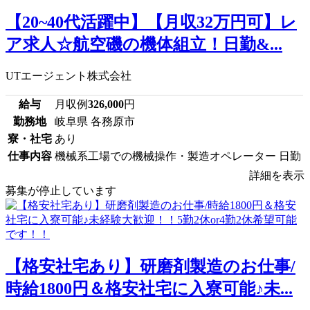
【20~40代活躍中】【月収32万円可】レ
ア求人☆航空磯の機体組立！日勤&...
UTエージェント株式会社
給与
月収例
326,000
円
勤務地
岐阜県 各務原市
寮・社宅
あり
仕事内容
機械系工場での機械操作・製造オペレーター 日勤
詳細を表示
募集が停止しています
【格安社宅あり】研磨剤製造のお仕事/
時給1800円＆格安社宅に入寮可能♪未...