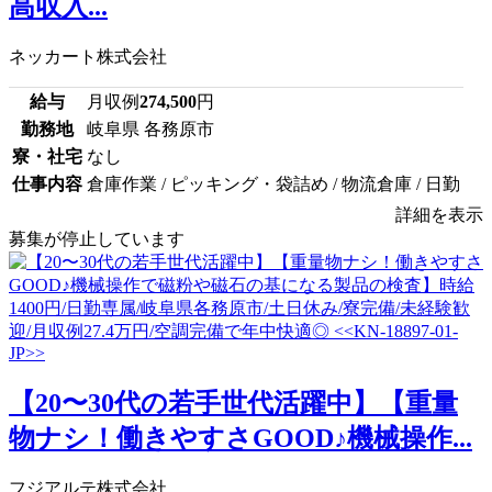
高収入...
ネッカート株式会社
給与
月収例
274,500
円
勤務地
岐阜県 各務原市
寮・社宅
なし
仕事内容
倉庫作業 / ピッキング・袋詰め / 物流倉庫 / 日勤
詳細を表示
募集が停止しています
【20〜30代の若手世代活躍中】【重量
物ナシ！働きやすさGOOD♪機械操作...
フジアルテ株式会社