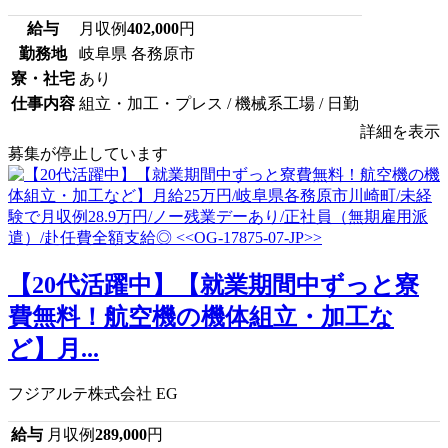
給与
月収例
402,000
円
勤務地
岐阜県 各務原市
寮・社宅
あり
仕事内容
組立・加工・プレス / 機械系工場 / 日勤
詳細を表示
募集が停止しています
【20代活躍中】【就業期間中ずっと寮
費無料！航空機の機体組立・加工な
ど】月...
フジアルテ株式会社 EG
給与
月収例
289,000
円