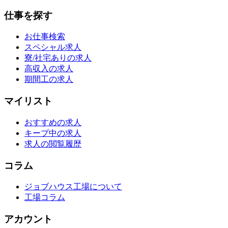
仕事を探す
お仕事検索
スペシャル求人
寮/社宅ありの求人
高収入の求人
期間工の求人
マイリスト
おすすめの求人
キープ中の求人
求人の閲覧履歴
コラム
ジョブハウス工場について
工場コラム
アカウント