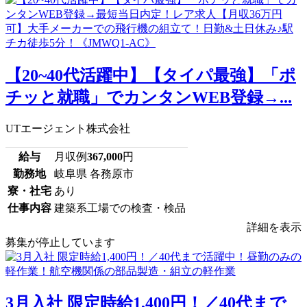
【20~40代活躍中】【タイパ最強】「ポ
チッと就職」でカンタンWEB登録→...
UTエージェント株式会社
給与
月収例
367,000
円
勤務地
岐阜県 各務原市
寮・社宅
あり
仕事内容
建築系工場での検査・検品
詳細を表示
募集が停止しています
3月入社 限定時給1,400円！／40代まで