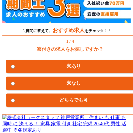
おすすめ求人
\ 質問に答えて、
をチェック！ /
1 / 4
寮付きの求人をお探しですか？
寮あり
寮なし
どちらでも可