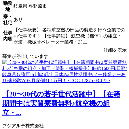
勤務
岐阜県 各務原市
地
寮・
あり
社宅
【仕事概要】 各種航空機の部品の製造を行う企業での
仕事
お仕事です！ 【仕事詳細】 航空機（機体）の組立・
内容
塗装・機械オペレーター業務・加工...
詳細を表示
募集が停止しています
【20〜30代の若手世代活躍中】【在籍
期間中は実質寮費無料♪航空機の組
立・...
フジアルテ株式会社