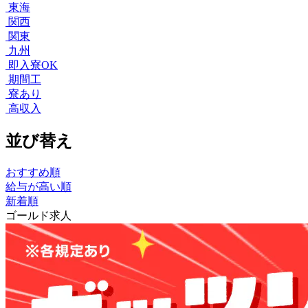
東海
関西
関東
九州
即入寮OK
期間工
寮あり
高収入
並び替え
おすすめ順
給与が高い順
新着順
ゴールド求人