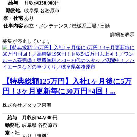
給与
月収例
358,000
円
勤務地
岐阜県 各務原市
寮・社宅
あり
仕事内容
組立・メンテナンス / 機械系工場 / 日勤
詳細を表示
募集が停止しています
【特典総額125万円】入社1ヶ月後に5万
円！3ヶ月更新毎に30万円×4回！...
株式会社スタッフ東海
給与
月収例
542,000
円
勤務地
岐阜県 各務原市
寮・社
あり（無料）