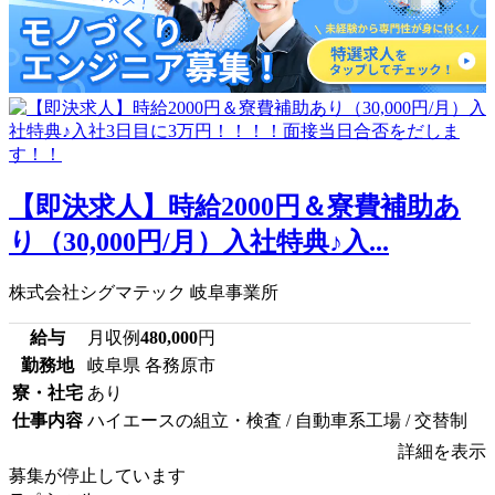
【即決求人】時給2000円＆寮費補助あ
り（30,000円/月）入社特典♪入...
株式会社シグマテック 岐阜事業所
給与
月収例
480,000
円
勤務地
岐阜県 各務原市
寮・社宅
あり
仕事内容
ハイエースの組立・検査 / 自動車系工場 / 交替制
詳細を表示
募集が停止しています