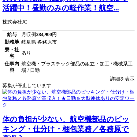
活躍中！昼勤のみの軽作業！航空...
株式会社JC
給与
月収例
284,900
円
勤務地
岐阜県 各務原市
寮・社
あり
宅
仕事内
航空機・プラスチック部品の組立・加工 / 機械系工
容
場 / 日勤
詳細を表示
募集が停止しています
体の負担が少ない、航空機部品のピッ
キング・仕分け・梱包業務／各務原で