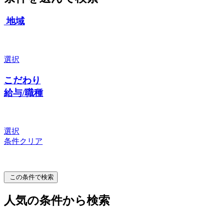
地域
選択
こだわり
給与/職種
選択
条件クリア
この条件で検索
人気の条件から検索