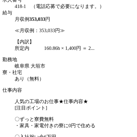
418-1 （電話応募で必要になります。）
給与
月収例
353,033
円
≪月収例：353,033円≫
【内訳】
所定内 160.86h × 1,400円 ＝ 2...
勤務地
岐阜県 大垣市
寮・社宅
あり（無料）
仕事内容
人気の工場のお仕事★仕事内容★
[注目ポイント]
〇ずっと寮費無料
・家具・家電付きの寮に0円で住める
〇入社祝い金6万円