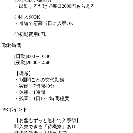
・出勤するだけで毎日2000円もらえる
〇即入寮OK
・最短で応募当日に入寮OK
〇初期費用0円...
勤務時間
[日勤]8:00～16:40
[夜勤]20:00～4:40
【備考】
・1週間ごとの交代勤務
・実働：7時間40分
・休憩：1時間
・残業：1日1～2時間程度
PRポイント
【お盆もずっと無料で入寮◎】
即入寮できる「待機寮」あり
健康診断後⇒入社日まで