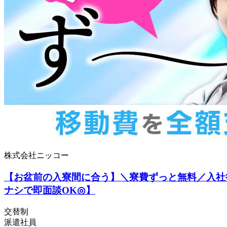
株式会社ニッコー
【お盆前の入寮間に合う】＼寮費ずっと無料／入社
ナシで即面談OK◎】
交替制
派遣社員