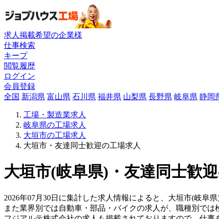
求人掲載希望の企業様
仕事検索
キープ
閲覧履歴
ログイン
会員登録
全国
新潟県
富山県
石川県
福井県
山梨県
長野県
岐阜県
静岡
工場・製造業求人
岐阜県の工場求人
大垣市の工場求人
大垣市・友達同士歓迎の工場求人
大垣市(岐阜県)・友達同士歓迎
2026年07月30日に集計した求人情報によると、大垣市(岐阜県
また業界別では自動車・部品・バイクの求人が、職種別では
フジアルテ株式会社の求人も掲載されておりますので、仕事