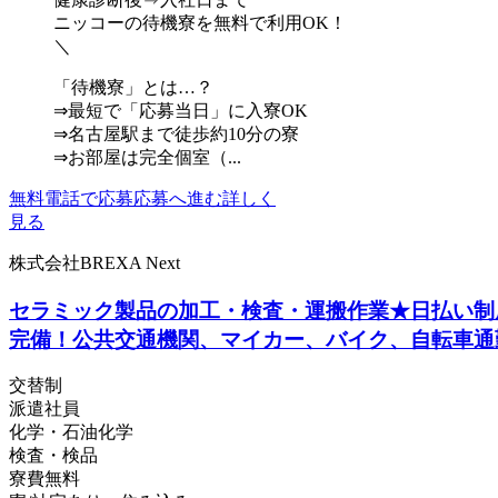
ニッコーの待機寮を無料で利用OK！
＼
「待機寮」とは…？
⇒最短で「応募当日」に入寮OK
⇒名古屋駅まで徒歩約10分の寮
⇒お部屋は完全個室（...
無料電話で応募
応募へ進む
詳しく
見る
株式会社BREXA Next
セラミック製品の加工・検査・運搬作業★日払い制度
完備！公共交通機関、マイカー、バイク、自転車通勤
交替制
派遣社員
化学・石油化学
検査・検品
寮費無料