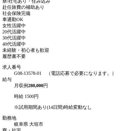
寮/社宅あり・住み込み
赴任旅費の補助あり
社会保険完備
車通勤OK
女性活躍中
20代活躍中
30代活躍中
40代活躍中
未経験・初心者も歓迎
履歴書不要
求人番号
G08-13578-01 （電話応募で必要になります。）
給与
月収例
280,000
円
時給 1500円
※試用期間あり(14日間)時給変動なし
勤務地
岐阜県 大垣市
寮・社宅