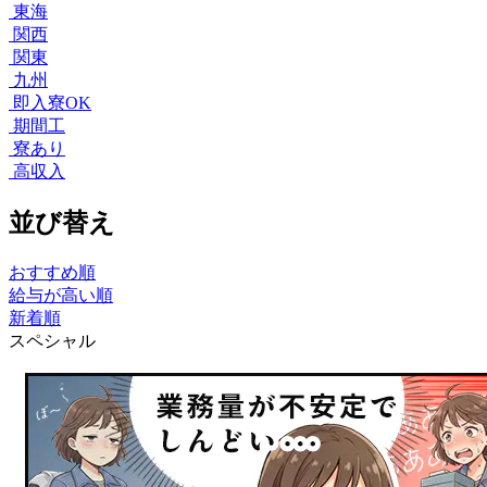
東海
関西
関東
九州
即入寮OK
期間工
寮あり
高収入
並び替え
おすすめ順
給与が高い順
新着順
スペシャル