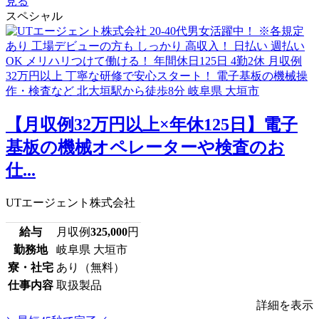
見る
スペシャル
【月収例32万円以上×年休125日】電子
基板の機械オペレーターや検査のお
仕...
UTエージェント株式会社
給与
月収例
325,000
円
勤務地
岐阜県 大垣市
寮・社宅
あり（無料）
仕事内容
取扱製品
詳細を表示