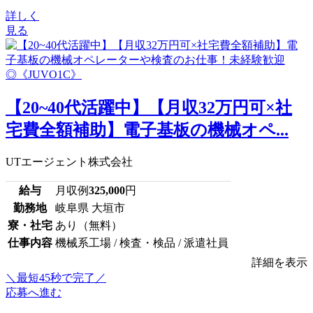
詳しく
見る
【20~40代活躍中】【月収32万円可×社
宅費全額補助】電子基板の機械オペ...
UTエージェント株式会社
給与
月収例
325,000
円
勤務地
岐阜県 大垣市
寮・社宅
あり（無料）
仕事内容
機械系工場 / 検査・検品 / 派遣社員
詳細を表示
＼最短45秒で完了／
応募へ進む