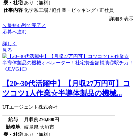
寮・社宅
あり（無料）
仕事内容
化学系工場 / 軽作業・ピッキング / 正社員
詳細を表示
＼最短45秒で完了／
応募へ進む
詳しく
見る
【20~30代活躍中】【月収27万円可】コ
ツコツ1人作業☆半導体製品の機械...
UTエージェント株式会社
給与
月収例
276,000
円
勤務地
岐阜県 大垣市
寮・社宅
あり（無料）