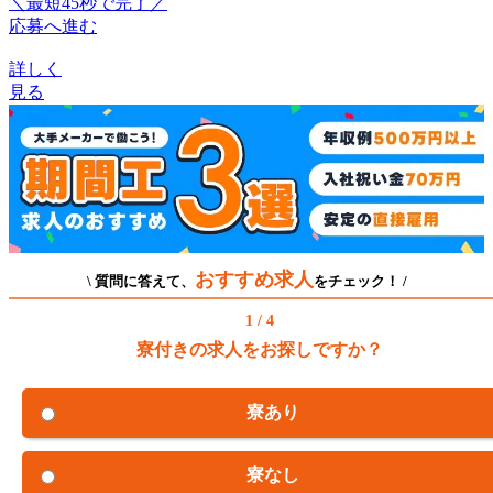
＼最短45秒で完了／
応募へ進む
詳しく
見る
おすすめ求人
\ 質問に答えて、
をチェック！ /
1 / 4
寮付きの求人をお探しですか？
寮あり
寮なし