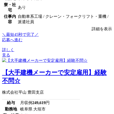
寮・社
あり
宅
仕事内
自動車系工場 / クレーン・フォークリフト・重機 /
容
派遣社員
詳細を表示
＼最短45秒で完了／
応募へ進む
詳しく
見る
【大手建機メーカーで安定雇用】経験
不問☆
株式会社平山 豊田支店
給与
月収例
249,619
円
勤務地
岐阜県 大垣市