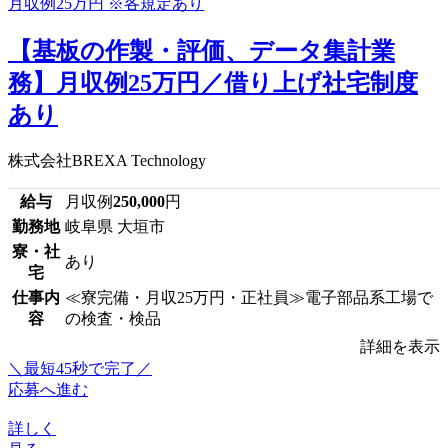
【基板の作製・評価、データ集計業
務】月収例25万円／借り上げ社宅制度
あり
株式会社BREXA Technology
給与
月収例
250,000
円
勤務地
岐阜県 大垣市
寮・社
あり
宅
仕事内
≪寮完備・月収25万円・正社員≫電子部品系工場で
容
の検査・検品
詳細を表示
＼最短45秒で完了／
応募へ進む
詳しく