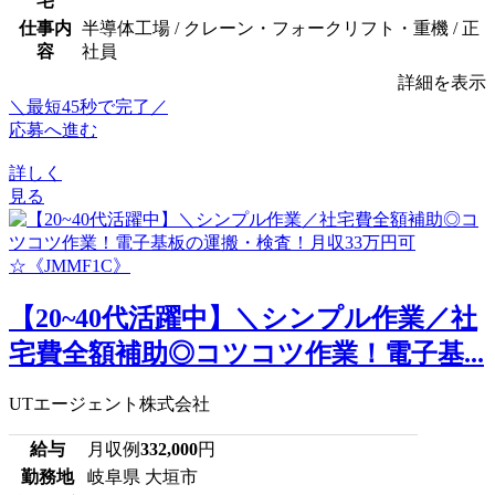
宅
仕事内
半導体工場 / クレーン・フォークリフト・重機 / 正
容
社員
詳細を表示
＼最短45秒で完了／
応募へ進む
詳しく
見る
【20~40代活躍中】＼シンプル作業／社
宅費全額補助◎コツコツ作業！電子基...
UTエージェント株式会社
給与
月収例
332,000
円
勤務地
岐阜県 大垣市