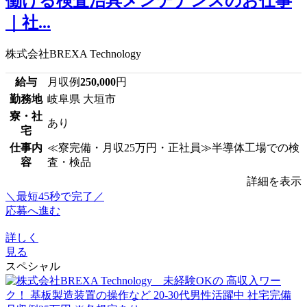
働ける検査治具メンテナンスのお仕事
｜社...
株式会社BREXA Technology
給与
月収例
250,000
円
勤務地
岐阜県 大垣市
寮・社
あり
宅
仕事内
≪寮完備・月収25万円・正社員≫半導体工場での検
容
査・検品
詳細を表示
＼最短45秒で完了／
応募へ進む
詳しく
見る
スペシャル