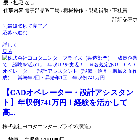
寮・社宅
なし
仕事内容
電子部品系工場 / 機械操作・製造補助 / 正社員
詳細を表示
＼最短45秒で完了／
応募へ進む
詳しく
見る
【CADオペレーター・設計アシスタン
ト】年収例741万円！経験を活かして
高...
株式会社ヨコタエンタープライズ(製造)
給与
年収例
7,410,000
円