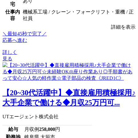
あり
宅
仕事内
機械系工場 / クレーン・フォークリフト・重機 / 正
容
社員
詳細を表示
＼最短45秒で完了／
応募へ進む
詳しく
見る
【20~30代活躍中】◆直接雇用積極採用♪
大手企業で働ける◆月収25万円可...
UTエージェント株式会社
給与
月収例
258,000
円
勤務地
岐阜県 大垣市