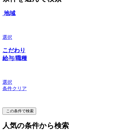
地域
選択
こだわり
給与/職種
選択
条件クリア
この条件で検索
人気の条件から検索