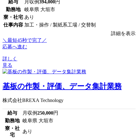
給与
月収例
394,000
円
勤務地
岐阜県 大垣市
寮・社宅
あり
仕事内容
加工・操作 / 製紙系工場 / 交替制
詳細を表示
＼最短45秒で完了／
応募へ進む
詳しく
見る
基板の作製・評価、データ集計業務
株式会社BREXA Technology
給与
月収例
250,000
円
勤務地
岐阜県 大垣市
寮・社
あり
宅