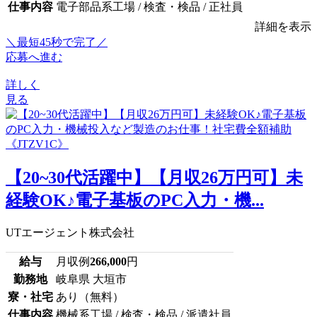
仕事内容
電子部品系工場 / 検査・検品 / 正社員
詳細を表示
＼最短45秒で完了／
応募へ進む
詳しく
見る
【20~30代活躍中】【月収26万円可】未
経験OK♪電子基板のPC入力・機...
UTエージェント株式会社
給与
月収例
266,000
円
勤務地
岐阜県 大垣市
寮・社宅
あり（無料）
仕事内容
機械系工場 / 検査・検品 / 派遣社員