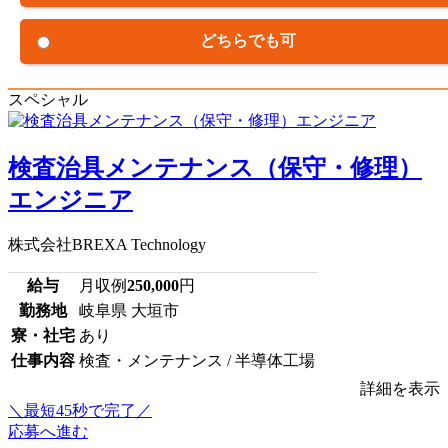
どちらでも可
スペシャル
検査治具メンテナンス（保守・修理）
エンジニア
株式会社BREXA Technology
給与
月収例
250,000
円
勤務地
岐阜県 大垣市
寮・社宅
あり
仕事内容
検査・メンテナンス / 半導体工場
詳細を表示
＼最短45秒で完了／
応募へ進む