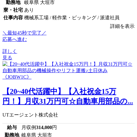
勤務地
岐阜県 大垣市
寮・社宅
あり
仕事内容
機械系工場 / 軽作業・ピッキング / 派遣社員
詳細を表示
＼最短45秒で完了／
応募へ進む
詳しく
見る
【20~40代活躍中】【入社祝金15万
円！】月収31万円可☆自動車用部品の...
UTエージェント株式会社
給与
月収例
314,000
円
勤務地
岐阜県 大垣市