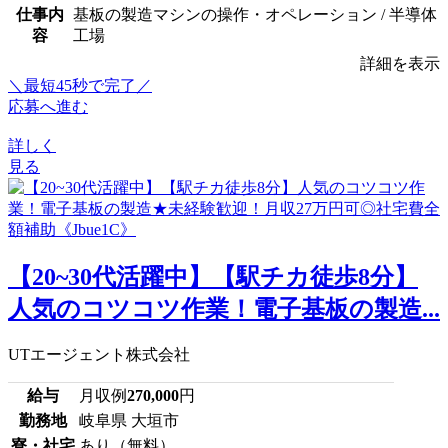
仕事内
基板の製造マシンの操作・オペレーション / 半導体
容
工場
詳細を表示
＼最短45秒で完了／
応募へ進む
詳しく
見る
【20~30代活躍中】【駅チカ徒歩8分】
人気のコツコツ作業！電子基板の製造...
UTエージェント株式会社
給与
月収例
270,000
円
勤務地
岐阜県 大垣市
寮・社宅
あり（無料）