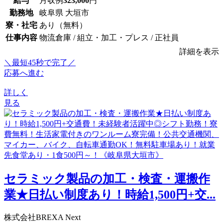
給与
月収例
323,000
円
勤務地
岐阜県 大垣市
寮・社宅
あり（無料）
仕事内容
物流倉庫 / 組立・加工・プレス / 正社員
詳細を表示
＼最短45秒で完了／
応募へ進む
詳しく
見る
セラミック製品の加工・検査・運搬作
業★日払い制度あり！時給1,500円+交...
株式会社BREXA Next