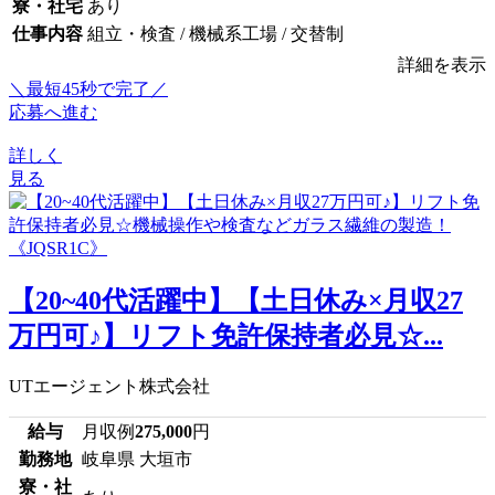
寮・社宅
あり
仕事内容
組立・検査 / 機械系工場 / 交替制
詳細を表示
＼最短45秒で完了／
応募へ進む
詳しく
見る
【20~40代活躍中】【土日休み×月収27
万円可♪】リフト免許保持者必見☆...
UTエージェント株式会社
給与
月収例
275,000
円
勤務地
岐阜県 大垣市
寮・社