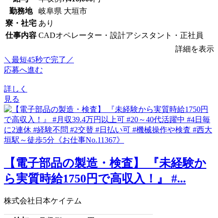
勤務地
岐阜県 大垣市
寮・社宅
あり
仕事内容
CADオペレーター・設計アシスタント・正社員
詳細を表示
＼最短45秒で完了／
応募へ進む
詳しく
見る
【電子部品の製造・検査】 『未経験か
ら実質時給1750円で高収入！』 #...
株式会社日本ケイテム