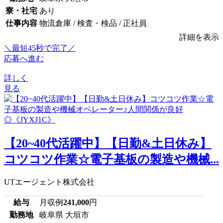
寮・社宅
あり
仕事内容
物流倉庫 / 検査・検品 / 正社員
詳細を表示
＼最短45秒で完了／
応募へ進む
詳しく
見る
【20~40代活躍中】【日勤&土日休み】
コツコツ作業☆電子基板の製造や機械...
UTエージェント株式会社
給与
月収例
241,000
円
勤務地
岐阜県 大垣市