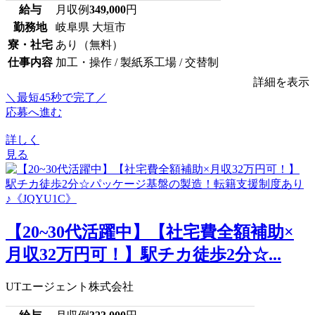
給与
月収例
349,000
円
勤務地
岐阜県 大垣市
寮・社宅
あり（無料）
仕事内容
加工・操作 / 製紙系工場 / 交替制
詳細を表示
＼最短45秒で完了／
応募へ進む
詳しく
見る
【20~30代活躍中】【社宅費全額補助×
月収32万円可！】駅チカ徒歩2分☆...
UTエージェント株式会社