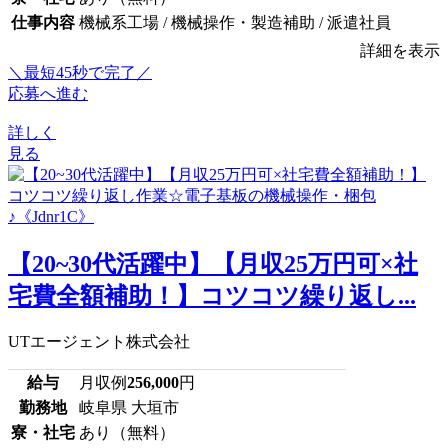
仕事内容
機械系工場 / 機械操作・製造補助 / 派遣社員
詳細を表示
＼最短45秒で完了／
応募へ進む
詳しく
見る
【20~30代活躍中】【月収25万円可×社
宅費全額補助！】コツコツ繰り返し...
UTエージェント株式会社
給与
月収例
256,000
円
勤務地
岐阜県 大垣市
寮・社宅
あり（無料）