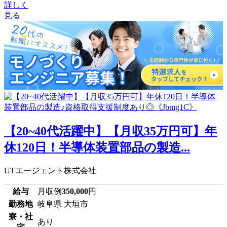
詳しく
見る
【20~40代活躍中】【月収35万円可】年
休120日！半導体装置部品の製造...
UTエージェント株式会社
給与
月収例
350,000
円
勤務地
岐阜県 大垣市
寮・社
あり