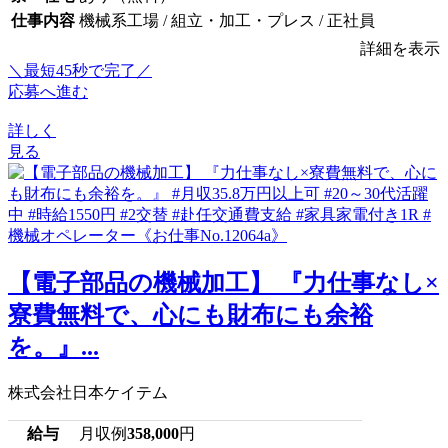
仕事内容
機械系工場 / 組立・加工・プレス / 正社員
詳細を表示
＼最短45秒で完了／
応募へ進む
詳しく
見る
【電子部品の機械加工】 『力仕事なし×
寮費無料で、心にも財布にも余裕
を。』...
株式会社日本ケイテム
給与
月収例
358,000
円