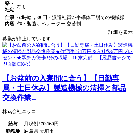
寮・
なし
社宅
仕事
≪時給1,500円・派遣社員≫半導体工場での機械操
内容
作・製造オペレーター 交替制
詳細を表示
募集が停止しています
【お盆前の入寮間に合う】【日勤専
属・土日休み】製造機械の清掃と部品
交換作業...
株式会社ニッコー
給与
月収例
270,160
円
勤務地
岐阜県 大垣市