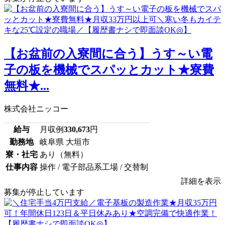
【お盆前の入寮間に合う】うす～い電
子の板を機械でスパッとカット★寮費
無料★...
株式会社ニッコー
給与
月収例
330,673
円
勤務地
岐阜県 大垣市
寮・社宅
あり（無料）
仕事内容
操作 / 電子部品系工場 / 交替制
詳細を表示
募集が停止しています