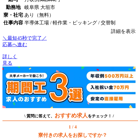
勤務地
岐阜県 大垣市
寮・社宅
あり（無料）
仕事内容
半導体工場 / 軽作業・ピッキング / 交替制
詳細を表示
＼最短45秒で完了／
応募へ進む
詳しく
見る
おすすめ求人
\ 質問に答えて、
をチェック！ /
1 / 4
寮付きの求人をお探しですか？