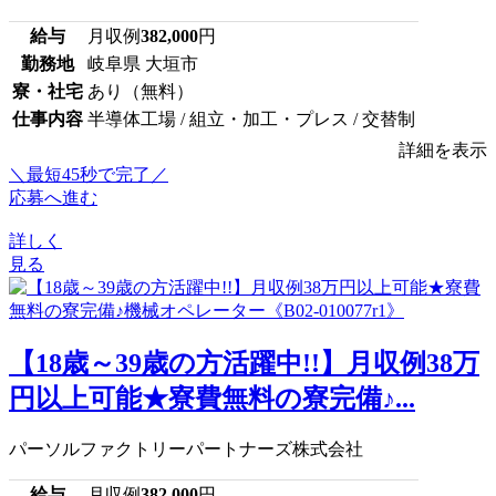
給与
月収例
382,000
円
勤務地
岐阜県 大垣市
寮・社宅
あり（無料）
仕事内容
半導体工場 / 組立・加工・プレス / 交替制
詳細を表示
＼最短45秒で完了／
応募へ進む
詳しく
見る
【18歳～39歳の方活躍中!!】月収例38万
円以上可能★寮費無料の寮完備♪...
パーソルファクトリーパートナーズ株式会社
給与
月収例
382,000
円