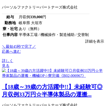
パーソルファクトリーパートナーズ株式会社
給与
月収例
339,000
円
勤務地
岐阜県 大垣市
寮・社宅
あり（無料）
仕事内容
半導体工場 / 機械操作・製造補助 / 交替制
詳細を表示
＼最短45秒で完了／
応募へ進む
詳しく
見る
【18歳～39歳の方活躍中!!】未経験可◎
月収例33万円☆半導体製品の運搬...
パーソルファクトリーパートナーズ株式会社