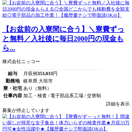
【お盆前の入寮間に合う】＼寮費ずっ
と無料／入社後に毎日2000円の現金も
ら...
株式会社ニッコー
給与
月収例
353,033
円
勤務地
岐阜県 大垣市
寮・社宅
あり（無料）
仕事内容
加工・検査 / 電子部品系工場 / 交替制
詳細を表示
募集が停止しています