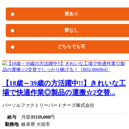
寮あり
寮なし
どちらでも可
【18歳～39歳の方活躍中!!】きれいな工
場で快適作業◎製品の運搬☆2交替...
パーソルファクトリーパートナーズ株式会社
給与
月収例
339,000
円
勤務地
岐阜県 大垣市