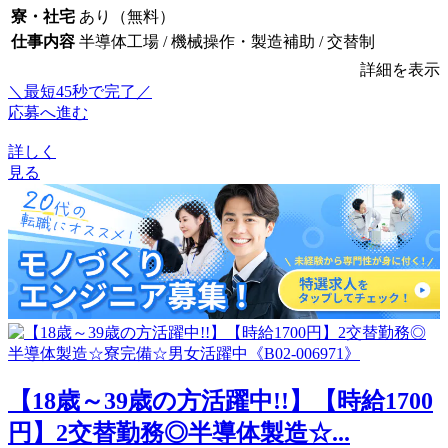
寮・社宅
あり（無料）
仕事内容
半導体工場 / 機械操作・製造補助 / 交替制
詳細を表示
＼最短45秒で完了／
応募へ進む
詳しく
見る
【18歳～39歳の方活躍中!!】【時給1700
円】2交替勤務◎半導体製造☆...