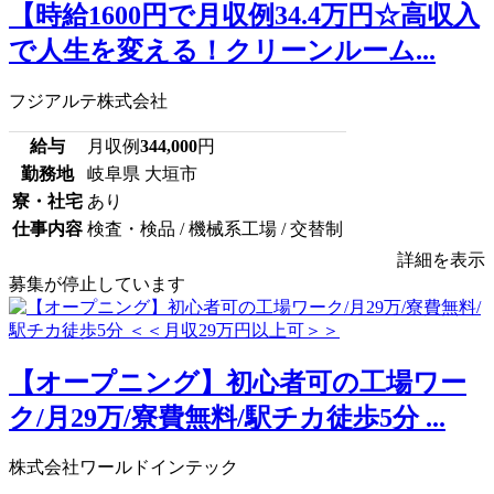
【時給1600円で月収例34.4万円☆高収入
で人生を変える！クリーンルーム...
フジアルテ株式会社
給与
月収例
344,000
円
勤務地
岐阜県 大垣市
寮・社宅
あり
仕事内容
検査・検品 / 機械系工場 / 交替制
詳細を表示
募集が停止しています
【オープニング】初心者可の工場ワー
ク/月29万/寮費無料/駅チカ徒歩5分 ...
株式会社ワールドインテック