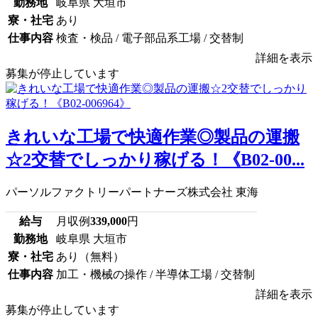
勤務地
岐阜県 大垣市
寮・社宅
あり
仕事内容
検査・検品 / 電子部品系工場 / 交替制
詳細を表示
募集が停止しています
きれいな工場で快適作業◎製品の運搬
☆2交替でしっかり稼げる！《B02-00...
パーソルファクトリーパートナーズ株式会社 東海
給与
月収例
339,000
円
勤務地
岐阜県 大垣市
寮・社宅
あり（無料）
仕事内容
加工・機械の操作 / 半導体工場 / 交替制
詳細を表示
募集が停止しています