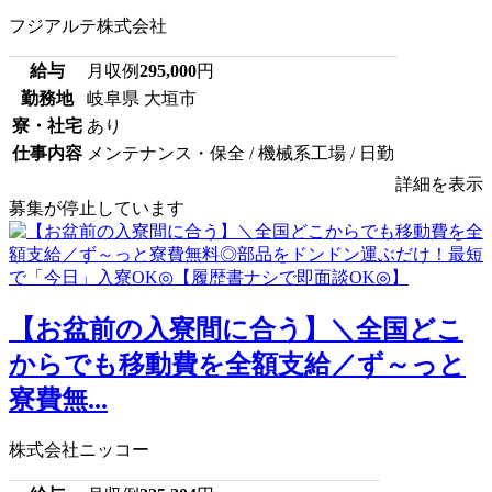
フジアルテ株式会社
給与
月収例
295,000
円
勤務地
岐阜県 大垣市
寮・社宅
あり
仕事内容
メンテナンス・保全 / 機械系工場 / 日勤
詳細を表示
募集が停止しています
【お盆前の入寮間に合う】＼全国どこ
からでも移動費を全額支給／ず～っと
寮費無...
株式会社ニッコー