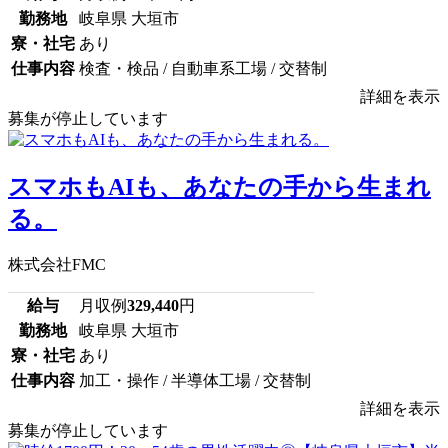
勤務地
岐阜県 大垣市
寮・社宅
あり
仕事内容
検査・検品 / 自動車系工場 / 交替制
詳細を表示
募集が停止しています
スマホもAIも、あなたの手から生まれ
る。
株式会社FMC
給与
月収例
329,440
円
勤務地
岐阜県 大垣市
寮・社宅
あり
仕事内容
加工・操作 / 半導体工場 / 交替制
詳細を表示
募集が停止しています