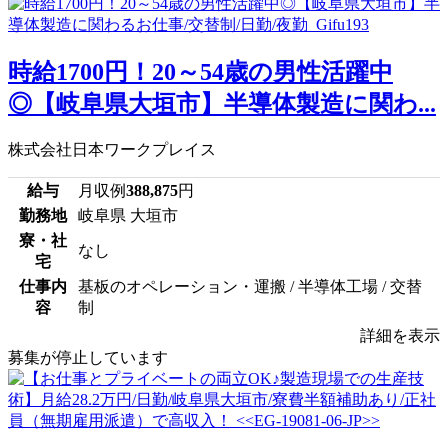
時給1700円！20～54歳の男性活躍中
◎【岐阜県大垣市】半導体製造に関わ...
株式会社日本ワークプレイス
給与
月収例
388,875
円
勤務地
岐阜県 大垣市
寮・社
なし
宅
仕事内
基板のオペレーション・運搬 / 半導体工場 / 交替
容
制
詳細を表示
募集が停止しています