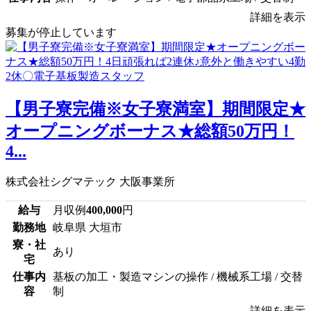
詳細を表示
募集が停止しています
【男子寮完備※女子寮満室】期間限定★
オープニングボーナス★総額50万円！
4...
株式会社シグマテック 大阪事業所
給与
月収例
400,000
円
勤務地
岐阜県 大垣市
寮・社
あり
宅
仕事内
基板の加工・製造マシンの操作 / 機械系工場 / 交替
容
制
詳細を表示