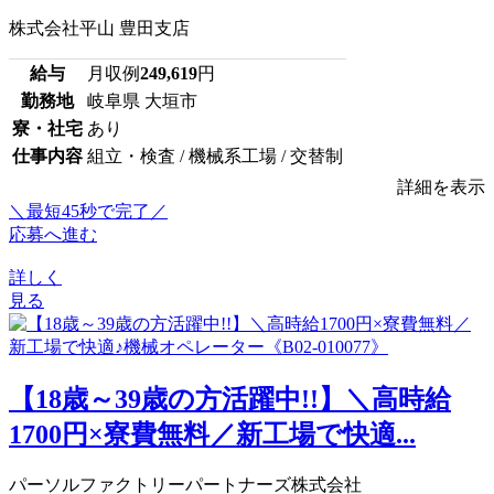
株式会社平山 豊田支店
給与
月収例
249,619
円
勤務地
岐阜県 大垣市
寮・社宅
あり
仕事内容
組立・検査 / 機械系工場 / 交替制
詳細を表示
＼最短45秒で完了／
応募へ進む
詳しく
見る
【18歳～39歳の方活躍中!!】＼高時給
1700円×寮費無料／新工場で快適...
パーソルファクトリーパートナーズ株式会社