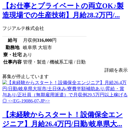
【お仕事とプライベートの両立OK♪製
造現場での生産技術】月給28.2万円/...
フジアルテ株式会社
給与
月収例
316,000
円
勤務地
岐阜県 大垣市
寮・社宅
あり
仕事内容
管理・製造 / 機械系工場 / 日勤
詳細を表示
募集が停止しています
【未経験からスタート！設備保全エン
ジニア】月給26.4万円/日勤/岐阜県大...