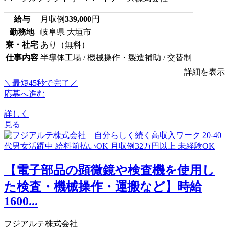
給与
月収例
339,000
円
勤務地
岐阜県 大垣市
寮・社宅
あり（無料）
仕事内容
半導体工場 / 機械操作・製造補助 / 交替制
詳細を表示
＼最短45秒で完了／
応募へ進む
詳しく
見る
【電子部品の顕微鏡や検査機を使用し
た検査・機械操作・運搬など】時給
1600...
フジアルテ株式会社