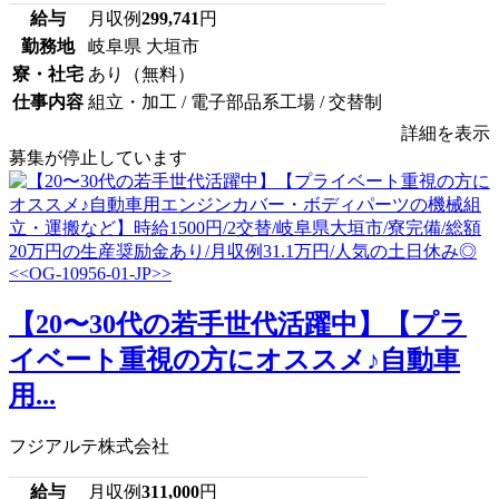
給与
月収例
299,741
円
勤務地
岐阜県 大垣市
寮・社宅
あり（無料）
仕事内容
組立・加工 / 電子部品系工場 / 交替制
詳細を表示
募集が停止しています
【20〜30代の若手世代活躍中】【プラ
イベート重視の方にオススメ♪自動車
用...
フジアルテ株式会社
給与
月収例
311,000
円