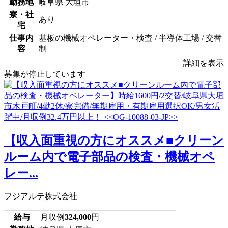
勤務地
岐阜県 大垣市
寮・社
あり
宅
仕事内
基板の機械オペレーター・検査 / 半導体工場 / 交替
容
制
詳細を表示
募集が停止しています
【収入面重視の方にオススメ■クリーン
ルーム内で電子部品の検査・機械オペ
レー...
フジアルテ株式会社
給与
月収例
324,000
円