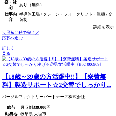
寮・社
あり（無料）
宅
仕事内
半導体工場 / クレーン・フォークリフト・重機 / 交
容
替制
詳細を表示
＼最短45秒で完了／
応募へ進む
詳しく
見る
【18歳～39歳の方活躍中!!】【寮費無
料】製造サポート☆2交替でしっかり...
パーソルファクトリーパートナーズ株式会社
給与
月収例
339,000
円
勤務地
岐阜県 大垣市