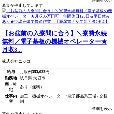
募集が停止しています
【お盆前の入寮間に合う】＼寮費永続
無料／電子基板の機械オペレーター★
月収3...
株式会社ニッコー
給与
月収例
353,033
円
勤務地
岐阜県 大垣市
寮・社
あり（無料）
宅
仕事内
加工・機械オペレーター / 電子部品系工場 / 交替
容
制
詳細を表示