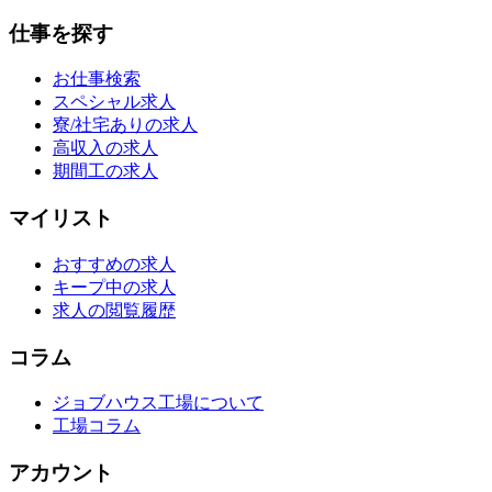
仕事を探す
お仕事検索
スペシャル求人
寮/社宅ありの求人
高収入の求人
期間工の求人
マイリスト
おすすめの求人
キープ中の求人
求人の閲覧履歴
コラム
ジョブハウス工場について
工場コラム
アカウント