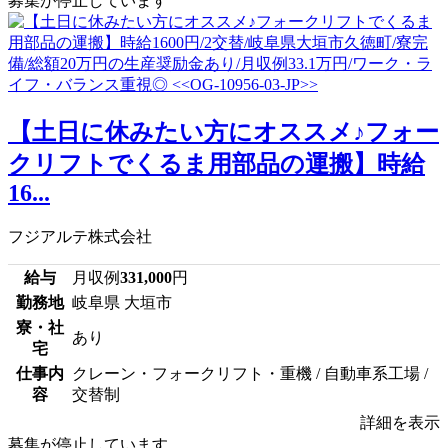
募集が停止しています
【土日に休みたい方にオススメ♪フォー
クリフトでくるま用部品の運搬】時給
16...
フジアルテ株式会社
給与
月収例
331,000
円
勤務地
岐阜県 大垣市
寮・社
あり
宅
仕事内
クレーン・フォークリフト・重機 / 自動車系工場 /
容
交替制
詳細を表示
募集が停止しています