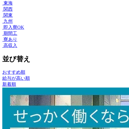
東海
関西
関東
九州
即入寮OK
期間工
寮あり
高収入
並び替え
おすすめ順
給与が高い順
新着順