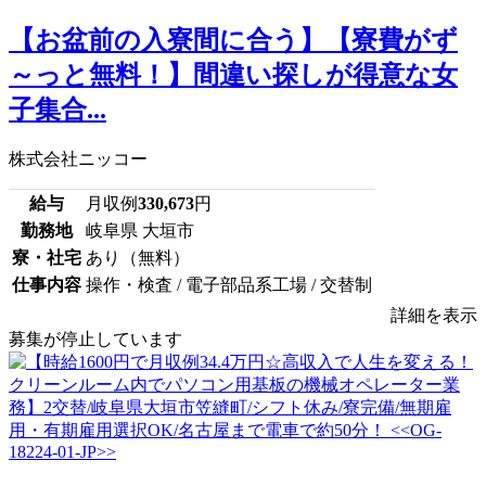
【お盆前の入寮間に合う】【寮費がず
～っと無料！】間違い探しが得意な女
子集合...
株式会社ニッコー
給与
月収例
330,673
円
勤務地
岐阜県 大垣市
寮・社宅
あり（無料）
仕事内容
操作・検査 / 電子部品系工場 / 交替制
詳細を表示
募集が停止しています