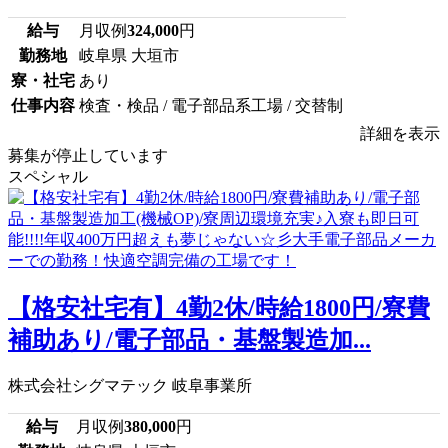
給与
月収例
324,000
円
勤務地
岐阜県 大垣市
寮・社宅
あり
仕事内容
検査・検品 / 電子部品系工場 / 交替制
詳細を表示
募集が停止しています
スペシャル
【格安社宅有】4勤2休/時給1800円/寮費
補助あり/電子部品・基盤製造加...
株式会社シグマテック 岐阜事業所
給与
月収例
380,000
円