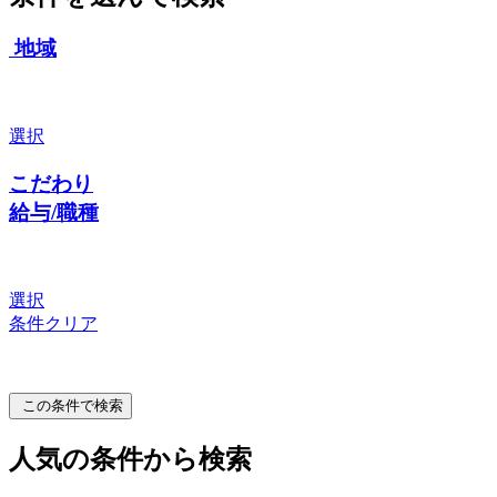
地域
選択
こだわり
給与/職種
選択
条件クリア
この条件で検索
人気の条件から検索