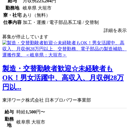
給与
月収例
225,204
円
勤務地
岐阜県 大垣市
寮・社宅
あり（無料）
仕事内容
加工・運搬 / 電子部品系工場 / 交替制
詳細を表示
募集が停止しています
製造・交替勤験者歓迎☆未経験者も
OK！男女活躍中、高収入、月収例28万
円以...
東洋ワーク株式会社 日本プロパワー事業部
給与
時給
1,500
円〜
勤務
岐阜県 大垣市
地