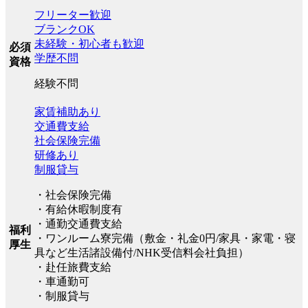
フリーター歓迎
ブランクOK
未経験・初心者も歓迎
必須
学歴不問
資格
経験不問
家賃補助あり
交通費支給
社会保険完備
研修あり
制服貸与
・社会保険完備
・有給休暇制度有
・通勤交通費支給
福利
・ワンルーム寮完備（敷金・礼金0円/家具・家電・寝
厚生
具など生活諸設備付/NHK受信料会社負担）
・赴任旅費支給
・車通勤可
・制服貸与