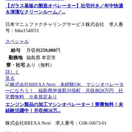
【ガラス基板の製造オペレーター】社宅付き／年中快適
＆清潔なクリーンルーム／...
日本マニュファクチャリングサービス株式会社 求人番
号：fuku154H53
スペシャル
給与
月収例
259,000
円
勤務地
福島県 本宮市
寮・社宅
あり（無料）
詳しく
見る
エンジン製品の加工マシンオペレーター！寮費無料！未
経験活躍中！月収例28万...
株式会社BREXA Next 求人番号：G08-10673-01