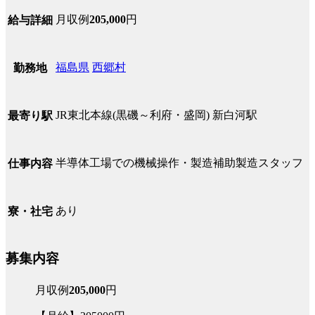
月収例
205,000
円
給与詳細
福島県
西郷村
勤務地
JR東北本線(黒磯～利府・盛岡) 新白河駅
最寄り駅
半導体工場での機械操作・製造補助製造スタッフ
仕事内容
あり
寮・社宅
募集内容
月収例
205,000
円