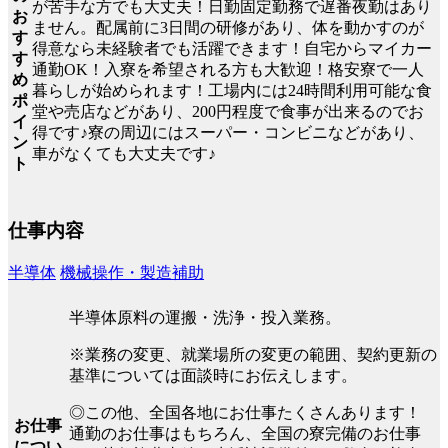
が苦手な方でも大丈夫！日勤固定勤務で遅番夜勤はあり
お
ません。配属前に3日間の研修があり、体を動かすのが
す
得意なら未経験者でも活躍できます！自宅からマイカー
す
通勤OK！入寮を希望される方も大歓迎！格安寮で一人
め
暮らしが始められます！工場内には24時間利用可能な食
ポ
堂や売店などがあり、200円程度で食事が出来るのでお
イ
得です♪寮の周辺にはスーパー・コンビニなどがあり、
ン
車がなくても大丈夫です♪
ト
仕事内容
半導体
機械操作・製造補助
半導体原料の運搬・洗浄・投入業務。
※業務の変更、就業場所の変更の範囲、契約更新の
基準については面談時にお伝えします。
◎この他、全国各地にお仕事たくさんあります！
お仕事
通勤のお仕事はもちろん、全国の寮完備のお仕事
につい