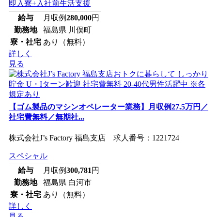
即入寮+入社前生活支援
給与
月収例
280,000
円
勤務地
福島県 川俣町
寮・社宅
あり（無料）
詳しく
見る
【ゴム製品のマシンオペレーター業務】月収例27.5万円／
社宅費無料／無期社...
株式会社J’s Factory 福島支店 求人番号：1221724
スペシャル
給与
月収例
300,781
円
勤務地
福島県 白河市
寮・社宅
あり（無料）
詳しく
見る