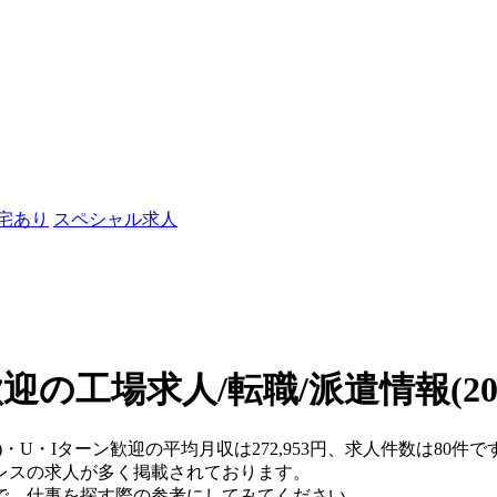
社宅あり
スペシャル求人
歓迎の工場求人/転職/派遣情報
(2
県)・U・Iターン歓迎の平均月収は272,953円、求人件数は80
レスの求人が多く掲載されております。
で、仕事を探す際の参考にしてみてください。