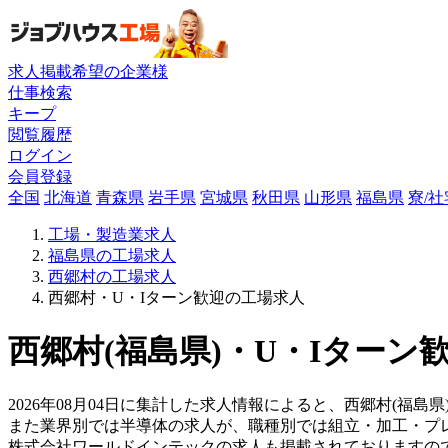
求人掲載希望の企業様
仕事検索
キープ
閲覧履歴
ログイン
会員登録
全国
北海道
青森県
岩手県
宮城県
秋田県
山形県
福島県
寮/
工場・製造業求人
福島県の工場求人
西郷村の工場求人
西郷村・U・Iターン歓迎の工場求人
西郷村(福島県)・U・Iターン
2026年08月04日に集計した求人情報によると、西郷村(福島
また業界別では半導体の求人が、職種別では組立・加工・プ
株式会社ワールドインテックの求人も掲載されておりますの