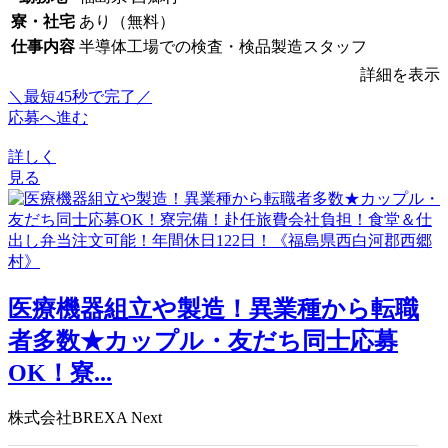
寮・社宅
あり（無料）
仕事内容
半導体工場での検査・検品製造スタッフ
詳細を表示
＼最短45秒で完了／
応募へ進む
詳しく
見る
医療機器組立や製造！異業種から転職
者多数★カップル・友だち同士応募
OK！寮...
株式会社BREXA Next