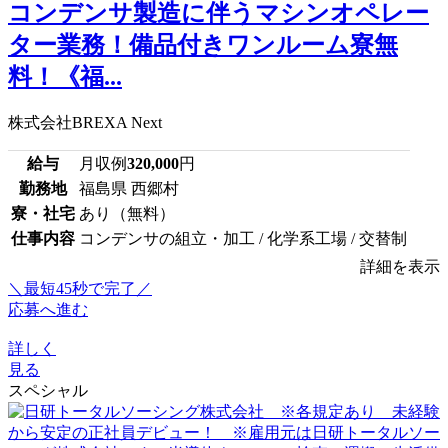
コンデンサ製造に伴うマシンオペレー
ター業務！備品付きワンルーム寮無
料！《福...
株式会社BREXA Next
給与
月収例
320,000
円
勤務地
福島県 西郷村
寮・社宅
あり（無料）
仕事内容
コンデンサの組立・加工 / 化学系工場 / 交替制
詳細を表示
＼最短45秒で完了／
応募へ進む
詳しく
見る
スペシャル