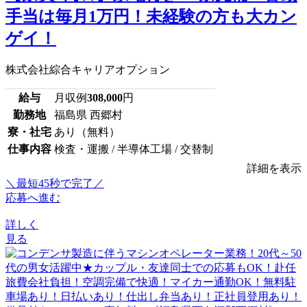
手当は毎月1万円！未経験の方も大カン
ゲイ！
株式会社綜合キャリアオプション
給与
月収例
308,000
円
勤務地
福島県 西郷村
寮・社宅
あり（無料）
仕事内容
検査・運搬 / 半導体工場 / 交替制
詳細を表示
＼最短45秒で完了／
応募へ進む
詳しく
見る