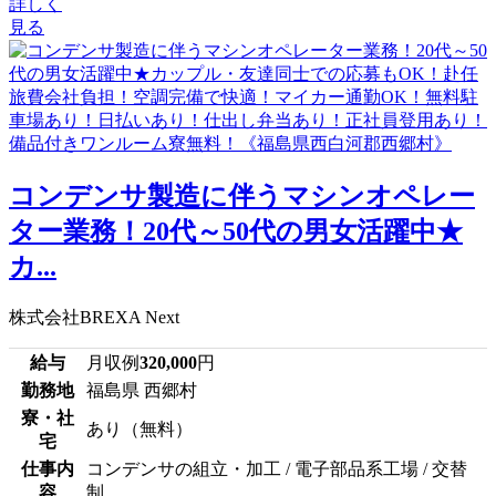
詳しく
見る
コンデンサ製造に伴うマシンオペレー
ター業務！20代～50代の男女活躍中★
カ...
株式会社BREXA Next
給与
月収例
320,000
円
勤務地
福島県 西郷村
寮・社
あり（無料）
宅
仕事内
コンデンサの組立・加工 / 電子部品系工場 / 交替
容
制