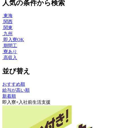
人気の条件から検索
東海
関西
関東
九州
即入寮OK
期間工
寮あり
高収入
並び替え
おすすめ順
給与が高い順
新着順
即入寮+入社前生活支援