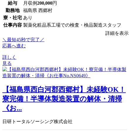
給与
月収例
200,000
円
勤務地
福島県 西郷村
寮・社宅
あり
仕事内容
製薬化粧品系工場での検査・検品製造スタッフ
詳細を表示
＼最短45秒で完了／
応募へ進む
詳しく
見る
【福島県西白河郡西郷村】未経験OK！
寮完備！半導体製造装置の解体・清掃
《お...
日研トータルソーシング株式会社