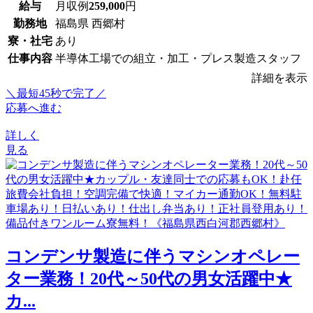
給与
月収例
259,000
円
勤務地
福島県 西郷村
寮・社宅
あり
仕事内容
半導体工場での組立・加工・プレス製造スタッフ
詳細を表示
＼最短45秒で完了／
応募へ進む
詳しく
見る
コンデンサ製造に伴うマシンオペレー
ター業務！20代～50代の男女活躍中★
カ...