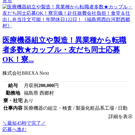
見る
医療機器組立や製造！異業種から転職
者多数★カップル・友だち同士応募
OK！寮...
株式会社BREXA Next
給与
月収例
200,000
円
勤務地
福島県 西郷村
寮・社宅
あり
仕事内容
医療機器の組立・検査 / 製薬化粧品系工場 / 日勤
詳細を表示
＼最短45秒で完了／
応募へ進む