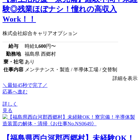
験◎残業ほぼナシ！憧れの高収入
Work！！
株式会社綜合キャリアオプション
給与
時給
1,600
円〜
勤務地
福島県 西郷村
寮・社宅
あり
仕事内容
メンテナンス・製造 / 半導体工場 / 交替制
詳細を表示
＼最短45秒で完了／
応募へ進む
詳しく
見る
【福島県西白河郡西郷村】未経験OK！