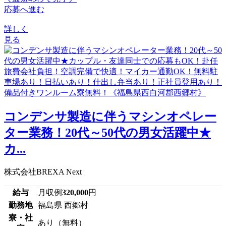
応募へ進む
詳しく
見る
コンデンサ製造に伴うマシンオペレー
ター業務！20代～50代の男女活躍中★
カ...
株式会社BREXA Next
給与
月収例
320,000
円
勤務地
福島県 西郷村
寮・社
あり（無料）