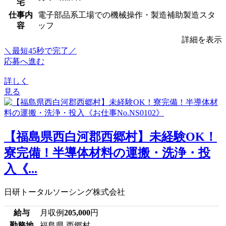
宅
仕事内
電子部品系工場での機械操作・製造補助製造スタ
容
ッフ
詳細を表示
＼最短45秒で完了／
応募へ進む
詳しく
見る
【福島県西白河郡西郷村】未経験OK！
寮完備！半導体材料の運搬・洗浄・投
入《...
日研トータルソーシング株式会社
給与
月収例
205,000
円
勤務地
福島県 西郷村