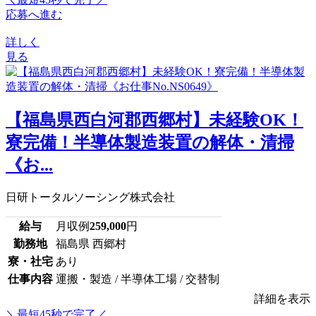
応募へ進む
詳しく
見る
【福島県西白河郡西郷村】未経験OK！
寮完備！半導体製造装置の解体・清掃
《お...
日研トータルソーシング株式会社
給与
月収例
259,000
円
勤務地
福島県 西郷村
寮・社宅
あり
仕事内容
運搬・製造 / 半導体工場 / 交替制
詳細を表示
＼最短45秒で完了／