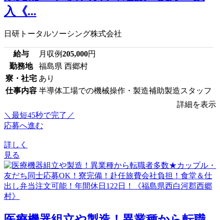
入《...
日研トータルソーシング株式会社
給与
月収例
205,000
円
勤務地
福島県 西郷村
寮・社宅
あり
仕事内容
半導体工場での機械操作・製造補助製造スタッフ
詳細を表示
＼最短45秒で完了／
応募へ進む
詳しく
見る
医療機器組立や製造！異業種から転職