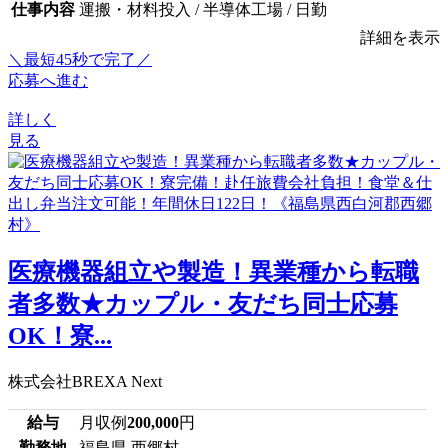
仕事内容
運搬・材料投入 / 半導体工場 / 日勤
詳細を表示
＼最短45秒で完了／
応募へ進む
詳しく
見る
医療機器組立や製造！異業種から転職
者多数★カップル・友だち同士応募
OK！寮...
株式会社BREXA Next
給与
月収例
200,000
円
勤務地
福島県 西郷村