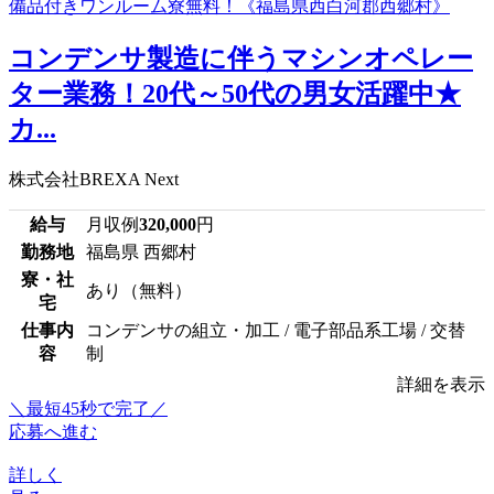
コンデンサ製造に伴うマシンオペレー
ター業務！20代～50代の男女活躍中★
カ...
株式会社BREXA Next
給与
月収例
320,000
円
勤務地
福島県 西郷村
寮・社
あり（無料）
宅
仕事内
コンデンサの組立・加工 / 電子部品系工場 / 交替
容
制
詳細を表示
＼最短45秒で完了／
応募へ進む
詳しく