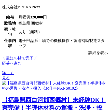
株式会社BREXA Next
給与
月収例
320,000
円
勤務地
福島県 西郷村
寮・社
あり（無料）
宅
仕事内
電子部品系工場での機械操作・製造補助製造スタ
容
ッフ
詳細を表示
＼最短45秒で完了／
応募へ進む
詳しく
見る
【福島県西白河郡西郷村】未経験OK！
寮完備！半導体材料の運搬・洗浄・投