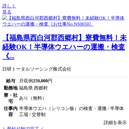
詳しく
見る
【福島県西白河郡西郷村】寮費無料！未
経験OK！半導体ウエハーの運搬・検査
《...
日研トータルソーシング株式会社
給与
月収例
259,000
円
勤務地
福島県 西郷村
寮・社
あり（無料）
宅
仕事内
半導体ウエハ（シリコン板）の検査・運搬 / 半導体
容
工場 / 交替制
詳細を表示
＼最短45秒で完了／