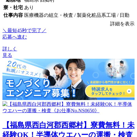
寮・社宅
あり
仕事内容
医療機器の組立・検査 / 製薬化粧品系工場 / 日勤
詳細を表示
＼最短45秒で完了／
応募へ進む
詳しく
見る
【福島県西白河郡西郷村】寮費無料！未
経験OK！半導体ウエハーの運搬・検査