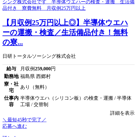
【月収例25万円以上◎】半導体ウエハ
ーの運搬・検査／生活備品付き！無料
の寮...
日研トータルソーシング株式会社
給与
月収例
259,000
円
勤務地
福島県 西郷村
寮・社
あり（無料）
宅
仕事内
半導体ウエハ（シリコン板）の検査・運搬 / 半導体
容
工場 / 交替制
詳細を表示
＼最短45秒で完了／
応募へ進む