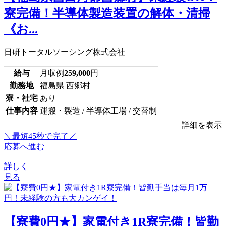
寮完備！半導体製造装置の解体・清掃
《お...
日研トータルソーシング株式会社
給与
月収例
259,000
円
勤務地
福島県 西郷村
寮・社宅
あり
仕事内容
運搬・製造 / 半導体工場 / 交替制
詳細を表示
＼最短45秒で完了／
応募へ進む
詳しく
見る
【寮費0円★】家電付き1R寮完備！皆勤