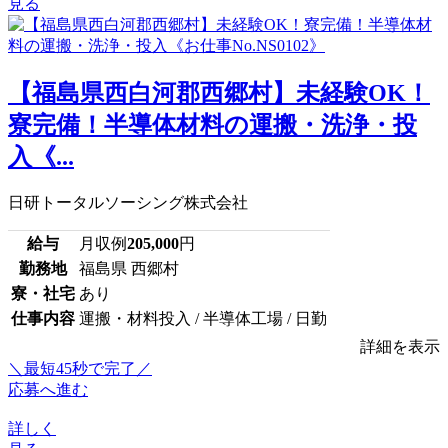
見る
【福島県西白河郡西郷村】未経験OK！
寮完備！半導体材料の運搬・洗浄・投
入《...
日研トータルソーシング株式会社
給与
月収例
205,000
円
勤務地
福島県 西郷村
寮・社宅
あり
仕事内容
運搬・材料投入 / 半導体工場 / 日勤
詳細を表示
＼最短45秒で完了／
応募へ進む
詳しく