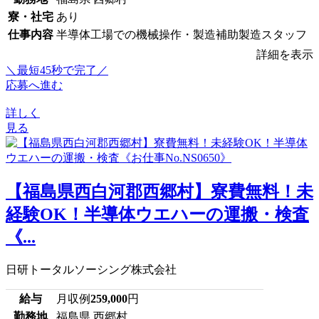
寮・社宅
あり
仕事内容
半導体工場での機械操作・製造補助製造スタッフ
詳細を表示
＼最短45秒で完了／
応募へ進む
詳しく
見る
【福島県西白河郡西郷村】寮費無料！未
経験OK！半導体ウエハーの運搬・検査
《...
日研トータルソーシング株式会社
給与
月収例
259,000
円
勤務地
福島県 西郷村