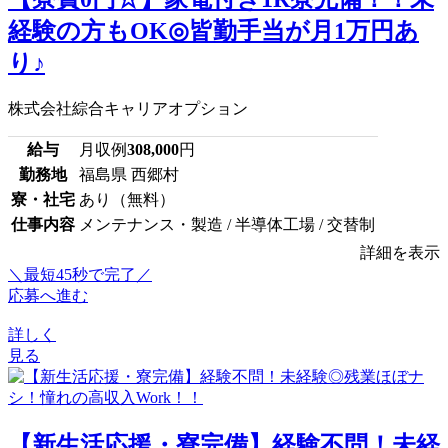
経験の方もOK◎皆勤手当が月1万円あ
り♪
株式会社綜合キャリアオプション
給与
月収例
308,000
円
勤務地
福島県 西郷村
寮・社宅
あり（無料）
仕事内容
メンテナンス・製造 / 半導体工場 / 交替制
詳細を表示
＼最短45秒で完了／
応募へ進む
詳しく
見る
【新生活応援・寮完備】経験不問！未経