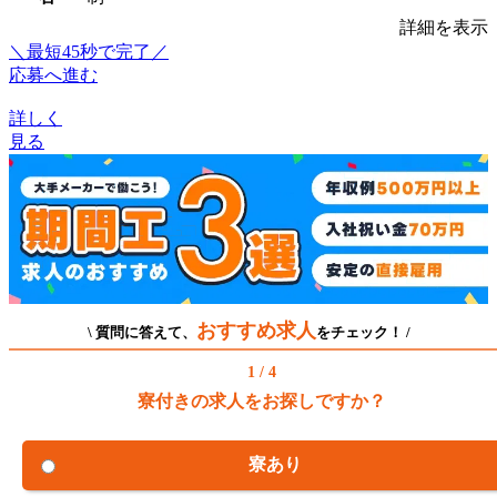
詳細を表示
＼最短45秒で完了／
応募へ進む
詳しく
見る
おすすめ求人
\ 質問に答えて、
をチェック！ /
1 / 4
寮付きの求人をお探しですか？
寮あり