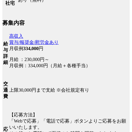
社宅
募集内容
高収入
賞与/報奨金/慰労金あり
給
月収例
334,000
円
与
詳
月給 ：230,000円～
細
月収例：334,000円（月給＋各種手当）
交
上限30,000円まで支給 ※会社規定有り
通
費
【応募方法】
「Webで応募」「電話で応募」ボタンよりご応募をお願
いいたします。
応