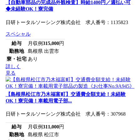
【自動車部品の完成品外観検査】時給1400円／週払い可
◆未経験OK！寮完備
日研トータルソーシング株式会社 求人番号：1135823
スペシャル
給与
月収例
315,000
円
勤務地
島根県 出雲市
寮・社宅
あり
詳しく
見る
【島根県松江市乃木福富町】交通費全額支給！未経験
OK！寮完備！車載用電子部...
日研トータルソーシング株式会社 求人番号：307968
給与
月収例
311,000
円
勤務地
島根県 松江市