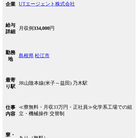
UTエージェント株式会社
企業
給与
月収例
334,000
円
詳細
勤務
島根県
松江市
地
最寄
JR山陰本線(米子～益田) 乃木駅
り駅
≪寮無料・月収33万円・正社員≫化学系工場での組
仕事
立・機械操作 交替制
内容
寮・
あり（無料）