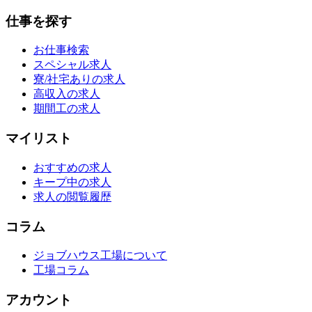
仕事を探す
お仕事検索
スペシャル求人
寮/社宅ありの求人
高収入の求人
期間工の求人
マイリスト
おすすめの求人
キープ中の求人
求人の閲覧履歴
コラム
ジョブハウス工場について
工場コラム
アカウント