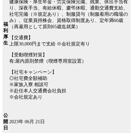
健康保険・厚生年金・労災保険完備、残業、休出手当有
り、深夜手当、有給休暇、慶弔休暇、通勤交通費支給、
社宅完備（※規定あり）、制服貸与（制服着用の職場の
み）、従業員持株会、資格取得制度あり、定年満60歳
福
（再雇用として原則65歳迄就業）
利
厚
【交通費】
生
上限30,000円まで支給 ※会社規定有り
【受動喫煙対策】
有:屋内原則禁煙（喫煙専用室設置）
【社宅キャンペーン】
◎社宅費全額補助
※家族入寮 相談可
※赴任本人交通費会社負担
※会社規定あり
公
2023年 06月 21日
開
日