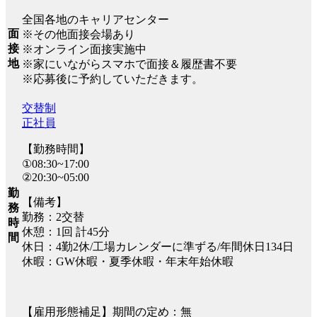
全国各地のキャリアセンター
面
※その他面接会場あり
接
※オンライン面接実施中
地
※家にいながらスマホで面接＆履歴書不要
※応募後に予約していただきます。
交替制
正社員
【勤務時間】
①08:30~17:00
②20:30~05:00
勤
【備考】
務
勤務：2交替
時
休憩：1回 計45分
間
休日：4勤2休/工場カレンダーに準ずる/年間休日134日
休暇：GW休暇・夏季休暇・年末年始休暇
【雇用形態補足】期間の定め：無