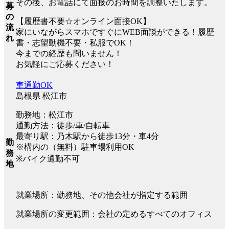
その後、お電話にて面接のお時間を調整いたします。
募
の
【履歴書不要☆オンライン面接OK】
流
家にいながらスマホですぐにWEB面談ができる！履歴
れ
書・志望動機不要・私服でOK！
今までの経歴も問いません！
お気軽にご応募ください！
車通勤OK
島根県 松江市
勤務地：松江市
通勤方法：徒歩/車/自転車
最寄り駅：乃木駅から徒歩13分・車4分
勤
※構内の（無料）駐車場利用OK
務
※バイク通勤不可
地
就業場所：勤務地、その他会社が指定する範囲
就業場所の変更範囲：会社の定めるすべてのオフィス