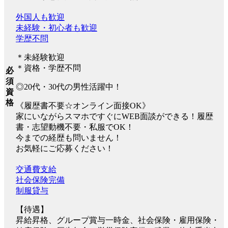
外国人も歓迎
未経験・初心者も歓迎
学歴不問
＊未経験歓迎
＊資格・学歴不問
必
須
◎20代・30代の男性活躍中！
資
格
《履歴書不要☆オンライン面接OK》
家にいながらスマホですぐにWEB面談ができる！履歴
書・志望動機不要・私服でOK！
今までの経歴も問いません！
お気軽にご応募ください！
交通費支給
社会保険完備
制服貸与
【待遇】
昇給昇格、グループ賞与一時金、社会保険・雇用保険・