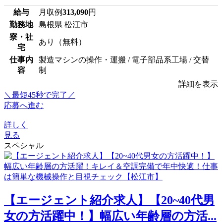
給与
月収例
313,090
円
勤務地
島根県 松江市
寮・社
あり（無料）
宅
仕事内
製造マシンの操作・運搬 / 電子部品系工場 / 交替
容
制
詳細を表示
＼最短45秒で完了／
応募へ進む
詳しく
見る
スペシャル
【エージェント紹介求人】【20~40代男
女の方活躍中！】幅広い年齢層の方活...