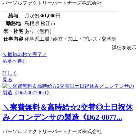
パーソルファクトリーパートナーズ株式会社
給与
月収例
361,000
円
勤務地
島根県 松江市
寮・社宅
あり（無料）
仕事内容
化学系工場 / 組立・加工・プレス / 交替制
詳細を表示
＼最短45秒で完了／
応募へ進む
詳しく
見る
＼寮費無料＆高時給☆2交替◎土日祝休
み／コンデンサの製造《D62-0077...
パーソルファクトリーパートナーズ株式会社