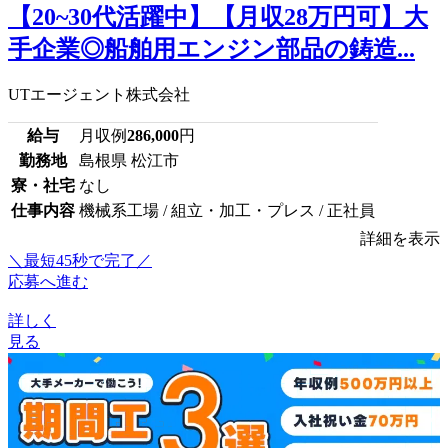
【20~30代活躍中】【月収28万円可】大
手企業◎船舶用エンジン部品の鋳造...
UTエージェント株式会社
給与
月収例
286,000
円
勤務地
島根県 松江市
寮・社宅
なし
仕事内容
機械系工場 / 組立・加工・プレス / 正社員
詳細を表示
＼最短45秒で完了／
応募へ進む
詳しく
見る