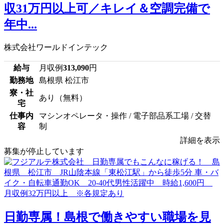
収31万円以上可／キレイ＆空調完備で
年中...
株式会社ワールドインテック
給与
月収例
313,090
円
勤務地
島根県 松江市
寮・社
あり（無料）
宅
仕事内
マシンオペレータ・操作 / 電子部品系工場 / 交替
容
制
詳細を表示
募集が停止しています
日勤専属！島根で働きやすい職場を見