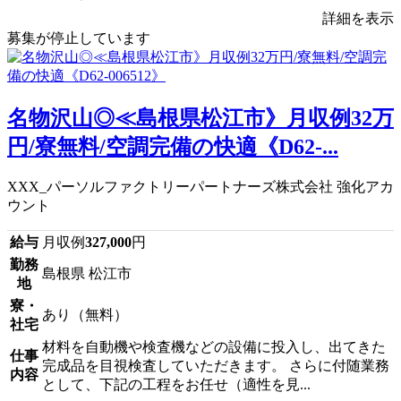
詳細を表示
募集が停止しています
名物沢山◎≪島根県松江市》月収例32万
円/寮無料/空調完備の快適《D62-...
XXX_パーソルファクトリーパートナーズ株式会社 強化アカ
ウント
給与
月収例
327,000
円
勤務
島根県 松江市
地
寮・
あり（無料）
社宅
材料を自動機や検査機などの設備に投入し、出てきた
仕事
完成品を目視検査していただきます。 さらに付随業務
内容
として、下記の工程をお任せ（適性を見...