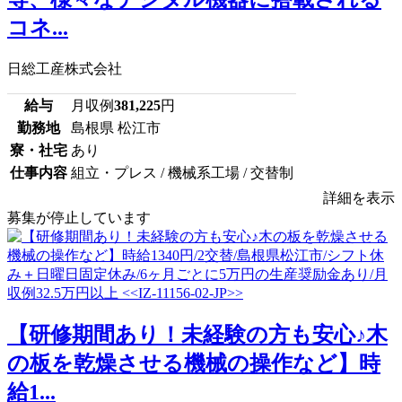
コネ...
日総工産株式会社
給与
月収例
381,225
円
勤務地
島根県 松江市
寮・社宅
あり
仕事内容
組立・プレス / 機械系工場 / 交替制
詳細を表示
募集が停止しています
【研修期間あり！未経験の方も安心♪木
の板を乾燥させる機械の操作など】時
給1...