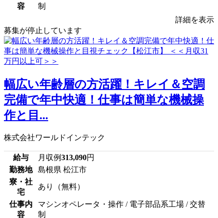
容
制
詳細を表示
募集が停止しています
幅広い年齢層の方活躍！キレイ＆空調
完備で年中快適！仕事は簡単な機械操
作と目...
株式会社ワールドインテック
給与
月収例
313,090
円
勤務地
島根県 松江市
寮・社
あり（無料）
宅
仕事内
マシンオペレータ・操作 / 電子部品系工場 / 交替
容
制