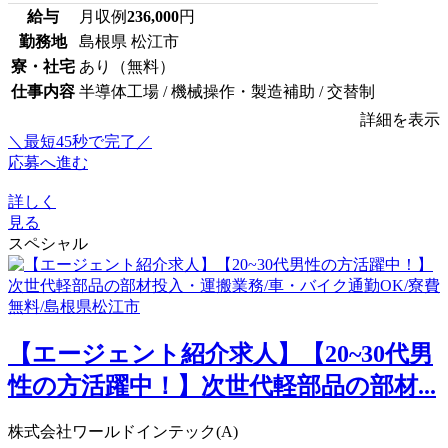
給与
月収例
236,000
円
勤務地
島根県 松江市
寮・社宅
あり（無料）
仕事内容
半導体工場 / 機械操作・製造補助 / 交替制
詳細を表示
＼最短45秒で完了／
応募へ進む
詳しく
見る
スペシャル
【エージェント紹介求人】【20~30代男
性の方活躍中！】次世代軽部品の部材...
株式会社ワールドインテック(A)