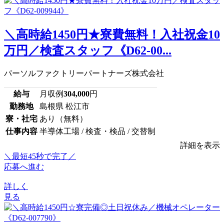
＼高時給1450円★寮費無料！入社祝金10
万円／検査スタッフ《D62-00...
パーソルファクトリーパートナーズ株式会社
給与
月収例
304,000
円
勤務地
島根県 松江市
寮・社宅
あり（無料）
仕事内容
半導体工場 / 検査・検品 / 交替制
詳細を表示
＼最短45秒で完了／
応募へ進む
詳しく
見る