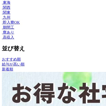
東海
関西
関東
九州
即入寮OK
期間工
寮あり
高収入
並び替え
おすすめ順
給与が高い順
新着順