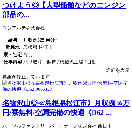
つけよう◎【大型船舶などのエンジン
部品の...
フジアルテ株式会社
給与
月収例
325,000
円
勤務地
島根県 松江市
寮・社宅
なし
仕事内容
バリ取り・製造 / 機械系工場 / 日勤
詳細を表示
募集が停止しています
名物沢山◎≪島根県松江市》月収例36万
円/寮無料/空調完備の快適《D62-...
パーソルファクトリーパートナーズ株式会社 西日本