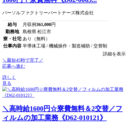
パーソルファクトリーパートナーズ株式会社
給与
月収例
361,000
円
勤務地
島根県 松江市
寮・社宅
あり（無料）
仕事内容
半導体工場 / 機械操作・製造補助 / 交替制
詳細を表示
＼最短45秒で完了／
応募へ進む
詳しく
見る
＼高時給1600円☆寮費無料＆2交替／フ
ィルムの加工業務《D62-010121》