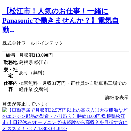
【松江市！人気のお仕事！一緒に
Panasonicで働きませんか？】電気自
動...
株式会社ワールドインテック
給与
月収例
313,090
円
勤務地
島根県 松江市
寮・社
あり（無料）
宅
仕事内
≪寮無料・月収31万円・正社員≫自動車系工場での
容
軽作業 交替制
詳細を表示
募集が停止しています