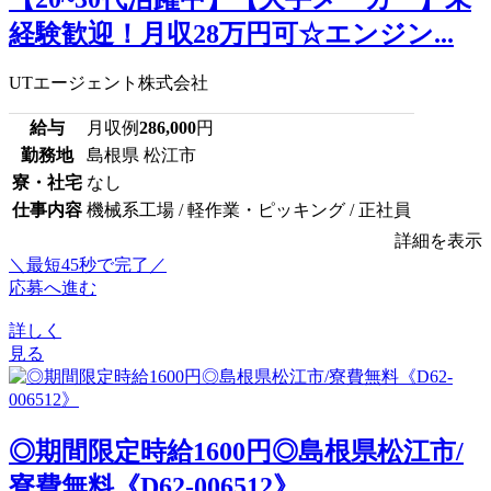
経験歓迎！月収28万円可☆エンジン...
UTエージェント株式会社
給与
月収例
286,000
円
勤務地
島根県 松江市
寮・社宅
なし
仕事内容
機械系工場 / 軽作業・ピッキング / 正社員
詳細を表示
＼最短45秒で完了／
応募へ進む
詳しく
見る
◎期間限定時給1600円◎島根県松江市/
寮費無料《D62-006512》