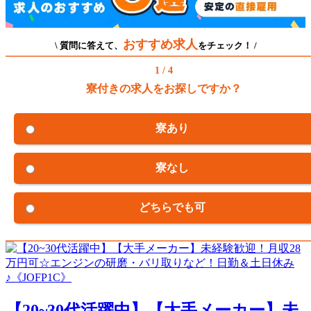
おすすめ求人
\ 質問に答えて、
をチェック！ /
1 / 4
寮付きの求人をお探しですか？
寮あり
寮なし
どちらでも可
【20~30代活躍中】【大手メーカー】未