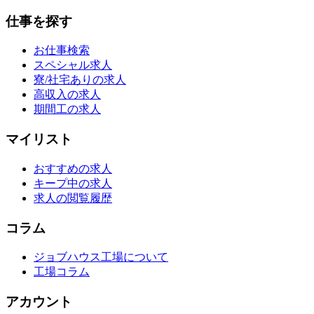
仕事を探す
お仕事検索
スペシャル求人
寮/社宅ありの求人
高収入の求人
期間工の求人
マイリスト
おすすめの求人
キープ中の求人
求人の閲覧履歴
コラム
ジョブハウス工場について
工場コラム
アカウント