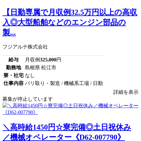
【日勤専属で月収例32.5万円以上の高収
入◎大型船舶などのエンジン部品の
製...
フジアルテ株式会社
給与
月収例
325,000
円
勤務地
島根県 松江市
寮・社宅
なし
仕事内容
バリ取り・製造 / 機械系工場 / 日勤
詳細を表示
募集が停止しています
＼高時給1450円☆寮完備◎土日祝休み
／機械オペレーター《D62-007790》