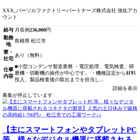
XXX_パーソルファクトリーパートナーズ株式会社 強化アカ
ウント
給与
月収例
236,000
円
勤務
島根県 松江市
地
寮・
あり（無料）
社宅
■小型コンデンサ製造業務 ・電圧処理、電気検査、研
仕事
磨機・切断機の操作が中心です。 ・機種設定から材料
内容
投入、製品検査後の取出までを担当し...
詳細を表示
募集が停止しています
【主にスマートフォンやタブレットPC
等、様々なデジタル機器に搭載される