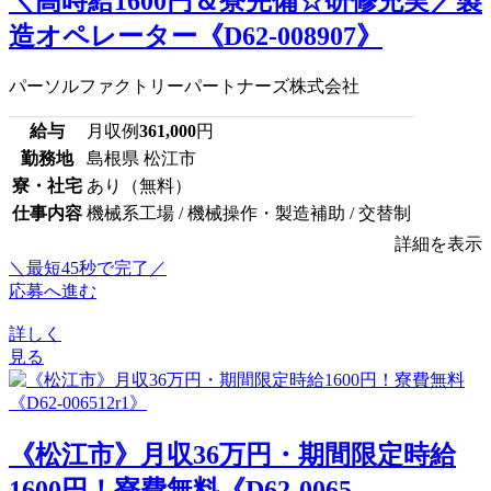
＼高時給1600円＆寮完備☆研修充実／製
造オペレーター《D62-008907》
パーソルファクトリーパートナーズ株式会社
給与
月収例
361,000
円
勤務地
島根県 松江市
寮・社宅
あり（無料）
仕事内容
機械系工場 / 機械操作・製造補助 / 交替制
詳細を表示
＼最短45秒で完了／
応募へ進む
詳しく
見る
《松江市》月収36万円・期間限定時給
1600円！寮費無料《D62-0065...