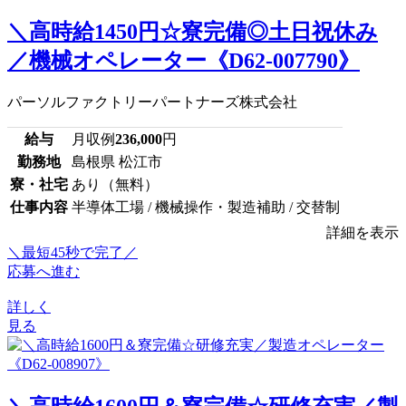
＼高時給1450円☆寮完備◎土日祝休み
／機械オペレーター《D62-007790》
パーソルファクトリーパートナーズ株式会社
給与
月収例
236,000
円
勤務地
島根県 松江市
寮・社宅
あり（無料）
仕事内容
半導体工場 / 機械操作・製造補助 / 交替制
詳細を表示
＼最短45秒で完了／
応募へ進む
詳しく
見る