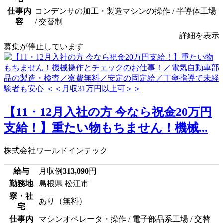
仕事内
コンデンサの加工・製造マシンの操作 / 半導体工場
容
/ 交替制
詳細を表示
募集が停止しています
【11・12月入社の方 今なら祝金20万円
支給！】重たい物もちません！機械...
株式会社ワールドインテック
給与
月収例
313,090
円
勤務地
島根県 松江市
寮・社
あり（無料）
宅
仕事内
マシンオペレータ・操作 / 電子部品系工場 / 交替