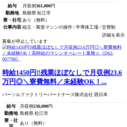
給与
月収例
361,000
円
勤務地
島根県 松江市
寮・社宅
あり（無料）
仕事内容
組立・製造マシンの操作 / 半導体工場 / 交替制
詳細を表示
募集が停止しています
時給1450円‼残業ほぼなしで月収例23.6
万円◎＼寮費無料／未経験OK！...
パーソルファクトリーパートナーズ株式会社 西日本
給与
月収例
236,000
円
勤務地
島根県 松江市
寮・社
あり（無料）
宅