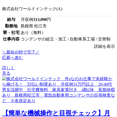
株式会社ワールドインテック(A)
給与
月収例
313,090
円
勤務地
島根県 松江市
寮・社宅
あり（無料）
仕事内容
コンデンサの組立・加工 / 自動車系工場 / 交替制
詳細を表示
＼最短45秒で完了／
応募へ進む
詳しく
見る
【簡単な機械操作と目視チェック】月