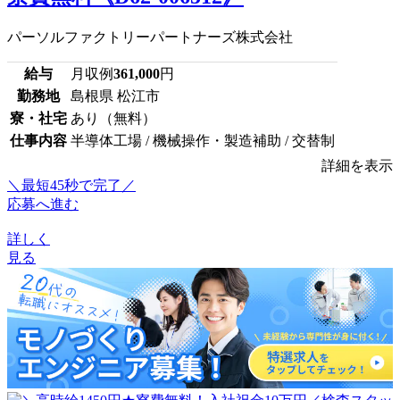
パーソルファクトリーパートナーズ株式会社
給与
月収例
361,000
円
勤務地
島根県 松江市
寮・社宅
あり（無料）
仕事内容
半導体工場 / 機械操作・製造補助 / 交替制
詳細を表示
＼最短45秒で完了／
応募へ進む
詳しく
見る