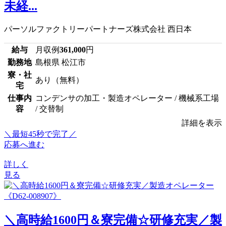
未経...
パーソルファクトリーパートナーズ株式会社 西日本
給与
月収例
361,000
円
勤務地
島根県 松江市
寮・社
あり（無料）
宅
仕事内
コンデンサの加工・製造オペレーター / 機械系工場
容
/ 交替制
詳細を表示
＼最短45秒で完了／
応募へ進む
詳しく
見る
＼高時給1600円＆寮完備☆研修充実／製