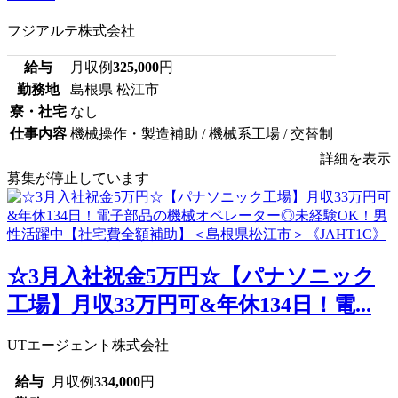
フジアルテ株式会社
給与
月収例
325,000
円
勤務地
島根県 松江市
寮・社宅
なし
仕事内容
機械操作・製造補助 / 機械系工場 / 交替制
詳細を表示
募集が停止しています
☆3月入社祝金5万円☆【パナソニック
工場】月収33万円可&年休134日！電...
UTエージェント株式会社
給与
月収例
334,000
円