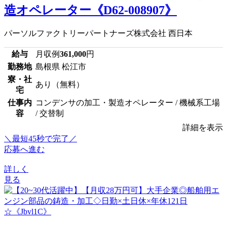
造オペレーター《D62-008907》
パーソルファクトリーパートナーズ株式会社 西日本
給与
月収例
361,000
円
勤務地
島根県 松江市
寮・社
あり（無料）
宅
仕事内
コンデンサの加工・製造オペレーター / 機械系工場
容
/ 交替制
詳細を表示
＼最短45秒で完了／
応募へ進む
詳しく
見る