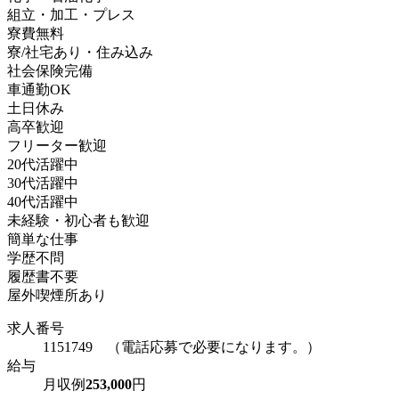
組立・加工・プレス
寮費無料
寮/社宅あり・住み込み
社会保険完備
車通勤OK
土日休み
高卒歓迎
フリーター歓迎
20代活躍中
30代活躍中
40代活躍中
未経験・初心者も歓迎
簡単な仕事
学歴不問
履歴書不要
屋外喫煙所あり
求人番号
1151749 （電話応募で必要になります。）
給与
月収例
253,000
円