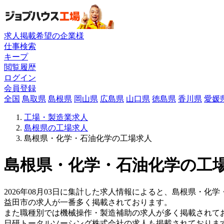
求人掲載希望の企業様
仕事検索
キープ
閲覧履歴
ログイン
会員登録
全国
鳥取県
島根県
岡山県
広島県
山口県
徳島県
香川県
愛媛
工場・製造業求人
島根県の工場求人
島根県・化学・石油化学の工場求人
島根県・化学・石油化学の工場
2026年08月03日に集計した求人情報によると、島根県・化学
益田市の求人が一番多く掲載されております。
また職種別では機械操作・製造補助の求人が多く掲載されて
日研トータルソーシング株式会社の求人も掲載されておりま