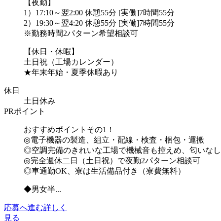
【夜勤】
1）17:10～翌2:00 休憩55分 [実働]7時間55分
2）19:30～翌4:20 休憩55分 [実働]7時間55分
※勤務時間2パターン希望相談可
【休日・休暇】
土日祝（工場カレンダー）
★年末年始・夏季休暇あり
休日
土日休み
PRポイント
おすすめポイントその1！
◎電子機器の製造、組立・配線・検査・梱包・運搬
◎空調完備のきれいな工場で機械音も控えめ、匂いなし
◎完全週休二日（土日祝）で夜勤2パターン相談可
◎車通勤OK、寮は生活備品付き（寮費無料）
◆男女半...
応募へ進む
詳しく
見る