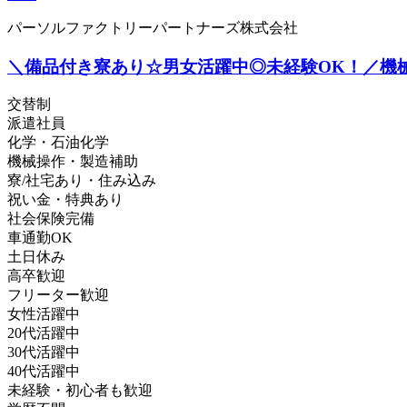
パーソルファクトリーパートナーズ株式会社
＼備品付き寮あり☆男女活躍中◎未経験OK！／機械オペ
交替制
派遣社員
化学・石油化学
機械操作・製造補助
寮/社宅あり・住み込み
祝い金・特典あり
社会保険完備
車通勤OK
土日休み
高卒歓迎
フリーター歓迎
女性活躍中
20代活躍中
30代活躍中
40代活躍中
未経験・初心者も歓迎