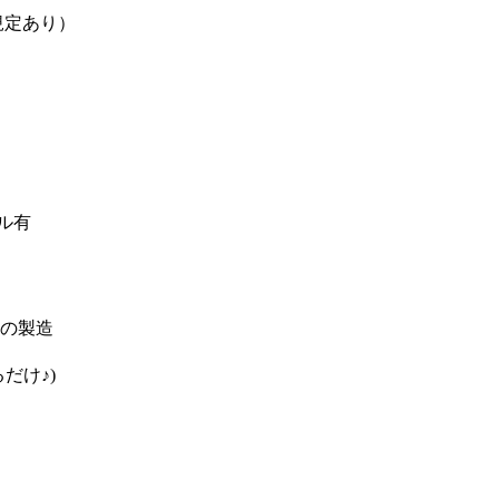
規定あり）
ル有
の製造
だけ♪)