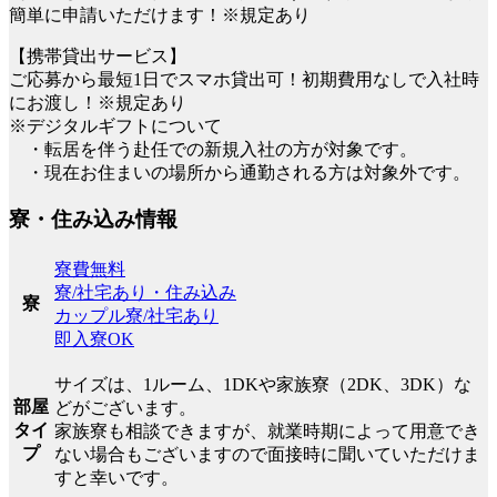
簡単に申請いただけます！※規定あり
【携帯貸出サービス】
ご応募から最短1日でスマホ貸出可！初期費用なしで入社時
にお渡し！※規定あり
※デジタルギフトについて
・転居を伴う赴任での新規入社の方が対象です。
・現在お住まいの場所から通勤される方は対象外です。
寮・住み込み情報
寮費無料
寮/社宅あり・住み込み
寮
カップル寮/社宅あり
即入寮OK
サイズは、1ルーム、1DKや家族寮（2DK、3DK）な
部屋
どがございます。
タイ
家族寮も相談できますが、就業時期によって用意でき
プ
ない場合もございますので面接時に聞いていただけま
すと幸いです。