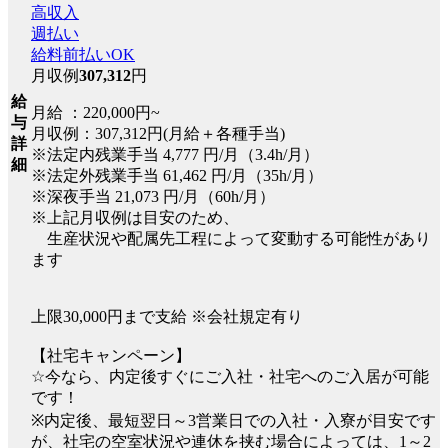
高収入
週払い
給料前払いOK
月収例
307,312
円
給
月給 ：220,000円~
与
月収例：307,312円(月給＋各種手当)
詳
※法定内残業手当 4,777 円/月（3.4h/月）
細
※法定外残業手当 61,462 円/月（35h/月）
※深夜手当 21,073 円/月（60h/月）
※上記月収例は目安のため、
生産状況や配属先工程によって変動する可能性があり
ます
上限30,000円まで支給 ※会社規定有り
【社宅キャンペーン】
☆今なら、内定後すぐにご入社・社宅へのご入居が可能
です！
※内定後、最短翌日～3営業日での入社・入寮が目安です
が、社宅の空室状況や連休を挟む場合によっては、1～2