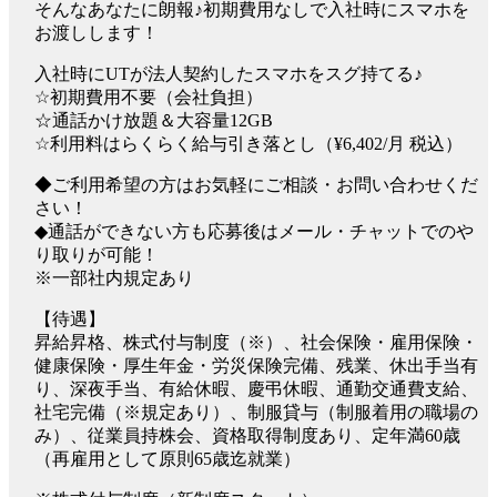
そんなあなたに朗報♪初期費用なしで入社時にスマホを
お渡しします！
入社時にUTが法人契約したスマホをスグ持てる♪
☆初期費用不要（会社負担）
☆通話かけ放題＆大容量12GB
☆利用料はらくらく給与引き落とし（¥6,402/月 税込）
◆ご利用希望の方はお気軽にご相談・お問い合わせくだ
さい！
◆通話ができない方も応募後はメール・チャットでのや
り取りが可能！
※一部社内規定あり
【待遇】
昇給昇格、株式付与制度（※）、社会保険・雇用保険・
健康保険・厚生年金・労災保険完備、残業、休出手当有
り、深夜手当、有給休暇、慶弔休暇、通勤交通費支給、
社宅完備（※規定あり）、制服貸与（制服着用の職場の
み）、従業員持株会、資格取得制度あり、定年満60歳
（再雇用として原則65歳迄就業）