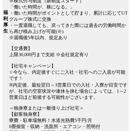
※株式付与制度（新制度スタート）
「働いた時間が、株になる。」
福
・働いた時間がポイントとして貯まり、累計に応じてUT
利
グループ株式に交換
厚
・一度退職しても、戻ってきた際には過去の労働時間か
生
ら再び積み上げが可能(※)
※退職後5年以内、規定あり
【交通費】
上限30,000円まで支給 ※会社規定有り
【社宅キャンペーン】
☆今なら、内定後すぐにご入社・社宅へのご入居が可能
です！
※内定後、最短翌日～3営業日での入社・入寮が目安です
が、社宅の空室状況や連休を挟む場合によっては、1～2
営業日ほど前後する可能性がございます。
＜独身寮または一般借り上げ社宅＞
【顧客独身寮】
寮費・駐車場無料！水道光熱費5千円/月
6畳個室・収納・洗面所・エアコン・照明付