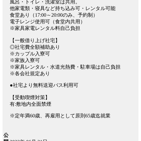
風呂・トイレ・洗濯室は共用。
他家電類・寝具など持ち込み可・レンタル可能
食堂あり（17:00～20:00のみ、予約制）
電子レンジ使用可（食堂内共用）
※家具家電レンタル料自己負担
【一般借り上げ社宅】
◎社宅費全額補助あり
※カップル入寮可
※家族入寮可
※家具レンタル・水道光熱費・駐車場は自己負担
※各会社規定あり
●社宅より無料送迎バス利用可
【受動喫煙対策】
有:敷地内全面禁煙
※定年満60歳、再雇用として原則65歳迄就業
公