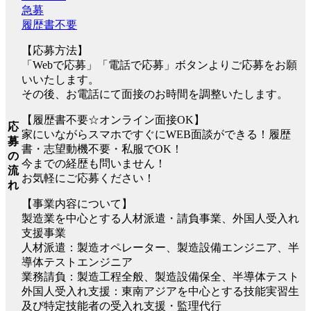
急募
履歴書不要
【応募方法】
「Webで応募」「電話で応募」ボタンよりご応募をお願
いいたします。
その後、お電話にて面接のお時間を調整いたします。
【履歴書不要☆オンライン面接OK】
応
家にいながらスマホですぐにWEB面談ができる！履歴
募
書・志望動機不要・私服でOK！
の
今までの経歴も問いません！
流
お気軽にご応募ください！
れ
【事業内容について】
製造業を中心とする人材派遣・請負事業、外国人受入れ
支援事業
人材派遣：製造オペレーター、製造設備エンジニア、半
導体テストエンジニア
業務請負：製造工程全般、製造設備保全、半導体テスト
外国人受入れ支援：東南アジアを中心とする技能実習生
及び特定技能者の受入れ支援・監理代行