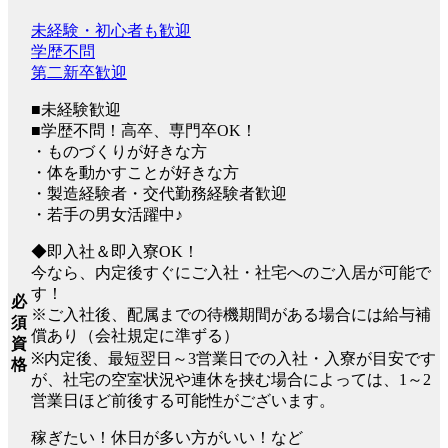
未経験・初心者も歓迎
学歴不問
第二新卒歓迎
■未経験歓迎
■学歴不問！高卒、専門卒OK！
・ものづくりが好きな方
・体を動かすことが好きな方
・製造経験者・交代勤務経験者歓迎
・若手の男女活躍中♪
◆即入社＆即入寮OK！
今なら、内定後すぐにご入社・社宅へのご入居が可能で
す！
必
※ご入社後、配属までの待機期間がある場合には給与補
須
償あり（会社規定に準ずる）
資
※内定後、最短翌日～3営業日での入社・入寮が目安です
格
が、社宅の空室状況や連休を挟む場合によっては、1～2
営業日ほど前後する可能性がございます。
稼ぎたい！休日が多い方がいい！など