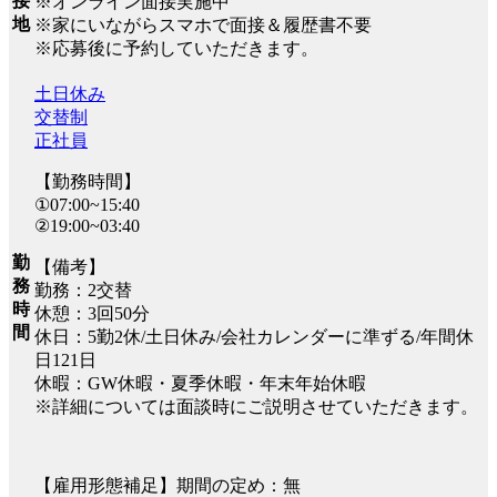
接
※オンライン面接実施中
地
※家にいながらスマホで面接＆履歴書不要
※応募後に予約していただきます。
土日休み
交替制
正社員
【勤務時間】
①07:00~15:40
②19:00~03:40
勤
【備考】
務
勤務：2交替
時
休憩：3回50分
間
休日：5勤2休/土日休み/会社カレンダーに準ずる/年間休
日121日
休暇：GW休暇・夏季休暇・年末年始休暇
※詳細については面談時にご説明させていただきます。
【雇用形態補足】期間の定め：無