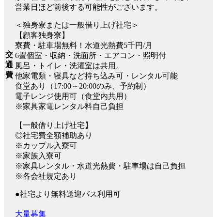
営業日ほど前後する可能性がございます。
＜独身寮または一般借り上げ社宅＞
【顧客独身寮】
寮費・駐車場無料！水道光熱費5千円/月
交
6畳個室・収納・洗面所・エアコン・照明付
通
風呂・トイレ・洗濯室は共用。
費
他家電類・寝具など持ち込み可・レンタル可能
食堂あり（17:00～20:00のみ、予約制）
電子レンジ使用可（食堂内共用）
※家具家電レンタル料自己負担
【一般借り上げ社宅】
◎社宅費全額補助あり
※カップル入寮可
※家族入寮可
※家具レンタル・水道光熱費・駐車場は自己負担
※各会社規定あり
●社宅より無料送迎バス利用可
大量募集