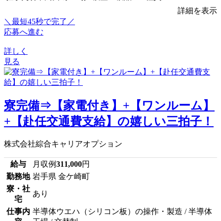
詳細を表示
＼最短45秒で完了／
応募へ進む
詳しく
見る
寮完備⇒【家電付き】+【ワンルーム】
+【赴任交通費支給】の嬉しい三拍子！
株式会社綜合キャリアオプション
給与
月収例
311,000
円
勤務地
岩手県 金ケ崎町
寮・社
あり
宅
仕事内
半導体ウエハ（シリコン板）の操作・製造 / 半導体