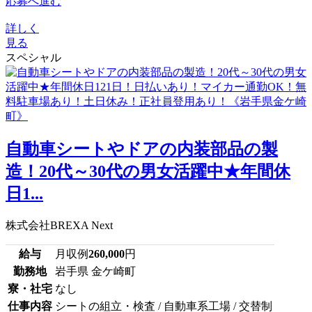
応募へ進む
詳しく
見る
スペシャル
自動車シートやドアの内装部品の製
造！20代～30代の男女活躍中★年間休
日1...
株式会社BREXA Next
給与
月収例
260,000
円
勤務地
岩手県 金ケ崎町
寮・社宅
なし
仕事内容
シートの組立・検査 / 自動車系工場 / 交替制