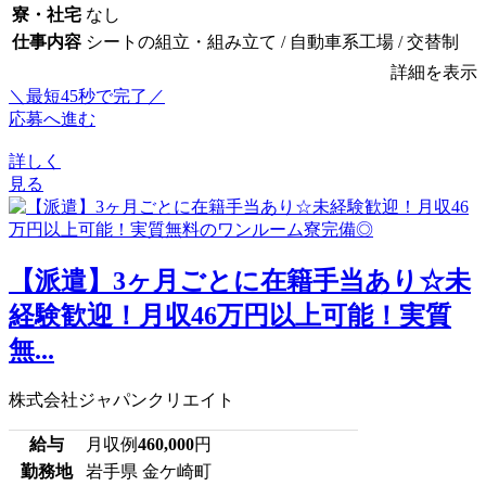
寮・社宅
なし
仕事内容
シートの組立・組み立て / 自動車系工場 / 交替制
詳細を表示
＼最短45秒で完了／
応募へ進む
詳しく
見る
【派遣】3ヶ月ごとに在籍手当あり☆未
経験歓迎！月収46万円以上可能！実質
無...
株式会社ジャパンクリエイト
給与
月収例
460,000
円
勤務地
岩手県 金ケ崎町