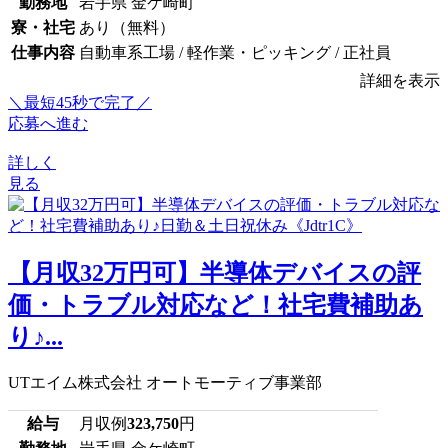
勤務地
岩手県 金ケ崎町
寮・社宅
あり（無料）
仕事内容
自動車系工場 / 軽作業・ピッキング / 正社員
詳細を表示
＼最短45秒で完了／
応募へ進む
詳しく
見る
【月収32万円可】半導体デバイスの評
価・トラブル対応など！社宅費補助あ
り♪...
UTエイム株式会社 オートモーティブ事業部
給与
月収例
323,750
円