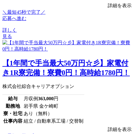
詳細を表示
＼最短45秒で完了／
応募へ進む
詳しく
見る
【1年間で手当最大50万円☆彡】家電付
き1R寮完備！寮費0円！高時給1780円！
株式会社綜合キャリアオプション
給与
月収例
363,000
円
勤務地
岩手県 金ケ崎町
寮・社宅
あり（無料）
仕事内容
組立 / 自動車系工場 / 交替制
詳細を表示