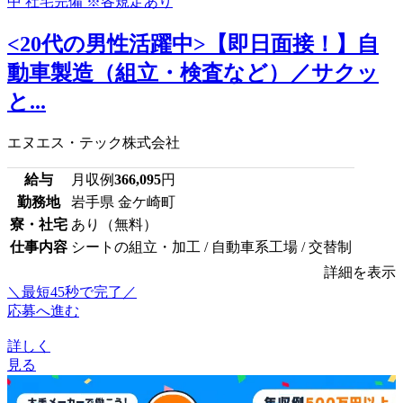
<20代の男性活躍中>【即日面接！】自
動車製造（組立・検査など）／サクッ
と...
エヌエス・テック株式会社
給与
月収例
366,095
円
勤務地
岩手県 金ケ崎町
寮・社宅
あり（無料）
仕事内容
シートの組立・加工 / 自動車系工場 / 交替制
詳細を表示
＼最短45秒で完了／
応募へ進む
詳しく
見る