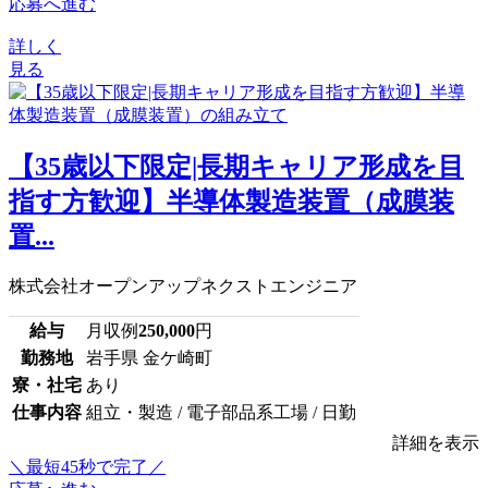
応募へ進む
詳しく
見る
【35歳以下限定|長期キャリア形成を目
指す方歓迎】半導体製造装置（成膜装
置...
株式会社オープンアップネクストエンジニア
給与
月収例
250,000
円
勤務地
岩手県 金ケ崎町
寮・社宅
あり
仕事内容
組立・製造 / 電子部品系工場 / 日勤
詳細を表示
＼最短45秒で完了／