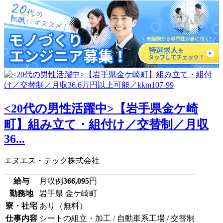
<20代の男性活躍中>【岩手県金ケ崎
町】組み立て・組付け／交替制／月収
36...
エヌエス・テック株式会社
給与
月収例
366,095
円
勤務地
岩手県 金ケ崎町
寮・社宅
あり（無料）
仕事内容
シートの組立・加工 / 自動車系工場 / 交替制