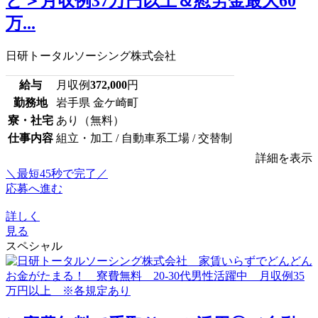
ど＞月収例37万円以上＆慰労金最大60
万...
日研トータルソーシング株式会社
給与
月収例
372,000
円
勤務地
岩手県 金ケ崎町
寮・社宅
あり（無料）
仕事内容
組立・加工 / 自動車系工場 / 交替制
詳細を表示
＼最短45秒で完了／
応募へ進む
詳しく
見る
スペシャル