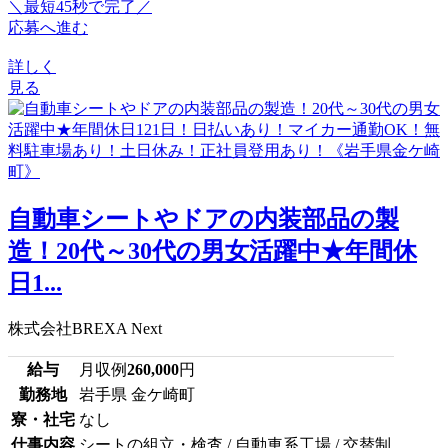
＼最短45秒で完了／
応募へ進む
詳しく
見る
自動車シートやドアの内装部品の製
造！20代～30代の男女活躍中★年間休
日1...
株式会社BREXA Next
給与
月収例
260,000
円
勤務地
岩手県 金ケ崎町
寮・社宅
なし
仕事内容
シートの組立・検査 / 自動車系工場 / 交替制