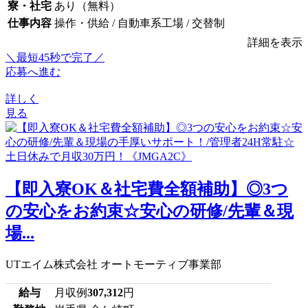
寮・社宅
あり（無料）
仕事内容
操作・供給 / 自動車系工場 / 交替制
詳細を表示
＼最短45秒で完了／
応募へ進む
詳しく
見る
【即入寮OK＆社宅費全額補助】◎3つ
の安心をお約束☆安心の研修/先輩＆現
場...
UTエイム株式会社 オートモーティブ事業部
給与
月収例
307,312
円