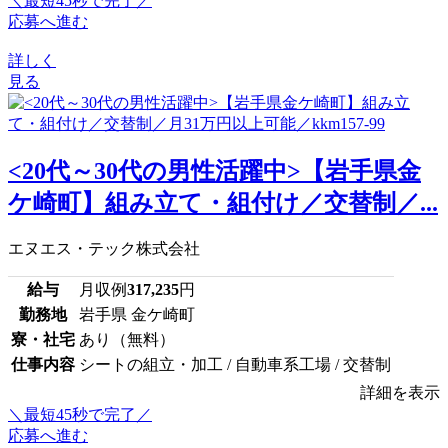
＼最短45秒で完了／
応募へ進む
詳しく
見る
<20代～30代の男性活躍中>【岩手県金
ケ崎町】組み立て・組付け／交替制／...
エヌエス・テック株式会社
給与
月収例
317,235
円
勤務地
岩手県 金ケ崎町
寮・社宅
あり（無料）
仕事内容
シートの組立・加工 / 自動車系工場 / 交替制
詳細を表示
＼最短45秒で完了／
応募へ進む