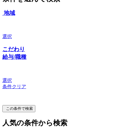
地域
選択
こだわり
給与/職種
選択
条件クリア
この条件で検索
人気の条件から検索