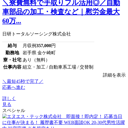
＼寮費無料で手取りフル活用◎／自動
車部品の加工・検査など｜慰労金最大
60万...
日研トータルソーシング株式会社
給与
月収例
357,000
円
勤務地
岩手県 金ケ崎町
寮・社宅
あり（無料）
仕事内容
組立・加工 / 自動車系工場 / 交替制
詳細を表示
＼最短45秒で完了／
応募へ進む
詳しく
見る
スペシャル