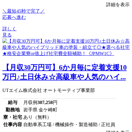
詳細を表示
＼最短45秒で完了／
応募へ進む
詳しく
見る
【月収30万円可】6か月毎に定着支援10
万円♪土日休み☆高級車や人気のハイ...
UTエイム株式会社 オートモーティブ事業部
給与
月収例
307,258
円
勤務地
岩手県 金ケ崎町
寮・社宅
あり（無料）
仕事内容
自動車系工場 / 機械操作・製造補助 / 正社員