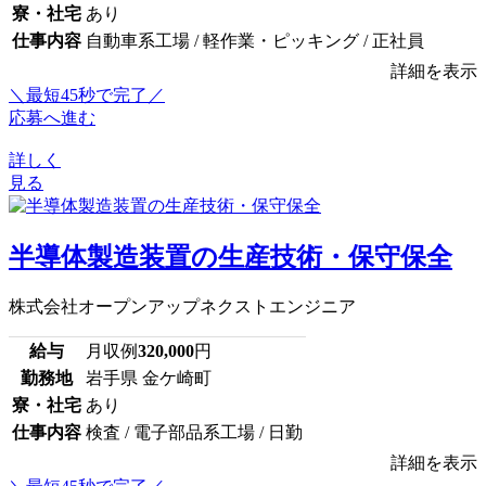
寮・社宅
あり
仕事内容
自動車系工場 / 軽作業・ピッキング / 正社員
詳細を表示
＼最短45秒で完了／
応募へ進む
詳しく
見る
半導体製造装置の生産技術・保守保全
株式会社オープンアップネクストエンジニア
給与
月収例
320,000
円
勤務地
岩手県 金ケ崎町
寮・社宅
あり
仕事内容
検査 / 電子部品系工場 / 日勤
詳細を表示