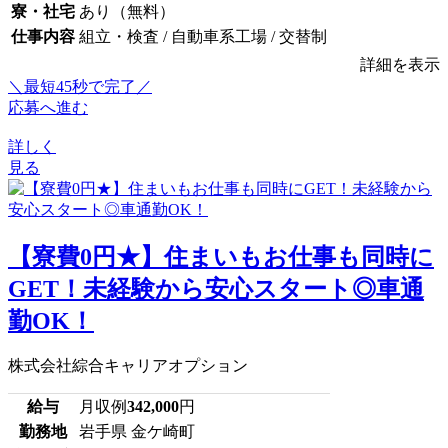
寮・社宅
あり（無料）
仕事内容
組立・検査 / 自動車系工場 / 交替制
詳細を表示
＼最短45秒で完了／
応募へ進む
詳しく
見る
【寮費0円★】住まいもお仕事も同時に
GET！未経験から安心スタート◎車通
勤OK！
株式会社綜合キャリアオプション
給与
月収例
342,000
円
勤務地
岩手県 金ケ崎町