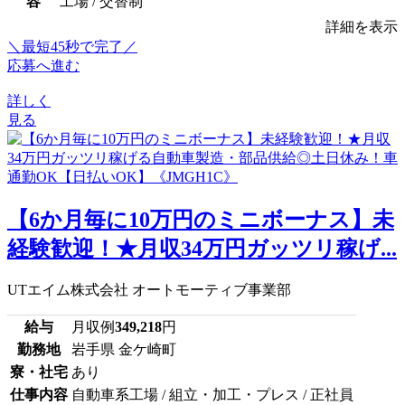
容
工場 / 交替制
詳細を表示
＼最短45秒で完了／
応募へ進む
詳しく
見る
【6か月毎に10万円のミニボーナス】未
経験歓迎！★月収34万円ガッツリ稼げ...
UTエイム株式会社 オートモーティブ事業部
給与
月収例
349,218
円
勤務地
岩手県 金ケ崎町
寮・社宅
あり
仕事内容
自動車系工場 / 組立・加工・プレス / 正社員