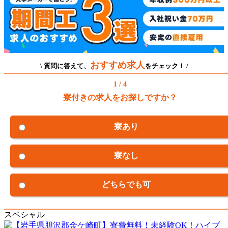
おすすめ求人
\ 質問に答えて、
をチェック！ /
1 / 4
寮付きの求人をお探しですか？
寮あり
寮なし
どちらでも可
スペシャル