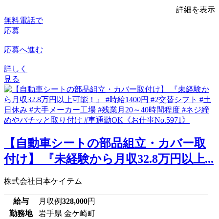
詳細を表示
無料電話で
応募
応募へ進む
詳しく
見る
【自動車シートの部品組立・カバー取
付け】 『未経験から月収32.8万円以上...
株式会社日本ケイテム
給与
月収例
328,000
円
勤務地
岩手県 金ケ崎町