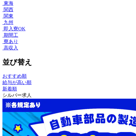
東海
関西
関東
九州
即入寮OK
期間工
寮あり
高収入
並び替え
おすすめ順
給与が高い順
新着順
シルバー求人