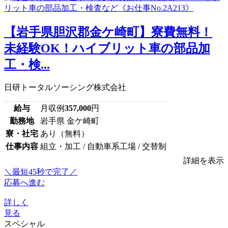
【岩手県胆沢郡金ケ崎町】寮費無料！
未経験OK！ハイブリット車の部品加
工・検...
日研トータルソーシング株式会社
給与
月収例
357,000
円
勤務地
岩手県 金ケ崎町
寮・社宅
あり（無料）
仕事内容
組立・加工 / 自動車系工場 / 交替制
詳細を表示
＼最短45秒で完了／
応募へ進む
詳しく
見る
スペシャル