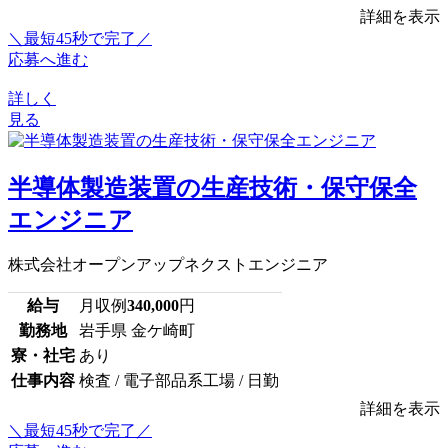
詳細を表示
＼最短45秒で完了／
応募へ進む
詳しく
見る
半導体製造装置の生産技術・保守保全
エンジニア
株式会社オープンアップネクストエンジニア
給与
月収例
340,000
円
勤務地
岩手県 金ケ崎町
寮・社宅
あり
仕事内容
検査 / 電子部品系工場 / 日勤
詳細を表示
＼最短45秒で完了／