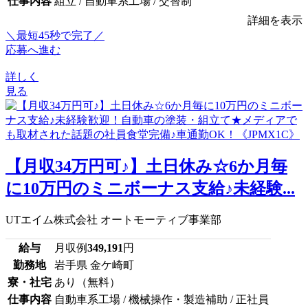
仕事内容
組立 / 自動車系工場 / 交替制
詳細を表示
＼最短45秒で完了／
応募へ進む
詳しく
見る
【月収34万円可♪】土日休み☆6か月毎
に10万円のミニボーナス支給♪未経験...
UTエイム株式会社 オートモーティブ事業部
給与
月収例
349,191
円
勤務地
岩手県 金ケ崎町
寮・社宅
あり（無料）
仕事内容
自動車系工場 / 機械操作・製造補助 / 正社員