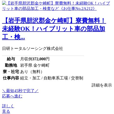
【岩手県胆沢郡金ケ崎町】寮費無料！
未経験OK！ハイブリット車の部品加
工・検...
日研トータルソーシング株式会社
給与
月収例
372,000
円
勤務地
岩手県 金ケ崎町
寮・社宅
あり（無料）
仕事内容
組立・加工 / 自動車系工場 / 交替制
詳細を表示
＼最短45秒で完了／
応募へ進む
詳しく
見る