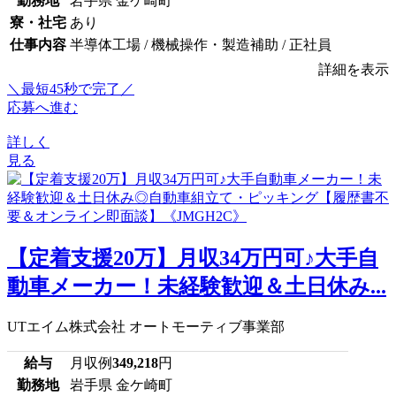
勤務地
岩手県 金ケ崎町
寮・社宅
あり
仕事内容
半導体工場 / 機械操作・製造補助 / 正社員
詳細を表示
＼最短45秒で完了／
応募へ進む
詳しく
見る
【定着支援20万】月収34万円可♪大手自
動車メーカー！未経験歓迎＆土日休み...
UTエイム株式会社 オートモーティブ事業部
給与
月収例
349,218
円
勤務地
岩手県 金ケ崎町