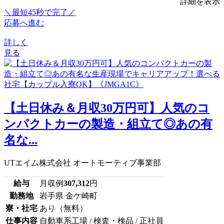
詳細を表示
＼最短45秒で完了／
応募へ進む
詳しく
見る
【土日休み＆月収30万円可】人気のコ
ンパクトカーの製造・組立て◎あの有
名な...
UTエイム株式会社 オートモーティブ事業部
給与
月収例
307,312
円
勤務地
岩手県 金ケ崎町
寮・社宅
あり（無料）
仕事内容
自動車系工場 / 検査・検品 / 正社員