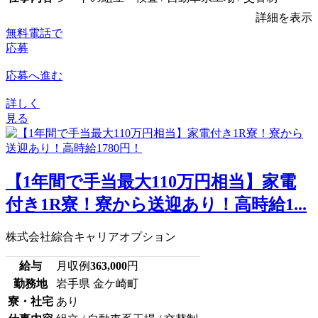
詳細を表示
無料電話で
応募
応募へ進む
詳しく
見る
【1年間で手当最大110万円相当】家電
付き1R寮！寮から送迎あり！高時給1...
株式会社綜合キャリアオプション
給与
月収例
363,000
円
勤務地
岩手県 金ケ崎町
寮・社宅
あり