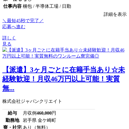
仕事内容
梱包 / 半導体工場 / 日勤
詳細を表示
＼最短45秒で完了／
応募へ進む
詳しく
見る
【派遣】3ヶ月ごとに在籍手当あり☆未
経験歓迎！月収46万円以上可能！実質
無...
株式会社ジャパンクリエイト
給与
月収例
460,000
円
勤務地
岩手県 金ケ崎町
寮・社宅
あり（無料）