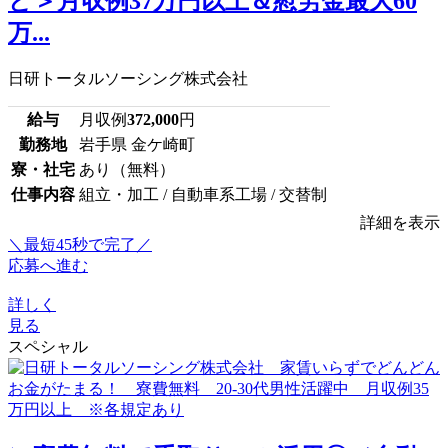
ど＞月収例37万円以上＆慰労金最大60
万...
日研トータルソーシング株式会社
給与
月収例
372,000
円
勤務地
岩手県 金ケ崎町
寮・社宅
あり（無料）
仕事内容
組立・加工 / 自動車系工場 / 交替制
詳細を表示
＼最短45秒で完了／
応募へ進む
詳しく
見る
スペシャル