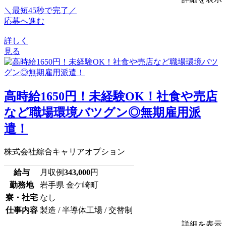
＼最短45秒で完了／
応募へ進む
詳しく
見る
高時給1650円！未経験OK！社食や売店
など職場環境バツグン◎無期雇用派
遣！
株式会社綜合キャリアオプション
給与
月収例
343,000
円
勤務地
岩手県 金ケ崎町
寮・社宅
なし
仕事内容
製造 / 半導体工場 / 交替制
詳細を表示