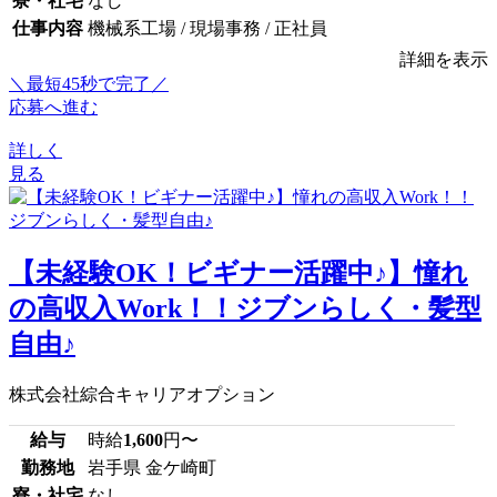
寮・社宅
なし
仕事内容
機械系工場 / 現場事務 / 正社員
詳細を表示
＼最短45秒で完了／
応募へ進む
詳しく
見る
【未経験OK！ビギナー活躍中♪】憧れ
の高収入Work！！ジブンらしく・髪型
自由♪
株式会社綜合キャリアオプション
給与
時給
1,600
円〜
勤務地
岩手県 金ケ崎町
寮・社宅
なし