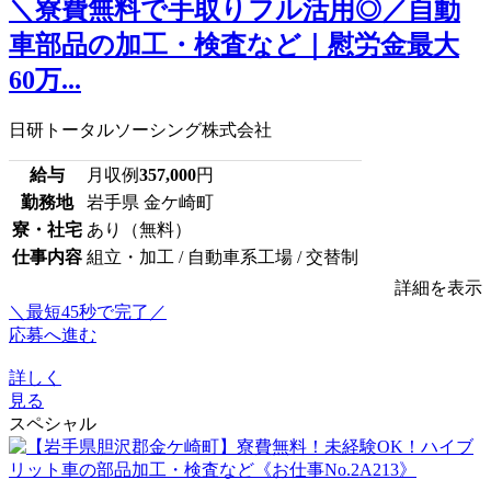
＼寮費無料で手取りフル活用◎／自動
車部品の加工・検査など｜慰労金最大
60万...
日研トータルソーシング株式会社
給与
月収例
357,000
円
勤務地
岩手県 金ケ崎町
寮・社宅
あり（無料）
仕事内容
組立・加工 / 自動車系工場 / 交替制
詳細を表示
＼最短45秒で完了／
応募へ進む
詳しく
見る
スペシャル