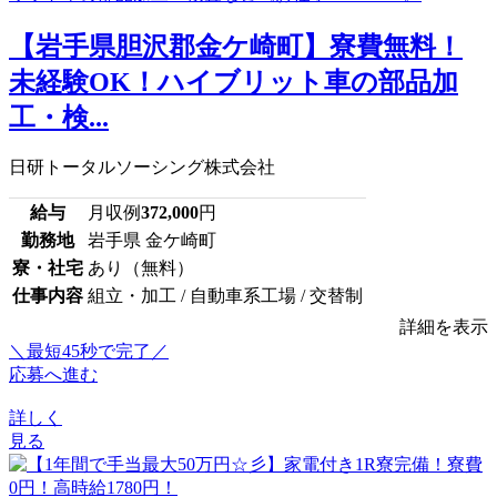
【岩手県胆沢郡金ケ崎町】寮費無料！
未経験OK！ハイブリット車の部品加
工・検...
日研トータルソーシング株式会社
給与
月収例
372,000
円
勤務地
岩手県 金ケ崎町
寮・社宅
あり（無料）
仕事内容
組立・加工 / 自動車系工場 / 交替制
詳細を表示
＼最短45秒で完了／
応募へ進む
詳しく
見る