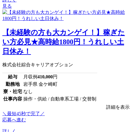
見る
【未経験の方も大カンゲイ！】稼ぎた
い方必見★高時給1800円！うれしい土
日休み！
株式会社綜合キャリアオプション
給与
月収例
410,000
円
勤務地
岩手県 金ケ崎町
寮・社宅
なし
仕事内容
操作・供給 / 自動車系工場 / 交替制
詳細を表示
＼最短45秒で完了／
応募へ進む
詳しく