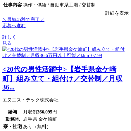
仕事内容
操作・供給 / 自動車系工場 / 交替制
詳細を表示
＼最短45秒で完了／
応募へ進む
詳しく
見る
<20代の男性活躍中>【岩手県金ケ崎
町】組み立て・組付け／交替制／月収
36...
エヌエス・テック株式会社
給与
月収例
366,095
円
勤務地
岩手県 金ケ崎町
寮・社宅
あり（無料）