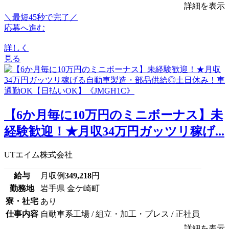
詳細を表示
＼最短45秒で完了／
応募へ進む
詳しく
見る
【6か月毎に10万円のミニボーナス】未
経験歓迎！★月収34万円ガッツリ稼げ...
UTエイム株式会社
給与
月収例
349,218
円
勤務地
岩手県 金ケ崎町
寮・社宅
あり
仕事内容
自動車系工場 / 組立・加工・プレス / 正社員
詳細を表示