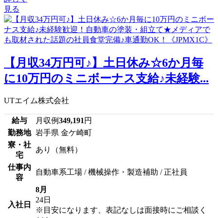
見る
【月収34万円可♪】土日休み☆6か月毎
に10万円のミニボーナス支給♪未経験...
UTエイム株式会社
給与
月収例
349,191
円
勤務地
岩手県 金ケ崎町
寮・社
あり（無料）
宅
仕事内
自動車系工場 / 機械操作・製造補助 / 正社員
容
8月
24日
入社日
※目安になります、表記なしは面接時にご相談く