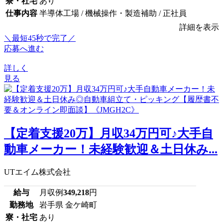
寮・社宅
あり
仕事内容
半導体工場 / 機械操作・製造補助 / 正社員
詳細を表示
＼最短45秒で完了／
応募へ進む
詳しく
見る
【定着支援20万】月収34万円可♪大手自
動車メーカー！未経験歓迎＆土日休み...
UTエイム株式会社
給与
月収例
349,218
円
勤務地
岩手県 金ケ崎町
寮・社宅
あり