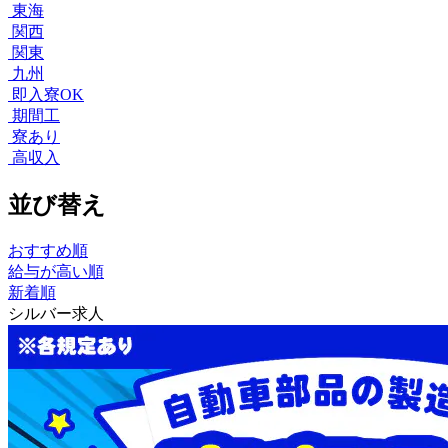
東海
関西
関東
九州
即入寮OK
期間工
寮あり
高収入
並び替え
おすすめ順
給与が高い順
新着順
シルバー求人