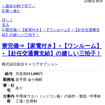
詳細を表示
＼最短45秒で完了／
応募へ進む
詳しく
見る
寮完備⇒【家電付き】+【ワンルーム】
+【赴任交通費支給】の嬉しい三拍子！
株式会社綜合キャリアオプション
給与
月収例
311,000
円
勤務地
岩手県 金ケ崎町
寮・社
あり
宅
仕事内
半導体ウエハ（シリコン板）の操作・製造 / 半導体
容
工場 / 交替制