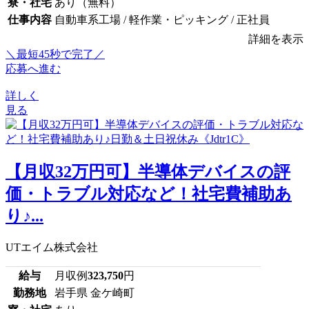
寮・社宅
あり（無料）
仕事内容
自動車系工場 / 軽作業・ピッキング / 正社員
詳細を表示
＼最短45秒で完了／
応募へ進む
詳しく
見る
【月収32万円可】半導体デバイスの評
価・トラブル対応など！社宅費補助あ
り♪...
UTエイム株式会社
給与
月収例
323,750
円
勤務地
岩手県 金ケ崎町