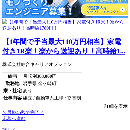
【1年間で手当最大110万円相当】家電
付き1R寮！寮から送迎あり！高時給1...
株式会社綜合キャリアオプション
給与
月収例
363,000
円
勤務地
岩手県 金ケ崎町
寮・社宅
あり
仕事内容
組立 / 自動車系工場 / 交替制
詳細を表示
＼最短45秒で完了／
応募へ進む
詳しく