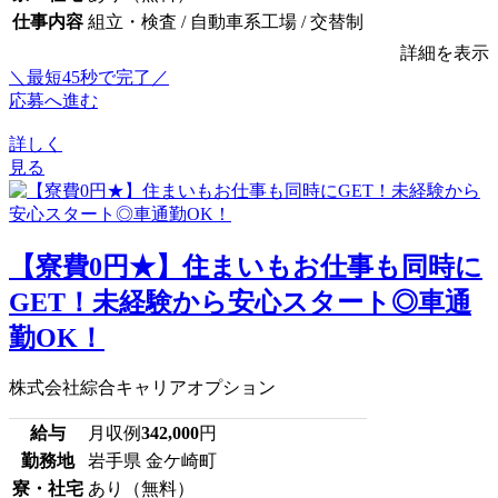
仕事内容
組立・検査 / 自動車系工場 / 交替制
詳細を表示
＼最短45秒で完了／
応募へ進む
詳しく
見る
【寮費0円★】住まいもお仕事も同時に
GET！未経験から安心スタート◎車通
勤OK！
株式会社綜合キャリアオプション
給与
月収例
342,000
円
勤務地
岩手県 金ケ崎町
寮・社宅
あり（無料）