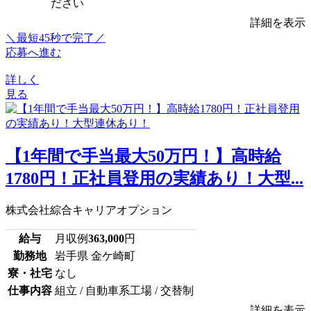
ださい
詳細を表示
＼最短45秒で完了／
応募へ進む
詳しく
見る
【1年間で手当最大50万円！】高時給
1780円！正社員登用の実績あり！大型...
株式会社綜合キャリアオプション
給与
月収例
363,000
円
勤務地
岩手県 金ケ崎町
寮・社宅
なし
仕事内容
組立 / 自動車系工場 / 交替制
詳細を表示