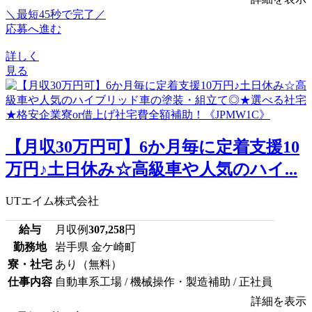
＼最短45秒で完了／
応募へ進む
詳しく
見る
【月収30万円可】6か月毎に定着支援10
万円♪土日休み☆高級車や人気のハイ...
UTエイム株式会社
給与
月収例
307,258
円
勤務地
岩手県 金ケ崎町
寮・社宅
あり（無料）
仕事内容
自動車系工場 / 機械操作・製造補助 / 正社員
詳細を表示