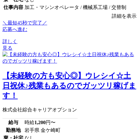
仕事内容
加工・マシンオペレータ / 機械系工場 / 交替制
詳細を表示
＼最短45秒で完了／
応募へ進む
詳しく
見る
【未経験の方も安心◎】ウレシイ☆土
日祝休♪残業もあるのでガッツリ稼げま
す！
株式会社綜合キャリアオプション
給与
時給
1,200
円〜
勤務地
岩手県 金ケ崎町
寮・社宅
なし