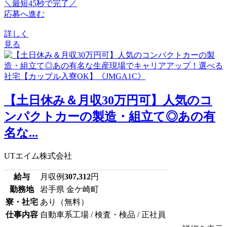
＼最短45秒で完了／
応募へ進む
詳しく
見る
【土日休み＆月収30万円可】人気のコ
ンパクトカーの製造・組立て◎あの有
名な...
UTエイム株式会社
給与
月収例
307,312
円
勤務地
岩手県 金ケ崎町
寮・社宅
あり（無料）
仕事内容
自動車系工場 / 検査・検品 / 正社員