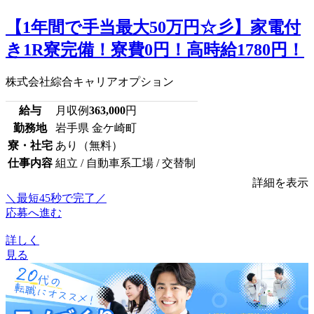
【1年間で手当最大50万円☆彡】家電付
き1R寮完備！寮費0円！高時給1780円！
株式会社綜合キャリアオプション
給与
月収例
363,000
円
勤務地
岩手県 金ケ崎町
寮・社宅
あり（無料）
仕事内容
組立 / 自動車系工場 / 交替制
詳細を表示
＼最短45秒で完了／
応募へ進む
詳しく
見る