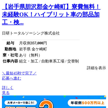
【岩手県胆沢郡金ケ崎町】寮費無料！
未経験OK！ハイブリット車の部品加
工・検...
日研トータルソーシング株式会社
給与
月収例
357,000
円
勤務地
岩手県 金ケ崎町
寮・社宅
あり（無料）
仕事内容
組立・加工 / 自動車系工場 / 交替制
詳細を表示
＼最短45秒で完了／
応募へ進む
詳しく
見る