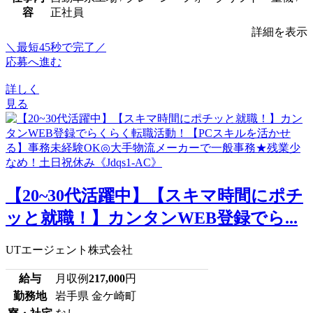
容
正社員
詳細を表示
＼最短45秒で完了／
応募へ進む
詳しく
見る
【20~30代活躍中】【スキマ時間にポチ
ッと就職！】カンタンWEB登録でら...
UTエージェント株式会社
給与
月収例
217,000
円
勤務地
岩手県 金ケ崎町