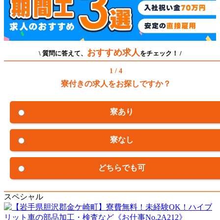
おすすめ求人
\ 質問に答えて、
をチェック！ /
1 / 4
寮付きの求人をお探しですか？
寮あり
寮なし
どちらでも可
スペシャル