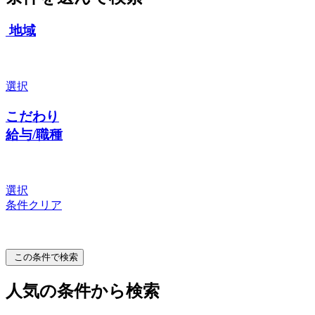
地域
選択
こだわり
給与/職種
選択
条件クリア
この条件で検索
人気の条件から検索