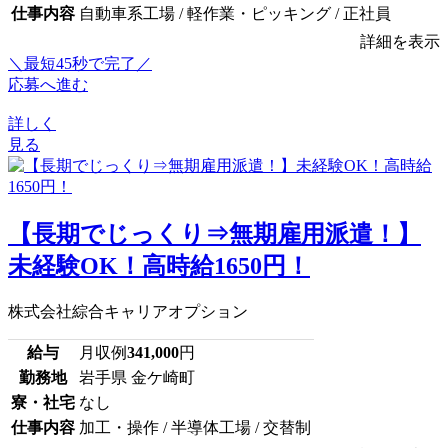
仕事内容
自動車系工場 / 軽作業・ピッキング / 正社員
詳細を表示
＼最短45秒で完了／
応募へ進む
詳しく
見る
【長期でじっくり⇒無期雇用派遣！】
未経験OK！高時給1650円！
株式会社綜合キャリアオプション
給与
月収例
341,000
円
勤務地
岩手県 金ケ崎町
寮・社宅
なし
仕事内容
加工・操作 / 半導体工場 / 交替制