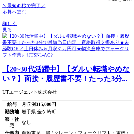
＼最短45秒で完了／
応募へ進む
詳しく
見る
【20~30代活躍中】【ダルい転職やめな
い？】面接・履歴書不要！たった3分...
UTエージェント株式会社
給与
月収例
315,000
円
勤務地
岩手県 金ケ崎町
寮・社
なし
宅
仕事内
自動車系工場 / クレーン・フォークリフト・重機 /