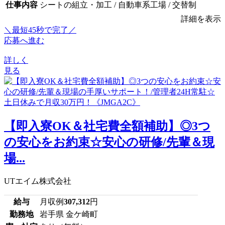
仕事内容
シートの組立・加工 / 自動車系工場 / 交替制
詳細を表示
＼最短45秒で完了／
応募へ進む
詳しく
見る
【即入寮OK＆社宅費全額補助】◎3つ
の安心をお約束☆安心の研修/先輩＆現
場...
UTエイム株式会社
給与
月収例
307,312
円
勤務地
岩手県 金ケ崎町