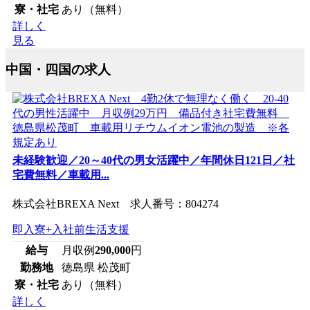
寮・社宅
あり（無料）
詳しく
見る
中国・四国の求人
未経験歓迎／20～40代の男女活躍中／年間休日121日／社
宅費無料／車載用...
株式会社BREXA Next 求人番号：804274
即入寮+入社前生活支援
給与
月収例
290,000
円
勤務地
徳島県 松茂町
寮・社宅
あり（無料）
詳しく