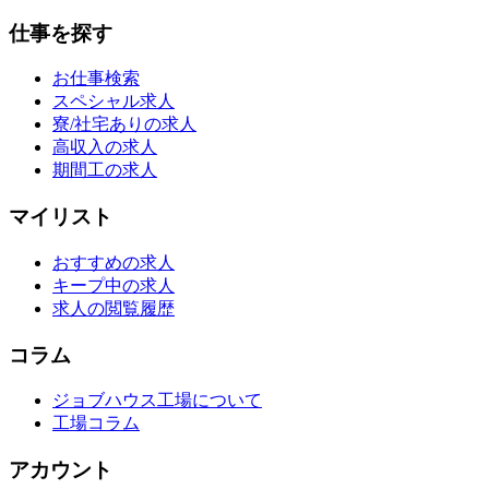
仕事を探す
お仕事検索
スペシャル求人
寮/社宅ありの求人
高収入の求人
期間工の求人
マイリスト
おすすめの求人
キープ中の求人
求人の閲覧履歴
コラム
ジョブハウス工場について
工場コラム
アカウント