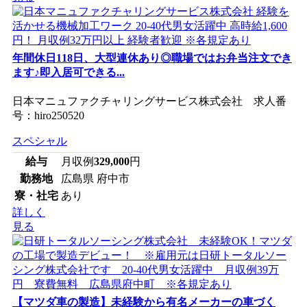
年間休日118日、大型連休あり◎職場ではお弁当注文でき
ます♪即入居可できる...
日本マニュファクチャリングサービス株式会社 求人番
号：hiro250520
スペシャル
給与
月収例
329,000
円
勤務地
広島県 府中市
寮・社宅
あり
詳しく
見る
【マツダ車の製造】未経験から有名メーカーの車づく