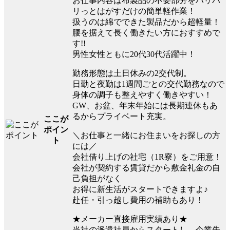
お仕事内容は布製品の不要部分をバリバ
リっとはがすだけの簡単軽作業！
扱うのは綿でできた製品だから超軽量！
腰を据えて長く働きたい方におすすめで
す!!
男性女性ともに20代30代活躍中！
勤務形態は土日休みの2交代制。
日勤と夜勤は1週間ごとの交代勤務なので
身体の調子も整えやすく働きやすい！
GW、お盆、年末年始には長期連休もあ
るからプライベート充実。
ここが
ポイン
＼お仕事と一緒にお住まいをお探しの方
ト
には／
会社借り上げの社宅（1R寮）をご用意！
会社が契約する賃貸だから敷金礼金の自
己負担がなく
お得に新生活がスタートできますよ♪
赴任・引っ越し費用の補助もあり！
★メーカー直接雇用実績あり★
当社の派遣社員からスタートし、企業先