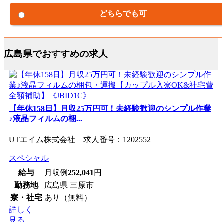
どちらでも可
広島県でおすすめの求人
【年休158日】月収25万円可！未経験歓迎のシンプル作業
♪液晶フィルムの梱...
UTエイム株式会社 求人番号：1202552
スペシャル
給与
月収例
252,041
円
勤務地
広島県 三原市
寮・社宅
あり（無料）
詳しく
見る