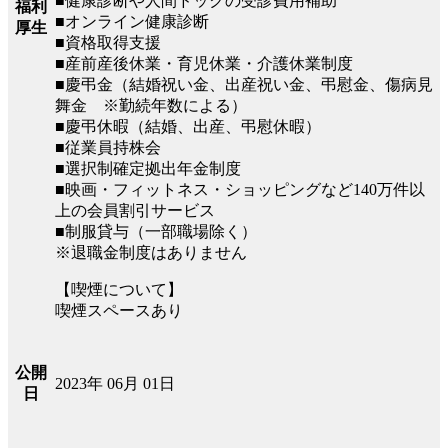
■健康診断や人間ドックの受診費用補助
福利
■オンライン健康診断
厚生
■資格取得支援
■産前産後休業・育児休業・介護休業制度
■慶弔金（結婚祝い金、出産祝い金、弔慰金、傷病見
舞金 ※勤続年数による）
■慶弔休暇（結婚、出産、弔慰休暇）
■従業員持株会
■選択制確定拠出年金制度
■映画・フィットネス・ショッピングなど140万件以
上の会員割引サービス
■制服貸与（一部職場除く）
※退職金制度はありません
【喫煙について】
喫煙スペースあり
公開
2023年 06月 01日
日