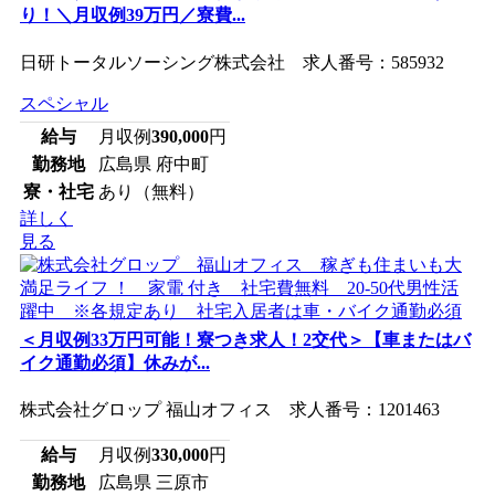
り！＼月収例39万円／寮費...
日研トータルソーシング株式会社 求人番号：585932
スペシャル
給与
月収例
390,000
円
勤務地
広島県 府中町
寮・社宅
あり（無料）
詳しく
見る
＜月収例33万円可能！寮つき求人！2交代＞【車またはバ
イク通勤必須】休みが...
株式会社グロップ 福山オフィス 求人番号：1201463
給与
月収例
330,000
円
勤務地
広島県 三原市