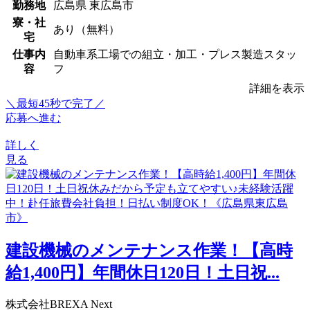
勤務地
広島県 東広島市
寮・社
あり（無料）
宅
仕事内
自動車系工場での組立・加工・プレス製造スタッ
容
フ
詳細を表示
＼最短45秒で完了／
応募へ進む
詳しく
見る
建設機械のメンテナンス作業！【高時
給1,400円】年間休日120日！土日祝...
株式会社BREXA Next