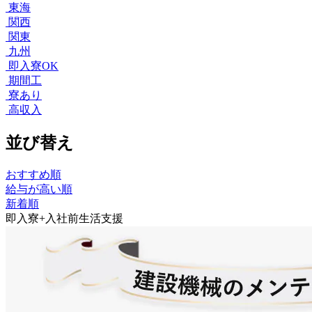
東海
関西
関東
九州
即入寮OK
期間工
寮あり
高収入
並び替え
おすすめ順
給与が高い順
新着順
即入寮+入社前生活支援