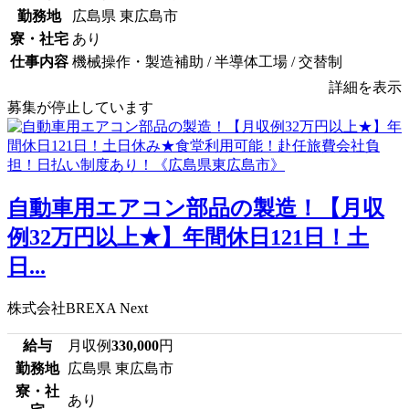
勤務地
広島県 東広島市
寮・社宅
あり
仕事内容
機械操作・製造補助 / 半導体工場 / 交替制
詳細を表示
募集が停止しています
自動車用エアコン部品の製造！【月収
例32万円以上★】年間休日121日！土
日...
株式会社BREXA Next
給与
月収例
330,000
円
勤務地
広島県 東広島市
寮・社
あり