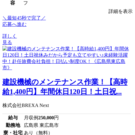
容
フ
詳細を表示
＼最短45秒で完了／
応募へ進む
詳しく
見る
建設機械のメンテナンス作業！【高時
給1,400円】年間休日120日！土日祝...
株式会社BREXA Next
給与
月収例
250,000
円
勤務地
広島県 東広島市
寮・社宅
あり（無料）