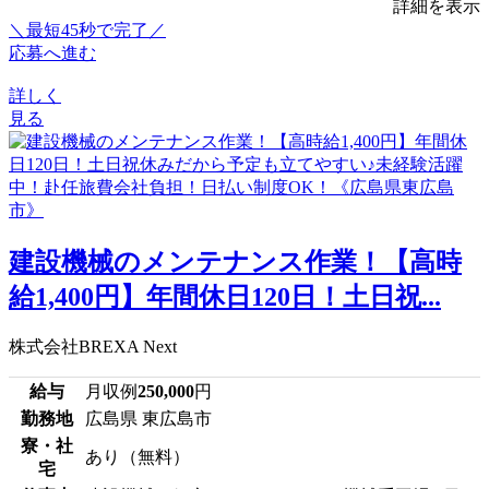
詳細を表示
＼最短45秒で完了／
応募へ進む
詳しく
見る
建設機械のメンテナンス作業！【高時
給1,400円】年間休日120日！土日祝...
株式会社BREXA Next
給与
月収例
250,000
円
勤務地
広島県 東広島市
寮・社
あり（無料）
宅