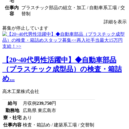
宅
仕事内
プラスチック部品の組立・加工 / 自動車系工場 / 交
容
替制
詳細を表示
募集が停止しています
【20~40代男性活躍中】◆自動車部品
（プラスチック成型品）の検査・箱詰
め...
高木工業株式会社
給与
月収例
239,750
円
勤務地
広島県 東広島市
寮・社宅
あり
仕事内容
検査・箱詰め / 建築系工場 / 交替制