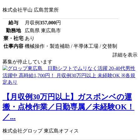
株式会社平山 広島営業所
給与
月収例
357,000
円
勤務地
広島県 東広島市
寮・社宅
あり
仕事内容
機械操作・製造補助 / 半導体工場 / 交替制
詳細を表示
募集が停止しています
【月収例30万円以上】ガスボンベの運
搬・点検作業／日勤専属／未経験OK！
／...
株式会社グロップ 東広島オフィス