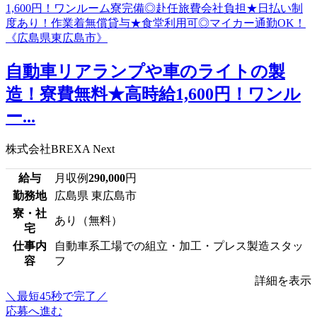
自動車リアランプや車のライトの製
造！寮費無料★高時給1,600円！ワンル
ー...
株式会社BREXA Next
給与
月収例
290,000
円
勤務地
広島県 東広島市
寮・社
あり（無料）
宅
仕事内
自動車系工場での組立・加工・プレス製造スタッ
容
フ
詳細を表示
＼最短45秒で完了／
応募へ進む