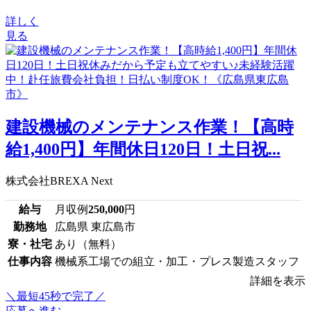
詳しく
見る
建設機械のメンテナンス作業！【高時
給1,400円】年間休日120日！土日祝...
株式会社BREXA Next
給与
月収例
250,000
円
勤務地
広島県 東広島市
寮・社宅
あり（無料）
仕事内容
機械系工場での組立・加工・プレス製造スタッフ
詳細を表示
＼最短45秒で完了／
応募へ進む