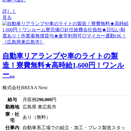
詳しく
見る
自動車リアランプや車のライトの製
造！寮費無料★高時給1,600円！ワンル
ー...
株式会社BREXA Next
給与
月収例
290,000
円
勤務地
広島県 東広島市
寮・社
あり（無料）
宅
仕事内
自動車系工場での組立・加工・プレス製造スタッ