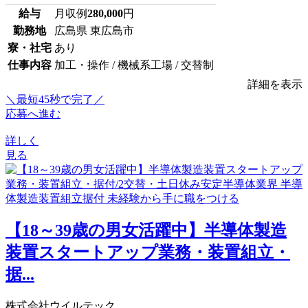
給与
月収例
280,000
円
勤務地
広島県 東広島市
寮・社宅
あり
仕事内容
加工・操作 / 機械系工場 / 交替制
詳細を表示
＼最短45秒で完了／
応募へ進む
詳しく
見る
【18～39歳の男女活躍中】半導体製造
装置スタートアップ業務・装置組立・
据...
株式会社ウイルテック