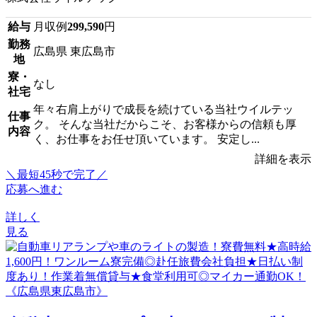
給与
月収例
299,590
円
勤務
広島県 東広島市
地
寮・
なし
社宅
年々右肩上がりで成長を続けている当社ウイルテッ
仕事
ク。 そんな当社だからこそ、お客様からの信頼も厚
内容
く、お仕事をお任せ頂いています。 安定し...
詳細を表示
＼最短45秒で完了／
応募へ進む
詳しく
見る