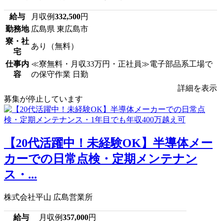
給与
月収例
332,500
円
勤務地
広島県 東広島市
寮・社
あり（無料）
宅
仕事内
≪寮無料・月収33万円・正社員≫電子部品系工場で
容
の保守作業 日勤
詳細を表示
募集が停止しています
【20代活躍中！未経験OK】半導体メー
カーでの日常点検・定期メンテナン
ス・...
株式会社平山 広島営業所
給与
月収例
357,000
円