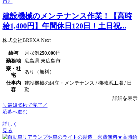
建設機械のメンテナンス作業！【高時
給1,400円】年間休日120日！土日祝...
株式会社BREXA Next
給与
月収例
250,000
円
勤務地
広島県 東広島市
寮・社
あり（無料）
宅
仕事内
建設機械の組立・メンテナンス / 機械系工場 / 日
容
勤
詳細を表示
＼最短45秒で完了／
応募へ進む
詳しく
見る