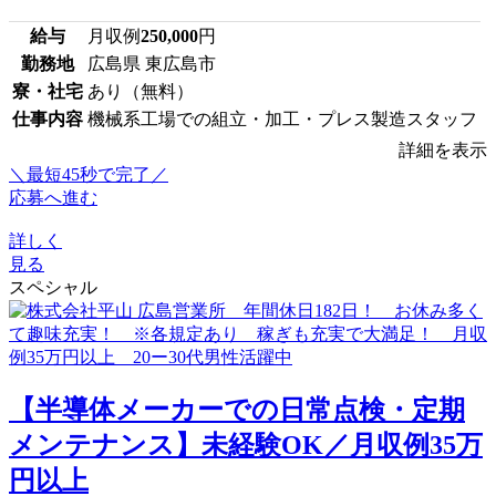
給与
月収例
250,000
円
勤務地
広島県 東広島市
寮・社宅
あり（無料）
仕事内容
機械系工場での組立・加工・プレス製造スタッフ
詳細を表示
＼最短45秒で完了／
応募へ進む
詳しく
見る
スペシャル
【半導体メーカーでの日常点検・定期
メンテナンス】未経験OK／月収例35万
円以上