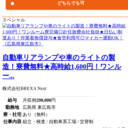
どちらでも可
スペシャル
自動車リアランプや車のライトの製
造！寮費無料★高時給1,600円！ワンル
ー...
株式会社BREXA Next
給与
月収例
290,000
円
勤務地
広島県 東広島市
寮・社宅
あり（無料）
仕事内容
組立・検査 / 自動車系工場 / 交替制