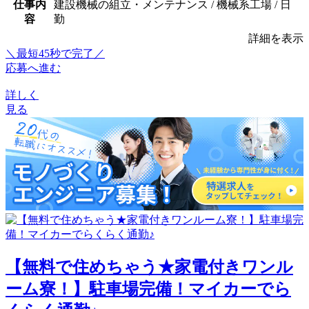
仕事内
建設機械の組立・メンテナンス / 機械系工場 / 日
容
勤
詳細を表示
＼最短45秒で完了／
応募へ進む
詳しく
見る
【無料で住めちゃう★家電付きワンル
ーム寮！】駐車場完備！マイカーでら