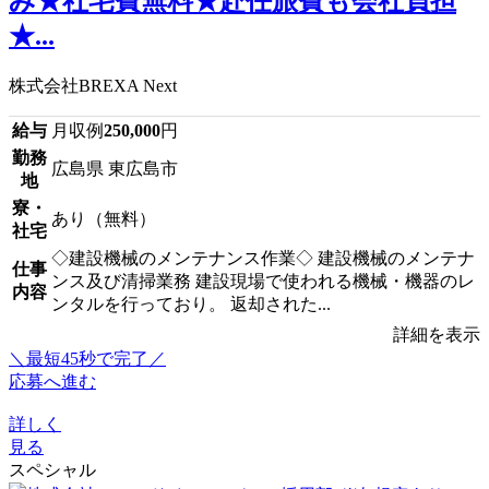
み★社宅費無料★赴任旅費も会社負担
★...
株式会社BREXA Next
給与
月収例
250,000
円
勤務
広島県 東広島市
地
寮・
あり（無料）
社宅
◇建設機械のメンテナンス作業◇ 建設機械のメンテナ
仕事
ンス及び清掃業務 建設現場で使われる機械・機器のレ
内容
ンタルを行っており。 返却された...
詳細を表示
＼最短45秒で完了／
応募へ進む
詳しく
見る
スペシャル