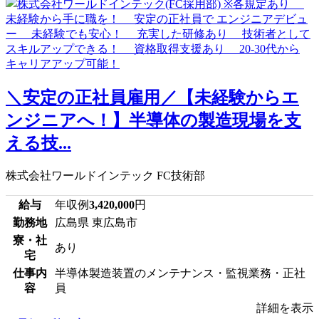
＼安定の正社員雇用／【未経験からエ
ンジニアへ！】半導体の製造現場を支
える技...
株式会社ワールドインテック FC技術部
給与
年収例
3,420,000
円
勤務地
広島県 東広島市
寮・社
あり
宅
仕事内
半導体製造装置のメンテナンス・監視業務・正社
容
員
詳細を表示