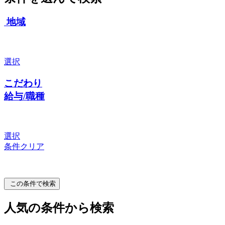
地域
選択
こだわり
給与/職種
選択
条件クリア
この条件で検索
人気の条件から検索