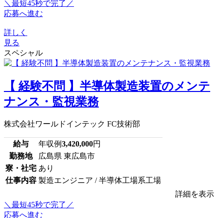
＼最短45秒で完了／
応募へ進む
詳しく
見る
スペシャル
【 経験不問 】半導体製造装置のメンテ
ナンス・監視業務
株式会社ワールドインテック FC技術部
給与
年収例
3,420,000
円
勤務地
広島県 東広島市
寮・社宅
あり
仕事内容
製造エンジニア / 半導体工場系工場
詳細を表示
＼最短45秒で完了／
応募へ進む