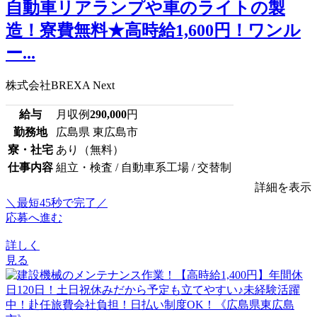
自動車リアランプや車のライトの製
造！寮費無料★高時給1,600円！ワンル
ー...
株式会社BREXA Next
給与
月収例
290,000
円
勤務地
広島県 東広島市
寮・社宅
あり（無料）
仕事内容
組立・検査 / 自動車系工場 / 交替制
詳細を表示
＼最短45秒で完了／
応募へ進む
詳しく
見る