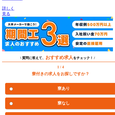
詳しく
見る
おすすめ求人
\ 質問に答えて、
をチェック！ /
1 / 4
寮付きの求人をお探しですか？
寮あり
寮なし