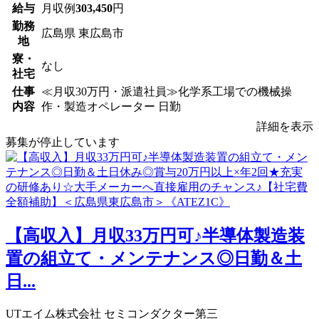
給与
月収例
303,450
円
勤務
広島県 東広島市
地
寮・
なし
社宅
仕事
≪月収30万円・派遣社員≫化学系工場での機械操
内容
作・製造オペレーター 日勤
詳細を表示
募集が停止しています
【高収入】月収33万円可♪半導体製造装
置の組立て・メンテナンス◎日勤＆土
日...
UTエイム株式会社 セミコンダクター第三