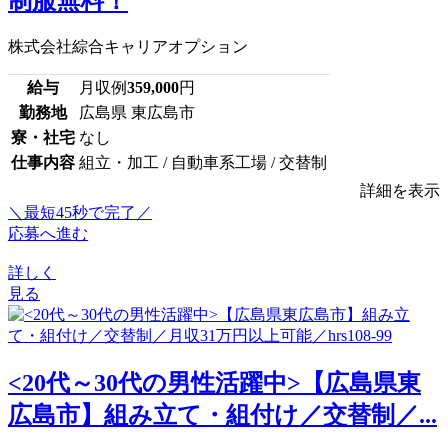
制服無料！
株式会社綜合キャリアオプション
給与
月収例
359,000
円
勤務地
広島県 東広島市
寮・社宅
なし
仕事内容
組立・加工 / 自動車系工場 / 交替制
詳細を表示
＼最短45秒で完了／
応募へ進む
詳しく
見る
<20代～30代の男性活躍中>【広島県東
広島市】組み立て・組付け／交替制／...