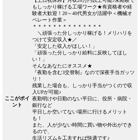
【土日祝休み】月収26万円以上可能♪未経験で
もしっかり稼げる工場ワーク★有資格者や経
験者大歓迎！20～40代男女が活躍中＜機械オ
ペレート作業＞
＊＊＊＊＊＊＊＊＊＊＊＊＊＊
＼頑張った分しっかり稼げる！メリハリを
つけて安定収入★／
「安定した収入がほしい！」
「頑張った分しっかり給料に反映してほし
い！」
そんなあなたにオススメ★
『夜勤を含む3交替制』なので深夜手当ガッツ
リ！
残業した場合も、しっかり手当がつくので収
入UPが可能♪
ここがポイ
夜勤明けや日勤のない平日に、役所・病院・
ント
銀行など
平日しか空いてない場所に行けるメリット
も！
また、人が少ない時間に買い物や外出ができ
るので、
生活リズムを工夫すれば快適です♪