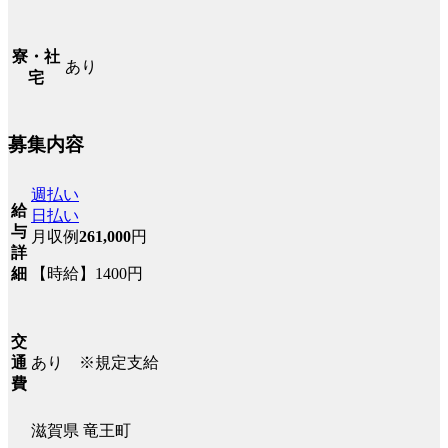
寮・社
あり
宅
募集内容
週払い
給
日払い
与
月収例
261,000
円
詳
【時給】1400円
細
交
あり ※規定支給
通
費
滋賀県 竜王町