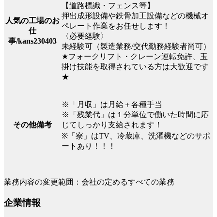
【道路標識・フェンス等】
押出成形設備や鉄骨加工設備などの機械オ
人気の工場のお
ペレート作業をお任せします！
仕
〈必要経験〉
事/kans230403
未経験可（製造業務/交代勤務経験者尚可）
★フォークリフト・クレーン運転免許、玉
掛け技能を取得されている方は大歓迎です
★
※「月収」は月給＋各種手当
※「残業代」は１分単位で働いた時間に応
じてしっかり支給されます！
その他備考
※「寮」はTV、冷蔵庫、洗濯機などのサポ
ートあり！！！
業務内容の変更範囲：会社の定めるすべての業務
企業情報