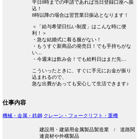
平⽇8時までの申請であれば当⽇登録口座へ振
込！
8時以降の場合は翌営業⽇振込となります！
＜「給与希望日払い制度」はこんな時に便
利！＞
・急な結婚式に着る服がない！
・もうすぐ新商品の発売日！でも手持ちがな
い…
・今週末は飲み会！でも給料日はまだ先…
こういったときに、すぐに手元にお金が振り
込まれるので、
急な出費があっても安心して生活できます♪
仕事内容
機械・金属・鉄鋼
クレーン・フォークリフト・重機
建設用・建築用金属製品製造業 / 道路関
連資材や外構製品