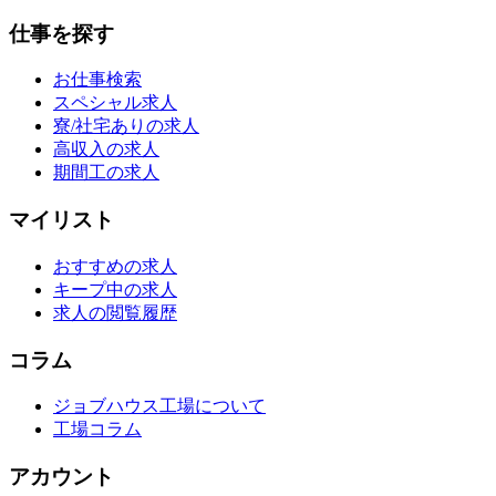
仕事を探す
お仕事検索
スペシャル求人
寮/社宅ありの求人
高収入の求人
期間工の求人
マイリスト
おすすめの求人
キープ中の求人
求人の閲覧履歴
コラム
ジョブハウス工場について
工場コラム
アカウント