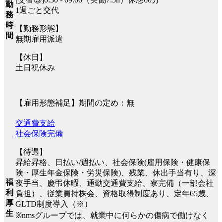
勤
1週ごと交代
務
時
【勤務形態】
間
無期雇用派遣
【休日】
土日祝休み
【雇用形態補足】期間の定め：無
交通費支給
社会保険完備
【待遇】
昇給昇格、日払い/週払い、社会保険(雇用保険・健康保
険・厚生年金保険・労災保険)、残業、休出手当有り、深
福
夜手当、慶弔休暇、通勤交通費支給、寮完備（一部会社
利
負担）、従業員持株会、資格取得制度あり、定年65歳、
厚
GLTD制度導入（※）
生
※nmsグループでは、就業中に何らかの傷病で働けなく